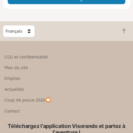
e
e
n
g
C
r
R
h
a
e
o
n
t
i
d
o
s
CGU et confidentialité
u
i
r
s
Plan du site
e
s
n
e
Emplois
h
z
Actualités
a
u
u
n
Coup de pouce 2026
t
p
a
Contact
y
s
Téléchargez l'application Visorando et partez à
l'aventure !