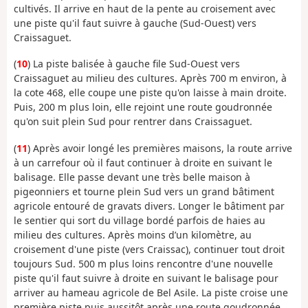
cultivés. Il arrive en haut de la pente au croisement avec
une piste qu'il faut suivre à gauche (Sud-Ouest) vers
Craissaguet.
(
10
) La piste balisée à gauche file Sud-Ouest vers
Craissaguet au milieu des cultures. Après 700 m environ, à
la cote 468, elle coupe une piste qu'on laisse à main droite.
Puis, 200 m plus loin, elle rejoint une route goudronnée
qu'on suit plein Sud pour rentrer dans Craissaguet.
(
11
) Après avoir longé les premières maisons, la route arrive
à un carrefour où il faut continuer à droite en suivant le
balisage. Elle passe devant une très belle maison à
pigeonniers et tourne plein Sud vers un grand bâtiment
agricole entouré de gravats divers. Longer le bâtiment par
le sentier qui sort du village bordé parfois de haies au
milieu des cultures. Après moins d’un kilomètre, au
croisement d'une piste (vers Craissac), continuer tout droit
toujours Sud. 500 m plus loins rencontre d'une nouvelle
piste qu'il faut suivre à droite en suivant le balisage pour
arriver au hameau agricole de Bel Asile. La piste croise une
première piste puis aussitôt après une route goudronnée