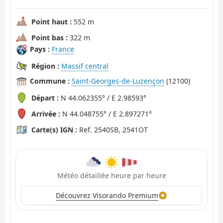
Point haut :
552 m
Point bas :
322 m
Pays :
France
Région :
Massif central
Commune :
Saint-Georges-de-Luzençon
(12100)
Départ :
N 44.062355° / E 2.98593°
Arrivée :
N 44.048755° / E 2.897271°
Carte(s) IGN :
Ref. 2540SB, 2541OT
Météo détaillée heure par heure
Découvrez Visorando Premium