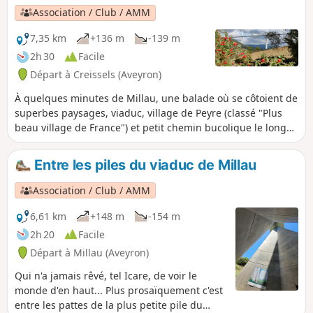
passe par deux autres hameaux, Linas et Crayssaguet, et
Association / Club / AMM
révèle tout le charme de la vallée du Cernon, affluent du
Tarn en rive gauche
7,35 km
+136 m
-139 m
2h 30
Facile
Départ à Creissels (Aveyron)
À quelques minutes de Millau, une balade où se côtoient de
superbes paysages, viaduc, village de Peyre (classé "Plus
beau village de France") et petit chemin bucolique le long
du Tarn.
Entre les piles du viaduc de Millau
Association / Club / AMM
6,61 km
+148 m
-154 m
2h 20
Facile
Départ à Millau (Aveyron)
Qui n'a jamais rêvé, tel Icare, de voir le
monde d'en haut... Plus prosaïquement c'est
entre les pattes de la plus petite pile du