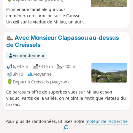
Promenade familiale qui vous
emmènera en corniche sur le Causse.
Un œil sur le viaduc de Millau, un autre
sur la magnifique ferme fortifiée de la
Cadénède. Vous traversez une
Avec Monsieur Clapassou au-dessus
"bouissière" et prendrez un repos
de Creissels
mérité auprès de la fontaine maçonnée
des Aumières Basses.
Visorandonneur
6,93 km
+416 m
-405 m
3h 10
Moyenne
Départ à Creissels (Aveyron)
Ce parcours offre de superbes vues sur Millau et son
viaduc. Partis de la vallée, on rejoint le mythique Plateau du
Larzac.
Pour plus de randonnées, utilisez notre
moteur de recherche
.