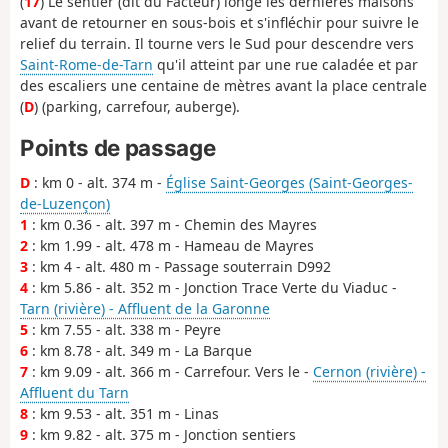
(
17
) Le sentier (dit du Facteur) longe les dernières maisons
avant de retourner en sous-bois et s'infléchir pour suivre le
relief du terrain. Il tourne vers le Sud pour descendre vers
Saint-Rome-de-Tarn
qu'il atteint par une rue caladée et par
des escaliers une centaine de mètres avant la place centrale
(
D
) (parking, carrefour, auberge).
Points de passage
D
: km 0 - alt. 374 m -
Église Saint-Georges (Saint-Georges-
de-Luzençon)
1
: km 0.36 - alt. 397 m - Chemin des Mayres
2
: km 1.99 - alt. 478 m - Hameau de Mayres
3
: km 4 - alt. 480 m - Passage souterrain D992
4
: km 5.86 - alt. 352 m - Jonction Trace Verte du Viaduc -
Tarn (rivière) - Affluent de la Garonne
5
: km 7.55 - alt. 338 m - Peyre
6
: km 8.78 - alt. 349 m - La Barque
7
: km 9.09 - alt. 366 m - Carrefour. Vers le -
Cernon (rivière) -
Affluent du Tarn
8
: km 9.53 - alt. 351 m - Linas
9
: km 9.82 - alt. 375 m - Jonction sentiers