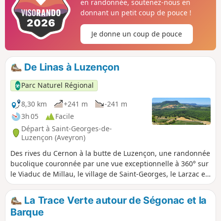
en randonnée, soutenez-nous en
donnant un petit coup de pouce !
Je donne un coup de pouce
De Linas à Luzençon
Parc Naturel Régional
8,30 km
+241 m
-241 m
3h 05
Facile
Départ à Saint-Georges-de-
Luzençon (Aveyron)
Des rives du Cernon à la butte de Luzençon, une randonnée
bucolique couronnée par une vue exceptionnelle à 360° sur
le Viaduc de Millau, le village de Saint-Georges, le Larzac et
les monts du Lévézou Luzençon, bâti sur une éminence face
au bourg de Saint-Georges, est, avec sa chapelle castrale
La Trace Verte autour de Ségonac et la
du XIIe siècle et son grandiose panorama, le point d’orgue
Barque
de cette balade champêtre et oxygénante. La randonnée