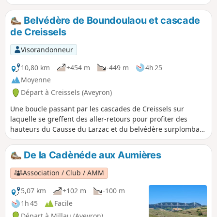
viaduc que va nous emmener cette balade.
Un coup d’œil furtif sur la chapelle de
Belvédère de Boundoulaou et cascade
Brocuéjouls, un autre sur un dolmen à
de Creissels
double chambre mortuaire, sans oublier le
panorama exceptionnel sur la vallée du Tarn
Visorandonneur
en contrebas. Bref un circuit familial au
dénivelé modéré. Bonne balade.
10,80 km
+454 m
-449 m
4h 25
Moyenne
Départ à Creissels (Aveyron)
Une boucle passant par les cascades de Creissels sur
laquelle se greffent des aller-retours pour profiter des
hauteurs du Causse du Larzac et du belvédère surplombant
le Viaduc de Millau et le Cirque du Boundoulaou.
De la Cadènéde aux Aumières
Association / Club / AMM
5,07 km
+102 m
-100 m
1h 45
Facile
Départ à Millau (Aveyron)