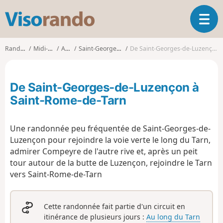
V
O
i
u
s
v
o
Randonnées
Midi-Pyrénées
Aveyron
Saint-Georges-de-Luzençon
De Saint-Georges-de-Luzençon à Saint-Rome-de-Tarn
r
r
i
a
r
n
De Saint-Georges-de-Luzençon à
l
d
a
Saint-Rome-de-Tarn
o
n
a
Une randonnée peu fréquentée de Saint-Georges-de-
v
i
Luzençon pour rejoindre la voie verte le long du Tarn,
g
admirer Compeyre de l'autre rive et, après un peit
a
tour autour de la butte de Luzençon, rejoindre le Tarn
t
vers Saint-Rome-de-Tarn
i
o
n
Cette randonnée fait partie d'un circuit en
itinérance de plusieurs jours :
Au long du Tarn