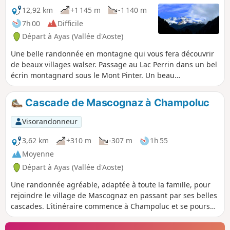
12,92 km
+1 145 m
-1 140 m
7h 00
Difficile
Départ à Ayas (Vallée d'Aoste)
Une belle randonnée en montagne qui vous fera découvrir
de beaux villages walser. Passage au Lac Perrin dans un bel
écrin montagnard sous le Mont Pinter. Un beau
cheminement pour passer une belle journée.
Cascade de Mascognaz à Champoluc
Visorandonneur
3,62 km
+310 m
-307 m
1h 55
Moyenne
Départ à Ayas (Vallée d'Aoste)
Une randonnée agréable, adaptée à toute la famille, pour
rejoindre le village de Mascognaz en passant par ses belles
cascades. L'itinéraire commence à Champoluc et se poursuit
sur le sentier à travers la forêt, en longeant le ruisseau et
en atteignant le village de Mascognaz. À partir de là, il est