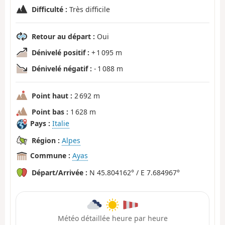
Difficulté :
Très difficile
Retour au départ :
Oui
Dénivelé positif :
+ 1 095 m
Dénivelé négatif :
- 1 088 m
Point haut :
2 692 m
Point bas :
1 628 m
Pays :
Italie
Région :
Alpes
Commune :
Ayas
Départ/Arrivée :
N 45.804162° / E 7.684967°
Météo détaillée heure par heure