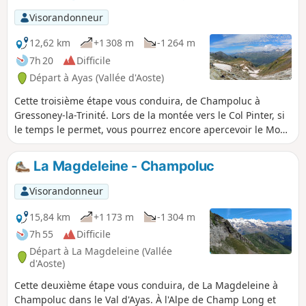
randonnée passe par Col de Palasina puis, par une légère
Visorandonneur
descente, vous atteindrez les sauvages lacs Bataille et
ensuite le refuge de l'Arp à 2400 mètres.
12,62 km
+1 308 m
-1 264 m
7h 20
Difficile
Départ à Ayas (Vallée d'Aoste)
Cette troisième étape vous conduira, de Champoluc à
Gressoney-la-Trinité. Lors de la montée vers le Col Pinter, si
le temps le permet, vous pourrez encore apercevoir le Mont
Blanc. La descente vers Gressoney, vous proposera de
nombreuses cascades. En empruntant le sentier Walser,
La Magdeleine - Champoluc
vous traverserez le village typique de Alpenzu.
Visorandonneur
15,84 km
+1 173 m
-1 304 m
7h 55
Difficile
Départ à La Magdeleine (Vallée
d'Aoste)
Cette deuxième étape vous conduira, de La Magdeleine à
Champoluc dans le Val d'Ayas. À l'Alpe de Champ Long et