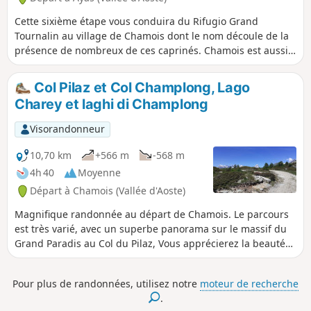
Cette sixième étape vous conduira du Rifugio Grand
Tournalin au village de Chamois dont le nom découle de la
présence de nombreux de ces caprinés. Chamois est aussi
le seul village italien sans voiture. Le parcours passe le Col
di Nannaz entre le Grand Tournalin et la Becca di Nana. Le
Col Pilaz et Col Champlong, Lago
Col des Fontaines vous proposera une superbe vue sur le
Charey et laghi di Champlong
Cervinio. Il restera votre compagnon de descente jusqu'à
Cheneil. Le retour vers Chamois passe par l'agréable Lago
Visorandonneur
di Lod.
10,70 km
+566 m
-568 m
4h 40
Moyenne
Départ à Chamois (Vallée d'Aoste)
Magnifique randonnée au départ de Chamois. Le parcours
est très varié, avec un superbe panorama sur le massif du
Grand Paradis au Col du Pilaz, Vous apprécierez la beauté
des lacs Charey et de Champlong. Vous découvrirez de
temps à autres le Mont Cervin, qui joue à cache-cache sur
Pour plus de randonnées, utilisez notre
moteur de recherche
une bonne moitié du trajet. Le village de Chamois est le
.
seul village italien sans voiture. Il est seulement accessible,