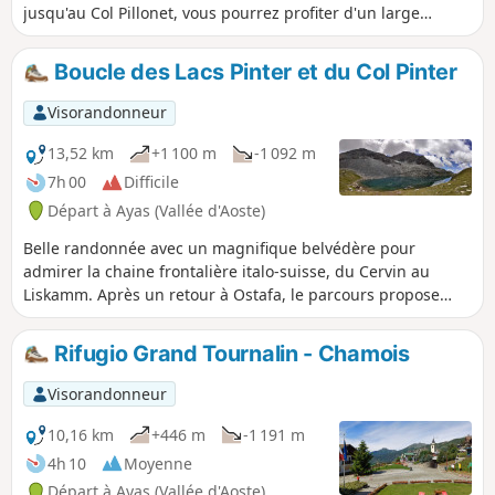
jusqu'au Col Pillonet, vous pourrez profiter d'un large
panorama qui s'étire du Massif du Grand Paradis au Cervin
en passant par le Mont Blanc. En basculant vers le Val
Boucle des Lacs Pinter et du Col Pinter
d'Ayas, c'est un tout autre point de vue qui vous sera
proposé. Vous pourrez admirer le Mont Rose, le Liskamm et
Visorandonneur
la chaîne séparant le Val d'Ayas du Val de Gressoney.
13,52 km
+1 100 m
-1 092 m
7h 00
Difficile
Départ à Ayas (Vallée d'Aoste)
Belle randonnée avec un magnifique belvédère pour
admirer la chaine frontalière italo-suisse, du Cervin au
Liskamm. Après un retour à Ostafa, le parcours propose
une boucle en direction des Lacs Pinter et du Col éponyme
au pied de la Tête Grise.
Rifugio Grand Tournalin - Chamois
Visorandonneur
10,16 km
+446 m
-1 191 m
4h 10
Moyenne
Départ à Ayas (Vallée d'Aoste)