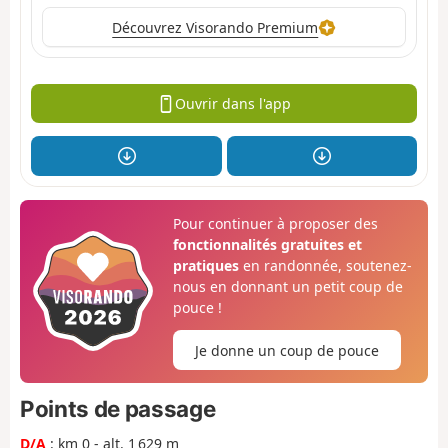
Découvrez Visorando Premium
Ouvrir dans l'app
Pour continuer à proposer des
fonctionnalités gratuites et
pratiques
en randonnée, soutenez-
nous en donnant un petit coup de
pouce !
Je donne un coup de pouce
Points de passage
D/A
: km 0 - alt. 1 629 m