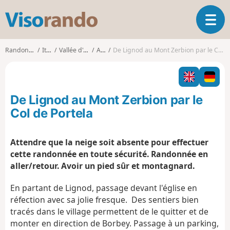
V
O
i
u
s
v
o
Randonnées
Italie
Vallée d'Aoste
Ayas
De Lignod au Mont Zerbion par le Col de Portela
r
r
i
a
r
n
l
d
De Lignod au Mont Zerbion par le
a
o
n
Col de Portela
a
v
Attendre que la neige soit absente pour effectuer
i
cette randonnée en toute sécurité. Randonnée en
g
a
aller/retour. Avoir un pied sûr et montagnard.
t
i
En partant de Lignod, passage devant l'église en
o
réfection avec sa jolie fresque. Des sentiers bien
n
tracés dans le village permettent de le quitter et de
monter en direction de Borbey. Passage à un parking,