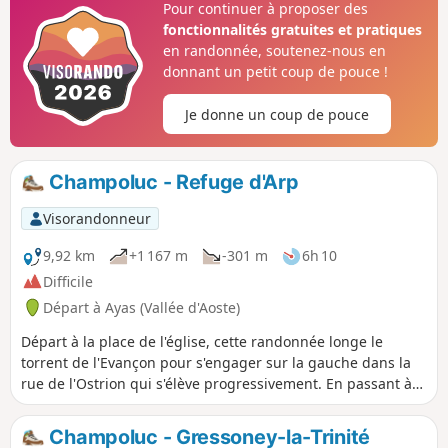
Pour continuer à proposer des
possible d'emprunter plusieurs itinéraires plus longs.
fonctionnalités gratuites et pratiques
en randonnée, soutenez-nous en
donnant un petit coup de pouce !
Je donne un coup de pouce
Champoluc - Refuge d'Arp
Visorandonneur
9,92 km
+1 167 m
-301 m
6h 10
Difficile
Départ à Ayas (Vallée d'Aoste)
Départ à la place de l'église, cette randonnée longe le
torrent de l'Evançon pour s'engager sur la gauche dans la
rue de l'Ostrion qui s'élève progressivement. En passant à
la petite chapelle qui surplombe le village de Champoluc et
la vallée d'Ayas, vous atteignez le village de Mascognaz,
Champoluc - Gressoney-la-Trinité
village Walser authentique et de toute beauté. La