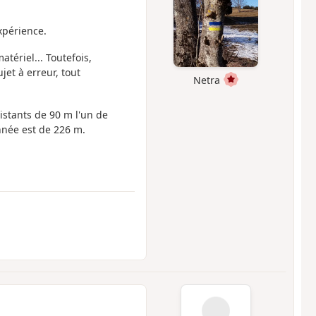
xpérience.
tériel... Toutefois,
jet à erreur, tout
Netra
istants de 90 m l'un de
onnée est de 226 m.