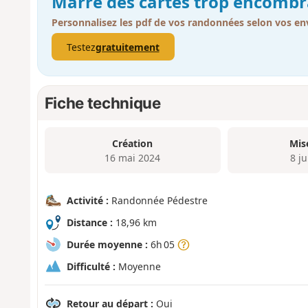
Marre des cartes trop encombr
Personnalisez les pdf de vos randonnées selon vos env
Testez
gratuitement
Fiche technique
Création
Mis
16 mai 2024
8 j
Activité :
Randonnée Pédestre
Distance :
18,96 km
Durée moyenne :
6h 05
Difficulté :
Moyenne
Retour au départ :
Oui