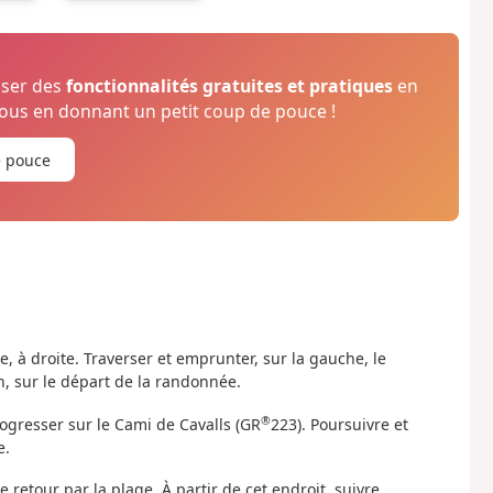
oser des
fonctionnalités gratuites et pratiques
en
us en donnant un petit coup de pouce !
e pouce
ge, à droite. Traverser et emprunter, sur la gauche, le
, sur le départ de la randonnée.
®
rogresser sur le Cami de Cavalls (GR
223). Poursuivre et
e.
e retour par la plage. À partir de cet endroit, suivre