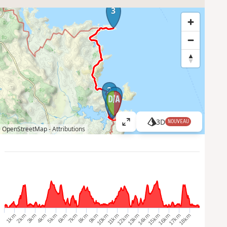
3
2
4
1
3D
NOUVEAU
A
OpenStreetMap -
Attributions
ff
i
c
h
e
r
l
a
13km
6km
12km
5km
18km
11km
4km
17km
10km
3km
16km
9km
2km
15km
8km
1km
14km
7km
c