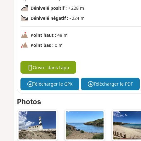
Dénivelé positif :
+ 228 m
Dénivelé négatif :
- 224 m
Point haut :
48 m
Point bas :
0 m
Ouvrir dans l'app
Télécharger le GPX
Télécharger le PDF
Photos