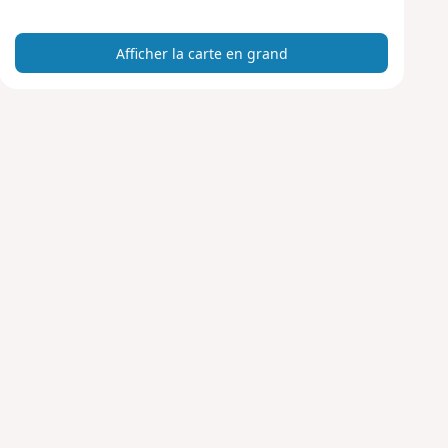
a
r
Afficher la carte en grand
t
e
e
n
g
r
a
n
d