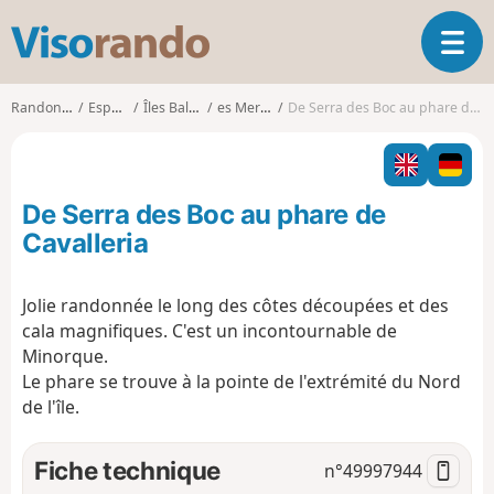
V
O
i
u
s
v
o
Randonnées
Espagne
Îles Baléares
es Mercadal
De Serra des Boc au phare de Cavalleria
r
r
i
a
r
n
l
d
De Serra des Boc au phare de
a
o
n
Cavalleria
a
v
Jolie randonnée le long des côtes découpées et des
i
cala magnifiques. C'est un incontournable de
g
a
Minorque.
t
Le phare se trouve à la pointe de l'extrémité du Nord
i
de l'île.
o
n
Fiche technique
n°
49997944