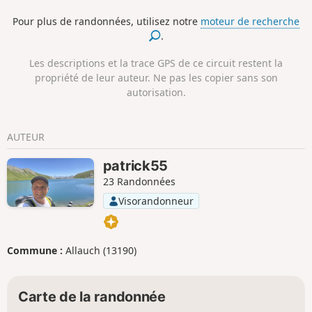
Macarella. Une randonnée sans
Pour plus de randonnées, utilisez notre
moteur de recherche
difficulté particulière mais qui demande
.
de l'attention pour les parties en dehors
du sentier principal.
Les descriptions et la trace GPS de ce circuit restent la
propriété de leur auteur. Ne pas les copier sans son
autorisation.
AUTEUR
patrick55
23 Randonnées
Visorandonneur
Commune :
Allauch (13190)
Carte de la randonnée