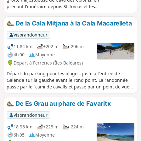
prenant l'itinéraire depuis St Tomas et les
plages de Binigaus (rien de tel pour se
rafraichir un peu au retour !), et un petit
De la Cala Mitjana à la Cala Macarelleta
détour par le haut de la colline.
Visorandonneur
11,84 km
+202 m
-206 m
4h 00
Moyenne
Départ à Ferreries (Îles Baléares)
Départ du parking pour les plages, juste a l'entrée de
Galenda sur la gauche avant le rond point. La randonnée
passe par le "cami de cavalls et passe par un point de vue
ainsi que des plages et des restaurants.
De Es Grau au phare de Favaritx
Visorandonneur
18,96 km
+228 m
-224 m
6h 05
Moyenne