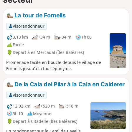
La tour de Fornells
Visorandonneur
3,13 km
+34 m
-34 m
1h 00
Facile
Départ à es Mercadal (Îles Baléares)
Promenade facile en boucle depuis le village de
Fornells jusqu'à la tour éponyme.
De la Cala del Pilar à la Cala en Calderer
Visorandonneur
12,92 km
+520 m
-518 m
5h 10
Moyenne
Départ à Citadelle (Îles Baléares)
En randonnant sur le Cami de Cavalls