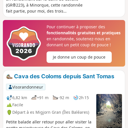
(GR®223), à Minorque, cette randonnée
fait partie, pour moi, des trois
incontournables de cette île. La beauté
du paysage, associée aux couleurs de la
Pour continuer à proposer des
mer, rend le parcours magnifique.
fonctionnalités gratuites et pratiques
en randonnée, soutenez-nous en
donnant un petit coup de pouce !
Je donne un coup de pouce
Cava des Coloms depuis Sant Tomas
Visorandonneur
6,82 km
+91 m
-92 m
2h 15
Facile
Départ à es Migjorn Gran (Îles Baléares)
Petite balade aller retour pour aller visiter la
grotte majestueuse de Cava des Coloms, en