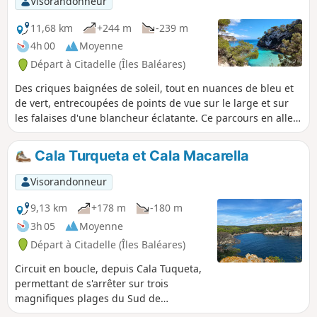
Visorandonneur
blanc qui vous tendent les bras. Pour
varier les plaisirs, le retour se fait par le
11,68 km
+244 m
-239 m
célèbre Cami de Cavalls (GR® 223),
4h 00
Moyenne
incontournable sentier qui fait le tour
Départ à Citadelle (Îles Baléares)
intégral de l'île. La totalité du parcours se
fait sur des sentiers balisés : impossible de
Des criques baignées de soleil, tout en nuances de bleu et
s'égarer.
de vert, entrecoupées de points de vue sur le large et sur
les falaises d'une blancheur éclatante. Ce parcours en aller-
retour sur le Cami de Cavalls (GR®223), à travers la
garrigue, sans difficulté particulière, avec peu dénivelé, est
Cala Turqueta et Cala Macarella
bien balisé, et invite à la baignade.
Visorandonneur
9,13 km
+178 m
-180 m
3h 05
Moyenne
Départ à Citadelle (Îles Baléares)
Circuit en boucle, depuis Cala Tuqueta,
permettant de s'arrêter sur trois
magnifiques plages du Sud de
Minorque : Turqueta, Macarelletta et