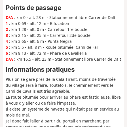
Points de passage
D/A
: km 0 - alt. 23 m - Stationnement libre Carrer de Dalt
1
: km 0.69 - alt. 12 m - Bifucation
2
: km 1.28 - alt. 0 m - Carrefour 1re boucle
3
: km 2.15 - alt. 25 m - Carrefour 2de boucle
4
: km 3.66 - alt. 6 m - Punta Negra
5
: km 5.5 - alt. 8 m - Route bitumée, Cami de Far
6
: km 8.13 - alt. 72 m - Phare de Cavalleria
D/A
: km 16.5 - alt. 23 m - Stationnement libre Carrer de Dalt
Informations pratiques
Plus on se gare près de la Cala Tirant, moins de traversée
du village sera à faire. Toutefois, le cheminement vers le
Cami de Cavalls est très agréable.
La route bitumée pour arriver au phare est fastidieuse, libre
à vous d'y aller ou de faire l'impasse.
Il existe un système de navette qui n'était pas en service au
mois de mai.
J'ai donc fait l'aller à partir du portail en marchant, par
contre au retour, une gentille dame m'a redescendu en