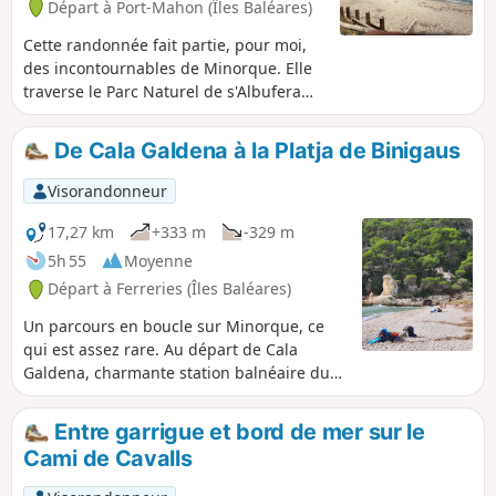
Départ à Port-Mahon (Îles Baléares)
Cette randonnée fait partie, pour moi,
des incontournables de Minorque. Elle
traverse le Parc Naturel de s'Albufera
des Grau avant de rejoindre le Cami de
Cavalls (GR®223). Ensuite, le bord de
De Cala Galdena à la Platja de Binigaus
mer et les cala empruntées pour
rejoindre le Phare de Favaritx sont
Visorandonneur
magnifiques. C'est une randonnée en
aller et retour, il n'est pas nécessaire
17,27 km
+333 m
-329 m
d'aller jusqu'au phare, en cas de
5h 55
Moyenne
fatigue, car on l'aperçoit au loin, au
Départ à Ferreries (Îles Baléares)
détour d'une calanque.
Un parcours en boucle sur Minorque, ce
qui est assez rare. Au départ de Cala
Galdena, charmante station balnéaire du
Sud de Minorque, vous découvrirez
quelques unes des plus belles plages et
Entre garrigue et bord de mer sur le
calanques de Minorque : Cala Mitjana, Cala
Cami de Cavalls
Trebaluger, Plage de Binigaus. Difficile de
résister aux eaux turquoises et au sable