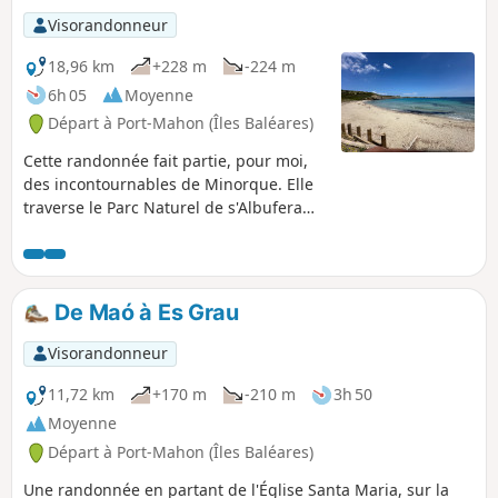
Visorandonneur
18,96 km
+228 m
-224 m
6h 05
Moyenne
Départ à Port-Mahon (Îles Baléares)
Cette randonnée fait partie, pour moi,
des incontournables de Minorque. Elle
traverse le Parc Naturel de s'Albufera
des Grau avant de rejoindre le Cami de
Cavalls (GR®223). Ensuite, le bord de
mer et les cala empruntées pour
rejoindre le Phare de Favaritx sont
De Maó à Es Grau
magnifiques. C'est une randonnée en
aller et retour, il n'est pas nécessaire
Visorandonneur
d'aller jusqu'au phare, en cas de
fatigue, car on l'aperçoit au loin, au
11,72 km
+170 m
-210 m
3h 50
détour d'une calanque.
Moyenne
Départ à Port-Mahon (Îles Baléares)
Une randonnée en partant de l'Église Santa Maria, sur la