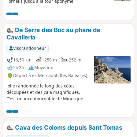
Fornells jusqu'à la tour éponyme.
De Serra des Boc au phare de
Cavalleria
Visorandonneur
16,50 km
+258 m
-252 m
5h 25
Moyenne
Départ à es Mercadal (Îles Baléares)
Jolie randonnée le long des côtes
découpées et des cala magnifiques.
C'est un incontournable de Minorque.
Le phare se trouve à la pointe de
l'extrémité du Nord de l'île.
Cava des Coloms depuis Sant Tomas