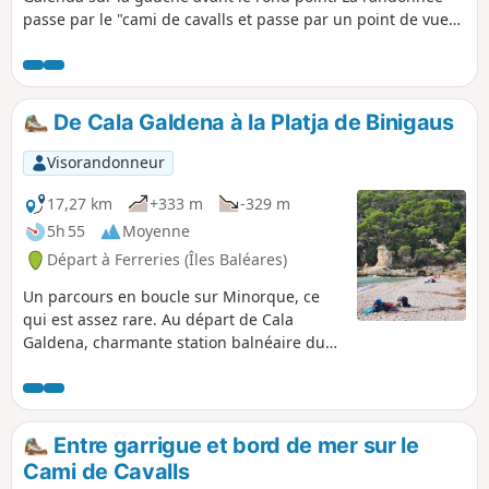
passe par le "cami de cavalls et passe par un point de vue
ainsi que des plages et des restaurants.
De Cala Galdena à la Platja de Binigaus
Visorandonneur
17,27 km
+333 m
-329 m
5h 55
Moyenne
Départ à Ferreries (Îles Baléares)
Un parcours en boucle sur Minorque, ce
qui est assez rare. Au départ de Cala
Galdena, charmante station balnéaire du
Sud de Minorque, vous découvrirez
quelques unes des plus belles plages et
calanques de Minorque : Cala Mitjana, Cala
Trebaluger, Plage de Binigaus. Difficile de
Entre garrigue et bord de mer sur le
résister aux eaux turquoises et au sable
Cami de Cavalls
blanc qui vous tendent les bras. Pour