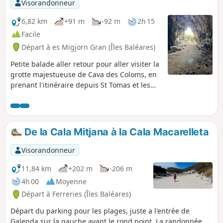
Visorandonneur
6,82 km
+91 m
-92 m
2h 15
Facile
Départ à es Migjorn Gran (Îles Baléares)
Petite balade aller retour pour aller visiter la
grotte majestueuse de Cava des Coloms, en
prenant l'itinéraire depuis St Tomas et les
plages de Binigaus (rien de tel pour se
rafraichir un peu au retour !), et un petit
détour par le haut de la colline.
De la Cala Mitjana à la Cala Macarelleta
Visorandonneur
11,84 km
+202 m
-206 m
4h 00
Moyenne
Départ à Ferreries (Îles Baléares)
Départ du parking pour les plages, juste a l'entrée de
Galenda sur la gauche avant le rond point. La randonnée