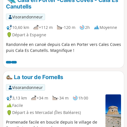
Canutells
Visorandonneur
10,60 km
+112 m
-120 m
2h
Moyenne
Départ à Espagne
Randonnée en canoë depuis Cala en Porter vers Cales Coves
puis Cala Es Canutells. Magnifique !
La tour de Fornells
Visorandonneur
3,13 km
+34 m
-34 m
1h 00
Facile
Départ à es Mercadal (Îles Baléares)
Promenade facile en boucle depuis le village de