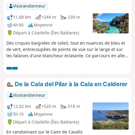
varier les plaisirs, le retour se fait par le
Visorandonneur
célèbre Cami de Cavalls (GR® 223),
incontournable sentier qui fait le tour
11,68 km
+244 m
-239 m
intégral de l'île. La totalité du parcours se
4h 00
Moyenne
fait sur des sentiers balisés : impossible de
Départ à Citadelle (Îles Baléares)
s'égarer.
Des criques baignées de soleil, tout en nuances de bleu et
de vert, entrecoupées de points de vue sur le large et sur
les falaises d'une blancheur éclatante. Ce parcours en aller-
retour sur le Cami de Cavalls (GR®223), à travers la
garrigue, sans difficulté particulière, avec peu dénivelé, est
bien balisé, et invite à la baignade.
De la Cala del Pilar à la Cala en Calderer
Visorandonneur
12,92 km
+520 m
-518 m
5h 10
Moyenne
Départ à Citadelle (Îles Baléares)
En randonnant sur le Cami de Cavalls