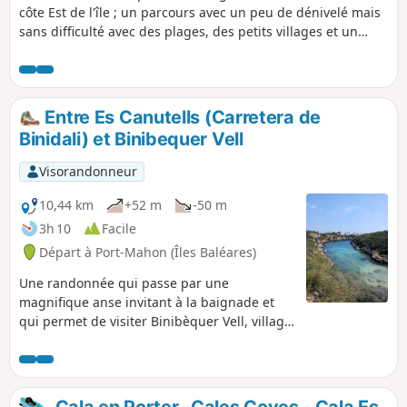
côte Est de l'île ; un parcours avec un peu de dénivelé mais
sans difficulté avec des plages, des petits villages et un
musée. Le chemin n'est pas très ombragé pour les grandes
chaleurs mais des vues imprenables tout le long. À la fin de
la randonnée, baignade assuré à Es Grau avec sa belle
plage de sable fin.
Entre Es Canutells (Carretera de
Binidali) et Binibequer Vell
Visorandonneur
10,44 km
+52 m
-50 m
3h 10
Facile
Départ à Port-Mahon (Îles Baléares)
Une randonnée qui passe par une
magnifique anse invitant à la baignade et
qui permet de visiter Binibèquer Vell, village
blanc qui rappelle les villages blancs
d'Andalousie. Elle suit partiellement le Camì
de Cavalls.
Cala en Porter -Cales Coves - Cala Es