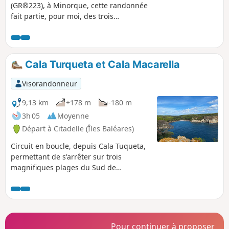
(GR®223), à Minorque, cette randonnée
fait partie, pour moi, des trois
incontournables de cette île. La beauté
du paysage, associée aux couleurs de la
mer, rend le parcours magnifique.
Cala Turqueta et Cala Macarella
Visorandonneur
9,13 km
+178 m
-180 m
3h 05
Moyenne
Départ à Citadelle (Îles Baléares)
Circuit en boucle, depuis Cala Tuqueta,
permettant de s'arrêter sur trois
magnifiques plages du Sud de
Minorque : Turqueta, Macarelletta et
Macarella. Une randonnée sans
difficulté particulière mais qui demande
de l'attention pour les parties en dehors
du sentier principal.
Pour continuer à proposer