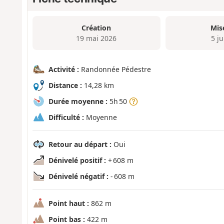
Création
Mis
19 mai 2026
5 j
Activité :
Randonnée Pédestre
Distance :
14,28 km
Durée moyenne :
5h 50
Difficulté :
Moyenne
Retour au départ :
Oui
Dénivelé positif :
+ 608 m
Dénivelé négatif :
- 608 m
Point haut :
862 m
Point bas :
422 m