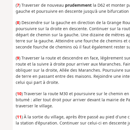
(
7
) Traverser de nouveau
prudemment
la D62 et monter par
gauche et poursuivre en descente jusqu'à une bifurcatio
(
8
) Descendre sur la gauche en direction de la Grange Roue
poursuivre sur la droite en descente. Continuer sur la ro
départ de chemin sur la gauche. Une dizaine de mètres ap
terre sur la gauche. Atteindre une fourche de chemins et 
seconde fourche de chemins où il faut également rester s
(
9
) Traverser la route et descendre en face, légèrement su
route et la suivre à droite pour arriver aux Maranches. Fa
obliquer sur la droite, Allée des Maranches. Poursuivre s
de terre en passant entre des maisons. Rejoindre une inte
celui qui part à droite.
(
10
) Traverser la route M30 et poursuivre sur le chemin en 
bitumé : aller tout droit pour arriver devant la mairie de P
traverser le village.
(
11
) À la sortie du village, après être passé au pied d'une 
la station d'épuration. Continuer sur celui-ci en descente 