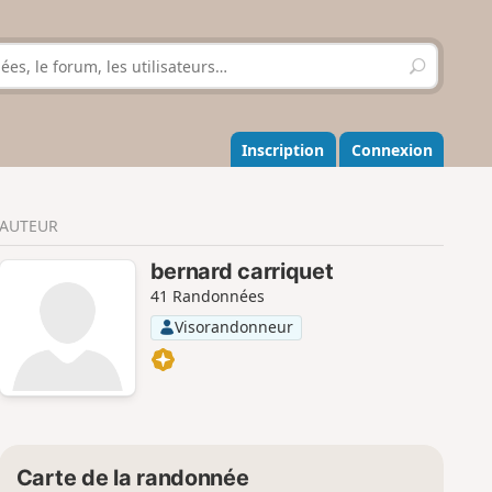
R
e
c
h
e
Inscription
Connexion
r
c
h
AUTEUR
e
r
bernard carriquet
41 Randonnées
Visorandonneur
Carte de la randonnée