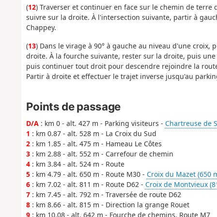
(
12
) Traverser et continuer en face sur le chemin de terre 
suivre sur la droite. À l'intersection suivante, partir à gauc
Chappey.
(
13
) Dans le virage à 90° à gauche au niveau d'une croix, p
droite. À la fourche suivante, rester sur la droite, puis u
puis continuer tout droit pour descendre rejoindre la ro
Partir à droite et effectuer le trajet inverse jusqu'au parkin
Points de passage
D/A
: km 0 - alt. 427 m - Parking visiteurs -
Chartreuse de S
1
: km 0.87 - alt. 528 m - La Croix du Sud
2
: km 1.85 - alt. 475 m - Hameau Le Côtes
3
: km 2.88 - alt. 552 m - Carrefour de chemin
4
: km 3.84 - alt. 524 m - Route
5
: km 4.79 - alt. 650 m - Route M30 -
Croix du Mazet (650 
6
: km 7.02 - alt. 811 m - Route D62 -
Croix de Montvieux (8
7
: km 7.45 - alt. 792 m - Traversée de route D62
8
: km 8.66 - alt. 815 m - Direction la grange Rouet
9
: km 10.08 - alt. 642 m - Fourche de chemins. Route M7