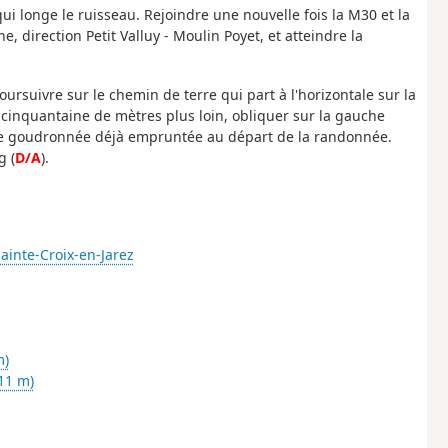
qui longe le ruisseau. Rejoindre une nouvelle fois la M30 et la
he, direction Petit Valluy - Moulin Poyet, et atteindre la
oursuivre sur le chemin de terre qui part à l'horizontale sur la
ne cinquantaine de mètres plus loin, obliquer sur la gauche
ute goudronnée déjà empruntée au départ de la randonnée.
g (
D/A
).
ainte-Croix-en-Jarez
m)
11 m)