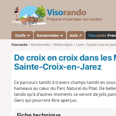
V
i
s
o
r
a
Outils
Randonnées
Aide ↗
Viso
rando
Pre
n
Visorando
Randonnées
Rhône-Alpes
Loire
Sainte-Croix-en-Jar
d
o
De croix en croix dans les
Sainte-Croix-en-Jarez
Ce parcours tantôt à travers champs tantôt en sous
hameaux au cœur du Parc Naturel du Pilat. De belles 
tandis qu'à d'autres moments ce seront de jolis pan
Giers qui pourront être aperçus.
Fiche technique