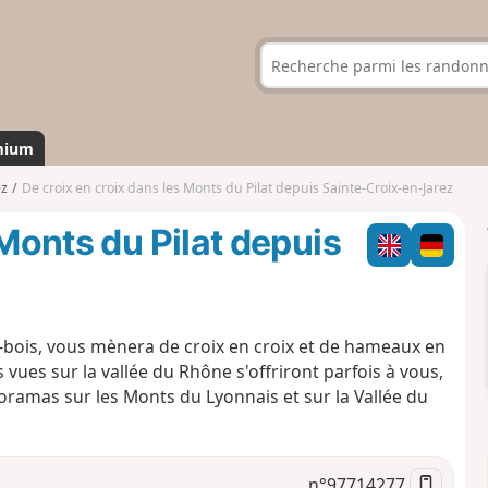
mium
ez
De croix en croix dans les Monts du Pilat depuis Sainte-Croix-en-Jarez
 Monts du Pilat depuis
-bois, vous mènera de croix en croix et de hameaux en
vues sur la vallée du Rhône s'offriront parfois à vous,
oramas sur les Monts du Lyonnais et sur la Vallée du
n°
97714277