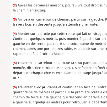
(
2
) Après les dernières maisons, poursuivre tout droit sur 
le chemin en zigzag.
(
3
) Arrivé à un carrefour de chemin, partir sur la gauche. P
travers bois en descente jusqu'à atteindre une route.
(
4
) Monter sur la droite par cette route qui fait un virage
Continuer quelques mètres, puis monter à gauche sur un ch
gauche en descente, parcourir une soixantaine de mètres 
chemin, après une portion très raide, va aboutir sur une ro
rapidement à la Croix du Mazet.
(
5
) Traverser le carrefour et la route M7. Au panneau indi
montée, direction Croix de Montvieux. S'enfoncer en forêt e
départs de chaque côté et en suivant le balisage jusqu'à 
RD62.
(
6
) Traverser avec
prudence
et continuer en face de l'entr
quarantaine de mètres et partir sur la première route à gau
chemin de terre sur la gauche qui descend en parallèle de
à gauche sur quelques mètres pour retrouver la départem