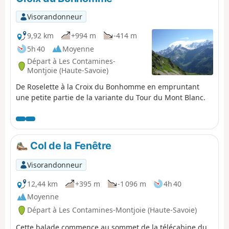
Visorandonneur
9,92 km
+994 m
-414 m
5h 40
Moyenne
Départ à Les Contamines-
Montjoie (Haute-Savoie)
De Roselette à la Croix du Bonhomme en empruntant
une petite partie de la variante du Tour du Mont Blanc.
Col de la Fenêtre
Visorandonneur
12,44 km
+395 m
-1 096 m
4h 40
Moyenne
Départ à Les Contamines-Montjoie (Haute-Savoie)
Cette balade commence au sommet de la télécabine du