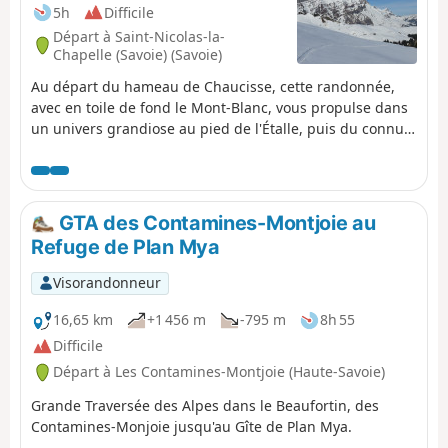
5h
Difficile
Départ à Saint-Nicolas-la-
Chapelle (Savoie) (Savoie)
Au départ du hameau de Chaucisse, cette randonnée,
avec en toile de fond le Mont-Blanc, vous propulse dans
un univers grandiose au pied de l'Étalle, puis du connu
Chalet du Curé avant de descendre lentement vers le Col
des Aravis.
GTA des Contamines-Montjoie au
Refuge de Plan Mya
Visorandonneur
16,65 km
+1 456 m
-795 m
8h 55
Difficile
Départ à Les Contamines-Montjoie (Haute-Savoie)
Grande Traversée des Alpes dans le Beaufortin, des
Contamines-Monjoie jusqu'au Gîte de Plan Mya.