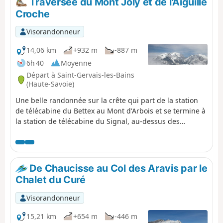
Traversée du Mont Joly et de l'Aiguille
Croche
Visorandonneur
14,06 km
+932 m
-887 m
6h 40
Moyenne
Départ à Saint-Gervais-les-Bains
(Haute-Savoie)
Une belle randonnée sur la crête qui part de la station
de télécabine du Bettex au Mont d'Arbois et se termine à
la station de télécabine du Signal, au-dessus des
Contamines-Montjoie.
De Chaucisse au Col des Aravis par le
Chalet du Curé
Visorandonneur
15,21 km
+654 m
-446 m