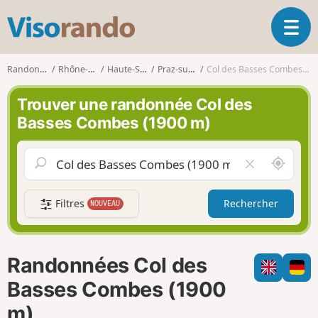
V
O
i
u
s
v
o
Randonnées
Rhône-Alpes
Haute-Savoie
Praz-sur-Arly
Col des Basses Combes (1900 m)
r
r
i
a
Trouver une randonnée Col des
r
n
Basses Combes (1900 m)
l
d
a
o
n
A
V
a
u
i
v
t
d
i
Filtres
Rechercher
NOUVEAU
o
e
g
u
r
a
r
l
t
d
e
i
Randonnées Col des
e
c
o
m
h
Basses Combes (1900
n
o
a
m)
i
m