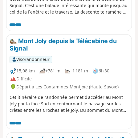
Signal. C'est une balade intéressante qui monte jusqu'au
col de la Fenêtre et le traverse. La descente te ramène à
travers des alpages et dans la vallée qui mène aux
Contamines-Montjoie. ⚠️ Attention, tu dois te garer à (A)
et pas à (D) pour cette balade ⚠️
Mont Joly depuis la Télécabine du
Signal
Visorandonneur
15,08 km
+781 m
-1 181 m
6h 30
Difficile
Départ à Les Contamines-Montjoie (Haute-Savoie)
Cet itinéraire de randonnée permet d'accéder au Mont
Joly par la face Sud en contournant le passage sur les
crêtes entre les Croches et le Joly. Du sommet du Mont
Joly, un magnifique panorama s'offre à vous. Attention, le
retour est engagé avec une pente descendante
importante.