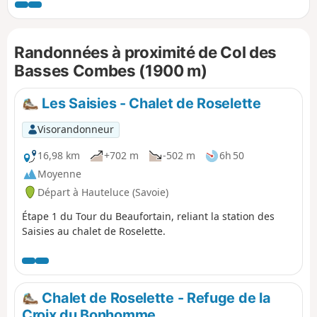
donc relativement peu de dénivelé, avant de redescendre
jusqu'au Lac du Plan Désert. Cette montée peut être
raccourcie en prenant le télésiège payant du Crêt du Midi
Randonnées à proximité de Col des
depuis Praz-sur-Arly. Randonnée à prévoir sur une journée
sans difficulté particulière
Basses Combes (1900 m)
Les Saisies - Chalet de Roselette
Visorandonneur
16,98 km
+702 m
-502 m
6h 50
Moyenne
Départ à Hauteluce (Savoie)
Étape 1 du Tour du Beaufortain, reliant la station des
Saisies au chalet de Roselette.
Chalet de Roselette - Refuge de la
Croix du Bonhomme