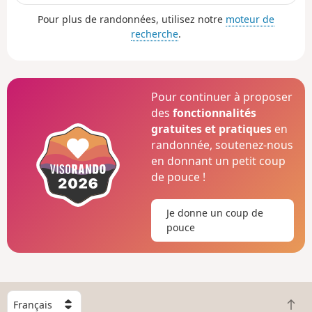
Pour plus de randonnées, utilisez notre
moteur de
recherche
.
Pour continuer à proposer
des
fonctionnalités
gratuites et pratiques
en
randonnée, soutenez-nous
en donnant un petit coup
de pouce !
Je donne un coup de
pouce
C
R
h