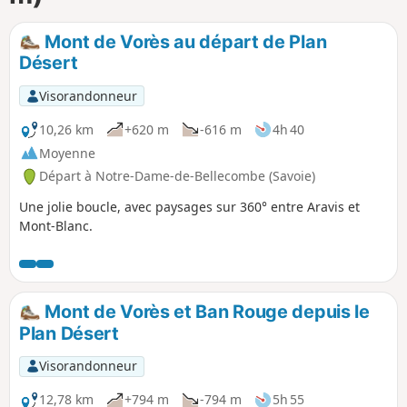
p
Mont de Vorès au départ de Plan
Désert
Visorandonneur
10,26 km
+620 m
-616 m
4h 40
Moyenne
Départ à Notre-Dame-de-Bellecombe (Savoie)
Une jolie boucle, avec paysages sur 360° entre Aravis et
Mont-Blanc.
Mont de Vorès et Ban Rouge depuis le
Plan Désert
Visorandonneur
12,78 km
+794 m
-794 m
5h 55