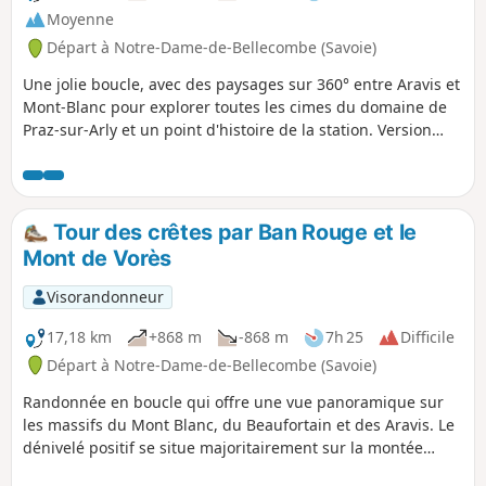
Moyenne
Départ à Notre-Dame-de-Bellecombe (Savoie)
Une jolie boucle, avec des paysages sur 360° entre Aravis et
Mont-Blanc pour explorer toutes les cimes du domaine de
Praz-sur-Arly et un point d'histoire de la station. Version
allongée (+ 2,5 km, + 200 m de dénivelé) d'une randonnée
précédemment publiée du même auteur afin d'ajouter
plusieurs points de vue.
Tour des crêtes par Ban Rouge et le
Mont de Vorès
Visorandonneur
17,18 km
+868 m
-868 m
7h 25
Difficile
Départ à Notre-Dame-de-Bellecombe (Savoie)
Randonnée en boucle qui offre une vue panoramique sur
les massifs du Mont Blanc, du Beaufortain et des Aravis. Le
dénivelé positif se situe majoritairement sur la montée
jusqu'au Crêt du Midi puis le parcours suit les crêtes avec