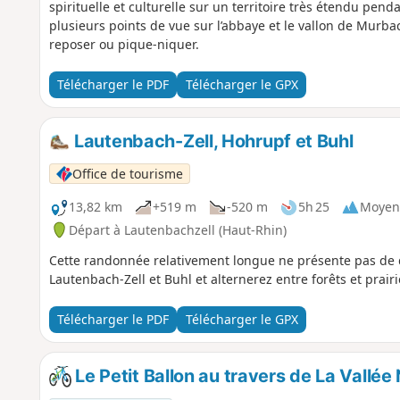
spirituelle et culturelle sur un territoire très étendu pen
plusieurs points de vue sur l’abbaye et le vallon de Murba
reposer ou pique-niquer.
Télécharger le PDF
Télécharger le GPX
Lautenbach-Zell, Hohrupf et Buhl
Office de tourisme
13,82 km
+519 m
-520 m
5h 25
Moyen
Départ à Lautenbachzell (Haut-Rhin)
Cette randonnée relativement longue ne présente pas de d
Lautenbach-Zell et Buhl et alternerez entre forêts et prairi
Télécharger le PDF
Télécharger le GPX
Le Petit Ballon au travers de La Vallée 