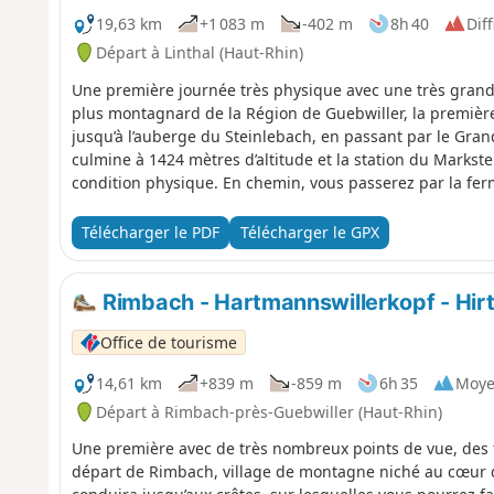
19,63 km
+1 083 m
-402 m
8h 40
Diff
Départ à Linthal (Haut-Rhin)
Une première journée très physique avec une très grande 
plus montagnard de la Région de Guebwiller, la premiè
jusqu’à l’auberge du Steinlebach, en passant par le Gran
culmine à 1424 mètres d’altitude et la station du Markst
condition physique. En chemin, vous passerez par la fer
auberge du Haag…
Télécharger le PDF
Télécharger le GPX
Rimbach - Hartmannswillerkopf - Hir
Office de tourisme
14,61 km
+839 m
-859 m
6h 35
Moy
Départ à Rimbach-près-Guebwiller (Haut-Rhin)
Une première avec de très nombreux points de vue, des 
départ de Rimbach, village de montagne niché au cœur d