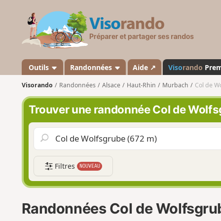
V
i
s
o
r
a
Outils
Randonnées
Aide ↗
Viso
rando
Pre
n
Visorando
Randonnées
Alsace
Haut-Rhin
Murbach
Col de W
d
o
Trouver une randonnée Col de Wolfs
Filtres
NOUVEAU
Randonnées Col de Wolfsgru