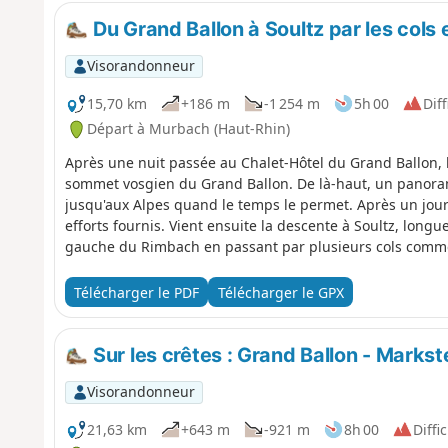
Du Grand Ballon à Soultz par les cols
Visorandonneur
15,70 km
+186 m
-1 254 m
5h 00
Diff
Départ à Murbach (Haut-Rhin)
Après une nuit passée au Chalet-Hôtel du Grand Ballon
sommet vosgien du Grand Ballon. De là-haut, un panoram
jusqu'aux Alpes quand le temps le permet. Après un jou
efforts fournis. Vient ensuite la descente à Soultz, longu
gauche du Rimbach en passant par plusieurs cols comme l
ainsi que le Bildstoeckle. Après près 1200 m de descente
voiture ?
Télécharger le PDF
Télécharger le GPX
Sur les crêtes : Grand Ballon - Markste
Visorandonneur
21,63 km
+643 m
-921 m
8h 00
Diffic