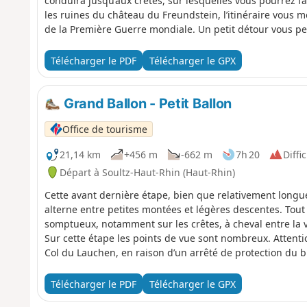
conduira jusqu’aux crêtes, sur lesquelles vous pourrez 
les ruines du château du Freundstein, l’itinéraire vous 
de la Première Guerre mondiale. Un petit détour vous pe
également visiter le monument national et l’historial fran
Télécharger le PDF
Télécharger le GPX
Grand Ballon - Petit Ballon
Office de tourisme
21,14 km
+456 m
-662 m
7h 20
Diffic
Départ à Soultz-Haut-Rhin (Haut-Rhin)
Cette avant dernière étape, bien que relativement longue,
alterne entre petites montées et légères descentes. Tout 
somptueux, notamment sur les crêtes, à cheval entre la v
Sur cette étape les points de vue sont nombreux. Attentio
Col du Lauchen, en raison d’un arrêté de protection du b
(altitude: 1330 mètres. Superbe vue circulaire) n’est autor
l’année, suivre le chemin carrossable. Balisage rectangle
Télécharger le PDF
Télécharger le GPX