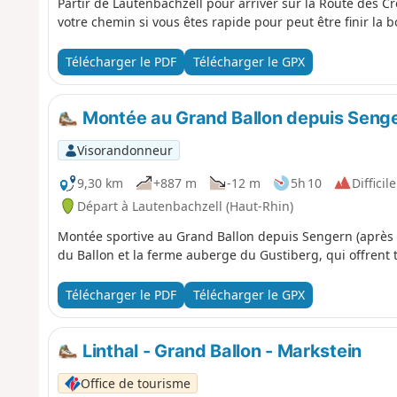
Partir de Lautenbachzell pour arriver sur la Route des 
votre chemin si vous êtes rapide pour peut être finir la 
Télécharger le PDF
Télécharger le GPX
Montée au Grand Ballon depuis Senger
Visorandonneur
9,30 km
+887 m
-12 m
5h 10
Difficile
Départ à Lautenbachzell (Haut-Rhin)
Montée sportive au Grand Ballon depuis Sengern (après Gu
du Ballon et la ferme auberge du Gustiberg, qui offrent 
Télécharger le PDF
Télécharger le GPX
Linthal - Grand Ballon - Markstein
Office de tourisme