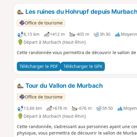
Les ruines du Hohrupf depuis Murbac
Office de tourisme
8,15 km
+412 m
-405 m
3h 30
Moyenn
Départ à Murbach (Haut-Rhin)
Cette randonnée vous permettra de découvrir le vallon de
Télécharger le PDF
Télécharger le GPX
Tour du Vallon de Murbach
Office de tourisme
13,66 km
+678 m
-676 m
5h 50
Moyen
Départ à Murbach (Haut-Rhin)
Cette randonnée, s’adressant aux personnes ayant une ce
physique, vous permettra de découvrir le vallon de Murba