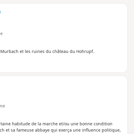
o
a
h
i
m
p
e
 Murbach et les ruines du château du Hohrupf.
ne
rtaine habitude de la marche et/ou une bonne condition
ch et sa fameuse abbaye qui exerça une influence politique,