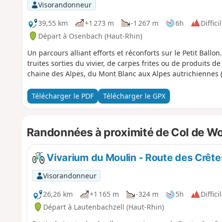
Visorandonneur
39,55 km
+1 273 m
-1 267 m
6h
Diffici
Départ à Osenbach (Haut-Rhin)
Un parcours alliant efforts et réconforts sur le Petit Ball
truites sorties du vivier, de carpes frites ou de produits 
chaine des Alpes, du Mont Blanc aux Alpes autrichiennes 
Télécharger le PDF
Télécharger le GPX
Randonnées à proximité de Col de W
Vivarium du Moulin - Route des Crête
Visorandonneur
26,26 km
+1 165 m
-324 m
5h
Diffici
Départ à Lautenbachzell (Haut-Rhin)