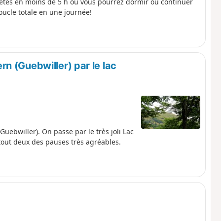
Crêtes en moins de 5 h où vous pourrez dormir ou continuer
boucle totale en une journée!
n (Guebwiller) par le lac
ebwiller). On passe par le très joli Lac
tout deux des pauses très agréables.