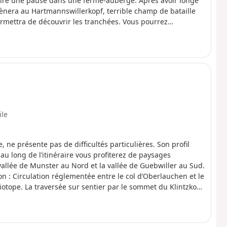
faire une pause dans une ferme-auberge. Après avoir longé
mènera au Hartmannswillerkopf, terrible champ de bataille
rmettra de découvrir les tranchées. Vous pourrez
co-allemand (entrée payante à l’historial).
ile
 ne présente pas de difficultés particulières. Son profil
au long de l’itinéraire vous profiterez de paysages
allée de Munster au Nord et la vallée de Guebwiller au Sud.
n : Circulation réglementée entre le col d’Oberlauchen et le
iotope. La traversée sur sentier par le sommet du Klintzkopf
isée qu’entre le 1er Juillet et le 30 novembre. Le restant de
 jaune pour les deux options.