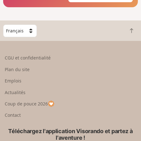
C
R
h
e
o
t
i
o
s
CGU et confidentialité
u
i
r
s
Plan du site
e
s
n
e
Emplois
h
z
Actualités
a
u
u
n
Coup de pouce 2026
t
p
a
Contact
y
s
Téléchargez l'application Visorando et partez à
l'aventure !