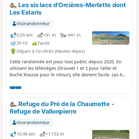
Les six lacs d'Orcières-Merlette dont
Les Estaris
Visorandonneur
6,65 km
+91 m
-441 m
2h 10
Facile
Départ à Orcières (Hautes-Alpes)
Cette randonnée est pour tout public depuis 2020. En
utilisant les télésièges (Drouvet 1 et 2 pour l'aller et
Roche Rousse pour le retour), elle devient facile. Les 6
grands lacs sont visités en descendant par palier. Une
variante vers le Col de Freissinières est possible. Les
paysages sont somptueux, en particulier au point de
départ au sommet du Drouvet. Les lacs sont tous de
Refuge du Pré de la Chaumette -
grande beauté avec une grande diversité.
Refuge de Vallonpierre
Visorandonneur
10,46 km
+1 153 m