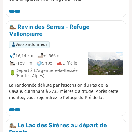
Chaumette jusqu'au bourg de la Chapelle
en Valgaudémar. Un morceau du GRP®
Tour du Vieux Chaillol, au pied du Sirac et
qui emprunte 3 cols : le Col de la Valette,
Ravin des Serres - Refuge
le Col de Gouiran et le Col de
Vallonpierre
Vallonpierre.
Visorandonneur
16,14 km
+1 566 m
-1 591 m
9h 05
Difficile
Départ à L'Argentière-la-Bessée
(Hautes-Alpes)
La randonnée débute par l'ascension du Pas de la
Cavale, culminant à 2735 mètres d'altitude. Après cette
montée, vous rejoindrez le Refuge du Pré de la
Chaumette. De là, une nouvelle ascension vous mènera
le long de l'imposant Sirac, en passant par les cols de la
Vallette, de Gouiran et de Vallonpierre. Le parcours se
termine au Refuge de Vallonpierre.
Le Lac des Sirènes au départ de