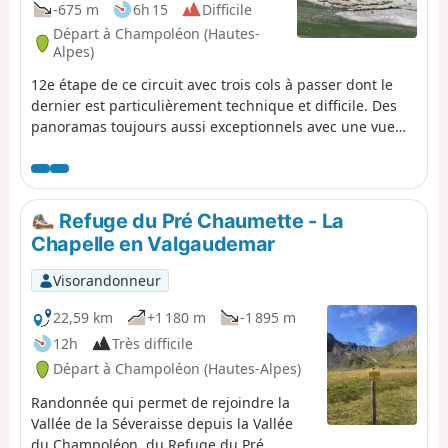
-675 m
6h 15
Difficile
Départ à Champoléon (Hautes-
Alpes)
12e étape de ce circuit avec trois cols à passer dont le
dernier est particulièrement technique et difficile. Des
panoramas toujours aussi exceptionnels avec une vue
sur les majestueux Chaillol, le Sirac et la vallée du
Champoléon. Le refuge est situé dans un écrin de
verdure au fond d'un cirque au pied du Sirac et au bord
du magnifique Lac de Vallonpierre. Une zone de bivouac
Refuge du Pré Chaumette - La
dans une belle prairie, au pied du Sirac, avec une vue
Chapelle en Valgaudemar
splendide sur le lac.
Visorandonneur
22,59 km
+1 180 m
-1 895 m
12h
Très difficile
Départ à Champoléon (Hautes-Alpes)
Randonnée qui permet de rejoindre la
Vallée de la Séveraisse depuis la Vallée
du Champoléon, du Refuge du Pré