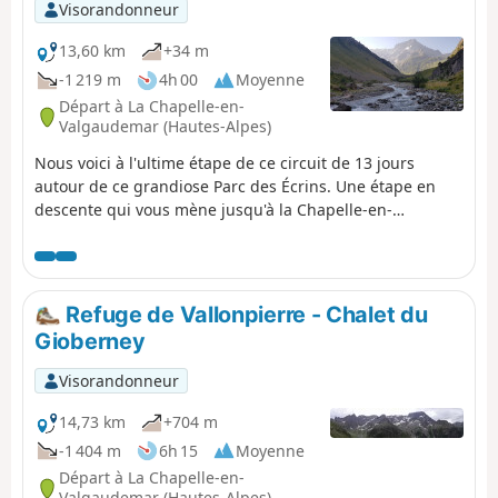
Visorandonneur
13,60 km
+34 m
-1 219 m
4h 00
Moyenne
Départ à La Chapelle-en-
Valgaudemar (Hautes-Alpes)
Nous voici à l'ultime étape de ce circuit de 13 jours
autour de ce grandiose Parc des Écrins. Une étape en
descente qui vous mène jusqu'à la Chapelle-en-
Valgaudemar où a commencé ce périple 13 jours plus
tôt. Un début d'étape splendide, tout au long de la
descente jusqu'aux torrents des glaciers. Le panorama
est de toute beauté entourée des plus beaux sommets
Refuge de Vallonpierre - Chalet du
de la partie Sud des Écrins, nous laissant déjà un
Gioberney
sentiment de nostalgie des 13 jours passés. Circuit sans
difficulté technique.
Visorandonneur
14,73 km
+704 m
-1 404 m
6h 15
Moyenne
Départ à La Chapelle-en-
Valgaudemar (Hautes-Alpes)