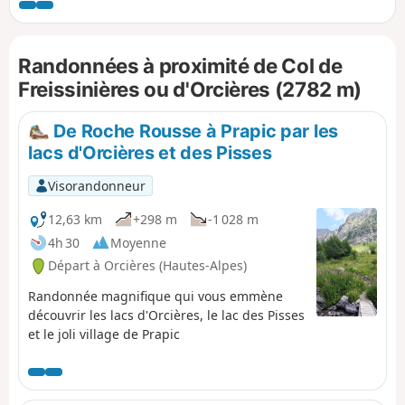
des Estaris. Retour par les lacs des
Jumeaux, des Sirènes et le Lac Jujal.
Randonnées à proximité de Col de
Freissinières ou d'Orcières (2782 m)
De Roche Rousse à Prapic par les
lacs d'Orcières et des Pisses
Visorandonneur
12,63 km
+298 m
-1 028 m
4h 30
Moyenne
Départ à Orcières (Hautes-Alpes)
Randonnée magnifique qui vous emmène
découvrir les lacs d'Orcières, le lac des Pisses
et le joli village de Prapic