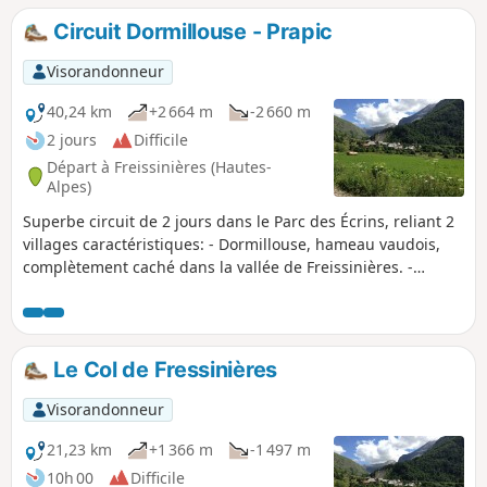
Circuit Dormillouse - Prapic
Visorandonneur
40,24 km
+2 664 m
-2 660 m
2 jours
Difficile
Départ à Freissinières (Hautes-
Alpes)
Superbe circuit de 2 jours dans le Parc des Écrins, reliant 2
villages caractéristiques: - Dormillouse, hameau vaudois,
complètement caché dans la vallée de Freissinières. -
Prapic, en bordure de la station d'Orcières Merlette, qui a
conservé son authenticité.
Le Col de Fressinières
Visorandonneur
21,23 km
+1 366 m
-1 497 m
10h 00
Difficile