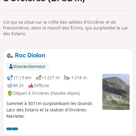
p
Col qui se situe sur la crête des vallées d'Orcières et de
Freissinières, dans le massif des Écrins, qui surplombe le Lac
des Estaris.
Roc Diolon
Visorandonneur
17,13 km
+1 227 m
-1 218 m
8h 25
Difficile
Départ à Orcières (Hautes-Alpes)
Sommet à 3071m surplombant les Grands
Lacs des Estaris et la station d'Orcières-
Merlette.