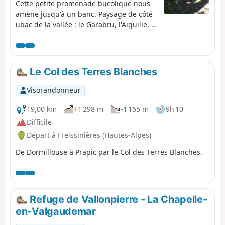
descente en Télémix !)
Cette petite promenade bucolique nous
amène jusqu'à un banc. Paysage de côté
ubac de la vallée : le Garabru, l'Aiguille, le
Barle, la vallée d'Archinard, et, en
contrebas, la base de loisirs d'Orcières
avec les atterrissages des parapentes. À
faire avec vos grand parents, vos petits
Le Col des Terres Blanches
enfants, votre chien. Le sentier n'est pas
toujours horizontal, il monte et descend
Visorandonneur
légèrement.
19,00 km
+1 298 m
-1 165 m
9h 10
Difficile
Départ à Freissinières (Hautes-Alpes)
De Dormillouse à Prapic par le Col des Terres Blanches.
Refuge de Vallonpierre - La Chapelle-
en-Valgaudemar