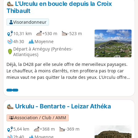
L'Urculu en boucle depuis la Croix
p
Thibault
Visorandonneur
10,31 km
+530 m
-523 m
4h 30
Moyenne
Départ à Arnéguy (Pyrénées-
Atlantiques)
Déjà, la D428 par elle seule offre de merveilleux paysages.
Le chauffeur, à moins d’arrêts, n'en profitera pas trop car
mieux vaut ne pas quitter la route des yeux. L'Urculu offre
par cette voie des paysages différents car l'on passe par des
plateaux d'où les vues sur les alentours et les montagnes
Basques et Béarnaises sont magnifiques.
Urkulu - Bentarte - Leizar Athéka
Association / Club / AMM
5,64 km
+368 m
-369 m
2h 40
Moyenne