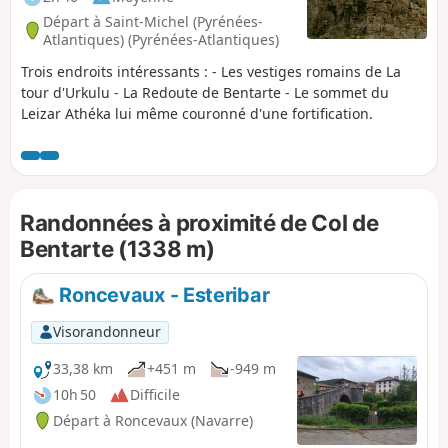
Départ à Saint-Michel (Pyrénées-
Atlantiques) (Pyrénées-Atlantiques)
Trois endroits intéressants : - Les vestiges romains de La
tour d'Urkulu - La Redoute de Bentarte - Le sommet du
Leizar Athéka lui même couronné d'une fortification.
Randonnées à proximité de Col de
Bentarte (1338 m)
Roncevaux - Esteribar
Visorandonneur
33,38 km
+451 m
-949 m
10h 50
Difficile
Départ à Roncevaux (Navarre)