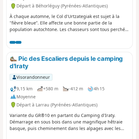
Français et beaucoup de Coréens, d'Australiens,
Départ à Béhorléguy (Pyrénées-Atlantiques)
d'Américains de Philippins et bien sûr des Espagnoles. À
partir d'ici, il faut parler Espagnol ou Anglais ou utiliser
À chaque automne, le Col d'Urtzategiak est sujet à la
Google Traduction. Mais on arrive toujours à se faire
"fièvre bleue”. Elle affecte une bonne partie de la
comprendre et se débrouiller. C'est la magie du chemin
population autochtone. Les chasseurs sont tous perchés
de Compostelle.
sur les crêtes, dans les arbres, à guetter la migration de
la palombe.
Pic des Escaliers depuis le camping
d'Iraty
Visorandonneur
9,15 km
+580 m
-412 m
4h 15
Moyenne
Départ à Larrau (Pyrénées-Atlantiques)
Variante du GR®10 en partant du Camping d'Iraty.
Démarrage en sous bois dans une magnifique hêtraie
basque, puis cheminement dans les alpages avec les
vautours fauves qui tournoient au-dessus. Petite