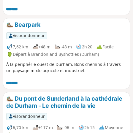
de Beau Repair sont le point fort, mais tu passeras à côté
du site de la bataille de Neville's Cross sur le chemin du
retour.
Bearpark
Visorandonneur
7,62 km
+48 m
-48 m
2h 20
Facile
Départ à Brandon and Byshottles (Durham)
À la périphérie ouest de Durham. Bons chemins à travers
un paysage mixte agricole et industriel.
Du pont de Sunderland à la cathédrale
de Durham - Le chemin de la vie
Visorandonneur
6,70 km
+117 m
-96 m
2h 15
Moyenne