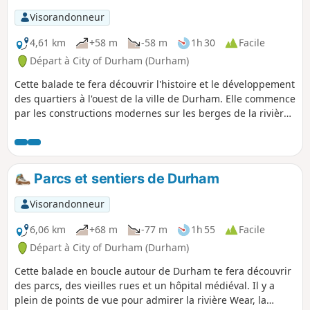
Visorandonneur
4,61 km
+58 m
-58 m
1h 30
Facile
Départ à City of Durham (Durham)
Cette balade te fera découvrir l'histoire et le développement
des quartiers à l'ouest de la ville de Durham. Elle commence
par les constructions modernes sur les berges de la rivière,
passe devant l'hôpital médiéval Kepier, traverse des
lotissements d'après-guerre pour arriver dans l'une des
plus anciennes rues de Durham et se termine par les ruines
d'une chapelle du XIIIe siècle.
Parcs et sentiers de Durham
Visorandonneur
6,06 km
+68 m
-77 m
1h 55
Facile
Départ à City of Durham (Durham)
Cette balade en boucle autour de Durham te fera découvrir
des parcs, des vieilles rues et un hôpital médiéval. Il y a
plein de points de vue pour admirer la rivière Wear, la