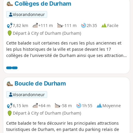
Collèges de Durham
p
Visorandonneur
7,82 km
+111 m
-111 m
2h 35
Facile
Départ à City of Durham (Durham)
Cette balade suit certaines des rues les plus anciennes et
les plus historiques de la ville et passe devant les 17
collèges de l'université de Durham ainsi que ses attractions
touristiques. Tout au long de la balade, tu pourras admirer
le château, la cathédrale et la rivière Wear.
Boucle de Durham
Visorandonneur
6,15 km
+64 m
-58 m
1h 55
Moyenne
Départ à City of Durham (Durham)
Cette balade te fera découvrir les principales attractions
touristiques de Durham, en partant du parking relais de