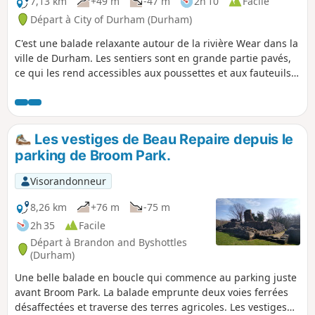
7,13 km
+49 m
-47 m
2h 10
Facile
Départ à City of Durham (Durham)
C'est une balade relaxante autour de la rivière Wear dans la
ville de Durham. Les sentiers sont en grande partie pavés,
ce qui les rend accessibles aux poussettes et aux fauteuils
roulants. Là où il y a des marches, des alternatives ont été
prévues. Il y a quelques jolis points de vue d'où l'on peut
admirer le château et la cathédrale.
Les vestiges de Beau Repaire depuis le
parking de Broom Park.
Visorandonneur
8,26 km
+76 m
-75 m
2h 35
Facile
Départ à Brandon and Byshottles
(Durham)
Une belle balade en boucle qui commence au parking juste
avant Broom Park. La balade emprunte deux voies ferrées
désaffectées et traverse des terres agricoles. Les vestiges