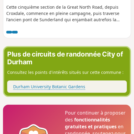
Cette cinquième section de la Great North Road, depuis
Croxdale, commence en pleine campagne, puis traverse
l'ancien pont de Sunderland qui enjambait autrefois la
Wear. L'itinéraire passe ensuite devant le rond-point
emblématique Cock o' the North, puis suit South Road,
longe les bâtiments modernes de l'université et descend
New Elvet jusqu'au cœur de la ville de Durham, pour finir
sur la place historique du marché.
Plus de circuits de randonnée City of
Durham
Consultez les points d'intérêts situés sur cette commune :
Durham University Botanic Gardens
Pour continuer à proposer
des
fonctionnalités
gratuites et pratiques
en
randonnée, soutenez-nous