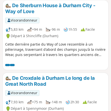
sont fermés au public, mais constituent de bons points de
De Sherburn House à Durham City -
repère.
Way of Love
Visorandonneur
5,83 km
+94 m
-96 m
1h 55
Facile
Départ à Shincliffe (Durham)
Cette dernière partie du Way of Love ressemble à un
pèlerinage, traversant d'abord des champs jusqu'à la rivière
Wear, puis serpentant à travers les quartiers anciens de
Durham pour finalement arriver à la cathédrale. On peut
apercevoir la cathédrale tout au long du parcours.
De Croxdale à Durham Le long de la
Great North Road
Visorandonneur
7,93 km
+75 m
-148 m
2h 30
Facile
Départ à Spennymoor (Durham)