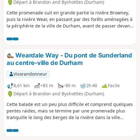
Départ à Brandon and Byshottles (Durham)
Cette promenade suit en grande partie la rivière Browney,
puis la rivière Wear, en passant par des forêts aménagées à
la périphérie de la ville de Durham, avant de passer devant
l'université et l'église St Oswald, puis de rejoindre les rives
de la rivière Wear, en terminant par une promenade le long
du South Bailey jusqu'à la cathédrale de Durham.
Weardale Way - Du pont de Sunderland
au centre-ville de Durham
Visorandonneur
8,61 km
+85 m
-90 m
2h 40
Facile
Départ à Brandon and Byshottles (Durham)
Cette balade est un peu plus difficile et comprend quelques
pentes raides, mais se termine par une promenade plus
tranquille le long des berges de la rivière dans la ville
même, pour finir au Brown's Boat House, à côté du pont
Elvet. En chemin, l'itinéraire passe devant plusieurs fermes,
Croxdale Hall avec sa chapelle et Shincliffe Hall. Ces sites