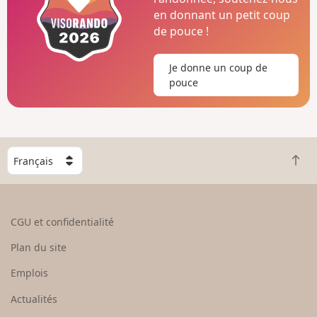
en donnant un petit coup
de pouce !
Je donne un coup de
pouce
C
R
h
e
o
t
i
o
s
CGU et confidentialité
u
i
r
s
Plan du site
e
s
n
e
Emplois
h
z
Actualités
a
u
u
n