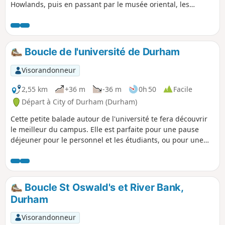
Howlands, puis en passant par le musée oriental, les
jardins botaniques, le château, la cathédrale et la place du
marché. Il y a quelques côtes raides, mais tu peux prendre
un bus depuis Elvet pour retourner au parking relais.
Boucle de l'université de Durham
Visorandonneur
2,55 km
+36 m
-36 m
0h 50
Facile
Départ à City of Durham (Durham)
Cette petite balade autour de l'université te fera découvrir
le meilleur du campus. Elle est parfaite pour une pause
déjeuner pour le personnel et les étudiants, ou pour une
balade plus longue incluant les jardins botaniques et le
musée oriental. Le parcours est accessible, mais prépare-toi
à une montée raide dans les jardins botaniques.
Boucle St Oswald's et River Bank,
Durham
Visorandonneur