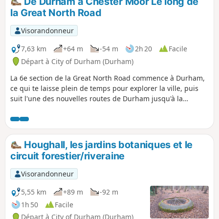
De Durham à Chester Moor Le long de
la Great North Road
Visorandonneur
7,63 km
+64 m
-54 m
2h 20
Facile
Départ à City of Durham (Durham)
La 6e section de la Great North Road commence à Durham,
ce qui te laisse plein de temps pour explorer la ville, puis
suit l'une des nouvelles routes de Durham jusqu'à la
périphérie, en passant par Framwellgate Moor avant de
rejoindre l'A167. L'itinéraire continue à travers la campagne
en passant par le village de Plawsworth avant de se
terminer à Chester Moor.
Houghall, les jardins botaniques et le
circuit forestier/riveraine
Visorandonneur
5,55 km
+89 m
-92 m
1h 50
Facile
Départ à City of Durham (Durham)