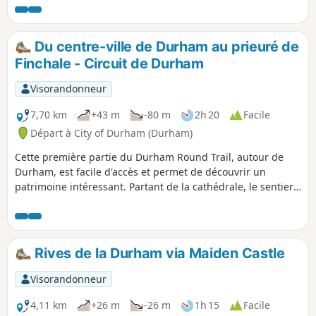
paysages les plus beaux et les plus sauvages, ainsi que des
villes et villages intéressants. De longues sections de cette
randonnée suivent d'anciennes voies ferrées qui sont
Du centre-ville de Durham au prieuré de
aujourd'hui des pistes cyclables, ainsi que des sections
Finchale - Circuit de Durham
d'autres sentiers, notamment le Teesdale Way et le Durham
Coast Path. Que tu recherches un défi ou une randonnée
Visorandonneur
plus courte, explore les sections du Durham Round Trail qui
t'intéressent.
7,70 km
+43 m
-80 m
2h 20
Facile
Départ à City of Durham (Durham)
Cette première partie du Durham Round Trail, autour de
Durham, est facile d'accès et permet de découvrir un
patrimoine intéressant. Partant de la cathédrale, le sentier
suit la rivière Wear autour de la péninsule avant de quitter
la ville pour monter à Brasside et finir à Finchale Priory.
Rives de la Durham via Maiden Castle
Visorandonneur
4,11 km
+26 m
-26 m
1h 15
Facile