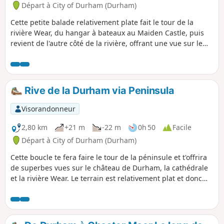
Départ à City of Durham (Durham)
Cette petite balade relativement plate fait le tour de la
rivière Wear, du hangar à bateaux au Maiden Castle, puis
revient de l'autre côté de la rivière, offrant une vue sur le
château et la cathédrale et de nombreux endroits pour
pique-niquer. Cette balade est accessible aux fauteuils
roulants et aux poussettes.
Rive de la Durham via Peninsula
Visorandonneur
2,80 km
+21 m
-22 m
0h 50
Facile
Départ à City of Durham (Durham)
Cette boucle te fera faire le tour de la péninsule et t'offrira
de superbes vues sur le château de Durham, la cathédrale
et la rivière Wear. Le terrain est relativement plat et donc
adapté aux poussettes et aux fauteuils roulants.