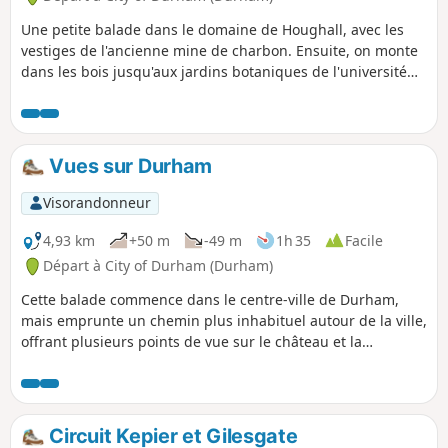
Une petite balade dans le domaine de Houghall, avec les
vestiges de l'ancienne mine de charbon. Ensuite, on monte
dans les bois jusqu'aux jardins botaniques de l'université
pour prendre un thé (et explorer les jardins si tu veux
prolonger la balade). Retour dans les bois et traversée sous
Maiden Castle (site d'un fort de l'âge du fer) puis retour à la
voiture par une promenade au bord de la rivière.
Vues sur Durham
Visorandonneur
4,93 km
+50 m
-49 m
1h 35
Facile
Départ à City of Durham (Durham)
Cette balade commence dans le centre-ville de Durham,
mais emprunte un chemin plus inhabituel autour de la ville,
offrant plusieurs points de vue sur le château et la
cathédrale. La balade descend de Market Place jusqu'à la
rive du fleuve, puis passe devant les tribunaux et la prison,
l'université de Durham, l'école de Durham, puis devant les
bâtiments classés de South Street avant de revenir au point
Circuit Kepier et Gilesgate
de départ via le nouveau quartier Riverwalk Development.