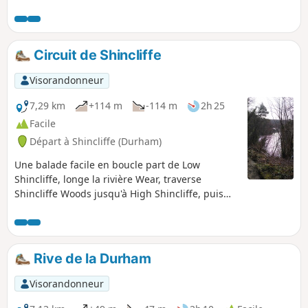
cathédrale et le château de Durham. Les montées raides te
donneront une bonne idée du relief de Durham.
Circuit de Shincliffe
Visorandonneur
7,29 km
+114 m
-114 m
2h 25
Facile
Départ à Shincliffe (Durham)
Une balade facile en boucle part de Low
Shincliffe, longe la rivière Wear, traverse
Shincliffe Woods jusqu'à High Shincliffe, puis
revient par l'ancienne voie ferrée.
Rive de la Durham
Visorandonneur