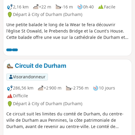
2,16 km
+22 m
-16 m
0h 40
Facile
Départ à City of Durham (Durham)
Une petite balade le long de la Wear te fera découvrir
l'église St Oswald, le Prebends Bridge et la Count's House.
Cette balade offre une vue sur la cathédrale de Durham et
le Fulling Mill sur la péninsule et passe devant la seule
porte restante des remparts de la ville.
Circuit de Durham
Visorandonneur
286,56 km
+2 900 m
-2 756 m
10 jours
Difficile
Départ à City of Durham (Durham)
Ce circuit suit les limites du comté de Durham, du centre-
ville de Durham aux Pennines, la côte patrimoniale de
Durham, avant de revenir au centre-ville. Le comté de
Durham est souvent méconnu, mais il offre certains des