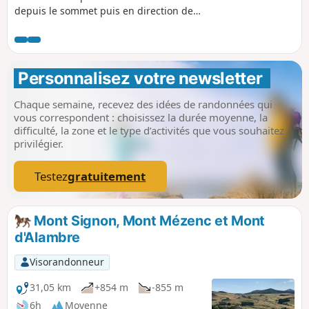
depuis le sommet puis en direction de
la Croix des Boutières pour découvrir les
points de vue sur le cirque du même
nom. Traversée du village des Estables
et petit tour du côté de Rechausseyre.
Personnalisez votre newsletter 
Chaque semaine, recevez des idées de randonnées qui
vous correspondent : choisissez la durée moyenne, la
difficulté, la zone et le type d’activités que vous souhaitez
privilégier.
Testez
gratuitement
Mont Signon, Mont Mézenc et Mont
d'Alambre
Visorandonneur
31,05 km
+854 m
-855 m
6h
Moyenne