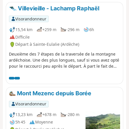
du plus célèbre des sucs, le Mont Gerbier de Jonc. Mais
Villevieille - Lachamp Raphaël
heureusement, il existe aussi des chemins qui
permettent de retrouver les hauteurs de façon bien
Visorandonneur
agréable.
15,54 km
+259 m
-296 m
6h
Difficile
Départ à Sainte-Eulalie (Ardèche)
Deuxième des 7 étapes de la traversée de la montagne
ardéchoise. Une des plus longues, sauf si vous avez opté
pour le raccourci peu après le départ. À part le fait de
passer à proximité du Mont Gerbier de Jonc et du site où
se trouve la source, plus exactement les sources de la
Loire qui sont recouvertes de neige en hiver, cette étape
n'est pas la plus intéressante. Mais compte tenu du choix
Mont Mezenc depuis Borée
limité des hébergements en période hivernale, il n'est
guère possible de l'éviter.
Visorandonneur
13,23 km
+678 m
-280 m
5h 45
Moyenne