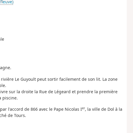
fleuve)
ale
tagne.
 rivière Le Guyoult peut sortir facilement de son lit. La zone
ble.
uivre sur la droite la Rue de Légeard et prendre la première
a piscine.
er
par l'accord de 866 avec le Pape Nicolas I
, la ville de Dol à la
ché de Tours.