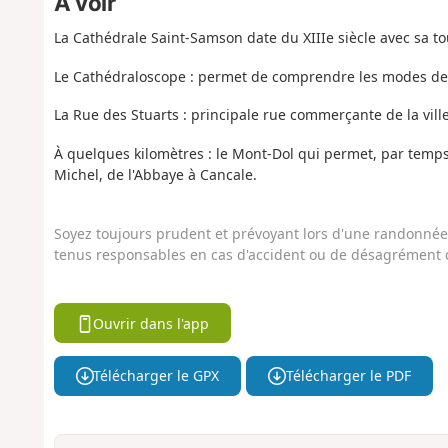
À voir
La Cathédrale Saint-Samson date du XIIIe siècle avec sa t
Le Cathédraloscope : permet de comprendre les modes de c
La Rue des Stuarts : principale rue commerçante de la vil
À quelques kilomètres : le Mont-Dol qui permet, par temps 
Michel, de l'Abbaye à Cancale.
Soyez toujours prudent et prévoyant lors d'une randonnée. 
tenus responsables en cas d'accident ou de désagrément q
Ouvrir dans l'app
Télécharger le GPX
Télécharger le PDF