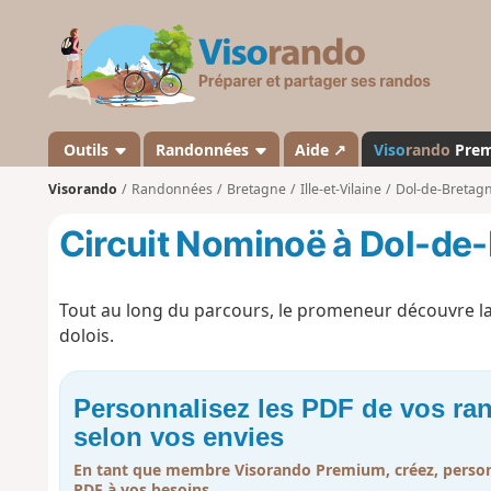
V
i
s
o
r
a
Outils
Randonnées
Aide ↗
Viso
rando
Pre
n
Visorando
Randonnées
Bretagne
Ille-et-Vilaine
Dol-de-Bretag
d
o
Circuit Nominoë à Dol-de
Tout au long du parcours, le promeneur découvre la v
dolois.
Personnalisez les PDF de vos r
selon vos envies
En tant que membre Visorando Premium, créez, person
PDF à vos besoins