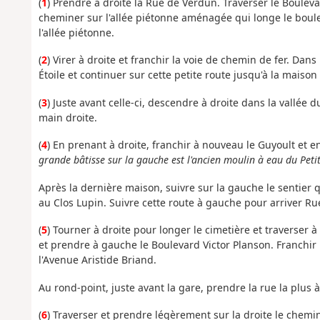
(
1
) Prendre à droite la Rue de Verdun. Traverser le Boule
cheminer sur l'allée piétonne aménagée qui longe le boule
l'allée piétonne.
(
2
) Virer à droite et franchir la voie de chemin de fer. Dan
Étoile et continuer sur cette petite route jusqu'à la maison 
(
3
) Juste avant celle-ci, descendre à droite dans la vallée d
main droite.
(
4
) En prenant à droite, franchir à nouveau le Guyoult et 
grande bâtisse sur la gauche est l'ancien moulin à eau du Peti
Après la dernière maison, suivre sur la gauche le sentier q
au Clos Lupin. Suivre cette route à gauche pour arriver R
(
5
) Tourner à droite pour longer le cimetière et traverser 
et prendre à gauche le Boulevard Victor Planson. Franchir
l'Avenue Aristide Briand.
Au rond-point, juste avant la gare, prendre la rue la plus 
(
6
) Traverser et prendre légèrement sur la droite le che