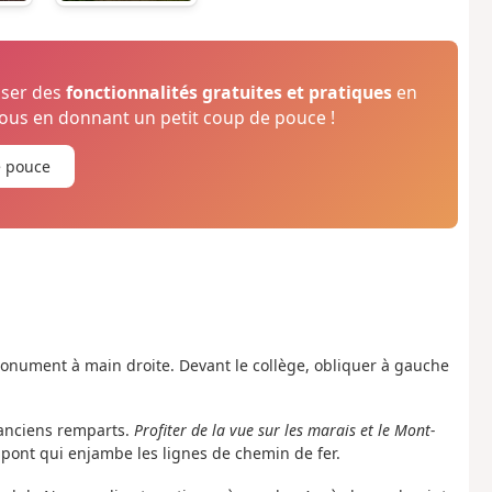
oser des
fonctionnalités gratuites et pratiques
en
us en donnant un petit coup de pouce !
e pouce
monument à main droite. Devant le collège, obliquer à gauche
 anciens remparts.
Profiter de la vue sur les marais et le Mont-
 pont qui enjambe les lignes de chemin de fer.