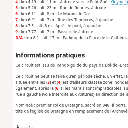
4
: km 4.19 - alt. 11 m - À droite vers le Petit Gué -
Guyoult (
5
: km 5.26 - alt. 23 m - Rue de Rennes, à droite
6
: km 6.11 - alt. 8 m - Le Marais de Dol
7
: km 6.91 - alt. 7 m - Rue des Tendières, à gauche
8
: km 7.3 - alt. 8 m - Après le pont, à gauche
9
: km 7.77 - alt. 7 m - Passerelle à droite
D/A
: km 8.1 - alt. 17 m - Parking de la Place de la Cathédr
Informations pratiques
Ce circuit est issu du Rando-guide du pays de Dol-de -Bre
Ce circuit ne peut se faire qu'en période sèche. En effet, la
située entre les (
3
) et (
4
) est d'ailleurs classée zone inonda
Également, après le (
6
) si les marais sont impraticables, s
rue à gauche (voie interdite aux voitures) en direction de l
Nominoë : premier roi de Bretagne, sacré en 848. Il porta, 
tête de l'église de Bretagne en remplacement de l'Archevê