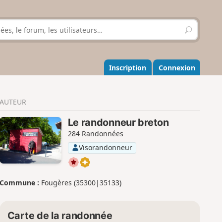
R
e
c
h
e
Inscription
Connexion
r
c
h
AUTEUR
e
r
Le randonneur breton
284 Randonnées
Visorandonneur
Commune :
Fougères (35300|35133)
Carte de la randonnée