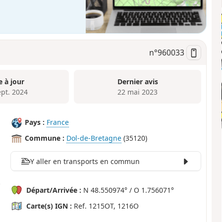
n°
960033
e à jour
Dernier avis
ept. 2024
22 mai 2023
Pays :
France
Commune :
Dol-de-Bretagne
(35120)
Y aller en transports en commun
Départ/Arrivée :
N 48.550974° / O 1.756071°
Carte(s) IGN :
Ref. 1215OT, 1216O