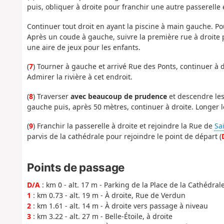
puis, obliquer à droite pour franchir une autre passerelle 
Continuer tout droit en ayant la piscine à main gauche. P
Après un coude à gauche, suivre la première rue à droite p
une aire de jeux pour les enfants.
(
7
) Tourner à gauche et arrivé Rue des Ponts, continuer à d
Admirer la rivière à cet endroit.
(
8
) Traverser
avec beaucoup de prudence
et descendre les
gauche puis, après 50 mètres, continuer à droite. Longer l
(
9
) Franchir la passerelle à droite et rejoindre la Rue de
Sa
parvis de la cathédrale pour rejoindre le point de départ (
Points de passage
D/A
: km 0 - alt. 17 m - Parking de la Place de la Cathédral
1
: km 0.73 - alt. 19 m - À droite, Rue de Verdun
2
: km 1.61 - alt. 14 m - À droite vers passage à niveau
3
: km 3.22 - alt. 27 m - Belle-Étoile, à droite