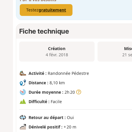
Testez
gratuitement
Fiche technique
Création
Mis
4 févr. 2018
21 s
Activité :
Randonnée Pédestre
Distance :
8,10 km
Durée moyenne :
2h 20
Difficulté :
Facile
Retour au départ :
Oui
Dénivelé positif :
+ 20 m