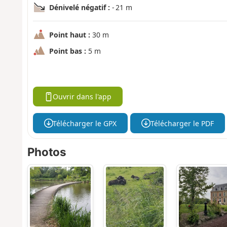
Dénivelé négatif :
- 21 m
Point haut :
30 m
Point bas :
5 m
Ouvrir dans l'app
Télécharger le GPX
Télécharger le PDF
Photos