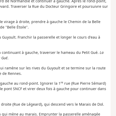
vard de Normandie et continuer à gauche. Après le rond-point,
vard. Traverser la Rue du Docteur Gringoire et poursuivre sur
s le virage à droite, prendre à gauche le Chemin de la Belle
de "Belle Étoile".
u Guyoult. Franchir la passerelle et longer le cours d'eau à
en continuant à gauche, traverser le hameau du Petit Gué.
La
t Gué
.
ui ramène sur les rives du Guyoult et se termine sur la route
ue de Rennes.
re
à gauche au rond-point. Ignorer la 1
rue (Rue Pierre Sémard)
 le pont SNCF et virer deux fois à gauche pour continuer dans
à droite (Rue de Légeard), qui descend vers le Marais de Dol.
min qui mène au marais. Emprunter la passerelle aménagée