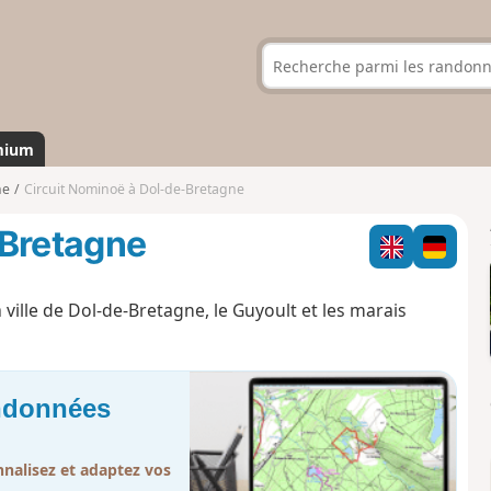
mium
ne
Circuit Nominoë à Dol-de-Bretagne
-Bretagne
ille de Dol-de-Bretagne, le Guyoult et les marais
andonnées
nalisez et adaptez vos