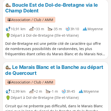
irrégulier). Le circuit emprunte le Chemin Vert entre Dol de
Boucle Est de Dol-de-Bretagne via le
Bretagne et Mont-Dol. Belle vue sur le Marais Blanc et de la
Champ Dolent
Baie du Mont Saint-Michel du haut du tertre de Mont Dol.
Association / Club / AMM
10,91 km
+33 m
-35 m
3h 10
Moyenne
Départ à Dol-de-Bretagne (Ille-et-Vilaine)
Dol-de-Bretagne est une petite cité de caractère qui offre
de nombreuses possibilités de randonnées, les plus
fréquentées étant celles du Marais Blanc et du Marais Noir.
Celle proposée ici emprunte une partie du circuit Nominöe,
mais s'en distingue par un passage dans la campagne plus
Le Marais Blanc et la Banche au départ
au Sud, la découverte du Menhir du Champ Dolent et la
de Quercourt
Fontaine Saint-Samson.
Association / Club / AMM
12,99 km
+2 m
-1 m
3h 45
Moyenne
Départ à Dol-de-Bretagne (Ille-et-Vilaine)
Circuit qui ne présente pas difficulté, dans le Marais Blanc