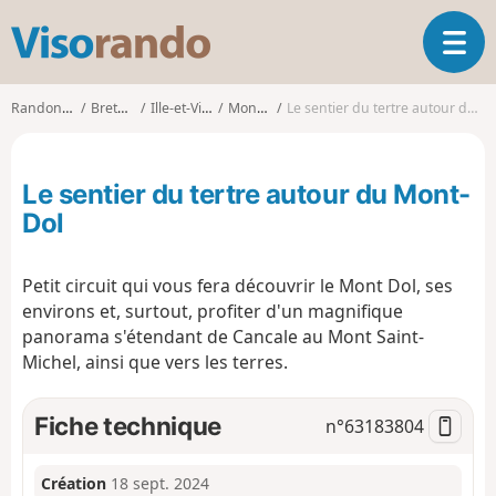
V
O
i
u
s
v
o
Randonnées
Bretagne
Ille-et-Vilaine
Mont-Dol
Le sentier du tertre autour du Mont-Dol
r
r
i
a
r
n
Le sentier du tertre autour du Mont-
l
d
a
Dol
o
n
a
Petit circuit qui vous fera découvrir le Mont Dol, ses
v
i
environs et, surtout, profiter d'un magnifique
g
panorama s'étendant de Cancale au Mont Saint-
a
Michel, ainsi que vers les terres.
t
i
Fiche technique
n°
63183804
o
n
Création
18 sept. 2024