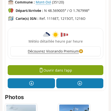
Commune :
Mont-Dol
(35120)
Départ/Arrivée :
N 48.569005° / O 1.767998°
Carte(s) IGN :
Ref. 1116ET, 1215OT, 1216O
Météo détaillée heure par heure
Découvrez Visorando Premium
Ouvrir dans l'app
Photos