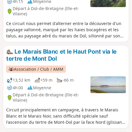
4h 15
Moyenne
Départ à Dol-de-Bretagne (Ille-et-
Vilaine)
Ce circuit nous permet d'alterner entre la découverte d'un
paysage vallonné, marqué par les haies bocagères et les
talus, au paysage aéré du marais de Dol, sillonné par son
vaste maillage de canaux et de fossés et ponctué par
l'omniprésence du Mont-Dol et de la Cathédrale de Dol-de-
Le Marais Blanc et le Haut Pont via le
Bretagne.
tertre de Mont Dol
Association / Club / AMM
13,52 km
+59 m
-66 m
4h 00
Moyenne
Départ à Dol-de-Bretagne (Ille-et-
Vilaine)
Circuit principalement en campagne, à travers le Marais
Blanc et le Marais Noir, sans difficulté spéciale sauf
l'ascension du tertre de Mont-Dol par la face Nord (glissant
si temps humide) et la descente vers la mairie (escalier