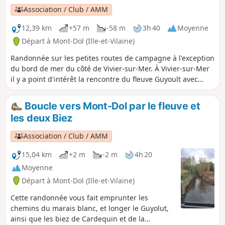
Association / Club / AMM
12,39 km
+57 m
-58 m
3h 40
Moyenne
Départ à Mont-Dol (Ille-et-Vilaine)
Randonnée sur les petites routes de campagne à l'exception
du bord de mer du côté de Vivier-sur-Mer. À Vivier-sur-Mer
il y a point d'intérêt la rencontre du fleuve Guyoult avec
trois étiers provenant du marias de Dol : le Canal des
Planches, la Banche et le Biez de Cardequin. Pour les voir,
Boucle vers Mont-Dol par le fleuve et
se rendre sur le pont à la sortie du village en direction de
les deux Biez
Cherrueix.
Association / Club / AMM
15,04 km
+2 m
-2 m
4h 20
Moyenne
Départ à Mont-Dol (Ille-et-Vilaine)
Cette randonnée vous fait emprunter les
chemins du marais blanc, et longer le Guyolut,
ainsi que les biez de Cardequin et de la