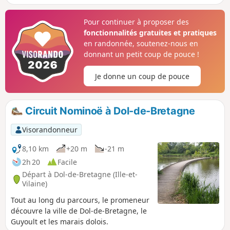
Ceinture Nord. Terrain plat, facile, mais qui
peut être exposé aux vents.La partie du circuit
Pour continuer à proposer des
dans le marais blanc permet la découverte de
fonctionnalités gratuites et pratiques
vieilles fermes en pierre qui ont su garder leur
en randonnée, soutenez-nous en
charme d'anciennes construction en pierre.
donnant un petit coup de pouce !
Certaines sont classée au patrimoine.
Je donne un coup de pouce
Circuit Nominoë à Dol-de-Bretagne
Visorandonneur
8,10 km
+20 m
-21 m
2h 20
Facile
Départ à Dol-de-Bretagne (Ille-et-
Vilaine)
Tout au long du parcours, le promeneur
découvre la ville de Dol-de-Bretagne, le
Guyoult et les marais dolois.