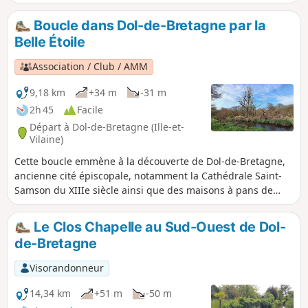
Boucle dans Dol-de-Bretagne par la
Belle Étoile
Association / Club / AMM
9,18 km
+34 m
-31 m
2h 45
Facile
Départ à Dol-de-Bretagne (Ille-et-
Vilaine)
Cette boucle emmène à la découverte de Dol-de-Bretagne,
ancienne cité épiscopale, notamment la Cathédrale Saint-
Samson du XIIIe siècle ainsi que des maisons à pans de
bois joliment restaurées. Ce circuit emprunte la Promenade
des Remparts et des chemins de campagne le long du
Le Clos Chapelle au Sud-Ouest de Dol-
fleuve côtier du Guyoult.
de-Bretagne
Visorandonneur
14,34 km
+51 m
-50 m