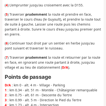
(
4
) L'emprunter jusqu'au croisement avec la D155.
(
5
) Traverser
prudemment
la route et prendre en face,
traverser le cours d'eau (le Guyoult), et prendre la route tout
de suite à gauche. Laisser une route puis les chemins
partant à droite. Suivre le cours d'eau jusqu'au premier pont
en pierre.
(
6
) Continuer tout droit par un sentier en herbe jusqu'au
pont suivant et traverser le ruisseau.
(
7
) Traverser
prudemment
la route et retourner par la route
en face, en ignorant une route partant à droite, jusqu'au
village et au lieu de stationnement (
D/A
).
Points de passage
D/A
: km 0 - alt. 4 m - Village - Parking
1
: km 0.34 - alt. 51 m - Montée - Châtaignier remarquable
2
: km 0.75 - alt. 61 m - Descente du Tertre
3
: km 0.99 - alt. 5 m - Direction le Pied du Tertre
4
: km 1.73 - alt. 4 m - Intersection