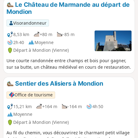
Le Château de Marmande au départ de
Mondion
Visorandonneur
8,53 km
+80 m
-85 m
2h 40
Moyenne
Départ à Mondion (Vienne)
Une courte randonnée entre champs et bois pour gagner,
sur sa butte, un château médiéval en cours de restauration.
Sentier des Alisiers à Mondion
Office de tourisme
15,21 km
+164 m
-164 m
4h 50
Moyenne
Départ à Mondion (Vienne)
Au fil du chemin, vous découvrirez le charmant petit village