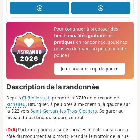
Pour continuer à proposer des
fonctionnalités gratuites et
pratiques
en randonnée, soutenez-
nous en donnant un petit coup de
pouce !
Je donne un coup de pouce
Description de la randonnée
Depuis
Châtellerault
, prendre la D749 en direction de
Richelieu
. Bifurquer, à peu près à mi-chemin, à gauche sur
la D22 vers
Saint-Gervais-les-Trois-Clochers
. Se garer au
niveau du parking du square central.
(
D/A
) Partir du panneau situé sous les tilleuls du square à
côté du monument aux morts. Prendre le trottoir de la rue