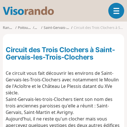
V
O
i
u
s
v
o
Randonnées
Poitou-Charentes
Vienne
Saint-Gervais-les-Trois-Clochers
Circuit des Trois Clochers à Saint-Gervais-les-Trois-Clochers
r
r
i
a
r
n
Circuit des Trois Clochers à Saint-
l
d
a
Gervais-les-Trois-Clochers
o
n
a
Ce circuit vous fait découvrir les environs de Saint-
v
i
Gervais-les-Trois-Clochers avec notamment le Moulin
g
de l'Acloître et le Château Le Plessis datant du XVe
a
siècle.
t
Saint-Gervais-les-trois-Clochers tient son nom des
i
trois anciennes paroisses qu'elle a réunit : Saint-
o
Gervais, Saint-Martin et Avrigny.
n
Aujourd’hui, il ne reste qu'un clocher mais vous
apercevez quelques vestiges des deux autres édifices