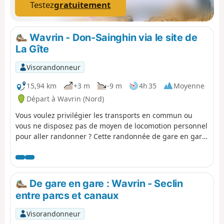
Testez
gratuitement
Wavrin - Don-Sainghin via le site de
La Gîte
Visorandonneur
15,94 km
+3 m
-9 m
4h 35
Moyenne
Départ à Wavrin (Nord)
Vous voulez privilégier les transports en commun ou
vous ne disposez pas de moyen de locomotion personnel
pour aller randonner ? Cette randonnée de gare en gare
vous permettra alors de profiter de certains des plus
beaux espaces naturels du Parc de la Deûle.En partant
de la gare de Wavrin, vous pourrez ainsi parcourir le site
de La Gîte, longer le canal de la Deûle de près ou de loin,
De gare en gare : Wavrin - Seclin
et terminer par la visite du Parc de La Louvière avant de
entre parcs et canaux
rejoindre la gare de Don-Sainghin.
Visorandonneur