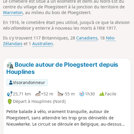
Le cimetière est situé à un kilomètre et demi au Nord-Est du
centre du village de Ploegsteert à la jonction du territoire de
Warneton
, au milieu du bois de Ploegsteert.
En 1916, le cimetière était peu utilisé, jusqu'à ce que la
division
néo-zélandaise
y enterre à nouveau les morts à l'été 1917.
Ils s'y trouvent 117 Britanniques, 28
Canadiens
, 18
Néo-
Zélandais
et 1
Australien
.
Boucle autour de Ploegsteert depuis
Houplines
Visorandonneur
25,71 km
+52 m
-55 m
1h30
Facile
Départ à Houplines (Nord)
Petite balade à vélo, vraiment tranquille, autour de
Ploegsteert, sans atteindre les trop gros dénivelés de
Nieuwkerke. Le circuit se déroule en Belgique, au-dessus
d'Armentiéres, tout en passant par le Bizet.