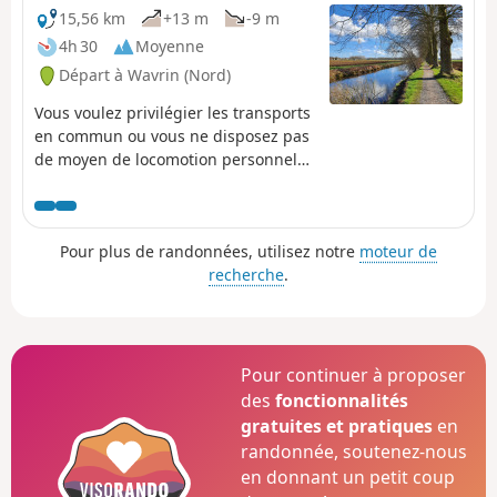
15,56 km
+13 m
-9 m
4h 30
Moyenne
Départ à Wavrin (Nord)
Vous voulez privilégier les transports
en commun ou vous ne disposez pas
de moyen de locomotion personnel
pour aller randonner. Cette
randonnée de gare en gare vous
permettra de profiter de certains des
Pour plus de randonnées, utilisez notre
moteur de
plus beaux espaces naturels du Parc
recherche
.
de la Deûle. En partant de la gare de
Wavrin, vous pourrez, entre autres,
parcourir le site de la Gîte et celui de
la Canteraine, puis longer le Canal
de Seclin avant de rejoindre la gare
Pour continuer à proposer
de Seclin.
des
fonctionnalités
gratuites et pratiques
en
randonnée, soutenez-nous
en donnant un petit coup