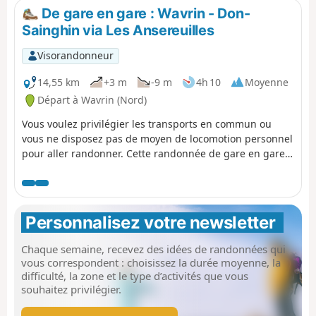
De gare en gare : Wavrin - Don-
Sainghin via Les Ansereuilles
Visorandonneur
14,55 km
+3 m
-9 m
4h 10
Moyenne
Départ à Wavrin (Nord)
Vous voulez privilégier les transports en commun ou
vous ne disposez pas de moyen de locomotion personnel
pour aller randonner. Cette randonnée de gare en gare
vous permettra alors de profiter de certains des plus
beaux espaces naturels du Parc de la Deûle. En partant
de la gare de Wavrin, vous pourrez ainsi parcourir le site
des Ansereuilles, longer le canal de la Deûle de près ou
Personnalisez votre newsletter 
de loin, et terminer par la visite du Parc de La Louvière
avant de rejoindre la gare de Don-Sainghin.
Chaque semaine, recevez des idées de randonnées qui
vous correspondent : choisissez la durée moyenne, la
difficulté, la zone et le type d’activités que vous
souhaitez privilégier.