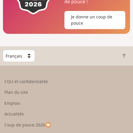
de pouce !
Je donne un coup de
pouce
C
R
h
e
o
t
i
o
s
CGU et confidentialité
u
i
r
s
Plan du site
e
s
n
e
Emplois
h
z
Actualités
a
u
u
n
Coup de pouce 2026
t
p