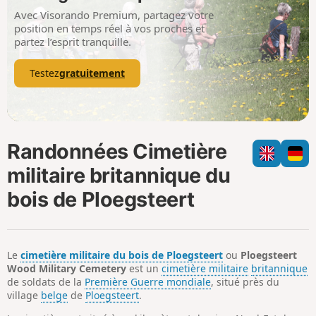
i
m
Avec Visorando Premium, partagez votre
p
position en temps réel à vos proches et
partez l’esprit tranquille.
Testez
gratuitement
Randonnées Cimetière
militaire britannique du
bois de Ploegsteert
Le
cimetière militaire du bois de Ploegsteert
ou
Ploegsteert
Wood Military Cemetery
est un
cimetière militaire
britannique
de soldats de la
Première Guerre mondiale
, situé près du
village
belge
de
Ploegsteert
.