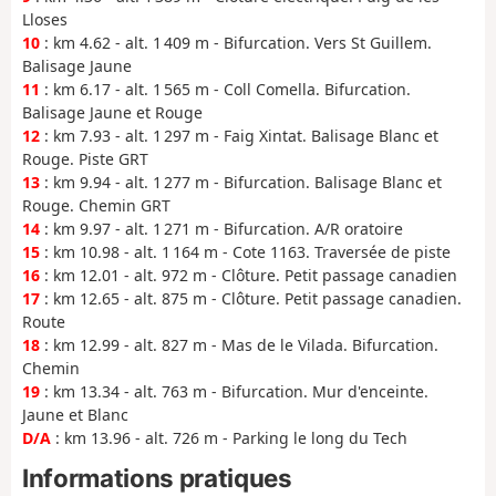
Lloses
10
: km 4.62 - alt. 1 409 m - Bifurcation. Vers St Guillem.
Balisage Jaune
11
: km 6.17 - alt. 1 565 m - Coll Comella. Bifurcation.
Balisage Jaune et Rouge
12
: km 7.93 - alt. 1 297 m - Faig Xintat. Balisage Blanc et
Rouge. Piste GRT
13
: km 9.94 - alt. 1 277 m - Bifurcation. Balisage Blanc et
Rouge. Chemin GRT
14
: km 9.97 - alt. 1 271 m - Bifurcation. A/R oratoire
15
: km 10.98 - alt. 1 164 m - Cote 1163. Traversée de piste
16
: km 12.01 - alt. 972 m - Clôture. Petit passage canadien
17
: km 12.65 - alt. 875 m - Clôture. Petit passage canadien.
Route
18
: km 12.99 - alt. 827 m - Mas de le Vilada. Bifurcation.
Chemin
19
: km 13.34 - alt. 763 m - Bifurcation. Mur d'enceinte.
Jaune et Blanc
D/A
: km 13.96 - alt. 726 m - Parking le long du Tech
Informations pratiques