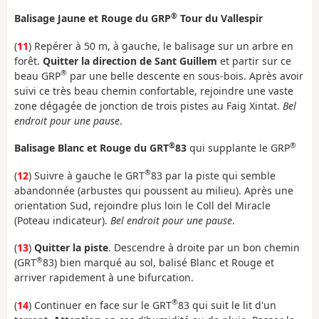
®
Balisage Jaune et Rouge du GRP
Tour du Vallespir
(
11
) Repérer à 50 m, à gauche, le balisage sur un arbre en
forêt.
Quitter la direction de Sant Guillem
et partir sur ce
®
beau GRP
par une belle descente en sous-bois. Après avoir
suivi ce très beau chemin confortable, rejoindre une vaste
zone dégagée de jonction de trois pistes au Faig Xintat.
Bel
endroit pour une pause
.
®
®
Balisage Blanc et Rouge du GRT
83
qui supplante le GRP
®
(
12
) Suivre à gauche le GRT
83 par la piste qui semble
abandonnée (arbustes qui poussent au milieu). Après une
orientation Sud, rejoindre plus loin le Coll del Miracle
(Poteau indicateur).
Bel endroit pour une pause
.
(
13
)
Quitter la piste
. Descendre à droite par un bon chemin
®
(GRT
83) bien marqué au sol, balisé Blanc et Rouge et
arriver rapidement à une bifurcation.
®
(
14
) Continuer en face sur le GRT
83 qui suit le lit d'un