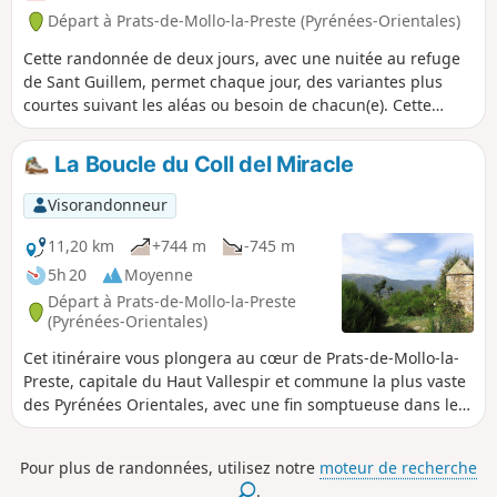
Départ à Prats-de-Mollo-la-Preste (Pyrénées-Orientales)
Cette randonnée de deux jours, avec une nuitée au refuge
de Sant Guillem, permet chaque jour, des variantes plus
courtes suivant les aléas ou besoin de chacun(e). Cette
randonnée est entièrement balisée : malheureusement les
chemins ne sont pas entretenus et le balisage serait à
La Boucle du Coll del Miracle
rafraichir à bien des endroits (constat début juillet 2025). Le
premier jour une montée au Puig dels Sarraïns (cote 1830).
Visorandonneur
Le second jour un passage en balcon par le Chemin d'els
Troncassers.
11,20 km
+744 m
-745 m
5h 20
Moyenne
Départ à Prats-de-Mollo-la-Preste
(Pyrénées-Orientales)
Cet itinéraire vous plongera au cœur de Prats-de-Mollo-la-
Preste, capitale du Haut Vallespir et commune la plus vaste
des Pyrénées Orientales, avec une fin somptueuse dans le
souterrain du Fort Lagarde, fortification Vauban classée aux
Monuments Historiques.
Pour plus de randonnées, utilisez notre
moteur de recherche
.