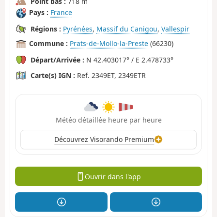
Point bas :
718 m
Pays :
France
Régions :
Pyrénées
,
Massif du Canigou
,
Vallespir
Commune :
Prats-de-Mollo-la-Preste
(66230)
Départ/Arrivée :
N 42.403017° / E 2.478733°
Carte(s) IGN :
Ref. 2349ET, 2349ETR
Météo détaillée heure par heure
Découvrez Visorando Premium
Ouvrir dans l'app