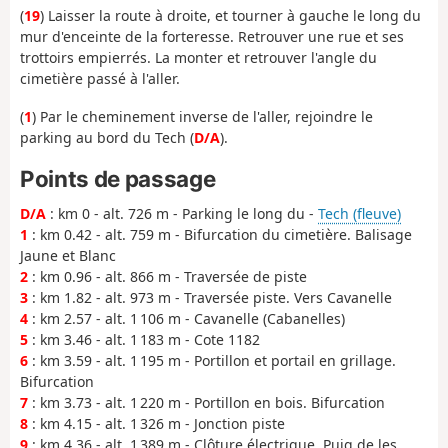
(
19
) Laisser la route à droite, et tourner à gauche le long du
mur d'enceinte de la forteresse. Retrouver une rue et ses
trottoirs empierrés. La monter et retrouver l'angle du
cimetière passé à l'aller.
(
1
) Par le cheminement inverse de l'aller, rejoindre le
parking au bord du Tech (
D/A
).
Points de passage
D/A
: km 0 - alt. 726 m - Parking le long du -
Tech (fleuve)
1
: km 0.42 - alt. 759 m - Bifurcation du cimetière. Balisage
Jaune et Blanc
2
: km 0.96 - alt. 866 m - Traversée de piste
3
: km 1.82 - alt. 973 m - Traversée piste. Vers Cavanelle
4
: km 2.57 - alt. 1 106 m - Cavanelle (Cabanelles)
5
: km 3.46 - alt. 1 183 m - Cote 1182
6
: km 3.59 - alt. 1 195 m - Portillon et portail en grillage.
Bifurcation
7
: km 3.73 - alt. 1 220 m - Portillon en bois. Bifurcation
8
: km 4.15 - alt. 1 326 m - Jonction piste
9
: km 4.36 - alt. 1 389 m - Clôture électrique. Puig de les