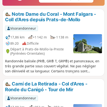
Notre Dame du Coral - Mont Falgars -
Coll d’Ares depuis Prats-de-Mollo
Visorandonneur
17,86 km
+1 142 m
-1 138 m
8h 20
Difficile
Départ à Prats-de-Mollo-la-Preste
(Pyrénées-Orientales)
Randonnée balisée (PR®, GR® T, GRP®) et panonceaux, en
très grande partie sous couvert végétal. Ne pas négliger
son dénivelé et sa longueur. Certains tronçons sont
encombrés par des arbres tombés au sol. Il faudra partir tôt
le matin de Prats. Le Coll d’Ares est très prisé durant l’été. Il
Camí de La Retirada - Col d'Ares -
y aura du monde et du bruit... À Noter : la D115 est
Ronde du Canigó - Tour de Mir
traversée à de nombreuses reprises. Soyez prudent. La
carte et la traces gpx peuvent s’avérer utiles lors des
Visorandonneur
nombreux changements de direction. Accessible en bus 2 €
depuis Perpignan *. Variantes possibles afin d’adapter la