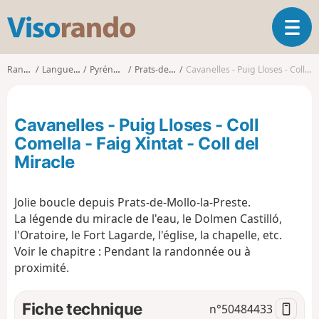
V
O
i
u
s
v
o
Randonnées
Languedoc-Roussillon
Pyrénées-Orientales
Prats-de-Mollo-la-Preste
Cavanelles - Puig Lloses - Coll Comella - Faig Xintat - Coll del Miracle
r
r
i
a
r
n
Cavanelles - Puig Lloses - Coll
l
d
a
Comella - Faig Xintat - Coll del
o
n
Miracle
a
v
i
Jolie boucle depuis Prats-de-Mollo-la-Preste.
g
La légende du miracle de l'eau, le Dolmen Castilló,
a
l'Oratoire, le Fort Lagarde, l'église, la chapelle, etc.
t
Voir le chapitre : Pendant la randonnée ou à
i
proximité.
o
n
Fiche technique
n°
50484433