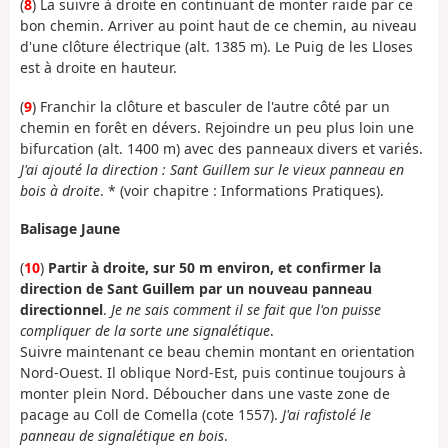
(
8
) La suivre à droite en continuant de monter raide par ce
bon chemin. Arriver au point haut de ce chemin, au niveau
d'une clôture électrique (alt. 1385 m). Le Puig de les Lloses
est à droite en hauteur.
(
9
) Franchir la clôture et basculer de l'autre côté par un
chemin en forêt en dévers. Rejoindre un peu plus loin une
bifurcation (alt. 1400 m) avec des panneaux divers et variés.
J'ai ajouté la direction : Sant Guillem sur le vieux panneau en
bois à droite
. * (voir chapitre : Informations Pratiques).
Balisage Jaune
(
10
)
Partir à droite, sur 50 m environ, et confirmer la
direction de Sant Guillem par un nouveau panneau
directionnel
.
Je ne sais comment il se fait que l'on puisse
compliquer de la sorte une signalétique
.
Suivre maintenant ce beau chemin montant en orientation
Nord-Ouest. Il oblique Nord-Est, puis continue toujours à
monter plein Nord. Déboucher dans une vaste zone de
pacage au Coll de Comella (cote 1557).
J'ai rafistolé le
panneau de signalétique en bois
.