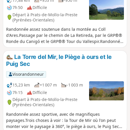
17,88 km
+953 m
-950 m
difficulté et la durée de la randonnée. Voir informations
7h 50
Difficile
pratiques. Circuit intéressant avec un faible enneigement
Départ à Prats-de-Mollo-la-Preste
en suivant la variante 2.
(Pyrénées-Orientales)
Randonnée assez soutenue dans la montée au Coll
d'Ares.Passage par le chemin de La Retireda, par le GRP®®
Ronde du Canigó et le GRP®® Tour du Vallespir.Randonnée
classée difficile de part sa longueur, son dénivelé, et le
besoin de savoir s'orienter.Randonnée balisée dans son
La Torre del Mir, le Piège à ours et le
intégralité sans aucun passage délicat. Voir infos pratiques
Puig Sec
(¹).Accessible en transport en commun, voir infos pratiques
(²).
Visorandonneur
15,23 km
+1 007 m
-1 003 m
7h 15
Difficile
Départ à Prats-de-Mollo-la-Preste
(Pyrénées-Orientales)
Randonnée assez sportive, avec de magnifiques
paysages.Trois choses à voir : la Tour de Mir où l'on peut
monter voir le paysage à 360°, le piège à ours, le Puig Sec