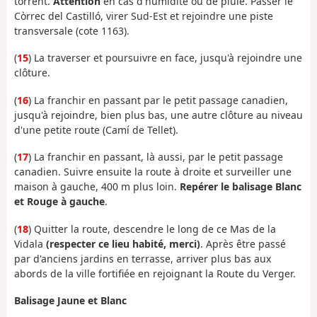
torrent.
Attention
en cas d'humidité ou de pluie. Passer le
Còrrec del Castilló, virer Sud-Est et rejoindre une piste
transversale (cote 1163).
(
15
) La traverser et poursuivre en face, jusqu'à rejoindre une
clôture.
(
16
) La franchir en passant par le petit passage canadien,
jusqu'à rejoindre, bien plus bas, une autre clôture au niveau
d'une petite route (Camí de Tellet).
(
17
) La franchir en passant, là aussi, par le petit passage
canadien. Suivre ensuite la route à droite et surveiller une
maison à gauche, 400 m plus loin.
Repérer le balisage Blanc
et Rouge à gauche
.
(
18
) Quitter la route, descendre le long de ce Mas de la
Vidala
(respecter ce lieu habité, merci)
. Après être passé
par d'anciens jardins en terrasse, arriver plus bas aux
abords de la ville fortifiée en rejoignant la Route du Verger.
Balisage Jaune et Blanc