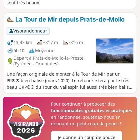
sont très beaux.
La Tour de Mir depuis Prats-de-Mollo
Visorandonneur
13,33 km
+817 m
-816 m
6h 10
Moyenne
Départ à Prats-de-Mollo-la-Preste
(Pyrénées-Orientales)
Une façon originale de monter à la Tour de Mir par un
PR®® bien balisé (mars 2020). Le retour se fera par le très
beau GRP®® du Tour du Vallespir, lui aussi très bien balisé
(mars 2020).La Tour de Mir à laquelle on peut accéder
permet d’avoir un panorama à 360°. Un bon balisage et de
Pour continuer à proposer des
bons chemins permettent une progression sans encombre.
fonctionnalités gratuites et pratiques
en randonnée, soutenez-nous en
donnant un petit coup de pouce !
Je donne un coup de pouce