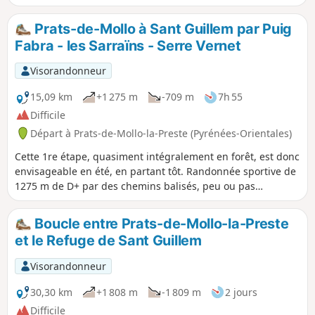
d'où l'on peut observer une grande partie des Pyrénées
Orientales.La montée à la tour ne pose pas de problème
Prats-de-Mollo à Sant Guillem par Puig
particulier.Le retour demande plus d'attention concernant
Fabra - les Sarraïns - Serre Vernet
l'orientation et le balisage épars de différentes
couleurs.Accessible en transport en commun, voir infos
Visorandonneur
pratiques.
15,09 km
+1 275 m
-709 m
7h 55
Difficile
Départ à Prats-de-Mollo-la-Preste (Pyrénées-Orientales)
Cette 1re étape, quasiment intégralement en forêt, est donc
envisageable en été, en partant tôt. Randonnée sportive de
1275 m de D+ par des chemins balisés, peu ou pas
empruntés, nécessitant un sens de l'orientation et la trace
gpx.De beaux endroits pour se poser et profiter des
Boucle entre Prats-de-Mollo-la-Preste
paysages. Le point haut (cote 1830) au Puig dels Sarraïns
et le Refuge de Sant Guillem
est un lieu parfait pour la pause repas par exemple.
Visorandonneur
30,30 km
+1 808 m
-1 809 m
2 jours
Difficile