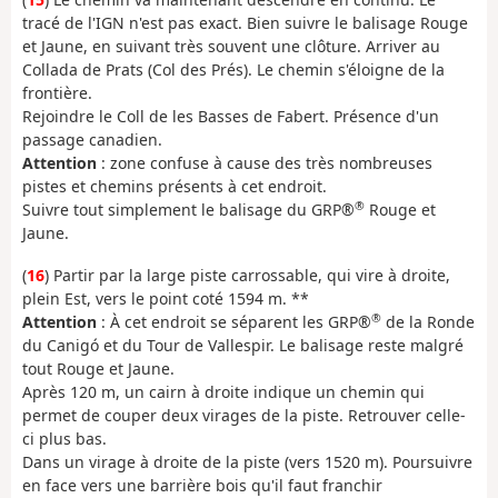
tracé de l'IGN n'est pas exact. Bien suivre le balisage Rouge
et Jaune, en suivant très souvent une clôture. Arriver au
Collada de Prats (Col des Prés). Le chemin s'éloigne de la
frontière.
Rejoindre le Coll de les Basses de Fabert. Présence d'un
passage canadien.
Attention
: zone confuse à cause des très nombreuses
pistes et chemins présents à cet endroit.
®
Suivre tout simplement le balisage du GRP®
Rouge et
Jaune.
(
16
) Partir par la large piste carrossable, qui vire à droite,
plein Est, vers le point coté 1594 m. **
®
Attention
: À cet endroit se séparent les GRP®
de la Ronde
du Canigó et du Tour de Vallespir. Le balisage reste malgré
tout Rouge et Jaune.
Après 120 m, un cairn à droite indique un chemin qui
permet de couper deux virages de la piste. Retrouver celle-
ci plus bas.
Dans un virage à droite de la piste (vers 1520 m). Poursuivre
en face vers une barrière bois qu'il faut franchir