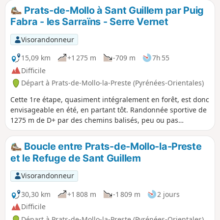
le matin de Prats. Le Coll d’Ares est très prisé durant l’été. Il
Prats-de-Mollo à Sant Guillem par Puig
y aura du monde et du bruit... À Noter : la D115 est
Fabra - les Sarraïns - Serre Vernet
traversée à de nombreuses reprises. Soyez prudent. La
carte et la traces gpx peuvent s’avérer utiles lors des
Visorandonneur
nombreux changements de direction. Accessible en bus 2 €
depuis Perpignan *. Variantes possibles afin d’adapter la
15,09 km
+1 275 m
-709 m
7h 55
difficulté et la durée de la randonnée. Voir informations
Difficile
pratiques. Circuit intéressant avec un faible enneigement
Départ à Prats-de-Mollo-la-Preste (Pyrénées-Orientales)
en suivant la variante 2.
Cette 1re étape, quasiment intégralement en forêt, est donc
envisageable en été, en partant tôt. Randonnée sportive de
1275 m de D+ par des chemins balisés, peu ou pas
empruntés, nécessitant un sens de l'orientation et la trace
gpx.De beaux endroits pour se poser et profiter des
Boucle entre Prats-de-Mollo-la-Preste
paysages. Le point haut (cote 1830) au Puig dels Sarraïns
et le Refuge de Sant Guillem
est un lieu parfait pour la pause repas par exemple.
Visorandonneur
30,30 km
+1 808 m
-1 809 m
2 jours
Difficile
Départ à Prats-de-Mollo-la-Preste (Pyrénées-Orientales)