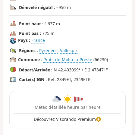
Dénivelé négatif :
- 950 m
Point haut :
1 637 m
Point bas :
725 m
Pays :
France
Régions :
Pyrénées
,
Vallespir
Commune :
Prats-de-Mollo-la-Preste
(66230)
Départ/Arrivée :
N 42.403099° / E 2.478471°
Carte(s) IGN :
Ref. 2349ET, 2349ETR
Météo détaillée heure par heure
Découvrez Visorando Premium