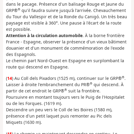
dans le pacage. Présence d'un balisage Rouge et Jaune du
®
GRP®
qu'il faudra suivre jusqu'à l'arrivée. Chevauchement
du Tour du Vallespir et de la Ronde du Canigó. Un très beau
paysage est visible à 360°. Une pause à l'écart de la route
est possible.
Attention à la circulation automobile
. À la borne frontière
France - Espagne, observer la présence d'un vieux bâtiment
douanier et d'un monument de commémoration de l'exode
des Espagnols.
Le chemin part Nord-Ouest en Espagne en surplombant la
route qui descend en Espagne.
®
(
14
) Au Coll dels Pixadors (1525 m), continuer sur le GRP®
.
®
Laisser à droite l'embranchement du PR®
qui descend. À
®
partir de cet endroit le GRP®
suit la frontière.
Poursuivre en montant toujours vers le Puig de l'Hospitalet
ou de les Forques. (1619 m).
Descendre un peu vers le Coll de les Boires (1580 m),
présence d'un petit laquet puis remonter au Pic dels
Miquets (1630 m).
(
15
) Le chemin va maintenant descendre en continu. Le