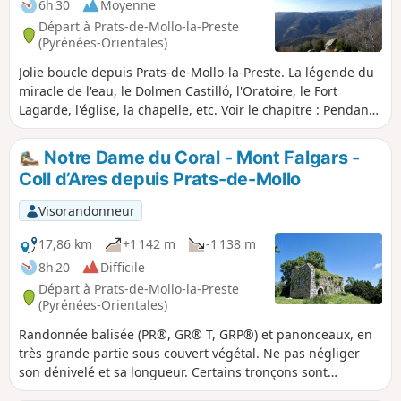
6h 30
Moyenne
Départ à Prats-de-Mollo-la-Preste
(Pyrénées-Orientales)
Jolie boucle depuis Prats-de-Mollo-la-Preste. La légende du
miracle de l'eau, le Dolmen Castilló, l'Oratoire, le Fort
Lagarde, l'église, la chapelle, etc. Voir le chapitre : Pendant
la randonnée ou à proximité.
Notre Dame du Coral - Mont Falgars -
Coll d’Ares depuis Prats-de-Mollo
Visorandonneur
17,86 km
+1 142 m
-1 138 m
8h 20
Difficile
Départ à Prats-de-Mollo-la-Preste
(Pyrénées-Orientales)
Randonnée balisée (PR®, GR® T, GRP®) et panonceaux, en
très grande partie sous couvert végétal. Ne pas négliger
son dénivelé et sa longueur. Certains tronçons sont
encombrés par des arbres tombés au sol. Il faudra partir tôt