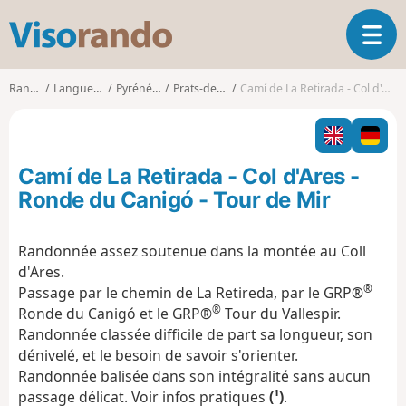
V
O
i
u
s
v
o
Randonnées
Languedoc-Roussillon
Pyrénées-Orientales
Prats-de-Mollo-la-Preste
Camí de La Retirada - Col d'Ares - Ronde du Canigó - Tour de Mir
r
r
i
a
r
n
l
d
Camí de La Retirada - Col d'Ares -
a
o
n
Ronde du Canigó - Tour de Mir
a
v
Randonnée assez soutenue dans la montée au Coll
i
d'Ares.
g
®
a
Passage par le chemin de La Retireda, par le GRP®
t
®
Ronde du Canigó et le GRP®
Tour du Vallespir.
i
Randonnée classée difficile de part sa longueur, son
o
dénivelé, et le besoin de savoir s'orienter.
n
Randonnée balisée dans son intégralité sans aucun
passage délicat. Voir infos pratiques
(¹)
.