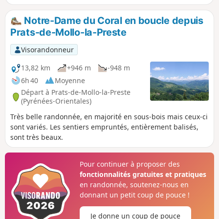
d'où l'on peut observer une grande partie des Pyrénées
Orientales.La montée à la tour ne pose pas de problème
Notre-Dame du Coral en boucle depuis
particulier.Le retour demande plus d'attention concernant
Prats-de-Mollo-la-Preste
l'orientation et le balisage épars de différentes
couleurs.Accessible en transport en commun, voir infos
Visorandonneur
pratiques.
13,82 km
+946 m
-948 m
6h 40
Moyenne
Départ à Prats-de-Mollo-la-Preste
(Pyrénées-Orientales)
Très belle randonnée, en majorité en sous-bois mais ceux-ci
sont variés. Les sentiers empruntés, entièrement balisés,
sont très beaux.
Pour continuer à proposer des
fonctionnalités gratuites et pratiques
en randonnée, soutenez-nous en
donnant un petit coup de pouce !
Je donne un coup de pouce