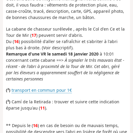
doit, il vous faudra : vêtements de protection pluie, eau,
casse-croûte, tracé, description, carte, GPS, appareil photo,
de bonnes chaussures de marche, un bâton.
La cabane de chasseur surélevée , après le Col d'en Ce et la
Tour de Mir (
17
) peuvent servir d'abris.
Du (
16
) possibilité d'aller se rafraîchir et s'abriter à l'abri
plus bas à droite. (Voir descriptif).
Remarque d’une VR le samedi 18 janvier 2020
à 10:01
concernant cette cabane ==>
À signaler le très mauvais état -
récent - de l'abri à proximité de la Tour de Mir. Cet abri, géré
par les éleveurs a apparemment souffert de la négligence de
certaines personnes
(²)
transport en commun pour 1€
(³)
Camí de la Retirada : trouver et suivre cette indication
éparse jusqu'au (
11
).
** Depuis le (
16
) en cas de besoin ou de mauvais temps,
possibilité de descendre vers l'abri en lisière de forêt où une