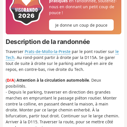
pratiques
en randonnée, soutenez-
nous en donnant un petit coup de
pouce !
Je donne un coup de pouce
Description de la randonnée
Traverser
Prats-de-Mollo-la-Preste
par le pont routier sur
le
Tech
. Au rond-point partir à droite par la D115A. Se garer
tout de suite à droite sur le parking aménagé en aire de
repos, en contre-bas, rive droite du Tech.
(
D/A
)
Attention à la circulation automobile
. Deux
posibilités.
- Depuis le parking, traverser en direction des grandes
marches en empruntant le passage piéton routier. Monter
contre la colline, en passant devant la maison, à main
droite. Monter par ce large chemin enherbé. À la
bifurcation, partir tout droit. Continuer sur le large chemin.
Arriver à la D115. Traverser la route, pour se mettre côté