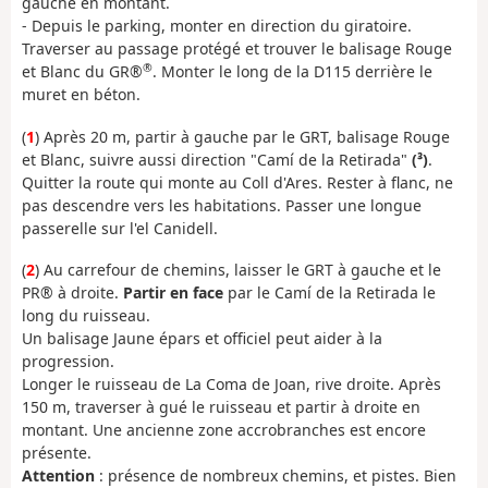
gauche en montant.
- Depuis le parking, monter en direction du giratoire.
Traverser au passage protégé et trouver le balisage Rouge
®
et Blanc du GR®
. Monter le long de la D115 derrière le
muret en béton.
(
1
) Après 20 m, partir à gauche par le GRT, balisage Rouge
et Blanc, suivre aussi direction "Camí de la Retirada"
(³)
.
Quitter la route qui monte au Coll d'Ares. Rester à flanc, ne
pas descendre vers les habitations. Passer une longue
passerelle sur l'el Canidell.
(
2
) Au carrefour de chemins, laisser le GRT à gauche et le
PR® à droite.
Partir en face
par le Camí de la Retirada le
long du ruisseau.
Un balisage Jaune épars et officiel peut aider à la
progression.
Longer le ruisseau de La Coma de Joan, rive droite. Après
150 m, traverser à gué le ruisseau et partir à droite en
montant. Une ancienne zone accrobranches est encore
présente.
Attention
: présence de nombreux chemins, et pistes. Bien