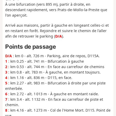
À une bifurcation (vers 895 m), partir à droite, en
descendant rapidement, vers Prats-de-Mollo-la-Preste que
l'on aperçoit.
Arrivé aux maisons, partir à gauche en longeant celles-ci et
en restant en forêt. Rejoindre et suivre le chemin de l'aller
afin de retrouver le parking (
D/A
).
Points de passage
D/A
: km 0 - alt. 726 m - Parking, aire de repos, D115A.
1
: km 0.25 - alt. 741 m - Bifurcation à gauche
2
: km 0.53 - alt. 744 m - En face au carrefour de chemins
3
: km 0.8 - alt. 783 m - À gauche, en montant toujours.
4
: km 1.16 - alt. 836 m - D115, en face.
5
: km 2.27 - alt. 983 m - Bifurcation à droite par une piste
enherbée.
6
: km 2.72 - alt. 1 013 m - À gauche en montant raide.
7
: km 3.4 - alt. 1 132 m - En face au carrefour de piste et
chemin.
8
: km 4.16 - alt. 1 273 m - Col de l'Home Mort. D115. Point de
vue