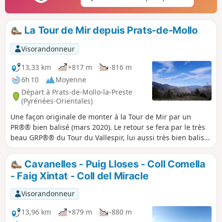
La Tour de Mir depuis Prats-de-Mollo
Visorandonneur
13,33 km
+817 m
-816 m
6h 10
Moyenne
Départ à Prats-de-Mollo-la-Preste
(Pyrénées-Orientales)
Une façon originale de monter à la Tour de Mir par un
PR®® bien balisé (mars 2020). Le retour se fera par le très
beau GRP®® du Tour du Vallespir, lui aussi très bien balisé
(mars 2020).La Tour de Mir à laquelle on peut accéder
permet d’avoir un panorama à 360°. Un bon balisage et de
Cavanelles - Puig Lloses - Coll Comella
bons chemins permettent une progression sans encombre.
- Faig Xintat - Coll del Miracle
Visorandonneur
13,96 km
+879 m
-880 m