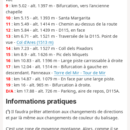
9
: km 5.02 - alt. 1 397 m - Bifurcation, vers l'ancienne
chapelle
10
: km 5.15 - alt. 1 393 m - Santa Margarita
11
: km 5.49 - alt. 1 414 m - Chemin au-dessus de la route
12
: km 5.84 - alt. 1 439 m - D115, en face
13
: km 6.71 - alt. 1 521 m - Traversée de la D115. Point de
vue -
Col d'Ares (1513 m)
14
: km 7.23 - alt. 1 527 m - Coll dels Pixadors
15
: km 8.9 - alt. 1 626 m - Pic dels Miquets
16
: km 10.83 - alt. 1 596 m - Large piste carrossable à droite
17
: km 12.04 - alt. 1 514 m - Bifurcation à gauche en
descendant. Panneaux -
Torre del Mir - Tour de Mir
18
: km 14.87 - alt. 1 079 m - En face par une large piste.
19
: km 16 - alt. 965 m - Bifurcation à droite.
D/A
: km 17.88 - alt. 726 m - Parking, aire de repos, D115A.
Informations pratiques
(¹)
Il faudra prêter attention aux changements de directions
et par là même aux changements de couleur du balisage.
C'est une zone de moyenne montagne. Alors, comme il se