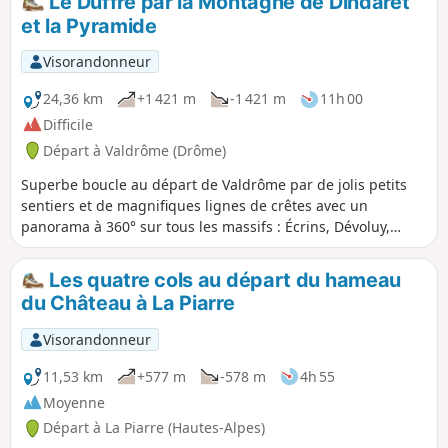
Le Duffre par la Montagne de Dindaret
et la Pyramide
Visorandonneur
24,36 km
+1 421 m
-1 421 m
11h 00
Difficile
Départ à Valdrôme (Drôme)
Superbe boucle au départ de Valdrôme par de jolis petits
sentiers et de magnifiques lignes de crêtes avec un
panorama à 360° sur tous les massifs : Écrins, Dévoluy,
Vercors, Mont Ventoux.
Les quatre cols au départ du hameau
du Château à La Piarre
Visorandonneur
11,53 km
+577 m
-578 m
4h 55
Moyenne
Départ à La Piarre (Hautes-Alpes)