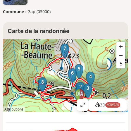
Commune :
Gap (05000)
Carte de la randonnée
7
5
6
4
8
2
3
1
3D
NOUVEAU
A
Attributions
ff
i
c