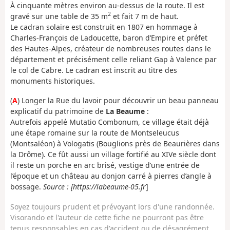
À cinquante mètres environ au-dessus de la route. Il est
2
gravé sur une table de 35 m
et fait 7 m de haut.
Le cadran solaire est construit en 1807 en hommage à
Charles-François de Ladoucette, baron d’Empire et préfet
des Hautes-Alpes, créateur de nombreuses routes dans le
département et précisément celle reliant Gap à Valence par
le col de Cabre. Le cadran est inscrit au titre des
monuments historiques.
(
A
) Longer la Rue du lavoir pour découvrir un beau panneau
explicatif du patrimoine de
La Beaume
:
Autrefois appelé Mutatio Combonum, ce village était déjà
une étape romaine sur la route de Montseleucus
(Montsaléon) à Vologatis (Bouglions près de Beaurières dans
la Drôme). Ce fût aussi un village fortifié au XIVe siècle dont
il reste un porche en arc brisé, vestige d’une entrée de
l’époque et un château au donjon carré à pierres d’angle à
bossage.
Source : [https://labeaume-05.fr
]
Soyez toujours prudent et prévoyant lors d'une randonnée.
Visorando et l'auteur de cette fiche ne pourront pas être
tenus responsables en cas d'accident ou de désagrément