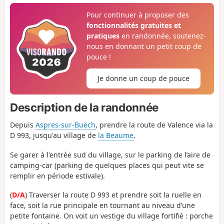
Pour continuer à proposer des
fonctionnalités gratuites et
pratiques
en randonnée, soutenez-
nous en donnant un petit coup de
pouce !
Je donne un coup de pouce
Description de la randonnée
Depuis
Aspres-sur-Buëch
, prendre la route de Valence via la
D 993, jusqu'au village de
la Beaume
.
Se garer à l'entrée sud du village, sur le parking de l’aire de
camping-car (parking de quelques places qui peut vite se
remplir en période estivale).
(
D/A
) Traverser la route D 993 et prendre soit la ruelle en
face, soit la rue principale en tournant au niveau d’une
petite fontaine. On voit un vestige du village fortifié : porche