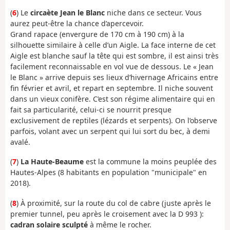
(
6
) Le
circaète Jean le Blanc
niche dans ce secteur. Vous
aurez peut-être la chance d’apercevoir.
Grand rapace (envergure de 170 cm à 190 cm) à la
silhouette similaire à celle d’un Aigle. La face interne de cet
Aigle est blanche sauf la tête qui est sombre, il est ainsi très
facilement reconnaissable en vol vue de dessous. Le « Jean
le Blanc » arrive depuis ses lieux d’hivernage Africains entre
fin février et avril, et repart en septembre. Il niche souvent
dans un vieux conifère. C’est son régime alimentaire qui en
fait sa particularité, celui-ci se nourrit presque
exclusivement de reptiles (lézards et serpents). On l’observe
parfois, volant avec un serpent qui lui sort du bec, à demi
avalé.
(
7
)
La Haute-Beaume
est la commune la moins peuplée des
Hautes-Alpes (8 habitants en population "municipale" en
2018).
(
8
) À proximité, sur la route du col de cabre (juste après le
premier tunnel, peu après le croisement avec la D 993 ):
cadran solaire sculpté
à même le rocher.