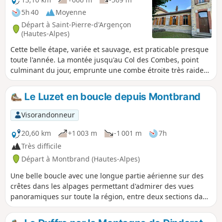
5h 40
Moyenne
Départ à Saint-Pierre-d'Argençon
(Hautes-Alpes)
Cette belle étape, variée et sauvage, est praticable presque
toute l'année. La montée jusqu'au Col des Combes, point
culminant du jour, emprunte une combe étroite très raide
dans une forêt de hêtres et offre quelques belles vues sur
les sommets du Dévoluy. La descente à travers des forêts de
Le Luzet en boucle depuis Montbrand
pins et de feuillus mène aux gorges du Gros Moret qu'on
franchit par la route, juste avant le tranquille village de La
Visorandonneur
Piarre.
20,60 km
+1 003 m
-1 001 m
7h
Très difficile
Départ à Montbrand (Hautes-Alpes)
Une belle boucle avec une longue partie aérienne sur des
crêtes dans les alpages permettant d'admirer des vues
panoramiques sur toute la région, entre deux sections dans
de belles forêts, surtout de hêtres.