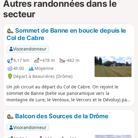
Autres randonnées dans le
secteur
Sommet de Banne en boucle depuis le
Col de Cabre
Visorandonneur
9,17 km
+478 m
-482 m
4h 00
Moyenne
Départ à Beaurières (Drôme)
Un joli circuit au départ du Col de Cabre. On rejoint le
sommet de Banne (belle vue panoramique vers la
montagne de Lure, le Ventoux, le Vercors et le Dévoluy) par
une belle montée en sous-bois sur un sentier bien tracé
mais parfois raide.
Balcon des Sources de la Drôme
Visorandonneur