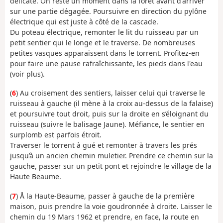
délicate. On reste un moment dans la forêt avant d'arriver
sur une partie dégagée. Poursuivre en direction du pylône
électrique qui est juste à côté de la cascade.
Du poteau électrique, remonter le lit du ruisseau par un
petit sentier qui le longe et le traverse. De nombreuses
petites vasques apparaissent dans le torrent. Profitez-en
pour faire une pause rafraîchissante, les pieds dans l'eau
(voir plus).
(
6
) Au croisement des sentiers, laisser celui qui traverse le
ruisseau à gauche (il mène à la croix au-dessus de la falaise)
et poursuivre tout droit, puis sur la droite en s’éloignant du
ruisseau (suivre le balisage Jaune). Méfiance, le sentier en
surplomb est parfois étroit.
Traverser le torrent à gué et remonter à travers les prés
jusqu’à un ancien chemin muletier. Prendre ce chemin sur la
gauche, passer sur un petit pont et rejoindre le village de la
Haute Beaume.
(
7
) Å la Haute-Beaume, passer à gauche de la première
maison, puis prendre la voie goudronnée à droite. Laisser le
chemin du 19 Mars 1962 et prendre, en face, la route en