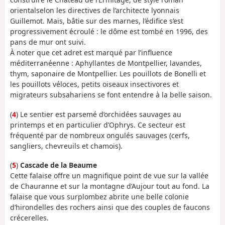
orientalselon les directives de l’architecte lyonnais
Guillemot. Mais, bâtie sur des marnes, l’édifice s’est
progressivement écroulé : le dôme est tombé en 1996, des
pans de mur ont suivi.
À noter que cet adret est marqué par l’influence
méditerranéenne : Aphyllantes de Montpellier, lavandes,
thym, saponaire de Montpellier. Les pouillots de Bonelli et
les pouillots véloces, petits oiseaux insectivores et
migrateurs subsahariens se font entendre à la belle saison.
(
4
) Le sentier est parsemé d’orchidées sauvages au
printemps et en particulier d’Ophrys. Ce secteur est
fréquenté par de nombreux ongulés sauvages (cerfs,
sangliers, chevreuils et chamois).
(
5
)
Cascade de la Beaume
Cette falaise offre un magnifique point de vue sur la vallée
de Chauranne et sur la montagne d’Aujour tout au fond. La
falaise que vous surplombez abrite une belle colonie
d’hirondelles des rochers ainsi que des couples de faucons
crécerelles.