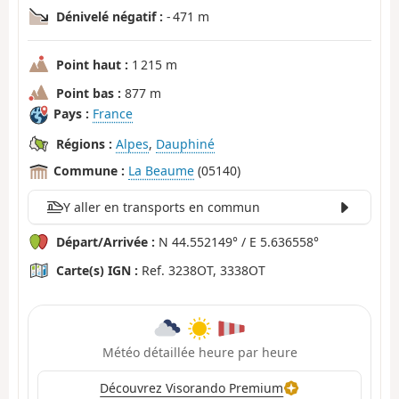
Dénivelé négatif :
- 471 m
Point haut :
1 215 m
Point bas :
877 m
Pays :
France
Régions :
Alpes
,
Dauphiné
Commune :
La Beaume
(05140)
Y aller en transports en commun
Départ/Arrivée :
N 44.552149° / E 5.636558°
Carte(s) IGN :
Ref. 3238OT, 3338OT
Météo détaillée heure par heure
Découvrez Visorando Premium