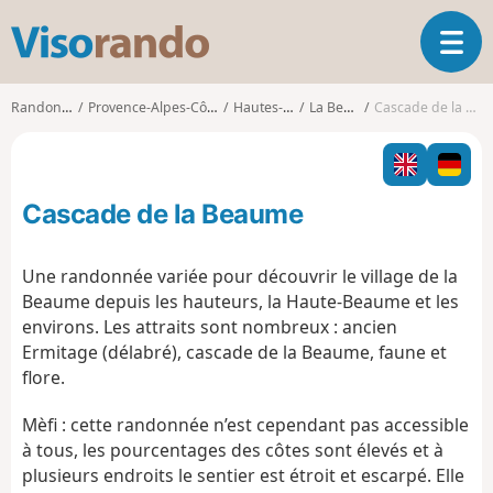
V
O
i
u
s
v
o
Randonnées
Provence-Alpes-Côte d'Azur
Hautes-Alpes
La Beaume
Cascade de la Beaume
r
r
i
a
r
n
l
d
Cascade de la Beaume
a
o
n
a
Une randonnée variée pour découvrir le village de la
v
Beaume depuis les hauteurs, la Haute-Beaume et les
i
environs. Les attraits sont nombreux : ancien
g
Ermitage (délabré), cascade de la Beaume, faune et
a
t
flore.
i
o
Mèfi : cette randonnée n’est cependant pas accessible
n
à tous, les pourcentages des côtes sont élevés et à
plusieurs endroits le sentier est étroit et escarpé. Elle