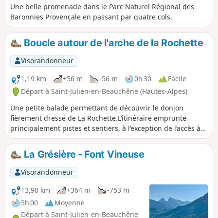
Une belle promenade dans le Parc Naturel Régional des
Baronnies Provençale en passant par quatre cols.
Boucle autour de l'arche de la Rochette
Visorandonneur
1,19 km
+56 m
-56 m
0h 30
Facile
Départ à Saint-Julien-en-Beauchêne (Hautes-Alpes)
Une petite balade permettant de découvrir le donjon
fièrement dressé de La Rochette.L’itinéraire emprunte
principalement pistes et sentiers, à l’exception de l’accès à
la seconde arche, qui se fait par une vire oblique
nécessitant de se faufiler avec souplesse dans une forêt de
La Grésière - Font Vineuse
buis et de remonter une vire rocheuse avec quelques
mouvements proches de l’escalade.
Visorandonneur
13,90 km
+364 m
-753 m
5h 00
Moyenne
Départ à Saint-Julien-en-Beauchêne