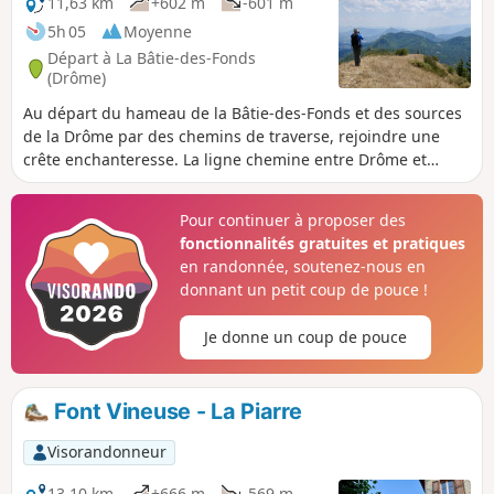
11,63 km
+602 m
-601 m
5h 05
Moyenne
Départ à La Bâtie-des-Fonds
(Drôme)
Au départ du hameau de la Bâtie-des-Fonds et des sources
de la Drôme par des chemins de traverse, rejoindre une
crête enchanteresse. La ligne chemine entre Drôme et
Hautes-Alpes, vous offrant un panorama à 360° avec vues
sur le Duffre, le Dévoluy et, au loin le Vercors, les Écrins et
Pour continuer à proposer des
la montagne de Lure.
fonctionnalités gratuites et pratiques
en randonnée, soutenez-nous en
donnant un petit coup de pouce !
Je donne un coup de pouce
Font Vineuse - La Piarre
Visorandonneur
13,10 km
+666 m
-569 m