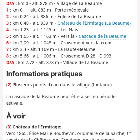
D/A
: km 0 - alt. 878 m - Village de La Beaume
1
: km 0.1 - alt. 883 m - Porte médiévale
2
: km 0.24 - alt. 886 m - Église de La Beaume
3
: km 0.48 - alt. 939 m -
Château de l’Ermitage (La Beaume)
4
: km 1.23 - alt. 1 145 m - Les Naïs
5
: km 1.65 - alt. 1 163 m - Vers la -
Cascade de la Beaume
6
: km 2.09 - alt. 1 048 m - Croisement vers la croix
7
: km 3.4 - alt. 1 169 m - La Haute-Beaume
8
: km 5.66 - alt. 1 006 m - Croisement D 28 - D 993
D/A
: km 7.72 - alt. 878 m - Village de La Beaume
Informations pratiques
(
2
) Plusieurs points d'eau dans le village (fontaine).
La cascade de la Beaume peut être à sec en période
estivale.
À voir
(
3
)
Château de l’Ermitage:
Vers 1865, Élise Marie Bouthevin, originaire de la Sarthe, fit
construire le Château de l’Ermitage, de style roman