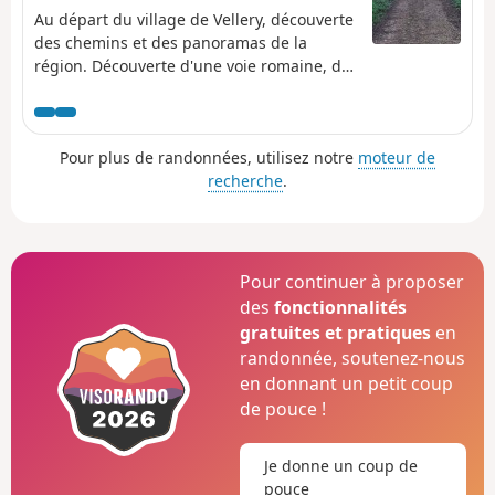
Au départ du village de Vellery, découverte
des chemins et des panoramas de la
région. Découverte d'une voie romaine, de
carrières souterraines. Pique-nique sur les
chaumes de la crête possible.
Pour plus de randonnées, utilisez notre
moteur de
recherche
.
Pour continuer à proposer
des
fonctionnalités
gratuites et pratiques
en
randonnée, soutenez-nous
en donnant un petit coup
de pouce !
Je donne un coup de
pouce