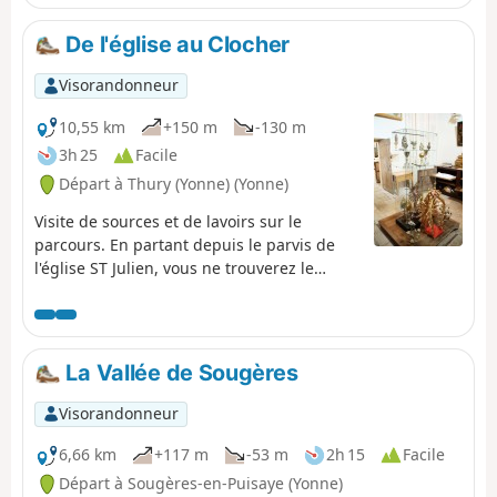
De l'église au Clocher
Visorandonneur
10,55 km
+150 m
-130 m
3h 25
Facile
Départ à Thury (Yonne) (Yonne)
Visite de sources et de lavoirs sur le
parcours. En partant depuis le parvis de
l'église ST Julien, vous ne trouverez le
Clocher qu'à l'arrivée...
La Vallée de Sougères
Visorandonneur
6,66 km
+117 m
-53 m
2h 15
Facile
Départ à Sougères-en-Puisaye (Yonne)