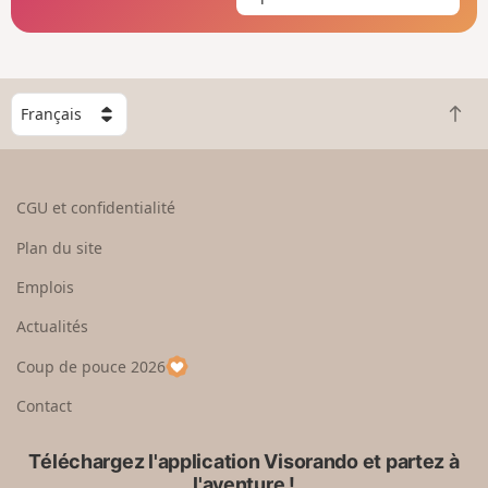
C
R
h
e
o
t
i
o
s
CGU et confidentialité
u
i
r
s
Plan du site
e
s
n
e
Emplois
h
z
Actualités
a
u
u
n
Coup de pouce 2026
t
p
a
Contact
y
s
Téléchargez l'application Visorando et partez à
l'aventure !