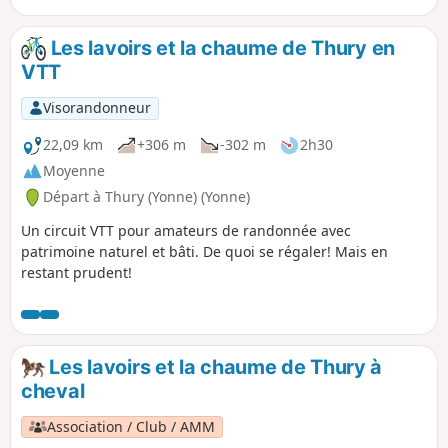
une grande partie du parcours.Attention, ce sens de
parcours est réservé aux randonneurs à pied. Pour les
Les lavoirs et la chaume de Thury en
amateurs de VTT ou VTC ou cheval, ce parcours vous est
VTT
dédié.
Visorandonneur
22,09 km
+306 m
-302 m
2h30
Moyenne
Départ à Thury (Yonne) (Yonne)
Un circuit VTT pour amateurs de randonnée avec
patrimoine naturel et bâti. De quoi se régaler! Mais en
restant prudent!
Les lavoirs et la chaume de Thury à
cheval
Association / Club / AMM