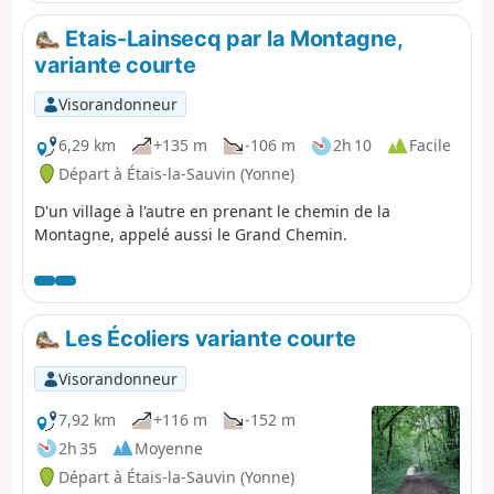
Etais-Lainsecq par la Montagne,
variante courte
Visorandonneur
6,29 km
+135 m
-106 m
2h 10
Facile
Départ à Étais-la-Sauvin (Yonne)
D'un village à l'autre en prenant le chemin de la
Montagne, appelé aussi le Grand Chemin.
Les Écoliers variante courte
Visorandonneur
7,92 km
+116 m
-152 m
2h 35
Moyenne
Départ à Étais-la-Sauvin (Yonne)