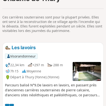
p
Ces carrières souterraines sont pour la plupart privées. Elles
ont servi à la reconstruction de ce village après l'incendie qui
le dévasta. Elles furent exploitées pendant un siècle. Elles sont
visitables lors des journées du patrimoine.
Les lavoirs
Visorandonneur
22,34 km
+297 m
-288 m
7h 15
Moyenne
Départ à Thury (Yonne) (Yonne)
Parcours balisé N°9.De lavoirs en lavoirs, en passant près
d'anciennes carrières souterraines de pierre calcaire,
d'anciens sites néolithiques et paléolithiques, ce parcours
fait le tour de la commune. À chaque carrefour, possibilité
de rejoindre le cœur du village. Beaux points de vue sur