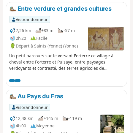
Entre verdure et grandes cultures
Visorandonneur
7,26 km
+83 m
-57 m
2h 20
Facile
Départ à Saints (Yonne) (Yonne)
Un petit parcours sur le versant Forterre ce village à
cheval entre Forterre et Puisaye, entre paysages
verdoyants et contrasté, des terres agricoles de
production céréalières. Ce parcours tranche vraiment et
marque cette différence entre deux régions naturelles.
Au Pays du Fras
Visorandonneur
12,48 km
+145 m
-119 m
4h 00
Moyenne