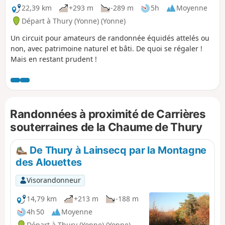
22,39 km
+293 m
-289 m
5h
Moyenne
Départ à Thury (Yonne) (Yonne)
Un circuit pour amateurs de randonnée équidés attelés ou
non, avec patrimoine naturel et bâti. De quoi se régaler !
Mais en restant prudent !
Randonnées à proximité de Carrières
souterraines de la Chaume de Thury
De Thury à Lainsecq par la Montagne
des Alouettes
Visorandonneur
14,79 km
+213 m
-188 m
4h 50
Moyenne
Départ à Thury (Yonne) (Yonne)