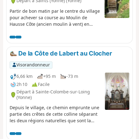
Départ à Saints (Yonne) (Yonne)
Partir de bon matin par le centre du village
pour achever sa course au Moulin de
Hausse Côte (ancien moulin à vent) en
ayant traversé les hameaux sur ce versant
de Forterre. Finir à l'auberge d'un autre
Moulin, à eau cette fois autour d'un repas
découverte et déguster la tarte au Fras !
De la Côte de Labert au Clocher
Visorandonneur
6,66 km
+95 m
-73 m
2h 10
Facile
Départ à Sainte-Colombe-sur-Loing
(Yonne)
Depuis le village, ce chemin emprunte une
partie des crêtes de cette colline séparant
les deux régions naturelles que sont la
Puisaye à l'Ouest et la Forterre à l'Est.