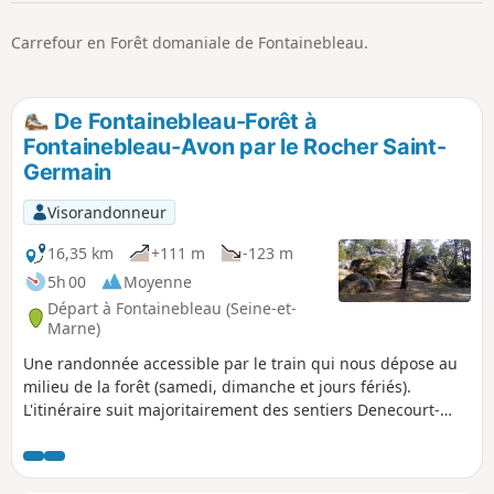
p
Carrefour en Forêt domaniale de Fontainebleau.
De Fontainebleau-Forêt à
Fontainebleau-Avon par le Rocher Saint-
Germain
Visorandonneur
16,35 km
+111 m
-123 m
5h 00
Moyenne
Départ à Fontainebleau (Seine-et-
Marne)
Une randonnée accessible par le train qui nous dépose au
milieu de la forêt (samedi, dimanche et jours fériés).
L'itinéraire suit majoritairement des sentiers Denecourt-
Colinet, surnommés "sentiers bleus" du fait de la couleur
de leur balisage. On sinue en sous-bois, loin des larges
allées forestières et on tournicote au milieu des rochers. Au