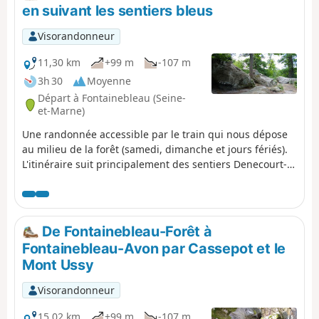
emprunte essentiellement des chemins forestiers. On
en suivant les sentiers bleus
traverse enfin un secteur urbain à Dammarie-les-Lys
pour rejoindre la gare de Melun.
Visorandonneur
11,30 km
+99 m
-107 m
3h 30
Moyenne
Départ à Fontainebleau (Seine-
et-Marne)
Une randonnée accessible par le train qui nous dépose
au milieu de la forêt (samedi, dimanche et jours fériés).
L'itinéraire suit principalement des sentiers Denecourt-
Colinet, surnommés "sentiers bleus" du fait de la couleur
de leur balisage. On sinue en sous-bois, loin des larges
allées forestières, et sur plusieurs tronçons, on
tournicote au milieu des rochers.
De Fontainebleau-Forêt à
Fontainebleau-Avon par Cassepot et le
Mont Ussy
Visorandonneur
15,02 km
+99 m
-107 m