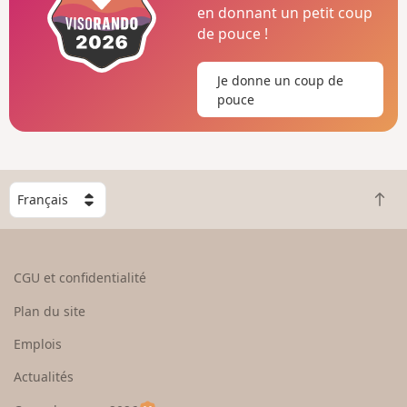
en donnant un petit coup
de pouce !
Je donne un coup de
pouce
C
R
h
e
o
t
i
o
s
CGU et confidentialité
u
i
r
s
Plan du site
e
s
n
e
Emplois
h
z
Actualités
a
u
u
n