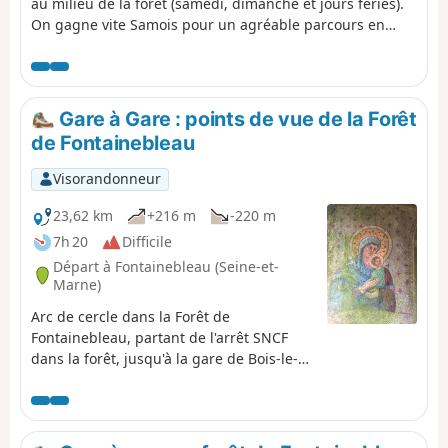
au milieu de la forêt (samedi, dimanche et jours fériés).
On gagne vite Samois pour un agréable parcours en
bord de Seine. On traverse ensuite un secteur peu
fréquenté de la Forêt de Fontainebleau. Le parcours
s'achève par les sentes et jardins de Bois-le-Roi.
Gare à Gare : points de vue de la Forêt
de Fontainebleau
Visorandonneur
23,62 km
+216 m
-220 m
7h 20
Difficile
Départ à Fontainebleau (Seine-et-
Marne)
Arc de cercle dans la Forêt de
Fontainebleau, partant de l'arrêt SNCF
dans la forêt, jusqu'à la gare de Bois-le-
Roi. Points de vue du Rocher Cassepot, du
Rocher Saint-Germain, de la Mare aux
Sangliers suspendue sur un plateau, des
Rochers d'Apremont, du Camp de Chailly.