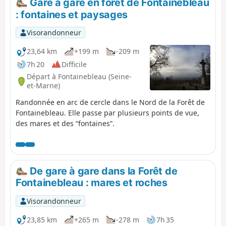
Gare à gare en forêt de Fontainebleau
Beaux arbres, beaux paysages, rochers
: fontaines et paysages
intéressants, abris/bivouacs sous roche,
tunnels naturels, et une belle journée
Visorandonneur
dans la verdure.
23,64 km
+199 m
-209 m
7h 20
Difficile
Départ à Fontainebleau (Seine-
et-Marne)
Randonnée en arc de cercle dans le Nord de la Forêt de
Fontainebleau. Elle passe par plusieurs points de vue,
des mares et des “fontaines”.
De gare à gare dans la Forêt de
Fontainebleau : mares et roches
Visorandonneur
23,85 km
+265 m
-278 m
7h 35