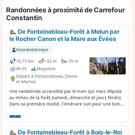
Rocher Cassepot, on trouve deux beaux sites d'où l'on
Randonnées à proximité de Carrefour
bénéficie d'un vaste panorama. La fin de la randonnée fait
passer par plusieurs fontaines.
Constantin
De Fontainebleau-Forêt à Melun par
le Rocher Canon et la Mare aux Évées
Visorandonneur
16,75 km
+33 m
-70 m
4h 55
Moyenne
Départ à Fontainebleau (Seine-
et-Marne)
Une randonnée accessible par le train qui nous dépose
au milieu de la forêt (samedi, dimanche et jours fériés).
Dans sa première moitié, l'itinéraire suit pour une bonne
part des sentiers Denecourt-Colinet, surnommés
"sentiers bleus" du fait de la couleur de leur balisage :
on sinue en sous-bois et on tournicote au milieu des
rochers. Après la charmante Mare aux Évées, on
De Fontainebleau-Forêt à Bois-le-Roi