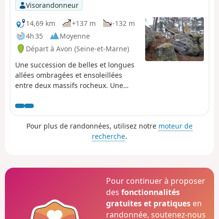
l'ombre ; beaux arbres.
Visorandonneur
14,69 km
+137 m
-132 m
4h 35
Moyenne
Départ à Avon (Seine-et-Marne)
Une succession de belles et longues
allées ombragées et ensoleillées
entre deux massifs rocheux. Une
découverte de la diversité naturelle
du Massif de Fontainebleau avec un
minimum de voies routières à
Pour plus de randonnées, utilisez notre
moteur de
traverser.
recherche
.
Pour continuer à proposer
des
fonctionnalités
gratuites et pratiques
en
randonnée, soutenez-nous