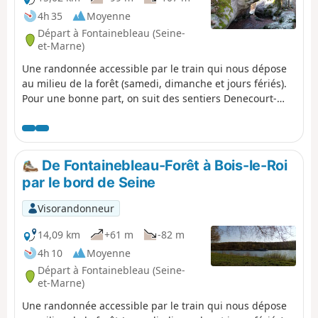
4h 35
Moyenne
Départ à Fontainebleau (Seine-
et-Marne)
Une randonnée accessible par le train qui nous dépose
au milieu de la forêt (samedi, dimanche et jours fériés).
Pour une bonne part, on suit des sentiers Denecourt-
Colinet, surnommés "sentiers bleus" du fait de la couleur
de leur balisage. Au Rocher Cassepot et sur le Mont
Ussy, on tournicote au milieu des rochers.
De Fontainebleau-Forêt à Bois-le-Roi
par le bord de Seine
Visorandonneur
14,09 km
+61 m
-82 m
4h 10
Moyenne
Départ à Fontainebleau (Seine-
et-Marne)
Une randonnée accessible par le train qui nous dépose