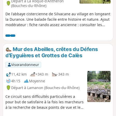
Départ à La Roque-d'Anthéron
(Bouches-du-Rhône)
De l'abbaye cistercienne de Silvacane au village en longeant
la Durance. Une balade facile entre histoire et nature. Ajout
modérateur : fiche rando assez ancienne : consulter les
commentaires en bas de cette fiche
Mur des Abeilles, crêtes du Défens
d'Eyguières et Grottes de Calès
Visorandonneur
11,42 km
+343 m
-343 m
4h 15
Moyenne
Départ à Lamanon (Bouches-du-Rhône)
Ce circuit sans difficultés particulières a
pour but de satisfaire à la fois les marcheurs
à la recherche de beaux points de vue et les
amateurs d'histoire. Une manière agréable