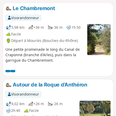
Le Chambremont
Visorandonneur
5,98 km
+36 m
-36 m
1h 50
Facile
Départ à Mouriès (Bouches-du-Rhône)
Une petite promenade le long du Canal de
Craponne (branche d'Arles), puis dans la
garrigue du Chambremont.
Autour de la Roque d'Anthéron
Visorandonneur
9,02 km
+26 m
-26 m
2h 40
Facile