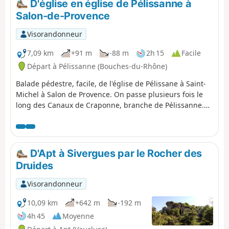
D'église en église de Pélissanne à
Salon-de-Provence
Visorandonneur
7,09 km
+91 m
-88 m
2h 15
Facile
Départ à Pélissanne (Bouches-du-Rhône)
Balade pédestre, facile, de l'église de Pélissane à Saint-
Michel à Salon de Provence. On passe plusieurs fois le
long des Canaux de Craponne, branche de Pélissanne.
En montant la Coste, jolie vue de la Sainte-Victoire au
Pilon du Roi, base aérienne de Salon-de-Provence, avec
passage à coquilles fossilisées. Dans le Valdegon,
découverte des restanques de fin XIXe et début XXe
D'Apt à Sivergues par le Rocher des
siècle, sous l'auberge de Sainte-Croix. Après avoir
Druides
dépassé le Canal de Provence, on termine par un
paysage urbain qui passe devant la mairie de Salon-de-
Visorandonneur
Provence et la statue en hommage à Craponne,
bienfaiteur du pays salonais.
10,09 km
+642 m
-192 m
4h 45
Moyenne