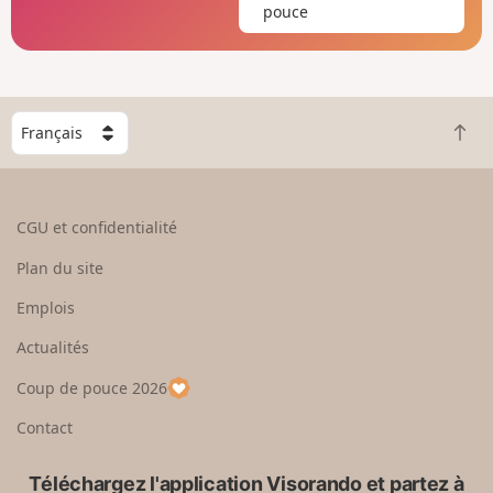
pouce
C
R
h
e
o
t
i
o
s
CGU et confidentialité
u
i
r
s
Plan du site
e
s
n
e
Emplois
h
z
Actualités
a
u
u
n
Coup de pouce 2026
t
p
a
Contact
y
s
Téléchargez l'application Visorando et partez à