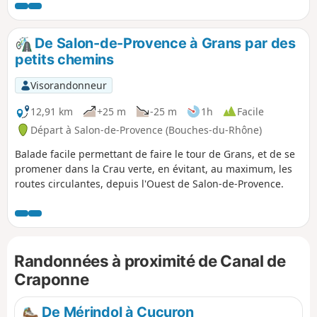
de découvrir un coin de Provence entre
Durance et Alpilles tout en appréciant la
communion avec la nature dont des
De Salon-de-Provence à Grans par des
hommes ont été capables à travers le temps.
petits chemins
Remarques : les sentiers étant très
nombreux dans ce secteur, l'utilisation du
Visorandonneur
GPS est fortement recommandée. Les
sentiers proposés permettant d'éviter en
12,91 km
+25 m
-25 m
1h
Facile
grande partie les pistes forestières sont
Départ à Salon-de-Provence (Bouches-du-Rhône)
visibles sur les cartes OSM et OSM rando. En
Balade facile permettant de faire le tour de Grans, et de se
grande partie ombragé, le circuit est
promener dans la Crau verte, en évitant, au maximum, les
cependant exposé au soleil dans la montée
routes circulantes, depuis l'Ouest de Salon-de-Provence.
du Défens.
Randonnées à proximité de Canal de
Craponne
De Mérindol à Cucuron