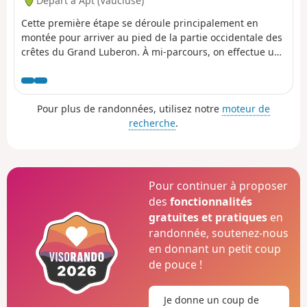
Départ à Apt (Vaucluse)
Cette première étape se déroule principalement en
montée pour arriver au pied de la partie occidentale des
crêtes du Grand Luberon. À mi-parcours, on effectue une
descente pour passer au pied du Rocher des Druides et
au hameau de Roscalière, puis on remonte. Il est
possible d'éviter ce crochet et, donc, de raccourcir
Pour plus de randonnées, utilisez notre
moteur de
l'étape.
recherche
.
Pour continuer à proposer
des
fonctionnalités
gratuites et pratiques
en
randonnée, soutenez-nous
en donnant un petit coup
de pouce !
Je donne un coup de