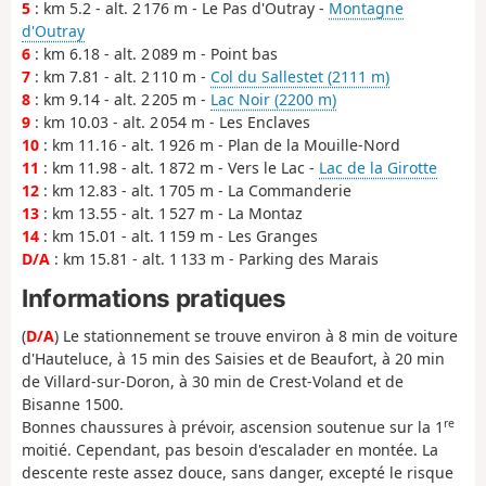
5
: km 5.2 - alt. 2 176 m - Le Pas d'Outray -
Montagne
d'Outray
6
: km 6.18 - alt. 2 089 m - Point bas
7
: km 7.81 - alt. 2 110 m -
Col du Sallestet (2111 m)
8
: km 9.14 - alt. 2 205 m -
Lac Noir (2200 m)
9
: km 10.03 - alt. 2 054 m - Les Enclaves
10
: km 11.16 - alt. 1 926 m - Plan de la Mouille-Nord
11
: km 11.98 - alt. 1 872 m - Vers le Lac -
Lac de la Girotte
12
: km 12.83 - alt. 1 705 m - La Commanderie
13
: km 13.55 - alt. 1 527 m - La Montaz
14
: km 15.01 - alt. 1 159 m - Les Granges
D/A
: km 15.81 - alt. 1 133 m - Parking des Marais
Informations pratiques
(
D/A
) Le stationnement se trouve environ à 8 min de voiture
d'Hauteluce, à 15 min des Saisies et de Beaufort, à 20 min
de Villard-sur-Doron, à 30 min de Crest-Voland et de
Bisanne 1500.
re
Bonnes chaussures à prévoir, ascension soutenue sur la 1
moitié. Cependant, pas besoin d'escalader en montée. La
descente reste assez douce, sans danger, excepté le risque