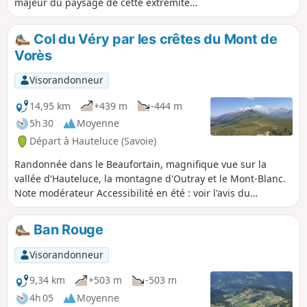
majeur du paysage de cette extrémité
du Beaufortain. Intérêt industriel et
historique (la construction du barrage
Col du Véry par les crêtes du Mont de
est intimement liée aux mouvements de
Vorès
résistance dans le secteur).
Visorandonneur
14,95 km
+439 m
-444 m
5h 30
Moyenne
Départ à Hauteluce (Savoie)
Randonnée dans le Beaufortain, magnifique vue sur la
vallée d'Hauteluce, la montagne d'Outray et le Mont-Blanc.
Note modérateur Accessibilité en été : voir l'avis du
21/07/2022
Ban Rouge
Visorandonneur
9,34 km
+503 m
-503 m
4h 05
Moyenne