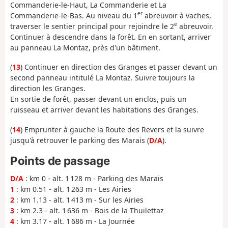
Commanderie-le-Haut, La Commanderie et La
er
Commanderie-le-Bas. Au niveau du 1
abreuvoir à vaches,
e
traverser le sentier principal pour rejoindre le 2
abreuvoir.
Continuer à descendre dans la forêt. En en sortant, arriver
au panneau La Montaz, près d'un bâtiment.
(
13
) Continuer en direction des Granges et passer devant un
second panneau intitulé La Montaz. Suivre toujours la
direction les Granges.
En sortie de forêt, passer devant un enclos, puis un
ruisseau et arriver devant les habitations des Granges.
(
14
) Emprunter à gauche la Route des Revers et la suivre
jusqu'à retrouver le parking des Marais (
D/A
).
Points de passage
D/A
: km 0 - alt. 1 128 m - Parking des Marais
1
: km 0.51 - alt. 1 263 m - Les Airies
2
: km 1.13 - alt. 1 413 m - Sur les Airies
3
: km 2.3 - alt. 1 636 m - Bois de la Thuilettaz
4
: km 3.17 - alt. 1 686 m - La Journée