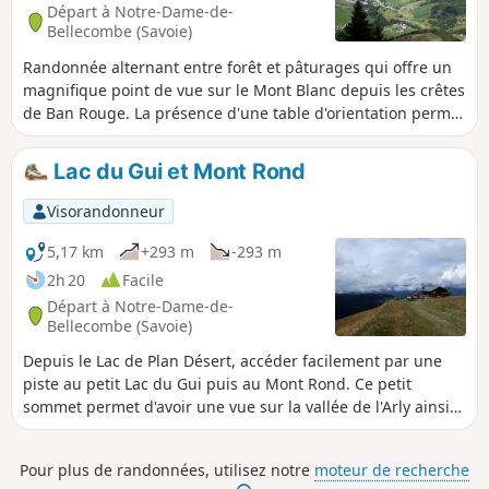
Départ à Notre-Dame-de-
Bellecombe (Savoie)
Randonnée alternant entre forêt et pâturages qui offre un
magnifique point de vue sur le Mont Blanc depuis les crêtes
de Ban Rouge. La présence d'une table d'orientation permet
de mieux profiter de ce magnifique panorama.
Lac du Gui et Mont Rond
Visorandonneur
5,17 km
+293 m
-293 m
2h 20
Facile
Départ à Notre-Dame-de-
Bellecombe (Savoie)
Depuis le Lac de Plan Désert, accéder facilement par une
piste au petit Lac du Gui puis au Mont Rond. Ce petit
sommet permet d'avoir une vue sur la vallée de l'Arly ainsi
que sur les massifs environnants.
Pour plus de randonnées, utilisez notre
moteur de recherche