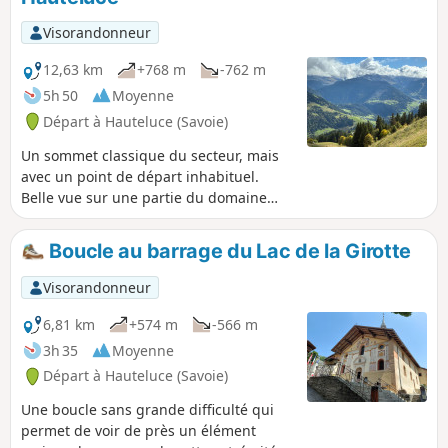
Visorandonneur
12,63 km
+768 m
-762 m
5h 50
Moyenne
Départ à Hauteluce (Savoie)
Un sommet classique du secteur, mais
avec un point de départ inhabituel.
Belle vue sur une partie du domaine
skiable des Saisies. Panorama 360° au
Mont Clocher, et on peut même
Boucle au barrage du Lac de la Girotte
entrevoir le barrage de Roselend.
Visorandonneur
6,81 km
+574 m
-566 m
3h 35
Moyenne
Départ à Hauteluce (Savoie)
Une boucle sans grande difficulté qui
permet de voir de près un élément