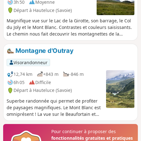
3h 50
Moyenne
Départ à Hauteluce (Savoie)
Magnifique vue sur le Lac de la Girotte, son barrage, le Col
du Joly et le Mont Blanc. Contrastes et couleurs saisissants.
Le chemin nous fait decouvrir les montagnettes de la
Montaz, de la Commanderie, les alpages magnifiques très
fleuris. L'ascension dans la forêt est un peu soutenue au
Montagne d'Outray
début. Déclivité importante.
Visorandonneur
12,74 km
+843 m
-846 m
6h 05
Difficile
Départ à Hauteluce (Savoie)
Superbe randonnée qui permet de profiter
de paysages magnifiques. Le Mont Blanc est
omniprésent ! La vue sur le Beaufortain et
ses barrages vaut aussi le détour.
Pour continuer à proposer des
fonctionnalités gratuites et pratiques