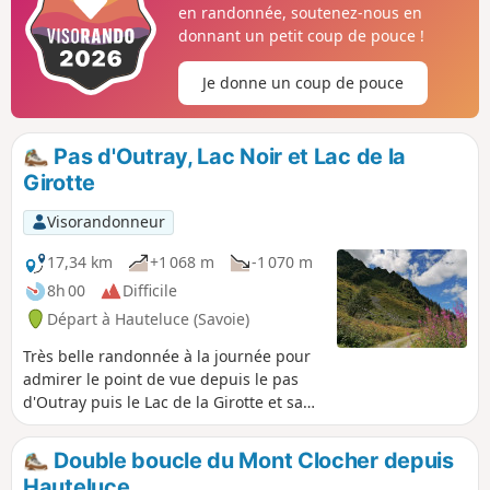
en randonnée, soutenez-nous en
donnant un petit coup de pouce !
Je donne un coup de pouce
Pas d'Outray, Lac Noir et Lac de la
Girotte
Visorandonneur
17,34 km
+1 068 m
-1 070 m
8h 00
Difficile
Départ à Hauteluce (Savoie)
Très belle randonnée à la journée pour
admirer le point de vue depuis le pas
d'Outray puis le Lac de la Girotte et sa
couleur si particulière.
Double boucle du Mont Clocher depuis
Hauteluce