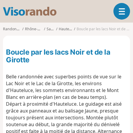
V
O
i
u
s
v
o
Randonnées
Rhône-Alpes
Savoie
Hauteluce
Boucle par les lacs Noir et de la Girotte
r
r
i
a
r
n
Boucle par les lacs Noir et de la
l
d
a
Girotte
o
n
a
Belle randonnée avec superbes points de vue sur le
v
i
Lac Noir et le Lac de la Girotte, les environs
g
d'Hauteluce, les sommets environnants et le Mont
a
Blanc en arrière-plan (en cas de beau temps).
t
Départ à proximité d'Hauteluce. Le guidage est aisé
i
grâce aux panneaux et au balisage Jaune, presque
o
toujours présent aux intersections. Montée plutôt
n
soutenue au début, la grande majorité du dénivelé
positif est faite à la moitié de la distance. Alternance