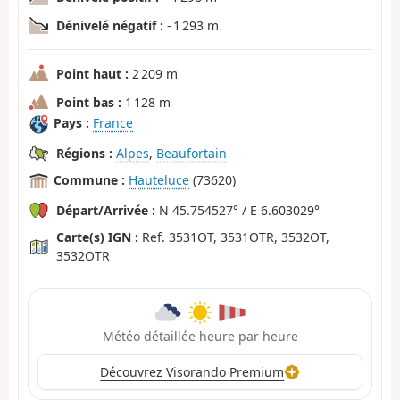
Dénivelé négatif :
- 1 293 m
Point haut :
2 209 m
Point bas :
1 128 m
Pays :
France
Régions :
Alpes
,
Beaufortain
Commune :
Hauteluce
(73620)
Départ/Arrivée :
N 45.754527° / E 6.603029°
Carte(s) IGN :
Ref. 3531OT, 3531OTR, 3532OT,
3532OTR
Météo détaillée heure par heure
Découvrez Visorando Premium