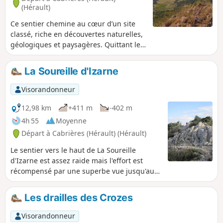
(Hérault)
Ce sentier chemine au cœur d’un site
classé, riche en découvertes naturelles,
géologiques et paysagères. Quittant le
village, le sentier serpente à travers le
vignoble, grimpe dans la garrigue
La Soureille d'Izarne
parfumée et rejoint les falaises
impressionnantes du Pic de Vissou. Ce
Visorandonneur
parcours agréable présente de
nombreuses curiosités géologiques et
12,98 km
+411 m
-402 m
notamment un point de vue étonnant
4h 55
Moyenne
sur la terrasse de l’Estabel. En toile de
Départ à Cabrières (Hérault) (Hérault)
fond, la silhouette de Vissou sert de
repère au cours de cette balade pleine
Le sentier vers le haut de La Soureille
de surprises. Cette randonnée est
d'Izarne est assez raide mais l'effort est
susceptible d'être interdite en fonction
récompensé par une superbe vue jusqu'aux
du niveau de risque des incendies.
Pyrénées par temps dégagé. La progression
Pensez à consulter la carte.
sur les crêtes demande un peu d'attention
Les drailles des Crozes
mais sans passage vertigineux. Le reste du
parcours est sans difficulté.
Visorandonneur