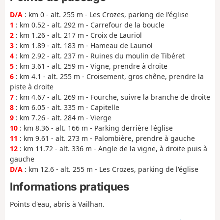
D/A
: km 0 - alt. 255 m - Les Crozes, parking de l'église
1
: km 0.52 - alt. 292 m - Carrefour de la boucle
2
: km 1.26 - alt. 217 m - Croix de Lauriol
3
: km 1.89 - alt. 183 m - Hameau de Lauriol
4
: km 2.92 - alt. 237 m - Ruines du moulin de Tibéret
5
: km 3.61 - alt. 259 m - Vigne, prendre à droite
6
: km 4.1 - alt. 255 m - Croisement, gros chêne, prendre la
piste à droite
7
: km 4.67 - alt. 269 m - Fourche, suivre la branche de droite
8
: km 6.05 - alt. 335 m - Capitelle
9
: km 7.26 - alt. 284 m - Vierge
10
: km 8.36 - alt. 166 m - Parking derrière l'église
11
: km 9.61 - alt. 273 m - Palombière, prendre à gauche
12
: km 11.72 - alt. 336 m - Angle de la vigne, à droite puis à
gauche
D/A
: km 12.6 - alt. 255 m - Les Crozes, parking de l'église
Informations pratiques
Points d'eau, abris à Vailhan.