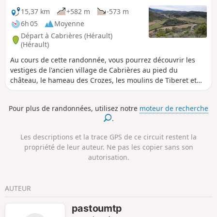
15,37 km
+582 m
-573 m
6h 05
Moyenne
Départ à Cabrières (Hérault)
(Hérault)
Au cours de cette randonnée, vous pourrez découvrir les
vestiges de l'ancien village de Cabrières au pied du
château, le hameau des Crozes, les moulins de Tiberet et
les anciens chemins, « drailles » en occitan.
Pour plus de randonnées, utilisez notre
moteur de recherche
.
Les descriptions et la trace GPS de ce circuit restent la
propriété de leur auteur. Ne pas les copier sans son
autorisation.
AUTEUR
pastoumtp