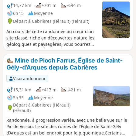
14,77 km
+701 m
-694 m
6h 15
Moyenne
Départ à Cabrières (Hérault) (Hérault)
Au cours de cette randonnée au cœur d’un
site classé, riche en découvertes naturelles,
géologiques et paysagères, vous pourrez
découvrir les vestiges de l'ancien village de
Cabrières au pied du château, puis grimper
Mine de Pioch Farrus, Église de Saint-
sur les crêtes de Vissou avant de gravir le
Gély-d’Arques depuis Cabrières
pic et découvrir un point de vue
époustouflant.Cette randonnée emprunte
Visorandonneur
deux PR®®, "Drailles des Crozes" puis "Pic
de Vissou". Sans difficulté mais un peu
15,31 km
+417 m
-421 m
physique quand même.
5h 35
Moyenne
Départ à Cabrières (Hérault)
(Hérault)
Randonnée, à progression variée, avec une belle vue sur le
Pic de Vissou. Le site des ruines de l'Église de Saint-Gély
d’Arques est un bel endroit pour le pique-nique.Certains