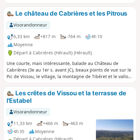
passages, non balisés, nécessitent l'emploi d'un GPS.
Le château de Cabrières et les Pitrous
Visorandonneur
6,33 km
+817 m
-764 m
4h 10
Moyenne
Départ à Cabrières (Hérault) (Hérault)
Une courte, mais intéressante, balade au Château de
Cabrières (3e au 1er s. avant JC), beaux points de vue sur le
Pic de Vissou, le village, la montagne de Tibéret et le vallon
des Pitrous. On traverse le beau et réputé vignoble de l'AOC
Cabrières Estabel.
Les crêtes de Vissou et la terrasse de
l'Estabel
Visorandonneur
11,33 km
+466 m
-463 m
4h 35
Moyenne
Départ à Cabrières (Hérault)