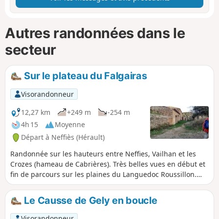
Autres randonnées dans le
secteur
Sur le plateau du Falgairas
Visorandonneur
12,27 km
+249 m
-254 m
4h 15
Moyenne
Départ à Neffiès (Hérault)
Randonnée sur les hauteurs entre Neffies, Vailhan et les
Crozes (hameau de Cabrières). Très belles vues en début et
fin de parcours sur les plaines du Languedoc Roussillon.
Par chance, ce jour, là nous avions une vue merveilleuse de
la Méditerranée, du Canigou et des Pyrénées.
Le Causse de Gely en boucle
Visorandonneur