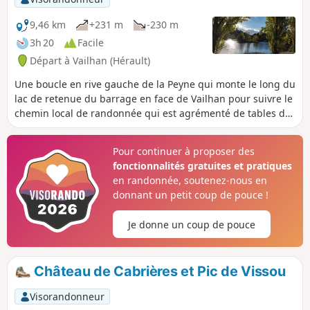
9,46 km
+231 m
-230 m
3h 20
Facile
Départ à Vailhan (Hérault)
Une boucle en rive gauche de la Peyne qui monte le long du
lac de retenue du barrage en face de Vailhan pour suivre le
chemin local de randonnée qui est agrémenté de tables de
pique-nique et offre un beau panorama.
Pour continuer à proposer des
fonctionnalités gratuites et pratiques
en randonnée, soutenez-nous en
donnant un petit coup de pouce !
Je donne un coup de pouce
Château de Cabrières et Pic de Vissou
Visorandonneur