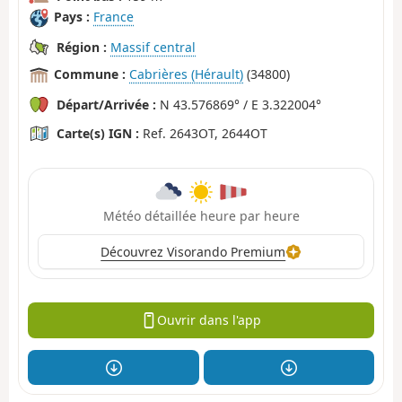
Pays :
France
Région :
Massif central
Commune :
Cabrières (Hérault)
(34800)
Départ/Arrivée :
N 43.576869° / E 3.322004°
Carte(s) IGN :
Ref. 2643OT, 2644OT
Météo détaillée heure par heure
Découvrez Visorando Premium
Ouvrir dans l'app