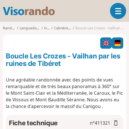
V
O
i
u
s
v
o
Randonnées
Languedoc-Roussillon
Hérault
Cabrières (Hérault)
Boucle Les Crozes - Vailhan par les ruines de Tibéret
r
r
i
a
r
n
l
d
Boucle Les Crozes - Vailhan par les
a
o
n
ruines de Tibéret
a
v
Une agréable randonnée avec des points de vues
i
remarquable et de très beaux panoramas à 360° sur
g
a
le Mont Saint-Clair et la Méditerranée, le Caroux, le Pic
t
de Vissous et Mont Baudille Séranne. Nous avons eu
i
la chance d'apercevoir le massif du Canigou .
o
n
Fiche technique
n°
411321