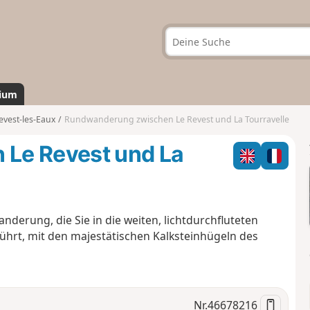
ium
evest-les-Eaux
Rundwanderung zwischen Le Revest und La Tourravelle
Le Revest und La
nderung, die Sie in die weiten, lichtdurchfluteten
ührt, mit den majestätischen Kalksteinhügeln des
Nr.
46678216