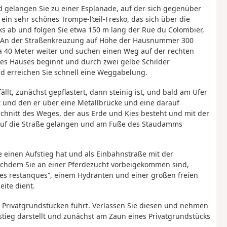
nd gelangen Sie zu einer Esplanade, auf der sich gegenüber
ein sehr schönes Trompe-l’œil-Fresko, das sich über die
ks ab und folgen Sie etwa 150 m lang der Rue du Colombier,
. An der Straßenkreuzung auf Höhe der Hausnummer 300
wa 40 Meter weiter und suchen einen Weg auf der rechten
ines Hauses beginnt und durch zwei gelbe Schilder
nd erreichen Sie schnell eine Weggabelung.
ällt, zunächst gepflastert, dann steinig ist, und bald am Ufer
nd den er über eine Metallbrücke und eine darauf
chnitt des Weges, der aus Erde und Kies besteht und mit der
auf die Straße gelangen und am Fuße des Staudamms
ie einen Aufstieg hat und als Einbahnstraße mit der
achdem Sie an einer Pferdezucht vorbeigekommen sind,
es restanques“, einem Hydranten und einer großen freien
eite dient.
zu Privatgrundstücken führt. Verlassen Sie diesen und nehmen
fstieg darstellt und zunächst am Zaun eines Privatgrundstücks