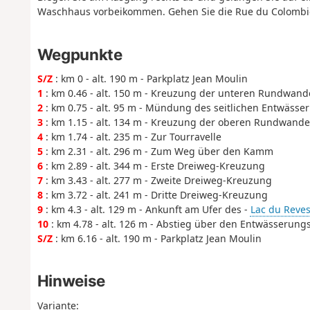
Waschhaus vorbeikommen. Gehen Sie die Rue du Colombier
Wegpunkte
S/Z
: km 0 - alt. 190 m - Parkplatz Jean Moulin
1
: km 0.46 - alt. 150 m - Kreuzung der unteren Rundwan
2
: km 0.75 - alt. 95 m - Mündung des seitlichen Entwässe
3
: km 1.15 - alt. 134 m - Kreuzung der oberen Rundwand
4
: km 1.74 - alt. 235 m - Zur Tourravelle
5
: km 2.31 - alt. 296 m - Zum Weg über den Kamm
6
: km 2.89 - alt. 344 m - Erste Dreiweg-Kreuzung
7
: km 3.43 - alt. 277 m - Zweite Dreiweg-Kreuzung
8
: km 3.72 - alt. 241 m - Dritte Dreiweg-Kreuzung
9
: km 4.3 - alt. 129 m - Ankunft am Ufer des -
Lac du Reves
10
: km 4.78 - alt. 126 m - Abstieg über den Entwässerung
S/Z
: km 6.16 - alt. 190 m - Parkplatz Jean Moulin
Hinweise
Variante: