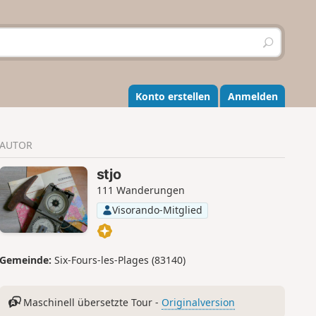
S
u
c
h
e
Konto erstellen
Anmelden
n
AUTOR
stjo
111 Wanderungen
Visorando-Mitglied
Gemeinde:
Six-Fours-les-Plages (83140)
Maschinell übersetzte Tour -
Originalversion