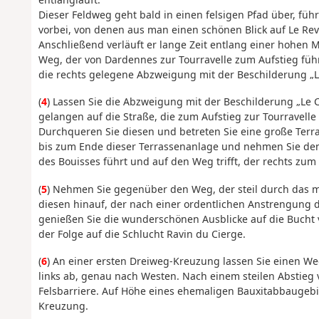
Dieser Feldweg geht bald in einen felsigen Pfad über, fü
vorbei, von denen aus man einen schönen Blick auf Le Re
Anschließend verläuft er lange Zeit entlang einer hohen 
Weg, der von Dardennes zur Tourravelle zum Aufstieg führt
die rechts gelegene Abzweigung mit der Beschilderung „La
(
4
) Lassen Sie die Abzweigung mit der Beschilderung „Le C
gelangen auf die Straße, die zum Aufstieg zur Tourravelle 
Durchqueren Sie diesen und betreten Sie eine große Terr
bis zum Ende dieser Terrassenanlage und nehmen Sie den
des Bouisses führt und auf den Weg trifft, der rechts zum
(
5
) Nehmen Sie gegenüber den Weg, der steil durch das m
diesen hinauf, der nach einer ordentlichen Anstrengung 
genießen Sie die wunderschönen Ausblicke auf die Bucht 
der Folge auf die Schlucht Ravin du Cierge.
(
6
) An einer ersten Dreiweg-Kreuzung lassen Sie einen Weg
links ab, genau nach Westen. Nach einem steilen Abstieg
Felsbarriere. Auf Höhe eines ehemaligen Bauxitabbaugebie
Kreuzung.