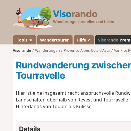
V
i
s
o
r
a
Tools
Wandertouren
Hilfe ↗
Viso
rando
Prem
n
Visorando
Wanderungen
Provence-Alpes-Côte d'Azur
Var
Le R
d
o
Rundwanderung zwischen 
Tourravelle
Hier ist eine insgesamt recht anspruchsvolle Rundwa
Landschaften oberhalb von Revest und Tourravelle f
Hinterlands von Toulon als Kulisse.
Details