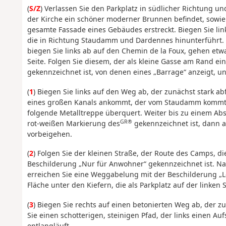
(
S/Z
) Verlassen Sie den Parkplatz in südlicher Richtung u
der Kirche ein schöner moderner Brunnen befindet, sowie 
gesamte Fassade eines Gebäudes erstreckt. Biegen Sie lin
die in Richtung Staudamm und Dardennes hinunterführt
biegen Sie links ab auf den Chemin de la Foux, gehen et
Seite. Folgen Sie diesem, der als kleine Gasse am Rand e
gekennzeichnet ist, von denen eines „Barrage“ anzeigt, u
(
1
) Biegen Sie links auf den Weg ab, der zunächst stark abf
eines großen Kanals ankommt, der vom Staudamm kommt u
folgende Metalltreppe überquert. Weiter bis zu einem Abs
GR®
rot-weißen Markierung des
gekennzeichnet ist, dann 
vorbeigehen.
(
2
) Folgen Sie der kleinen Straße, der Route des Camps, d
Beschilderung „Nur für Anwohner“ gekennzeichnet ist. N
erreichen Sie eine Weggabelung mit der Beschilderung „L
Fläche unter den Kiefern, die als Parkplatz auf der linken S
(
3
) Biegen Sie rechts auf einen betonierten Weg ab, der 
Sie einen schotterigen, steinigen Pfad, der links einen Au
entlangläuft.