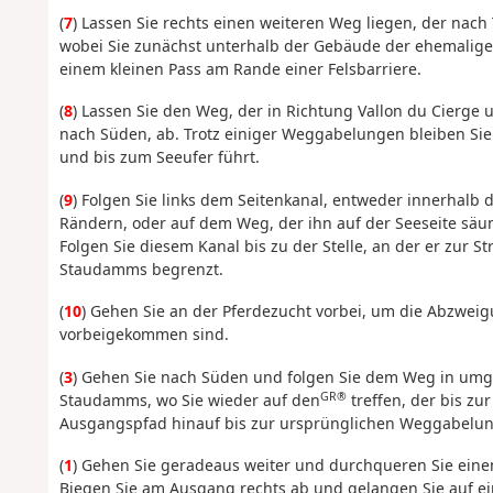
(
7
) Lassen Sie rechts einen weiteren Weg liegen, der nach 
wobei Sie zunächst unterhalb der Gebäude der ehemalige
einem kleinen Pass am Rande einer Felsbarriere.
(
8
) Lassen Sie den Weg, der in Richtung Vallon du Cierge u
nach Süden, ab. Trotz einiger Weggabelungen bleiben Sie
und bis zum Seeufer führt.
(
9
) Folgen Sie links dem Seitenkanal, entweder innerhalb 
Rändern, oder auf dem Weg, der ihn auf der Seeseite säum
Folgen Sie diesem Kanal bis zu der Stelle, an der er zur S
Staudamms begrenzt.
(
10
) Gehen Sie an der Pferdezucht vorbei, um die Abzweig
vorbeigekommen sind.
(
3
) Gehen Sie nach Süden und folgen Sie dem Weg in umg
GR®
Staudamms, wo Sie wieder auf den
treffen, der bis z
Ausgangspfad hinauf bis zur ursprünglichen Weggabelun
(
1
) Gehen Sie geradeaus weiter und durchqueren Sie eine
Biegen Sie am Ausgang rechts ab und gelangen Sie auf ein