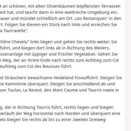
hrt an schönen, mit alten Olivenbäumen bepflanzten Terrassen
vest hat, und taucht dann in eine waldreiche Umgebung ein.
Mauer und mündet schließlich am Ort „Les Restanques“ in den
. Folgen Sie diesem ein Stück nach links und erreichen Sie
 Tourravelle“.
hêne Chevelu“ links liegen und gehen Sie rechts weiter. Sie
führt, und biegen dort links ab in Richtung des Weilers.
assenanlage mit üppiger und frischer Vegetation. Gehen Sie
 Weg, der an ihrem Ende nach rechts zum Aufstieg zum Col
 Aufstieg zum Col des Bouisses führt.
it Sträuchern bewachsene Heideland hinaufführt. Steigen Sie
die Kammlinie überquert. Steigen Sie anschließend ab und
von Toulon, Le Revest, den Mont Caume und Tourris sowie in
, der in Richtung Tourris führt, rechts liegen und biegen
 verläuft der Weg horizontal nach Norden und überquert eine
ts biegen Sie rechts ab bis zu einer zweiten Dreiweg-