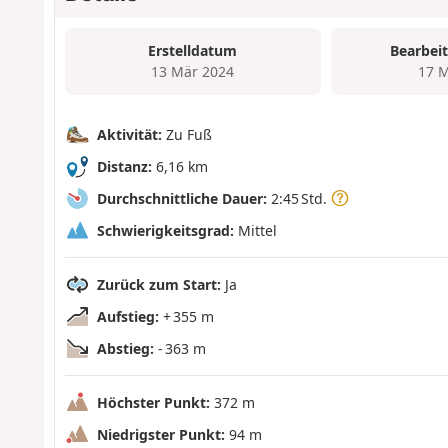
Erstelldatum
Bearbei
13 Mär 2024
17 M
Aktivität:
Zu Fuß
Distanz:
6,16 km
Durchschnittliche Dauer:
2:45 Std.
Schwierigkeitsgrad:
Mittel
Zurück zum Start:
Ja
Aufstieg:
+ 355 m
Abstieg:
- 363 m
Höchster Punkt:
372 m
Niedrigster Punkt:
94 m