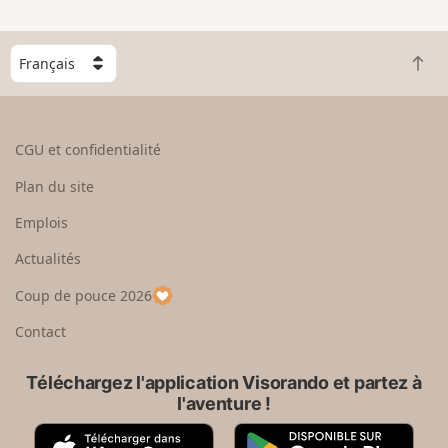
n
g
C
r
R
h
a
e
o
n
t
i
d
o
s
CGU et confidentialité
u
i
r
s
Plan du site
e
s
n
e
Emplois
h
z
Actualités
a
u
u
n
Coup de pouce 2026
t
p
a
Contact
y
s
Téléchargez l'application Visorando et partez à
l'aventure !
A
G