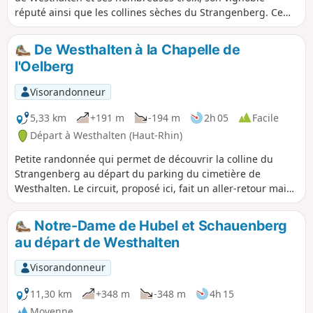
réputé ainsi que les collines sèches du Strangenberg. Ce
dernier est un espace naturel remarquable qui accueille
notamment plusieurs types d’orchidées, des géraniums
De Westhalten à la Chapelle de
sanguins, des tulipes sauvages et muscaris, ainsi que, pour
l'Oelberg
la faune, des huppes fasciés, des lézards verts et des
vipères. De nombreuses vues et panoramas sur le village, le
Visorandonneur
massif du Grand et du Petit Ballon, la plaine d'Alsace et la
Forêt-Noire s'offrent au regard des promeneurs. Important :
5,33 km
+191 m
-194 m
2h 05
Facile
le parcours s'effectue essentiellement à découvert, n'oubliez
Départ à Westhalten (Haut-Rhin)
donc pas chapeau, casquette et de quoi s'hydrater !
Petite randonnée qui permet de découvrir la colline du
Strangenberg au départ du parking du cimetière de
Westhalten. Le circuit, proposé ici, fait un aller-retour mais
on trouvera aisément des variantes pour le retour, en
particulier au sommet de la colline.
Notre-Dame de Hubel et Schauenberg
au départ de Westhalten
Visorandonneur
11,30 km
+348 m
-348 m
4h 15
Moyenne