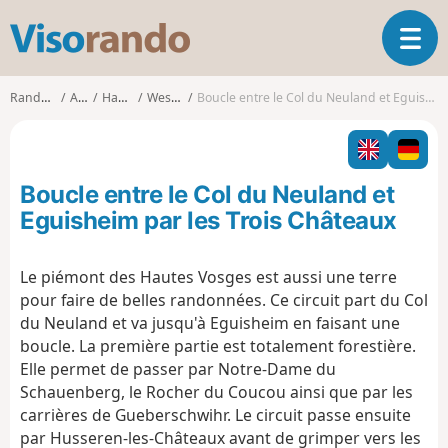
V
O
i
u
s
v
o
Randonnées
Alsace
Haut-Rhin
Westhalten
Boucle entre le Col du Neuland et Eguisheim par les Trois Châteaux
r
r
i
a
r
n
l
d
Boucle entre le Col du Neuland et
a
o
n
Eguisheim par les Trois Châteaux
a
v
Le piémont des Hautes Vosges est aussi une terre
i
pour faire de belles randonnées. Ce circuit part du Col
g
a
du Neuland et va jusqu'à Eguisheim en faisant une
t
boucle. La première partie est totalement forestière.
i
Elle permet de passer par Notre-Dame du
o
Schauenberg, le Rocher du Coucou ainsi que par les
n
carrières de Gueberschwihr. Le circuit passe ensuite
par Husseren-les-Châteaux avant de grimper vers les