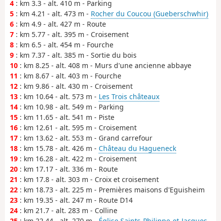
4
: km 3.3 - alt. 410 m - Parking
5
: km 4.21 - alt. 473 m -
Rocher du Coucou (Gueberschwhir)
6
: km 4.9 - alt. 427 m - Route
7
: km 5.77 - alt. 395 m - Croisement
8
: km 6.5 - alt. 454 m - Fourche
9
: km 7.37 - alt. 385 m - Sortie du bois
10
: km 8.25 - alt. 408 m - Murs d'une ancienne abbaye
11
: km 8.67 - alt. 403 m - Fourche
12
: km 9.86 - alt. 430 m - Croisement
13
: km 10.64 - alt. 573 m -
Les Trois châteaux
14
: km 10.98 - alt. 549 m - Parking
15
: km 11.65 - alt. 541 m - Piste
16
: km 12.61 - alt. 595 m - Croisement
17
: km 13.62 - alt. 553 m - Grand carrefour
18
: km 15.78 - alt. 426 m -
Château du Hagueneck
19
: km 16.28 - alt. 422 m - Croisement
20
: km 17.17 - alt. 336 m - Route
21
: km 17.8 - alt. 303 m - Croix et croisement
22
: km 18.73 - alt. 225 m - Premières maisons d'Eguisheim
23
: km 19.35 - alt. 247 m - Route D14
24
: km 21.7 - alt. 283 m - Colline
25
: km 22.44 - alt. 270 m -
Église Saints-Philippe-et-Jacques