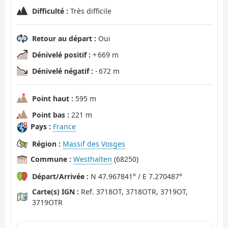
Difficulté :
Très difficile
Retour au départ :
Oui
Dénivelé positif :
+ 669 m
Dénivelé négatif :
- 672 m
Point haut :
595 m
Point bas :
221 m
Pays :
France
Région :
Massif des Vosges
Commune :
Westhalten
(68250)
Départ/Arrivée :
N 47.967841° / E 7.270487°
Carte(s) IGN :
Ref. 3718OT, 3718OTR, 3719OT,
3719OTR