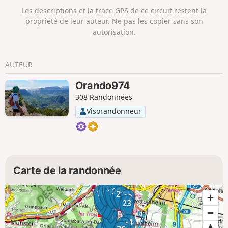
Les descriptions et la trace GPS de ce circuit restent la
propriété de leur auteur. Ne pas les copier sans son
autorisation.
AUTEUR
Orando974
308 Randonnées
Visorandonneur
Carte de la randonnée
18
17
20
19
16
21
22
15
14
13
23
12
11
10
24
25
9