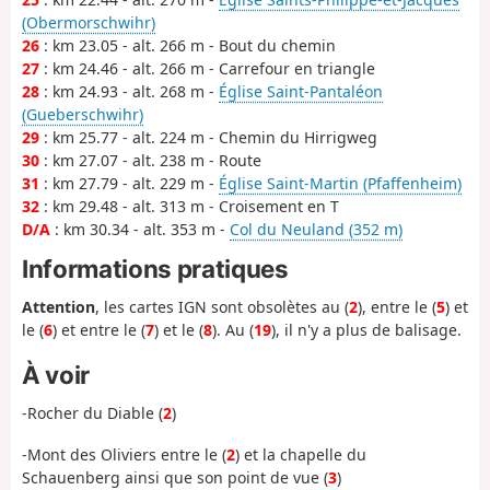
(Obermorschwihr)
26
: km 23.05 - alt. 266 m - Bout du chemin
27
: km 24.46 - alt. 266 m - Carrefour en triangle
28
: km 24.93 - alt. 268 m -
Église Saint-Pantaléon
(Gueberschwihr)
29
: km 25.77 - alt. 224 m - Chemin du Hirrigweg
30
: km 27.07 - alt. 238 m - Route
31
: km 27.79 - alt. 229 m -
Église Saint-Martin (Pfaffenheim)
32
: km 29.48 - alt. 313 m - Croisement en T
D/A
: km 30.34 - alt. 353 m -
Col du Neuland (352 m)
Informations pratiques
Attention
, les cartes IGN sont obsolètes au (
2
), entre le (
5
) et
le (
6
) et entre le (
7
) et le (
8
). Au (
19
), il n'y a plus de balisage.
À voir
-Rocher du Diable (
2
)
-Mont des Oliviers entre le (
2
) et la chapelle du
Schauenberg ainsi que son point de vue (
3
)