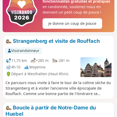
fonctionnalités gratuites et pratiques
en randonnée, soutenez-nous en
donnant un petit coup de pouce !
Je donne un coup de pouce
Strangenberg et visite de Rouffach
Visorandonneur
11,75 km
+285 m
-281 m
4h 10
Moyenne
Départ à Westhalten (Haut-Rhin)
Ce parcours nous invite à faire le tour de la colline sèche du
Strangenberg et à visiter l'ancienne ville épiscopale de
Rouffach. Comme une bonne partie de l'itinéraire se
déroule dans le vignoble, il faut s'attendre, par endroits, à
des chemins viticoles pavés ou bétonnés.
Boucle à partir de Notre-Dame du
Huebel