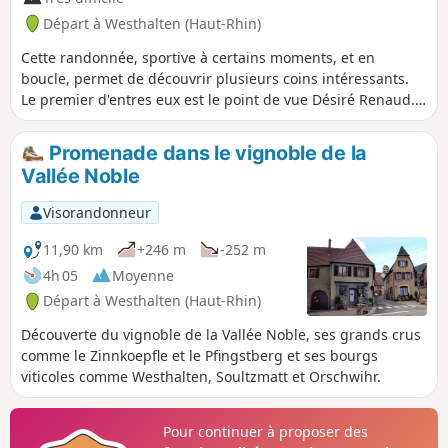
Départ à Westhalten (Haut-Rhin)
Cette randonnée, sportive à certains moments, et en
boucle, permet de découvrir plusieurs coins intéressants.
Le premier d'entres eux est le point de vue Désiré Renaud.
Viennent ensuite Notre-Dame de Schauenberg, le
Châtaigner du Schauenberg, le Rocher du Diable, le Rocher
Promenade dans le vignoble de la
du Coucou, l'église d'Osenbach, le Langenstein, le Val du
Vallée Noble
Pâtre avec son église et son cimetière militaire, le Rocher du
Grossfels et la Chapelle Ste-Lucie, Soultzmatt et le
Visorandonneur
Zinkoepfle. Bien sûr, pour apprécier ces points d'intérêts, il
ne faut pas hésiter à s'y arrêter. C'est une randonnée tout
11,90 km
+246 m
-252 m
en dent de scie, dont la dernière montée est la plus difficile.
4h 05
Moyenne
La quasi-totalité du parcours se fait en forêt. Seul le dernier
Départ à Westhalten (Haut-Rhin)
quart est à découvert dans les vignes.
Découverte du vignoble de la Vallée Noble, ses grands crus
comme le Zinnkoepfle et le Pfingstberg et ses bourgs
viticoles comme Westhalten, Soultzmatt et Orschwihr.
Pour continuer à proposer des