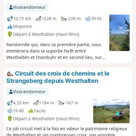
Visorandonneur
10,75 km
+228 m
-228 m
3h 45
Moyenne
Départ à Westhalten (Haut-Rhin)
Randonnée qui, dans sa première partie, vous
emmènera dans la superbe forêt entre
Westhalten et Osenbuhr et en second lieu, sur
un balcon dominant les vignes de Pfaffenheim
et de Rouffach.
Circuit des croix de chemins et le
Strangeberg depuis Westhalten
Visorandonneur
4,33 km
+164 m
-167 m
1h 40
Facile
Départ à Westhalten (Haut-Rhin)
Ce joli circuit met à la fois en valeur le patrimoine religieux
de Westhalten et ses nombreuses croix, son vignoble