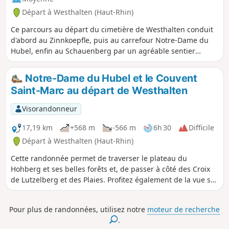
Départ à Westhalten (Haut-Rhin)
Ce parcours au départ du cimetière de Westhalten conduit
d'abord au Zinnkoepfle, puis au carrefour Notre-Dame du
Hubel, enfin au Schauenberg par un agréable sentier
forestier. On pourra revenir par le même chemin, ou opter
de se diriger vers l'autre colline, le Strangenberg.
Notre-Dame du Hubel et le Couvent
Saint-Marc au départ de Westhalten
Visorandonneur
17,19 km
+568 m
-566 m
6h 30
Difficile
Départ à Westhalten (Haut-Rhin)
Cette randonnée permet de traverser le plateau du
Hohberg et ses belles forêts et, de passer à côté des Croix
de Lutzelberg et des Plaies. Profitez également de la vue sur
la plaine avant Notre-Dame du Hubel et de la beauté de la
forêt dans le plateau du Hohberg.
Pour plus de randonnées, utilisez notre
moteur de recherche
.