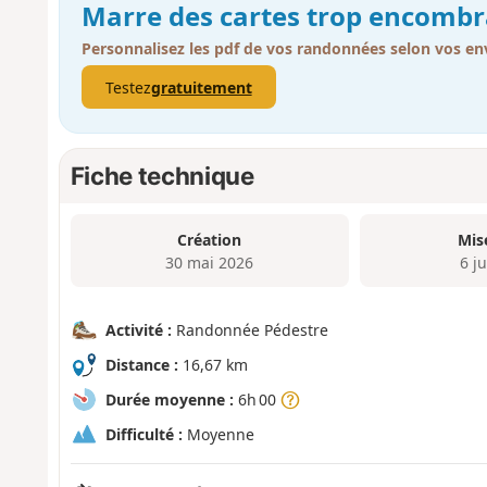
Marre des cartes trop encombr
Personnalisez les pdf de vos randonnées selon vos env
Testez
gratuitement
Fiche technique
Création
Mis
30 mai 2026
6 ju
Activité :
Randonnée Pédestre
Distance :
16,67 km
Durée moyenne :
6h 00
Difficulté :
Moyenne