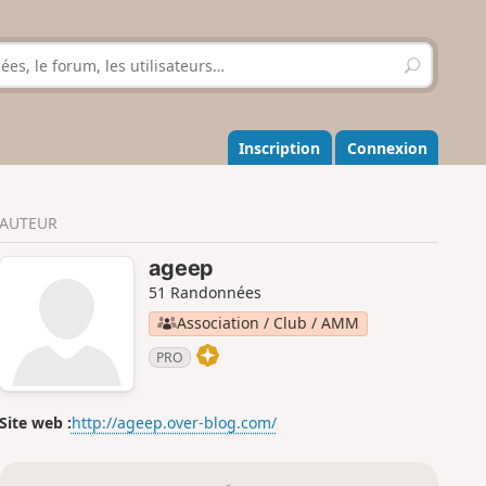
R
e
c
h
e
Inscription
Connexion
r
c
h
AUTEUR
e
r
ageep
51 Randonnées
Association / Club / AMM
PRO
Site web :
http://ageep.over-blog.com/