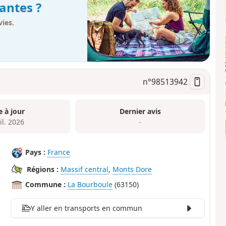
antes ?
ies.
n°
98513942
e à jour
Dernier avis
il. 2026
–
Pays :
France
Régions :
Massif central
,
Monts Dore
Commune :
La Bourboule
(63150)
Y aller en transports en commun