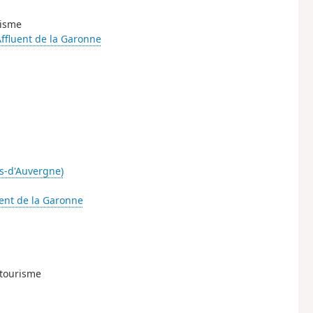
risme
Affluent de la Garonne
es-d'Auvergne)
uent de la Garonne
 tourisme