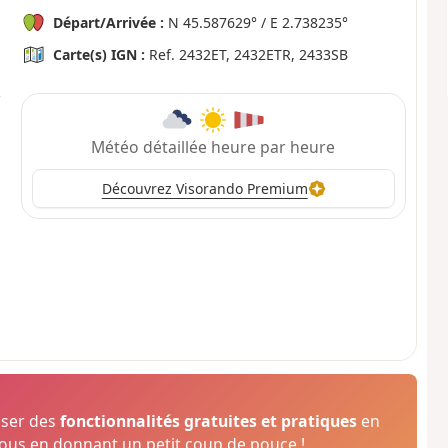
Départ/Arrivée :
N 45.587629° / E 2.738235°
Carte(s) IGN :
Ref. 2432ET, 2432ETR, 2433SB
Météo détaillée heure par heure
Découvrez Visorando Premium
oser des
fonctionnalités gratuites et pratiques
en
us en donnant un petit coup de pouce !