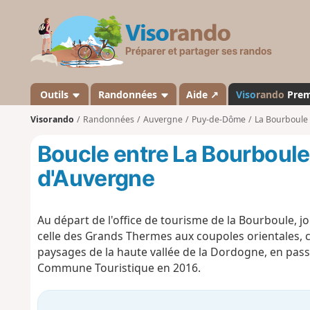
V
i
s
o
r
a
Outils
Randonnées
Aide ↗
Viso
rando
Pre
n
Visorando
Randonnées
Auvergne
Puy-de-Dôme
La Bourboule
d
o
Boucle entre La Bourboule
d'Auvergne
Au départ de l'office de tourisme de la Bourboule, jo
celle des Grands Thermes aux coupoles orientales, c
paysages de la haute vallée de la Dordogne, en pass
Commune Touristique en 2016.