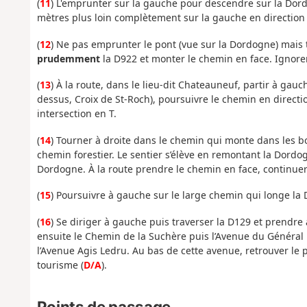
(
11
) L'emprunter sur la gauche pour descendre sur la Dordo
mètres plus loin complètement sur la gauche en direction
(
12
) Ne pas emprunter le pont (vue sur la Dordogne) mais t
prudemment
la D922 et monter le chemin en face. Ignore
(
13
) À la route, dans le lieu-dit Chateauneuf, partir à gauc
dessus, Croix de St-Roch), poursuivre le chemin en directio
intersection en T.
(
14
) Tourner à droite dans le chemin qui monte dans les b
chemin forestier. Le sentier s’élève en remontant la Dordog
Dordogne. À la route prendre le chemin en face, continuer
(
15
) Poursuivre à gauche sur le large chemin qui longe la
(
16
) Se diriger à gauche puis traverser la D129 et prendre à
ensuite le Chemin de la Suchère puis l’Avenue du Généra
l’Avenue Agis Ledru. Au bas de cette avenue, retrouver le poin
tourisme (
D/A
).
Points de passage