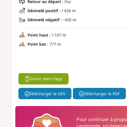
Retour au départ :
Oui
Dénivelé positif :
+ 426 m
Dénivelé négatif :
- 420 m
Point haut :
1 107 m
Point bas :
777 m
Ouvrir dans l'app
Télécharger le GPX
Télécharger le PDF
Pour continuer à prop
randonnée, soutenez-no