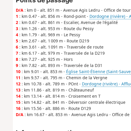
D/A
: km 0 - alt. 851 m - Avenue Agis Ledru - Office de tou
1
: km 0.47 - alt. 856 m - Rond-point -
Dordogne (rivière) - 
2
: km 0.67 - alt. 861 m - Escalier, Avenue de l'égalité
3
: km 1.26 - alt. 953 m - Route du Pessy
4
: km 1.79 - alt. 969 m - Le Pessy
5
: km 2.67 - alt. 1 009 m - Route D219
6
: km 3.61 - alt. 1 091 m - Traversée de route
7
: km 6.17 - alt. 979 m - Traversée de la D219
8
: km 7.27 - alt. 925 m - Hors
9
: km 7.82 - alt. 893 m - Traversée de la D31
10
: km 9.01 - alt. 853 m -
Église Saint-Étienne (Saint-Sauv
11
: km 9.57 - alt. 795 m - Chemin de la Vergne
12
: km 10.78 - alt. 789 m - POnt -
Dordogne (rivière) - Affl
13
: km 11.86 - alt. 819 m - Châteauneuf
14
: km 13.14 - alt. 814 m - Croisement en T
15
: km 14.82 - alt. 841 m - Déversoir centrale électrique
16
: km 15.56 - alt. 886 m - Route D129
D/A
: km 16.67 - alt. 853 m - Avenue Agis Ledru - Office de