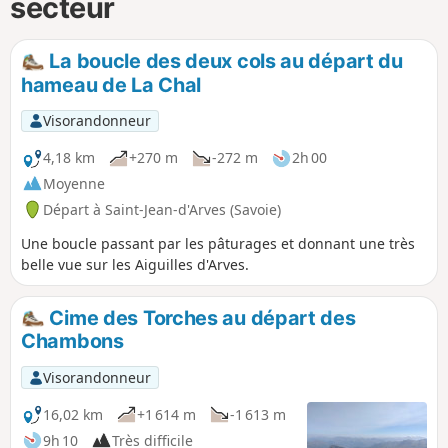
secteur
La boucle des deux cols au départ du
hameau de La Chal
Visorandonneur
4,18 km
+270 m
-272 m
2h 00
Moyenne
Départ à Saint-Jean-d'Arves (Savoie)
Une boucle passant par les pâturages et donnant une très
belle vue sur les Aiguilles d'Arves.
Cime des Torches au départ des
Chambons
Visorandonneur
16,02 km
+1 614 m
-1 613 m
9h 10
Très difficile