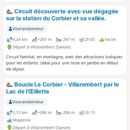
possible (il passe par la combe des Arvins). Ces chemins
longent les alpages où l’on peut rencontrer nos amies les
Circuit découverte avec vue dégagée
vaches. Le retour en descente s'effectue par un sentier un
sur la station du Corbier et sa vallée.
peu plus sauvage mais sans difficulté. Du fait de la
présence de plusieurs petits chemins plusieurs variantes
Visorandonneur
peuvent être envisagées.
4,24 km
+297 m
-297 m
2h 05
Facile
Départ à Villarembert (Savoie)
Circuit familial, en montagne, avec des attractions ludiques
pour les enfants. Idéal pour une mise en jambe en début
de séjour.
Boucle Le Corbier - Villarembert par le
Lac de l'Œillette
Visorandonneur
5,15 km
+286 m
-286 m
2h 15
Moyenne
Départ à Villarembert (Savoie)