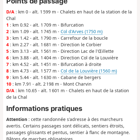
Points de passage
D/A
: km 0 - alt. 1 599 m - Chalets en haut de la station de la
Chal
1
: km 0.92 - alt. 1 709 m - Bifurcation
2
: km 1.09 - alt. 1 745 m -
Col d'Arves (1750 m)
3
: km 1.42 - alt. 1 790 m - Carrefour de la boucle
4
: km 2.27 - alt. 1 681 m - Direction le Corbier
5
: km 3.13 - alt. 1 561 m - Direction Lac de l'Œillette
6
: km 3.88 - alt. 1 404 m - Direction Col de la Louvière
7
: km 4.52 - alt. 1 451 m - Bifurcation à droite
8
: km 4.73 - alt. 1 577 m -
Col de la Louvière (1560 m)
9
: km 5.44 - alt. 1 630 m - Cabane de bergers
10
: km 7.91 - alt. 2 198 m - Mont Charvin
D/A
: km 10.65 - alt. 1 601 m - Chalets en haut de la station
de la Chal
Informations pratiques
Attention
: cette randonnée s'adresse à des marcheurs
avertis. Certains passages sont délicats, sentiers étroits,
passages glissants et pentus, sentier à flanc de montagne.
Bâtons de marches obligatoires.