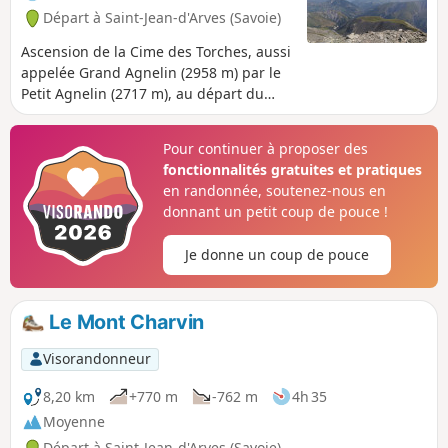
Départ à Saint-Jean-d'Arves (Savoie)
Ascension de la Cime des Torches, aussi
appelée Grand Agnelin (2958 m) par le
Petit Agnelin (2717 m), au départ du
hameau des Chambons à Saint-Jean-
d'Arves. Itinéraire d'été, partiellement
Pour continuer à proposer des
hors-sentier, au cœur de la Maurienne.
fonctionnalités gratuites et pratiques
en randonnée, soutenez-nous en
donnant un petit coup de pouce !
Je donne un coup de pouce
Le Mont Charvin
Visorandonneur
8,20 km
+770 m
-762 m
4h 35
Moyenne
Départ à Saint-Jean-d'Arves (Savoie)