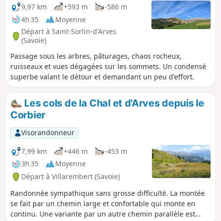
9,97 km
+593 m
-586 m
4h 35
Moyenne
Départ à Saint-Sorlin-d'Arves
(Savoie)
Passage sous les arbres, pâturages, chaos rocheux,
ruisseaux et vues dégagées sur les sommets. Un condensé
superbe valant le détour et demandant un peu d'effort.
Les cols de la Chal et d'Arves depuis le
Corbier
Visorandonneur
7,99 km
+446 m
-453 m
3h 35
Moyenne
Départ à Villarembert (Savoie)
Randonnée sympathique sans grosse difficulté. La montée
se fait par un chemin large et confortable qui monte en
continu. Une variante par un autre chemin parallèle est