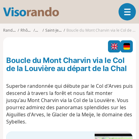
V
O
i
u
s
v
o
Randonnées
Rhône-Alpes
Savoie
Saint-Jean-d'Arves
Boucle du Mont Charvin via le Col de la Louvière au départ de la Chal
r
r
i
a
r
n
l
d
Boucle du Mont Charvin via le Col
a
o
n
de la Louvière au départ de la Chal
a
v
Superbe randonnée qui débute par le Col d'Arves puis
i
descend à travers la forêt et nous fait monter
g
a
jusqu'au Mont Charvin via la Col de la Louvière. Vous
t
pourrez admirez des panoramas splendides sur les
i
Aiguilles d'Arves, le Glacier de la Meije, le domaine des
o
Sybelles.
n