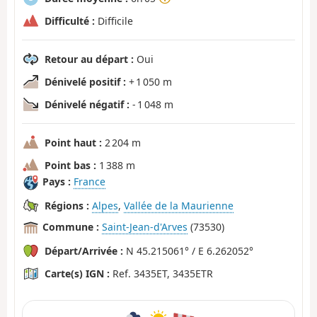
Difficulté :
Difficile
Retour au départ :
Oui
Dénivelé positif :
+ 1 050 m
Dénivelé négatif :
- 1 048 m
Point haut :
2 204 m
Point bas :
1 388 m
Pays :
France
Régions :
Alpes
,
Vallée de la Maurienne
Commune :
Saint-Jean-d'Arves
(73530)
Départ/Arrivée :
N 45.215061° / E 6.262052°
Carte(s) IGN :
Ref. 3435ET, 3435ETR