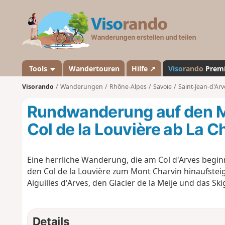
V
i
s
o
r
a
Tools
Wandertouren
Hilfe ↗
Viso
rando
Prem
n
Visorando
Wanderungen
Rhône-Alpes
Savoie
Saint-Jean-d'Arv
d
o
Rundwanderung auf den M
Col de la Louvière ab La C
Eine herrliche Wanderung, die am Col d'Arves begi
den Col de la Louvière zum Mont Charvin hinaufsteige
Aiguilles d'Arves, den Glacier de la Meije und das Sk
Details