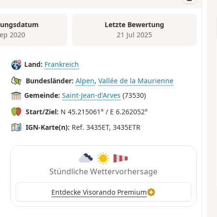
tungsdatum
Letzte Bewertung
Sep 2020
21 Jul 2025
Land:
Frankreich
Bundesländer:
Alpen
,
Vallée de la Maurienne
Gemeinde:
Saint-Jean-d'Arves
(73530)
Start/Ziel:
N 45.215061° / E 6.262052°
IGN-Karte(n):
Ref. 3435ET, 3435ETR
Stündliche Wettervorhersage
Entdecke Visorando Premium