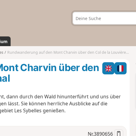
ium
es
Rundwanderung auf den Mont Charvin über den Col de la Louvière ab La Chal
ont Charvin über den
hal
nnt, dann durch den Wald hinunterführt und uns über
n lässt. Sie können herrliche Ausblicke auf die
igebiet Les Sybelles genießen.
Nr.
3890656