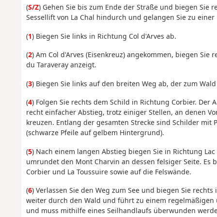
(
S/Z
) Gehen Sie bis zum Ende der Straße und biegen Sie re
Sessellift von La Chal hindurch und gelangen Sie zu einer
(
1
) Biegen Sie links in Richtung Col d'Arves ab.
(
2
) Am Col d'Arves (Eisenkreuz) angekommen, biegen Sie re
du Taraveray anzeigt.
(
3
) Biegen Sie links auf den breiten Weg ab, der zum Wald
(
4
) Folgen Sie rechts dem Schild in Richtung Corbier. Der
recht einfacher Abstieg, trotz einiger Stellen, an denen 
kreuzen. Entlang der gesamten Strecke sind Schilder mit
(schwarze Pfeile auf gelbem Hintergrund).
(
5
) Nach einem langen Abstieg biegen Sie in Richtung Lac 
umrundet den Mont Charvin an dessen felsiger Seite. Es bi
Corbier und La Toussuire sowie auf die Felswände.
(
6
) Verlassen Sie den Weg zum See und biegen Sie rechts i
weiter durch den Wald und führt zu einem regelmäßigen un
und muss mithilfe eines Seilhandlaufs überwunden werde