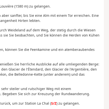
 Louvière (1580 m) zu gelangen.
 aber sanfter, bis Sie eine Alm mit einem Tor erreichen. Eine
gangenheit Hirten lebten.
urch Weideland auf dem Weg, der stetig durch die Wiesen
ass sie Sie beobachten, und Sie können die Herden von Kühen
hmen, können Sie die Feenkamine und ein atemberaubendes
ießen Sie herrliche Ausblicke auf alle umliegenden Berge:
 den Glacier de l'Étendard, den Glacier de l'Argentière, den
Goléon, die Belledonne-Kette (unter anderem) und das
: sehr steiler und rutschiger Weg mit einem
g. Begeben Sie sich zur Kreuzung der Rundwanderung.
urück, um zur Station La Chal (
S/Z
) zu gelangen.