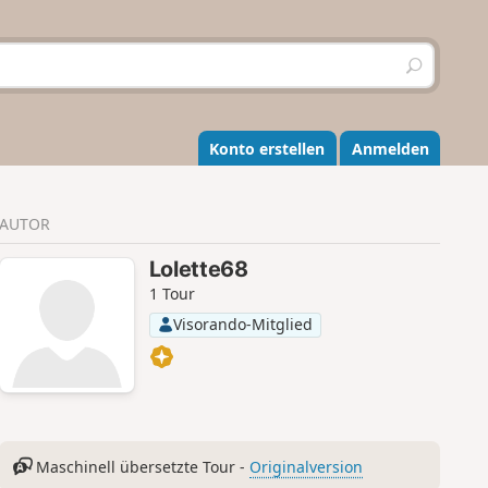
S
u
c
h
e
Konto erstellen
Anmelden
n
AUTOR
Lolette68
1 Tour
Visorando-Mitglied
Maschinell übersetzte Tour -
Originalversion