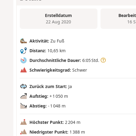
Erstelldatum
Bearbei
22 Aug 2020
16 
Aktivität:
Zu Fuß
Distanz:
10,65 km
Durchschnittliche Dauer:
6:05 Std.
Schwierigkeitsgrad:
Schwer
Zurück zum Start:
Ja
Aufstieg:
+ 1 050 m
Abstieg:
- 1 048 m
Höchster Punkt:
2 204 m
Niedrigster Punkt:
1 388 m