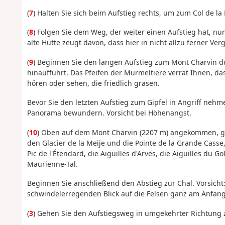
(
7
) Halten Sie sich beim Aufstieg rechts, um zum Col de la
(
8
) Folgen Sie dem Weg, der weiter einen Aufstieg hat, nun
alte Hütte zeugt davon, dass hier in nicht allzu ferner Ver
(
9
) Beginnen Sie den langen Aufstieg zum Mont Charvin d
hinaufführt. Das Pfeifen der Murmeltiere verrät Ihnen, d
hören oder sehen, die friedlich grasen.
Bevor Sie den letzten Aufstieg zum Gipfel in Angriff ne
Panorama bewundern. Vorsicht bei Höhenangst.
(
10
) Oben auf dem Mont Charvin (2207 m) angekommen, gen
den Glacier de la Meije und die Pointe de la Grande Casse,
Pic de l'Étendard, die Aiguilles d'Arves, die Aiguilles du 
Maurienne-Tal.
Beginnen Sie anschließend den Abstieg zur Chal. Vorsicht
schwindelerregenden Blick auf die Felsen ganz am Anfan
(
3
) Gehen Sie den Aufstiegsweg in umgekehrter Richtung z