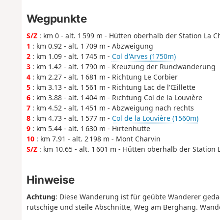
Wegpunkte
S/Z
: km 0 - alt. 1 599 m - Hütten oberhalb der Station La C
1
: km 0.92 - alt. 1 709 m - Abzweigung
2
: km 1.09 - alt. 1 745 m -
Col d'Arves (1750m)
3
: km 1.42 - alt. 1 790 m - Kreuzung der Rundwanderung
4
: km 2.27 - alt. 1 681 m - Richtung Le Corbier
5
: km 3.13 - alt. 1 561 m - Richtung Lac de l'Œillette
6
: km 3.88 - alt. 1 404 m - Richtung Col de la Louvière
7
: km 4.52 - alt. 1 451 m - Abzweigung nach rechts
8
: km 4.73 - alt. 1 577 m -
Col de la Louvière (1560m)
9
: km 5.44 - alt. 1 630 m - Hirtenhütte
10
: km 7.91 - alt. 2 198 m - Mont Charvin
S/Z
: km 10.65 - alt. 1 601 m - Hütten oberhalb der Station 
Hinweise
Achtung
: Diese Wanderung ist für geübte Wanderer geda
rutschige und steile Abschnitte, Weg am Berghang. Wander