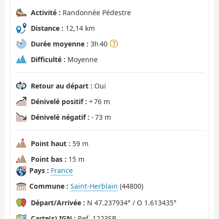
Activité :
Randonnée Pédestre
Distance :
12,14 km
Durée moyenne :
3h 40
Difficulté :
Moyenne
Retour au départ :
Oui
Dénivelé positif :
+ 76 m
Dénivelé négatif :
- 73 m
Point haut :
59 m
Point bas :
15 m
Pays :
France
Commune :
Saint-Herblain
(44800)
Départ/Arrivée :
N 47.237934° / O 1.613435°
Carte(s) IGN :
Ref. 1223SB