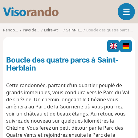
V
O
i
u
s
v
o
Randonnées
Pays de la Loire
Loire-Atlantique
Saint-Herblain
Boucle des quatre parcs à Saint-Herblain
r
r
i
a
r
n
l
d
Boucle des quatre parcs à Saint-
a
o
n
Herblain
a
v
Cette randonnée, partant d'un quartier peuplé de
i
grands immeubles, vous conduira vers le Parc du Val
g
a
de Chézine. Un chemin longeant le Chézine vous
t
amènera au Parc de la Gournerie où vous pourrez
i
voir un château et de beaux étangs. Au retour, vous
o
suivrez de nouveau sur quelques kilomètres la
n
Chézine. Vous ferez un petit détour par le Parc des
Quatre Vents et rejoindrez ensuite le Parc de la