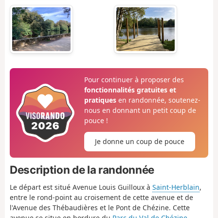
Pour continuer à proposer des
fonctionnalités gratuites et
pratiques
en randonnée, soutenez-
nous en donnant un petit coup de
pouce !
Je donne un coup de pouce
Description de la randonnée
Le départ est situé Avenue Louis Guilloux à
Saint-Herblain
,
entre le rond-point au croisement de cette avenue et de
l'Avenue des Thébaudières et le Pont de Chézine. Cette
avenue se situe en bordure du
Parc du Val de Chézine
.