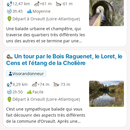
12,47 km
+61 m
-61 m
3h 45
Moyenne
Départ à Orvault (Loire-Atlantique)
Une balade urbaine et champêtre, qui
traverse des quartiers très différents les
uns des autres et se termine par une
remontée le long du Cens.
Un tour par le Bois Raguenet, le Loret, le
Cens et l’étang de la Cholière
Visorandonneur
9,29 km
+74 m
-73 m
2h 50
Facile
Départ à Orvault (Loire-Atlantique)
C’est une sympathique balade qui vous
fait découvrir des aspects très différents
de la commune d’Orvault. Après une
rapide visite du Bois Raguenet et son