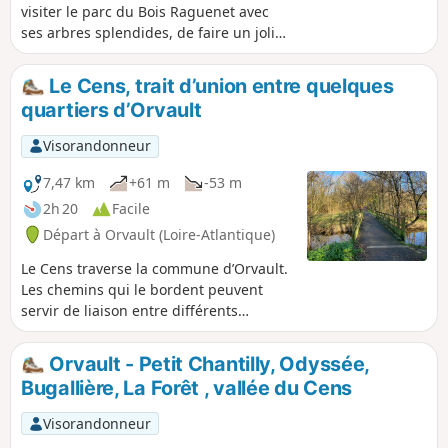
visiter le parc du Bois Raguenet avec
ses arbres splendides, de faire un joli
tour de campagne pour aller au
Château de la Tour et de revenir en
Le Cens, trait d’union entre quelques
suivant la vallée du Cens.
quartiers d’Orvault
Visorandonneur
7,47 km
+61 m
-53 m
2h 20
Facile
Départ à Orvault (Loire-Atlantique)
Le Cens traverse la commune d’Orvault.
Les chemins qui le bordent peuvent
servir de liaison entre différents
quartiers de la ville. Cette balade
traverse le Petit Moulin, la Praudière, la
Orvault - Petit Chantilly, Odyssée,
Gobinière et le Petit Chantilly, marqués
Bugallière, La Forêt , vallée du Cens
par de beaux espaces verts.
Visorandonneur