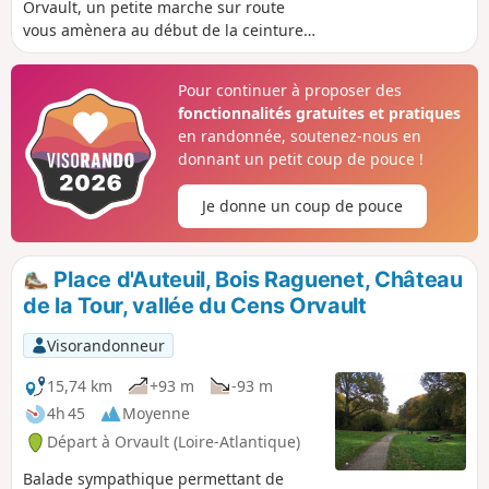
Orvault, un petite marche sur route
vous amènera au début de la ceinture
verte qui fait le tour de La Bugallière
grâce à des chemins ombragés. Vous
Pour continuer à proposer des
plongerez ensuite vers le Cens dont
fonctionnalités gratuites et pratiques
vous suivrez la rive droite. Une
en randonnée, soutenez-nous en
succession de chemins étroits et
donnant un petit coup de pouce !
bosselés vous ramènera jusqu'au pont
de la Baronnière. Vous retrouverez alors
Je donne un coup de pouce
un peu de goudron jusqu'au point de
départ.
Place d'Auteuil, Bois Raguenet, Château
de la Tour, vallée du Cens Orvault
Visorandonneur
15,74 km
+93 m
-93 m
4h 45
Moyenne
Départ à Orvault (Loire-Atlantique)
Balade sympathique permettant de