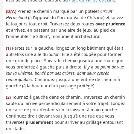
(
D/A
) Prenez le chemin marqué par un potelet
Circuit
Hermeland
(à l'opposé du Parc du Val de Chézine) et suivez-
le toujours tout droit. Traversez deux routes
avec prudence
et arrivez, en passant par une aire de jeux, au pied de
l'immeuble "le Sillon", monument architectural.
(
1
) Partez sur la gauche, longez un long bâtiment qui était
autrefois une aile du
Sillon
. Elle a été coupée pour former
une grande place. Suivez le chemin jusqu'à une route que
vous prendrez à gauche puis à droite.
Il y a un point de vue
sur la Chézine, bordé par des arbres, dont deux cyprès
remarquables.
Continuez jusqu'à une entrée de chemin à
gauche (à la hauteur d'un passage protégé).
(
2
) Tournez à gauche dans ce chemin. Traversez un chemin
sablé qui arrive perpendiculairement à votre trajet. Longez
une aire de jeux d’enfants en la laissant à main gauche.
Continuez droit devant vous jusqu’à une rue que vous
traversez
prudemment
pour arriver au grillage entourant
un stade.