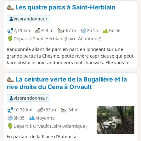
Les quatre parcs à Saint-Herblain
Visorandonneur
7,19 km
+59 m
-67 m
2h 15
Facile
Départ à Saint-Herblain (Loire-Atlantique)
Randonnée allant de parc en parc en longeant sur une
grande partie la Chézine, petite rivière capricieuse qui peut
faire obstacle aux randonneurs mal chaussés. Elle vous fera
découvrir les nouvelles cités et surtout les parfaits et
agréables aménagements des sentiers pédestres réalisés
La ceinture verte de la Bugallière et la
par la municipalité de Saint-Herblain. Bravo !
rive droite du Cens à Orvault
Visorandonneur
10,32 km
+33 m
-34 m
3h 05
Moyenne
Départ à Orvault (Loire-Atlantique)
En partant de la Place d'Auteuil à