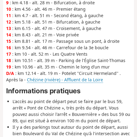
9
: km 4.18 - alt. 28 m - Bifurcation, à droite
10
: km 4.56 - alt. 46 m - Premier étang
11
: km 4.7 - alt. 51 m - Second étang, à gauche
12
: km 5.18 - alt. 51 m - Bifurcation, à gauche
13
: km 6.15 - alt. 47 m - Croisement, à gauche
14
: km 8.43 - alt. 21 m - Voie privée
15
: km 8.81 - alt. 17 m - Passage sous un pont, à droite
16
: km 9.54 - alt. 46 m - Carrefour de la 3e boucle
17
: km 10 - alt. 52 m - Les Quatre Vents
18
: km 10.51 - alt. 39 m - Parking de l'Église Saint-Thomas
19
: km 10.96 - alt. 35 m - Chemin le long d’un mur
D/A
: km 12.14 - alt. 19 m - Potelet ''Circuit Hermeland'' .
Après la -
Chézine (rivière) - Affluent de la Loire
Informations pratiques
L'accès au point de départ peut se faire par le bus 59,
arrêt « Pont de Chézine », très près du départ. Vous
pouvez aussi choisir l'arrêt « Bouvernière » des bus 59 ou
89, qui est situé à environ 100 m du point de départ.
Il y a des parkings tout autour du point de départ, aussi
bien Boulevard du Val de Chézine qu'à l'intersection avec