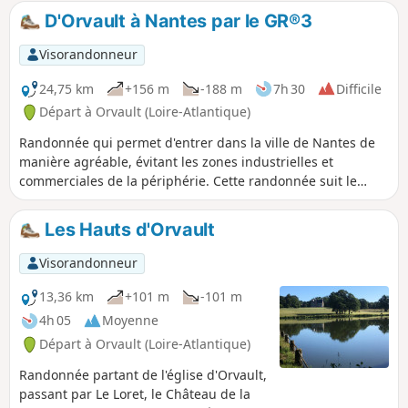
magnifique parc, vous ferez un tour de
D'Orvault à Nantes par le GR®3
campagne qui vous conduira jusqu’au
Château du Loret. S’il est peu visible
Visorandonneur
quand on passe à côté, il se révèlera
lorsque vous arriverez à l’étang du
24,75 km
+156 m
-188 m
7h 30
Difficile
même nom. Ensuite, la traversée du
Départ à Orvault (Loire-Atlantique)
bourg d’Orvault vous permettra
Randonnée qui permet d'entrer dans la ville de Nantes de
d’admirer un immense calvaire et une
manière agréable, évitant les zones industrielles et
belle église. Enfin, le parcours dans la
commerciales de la périphérie. Cette randonnée suit le
vallée du Cens vous conduira au bel
tracé du GR®3, sauf dans le coeur de la ville.
étang de la Cholière.
Les Hauts d'Orvault
Visorandonneur
13,36 km
+101 m
-101 m
4h 05
Moyenne
Départ à Orvault (Loire-Atlantique)
Randonnée partant de l'église d'Orvault,
passant par Le Loret, le Château de la