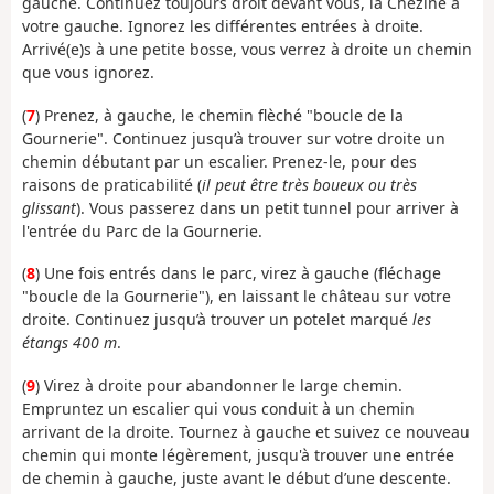
gauche. Continuez toujours droit devant vous, la Chézine à
votre gauche. Ignorez les différentes entrées à droite.
Arrivé(e)s à une petite bosse, vous verrez à droite un chemin
que vous ignorez.
(
7
) Prenez, à gauche, le chemin flèché "boucle de la
Gournerie". Continuez jusqu’à trouver sur votre droite un
chemin débutant par un escalier. Prenez-le, pour des
raisons de praticabilité (
il peut être très boueux ou très
glissant
). Vous passerez dans un petit tunnel pour arriver à
l'entrée du Parc de la Gournerie.
(
8
) Une fois entrés dans le parc, virez à gauche (fléchage
"boucle de la Gournerie"), en laissant le château sur votre
droite. Continuez jusqu’à trouver un potelet marqué
les
étangs 400 m
.
(
9
) Virez à droite pour abandonner le large chemin.
Empruntez un escalier qui vous conduit à un chemin
arrivant de la droite. Tournez à gauche et suivez ce nouveau
chemin qui monte légèrement, jusqu'à trouver une entrée
de chemin à gauche, juste avant le début d’une descente.