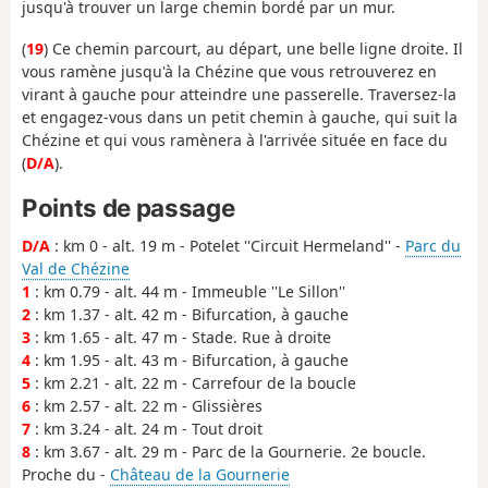
jusqu'à trouver un large chemin bordé par un mur.
(
19
) Ce chemin parcourt, au départ, une belle ligne droite. Il
vous ramène jusqu'à la Chézine que vous retrouverez en
virant à gauche pour atteindre une passerelle. Traversez-la
et engagez-vous dans un petit chemin à gauche, qui suit la
Chézine et qui vous ramènera à l'arrivée située en face du
(
D/A
).
Points de passage
D/A
: km 0 - alt. 19 m - Potelet ''Circuit Hermeland'' -
Parc du
Val de Chézine
1
: km 0.79 - alt. 44 m - Immeuble ''Le Sillon''
2
: km 1.37 - alt. 42 m - Bifurcation, à gauche
3
: km 1.65 - alt. 47 m - Stade. Rue à droite
4
: km 1.95 - alt. 43 m - Bifurcation, à gauche
5
: km 2.21 - alt. 22 m - Carrefour de la boucle
6
: km 2.57 - alt. 22 m - Glissières
7
: km 3.24 - alt. 24 m - Tout droit
8
: km 3.67 - alt. 29 m - Parc de la Gournerie. 2e boucle.
Proche du -
Château de la Gournerie