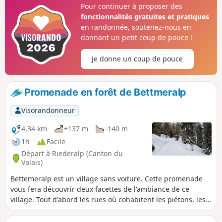
Pour continuer à proposer des
fonctionnalités gratuites et pratiques
en randonnée, soutenez-nous en
donnant un petit coup de pouce !
Je donne un coup de pouce
Promenade en forêt de Bettmeralp
Visorandonneur
4,34 km
+137 m
-140 m
1h
Facile
Départ à Riederalp (Canton du
Valais)
Bettemeralp est un village sans voiture. Cette promenade
vous fera découvrir deux facettes de l'ambiance de ce
village. Tout d'abord les rues où cohabitent les piétons, les
randonneurs, les skieurs, les taxis chenillettes, etc. Ensuite
le grand calme dans cette belle forêt de Bettmeralp.