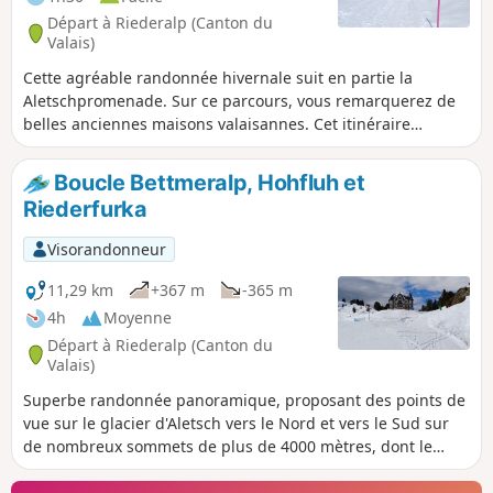
Départ à Riederalp (Canton du
Valais)
Cette agréable randonnée hivernale suit en partie la
Aletschpromenade. Sur ce parcours, vous remarquerez de
belles anciennes maisons valaisannes. Cet itinéraire
propose aussi plusieurs points de vue sur les sommets
valaisans de plus de 4000 mètres.
Boucle Bettmeralp, Hohfluh et
Riederfurka
Visorandonneur
11,29 km
+367 m
-365 m
4h
Moyenne
Départ à Riederalp (Canton du
Valais)
Superbe randonnée panoramique, proposant des points de
vue sur le glacier d'Aletsch vers le Nord et vers le Sud sur
de nombreux sommets de plus de 4000 mètres, dont le
Cervin, le Weisshorn et le massif du Mont Rose.