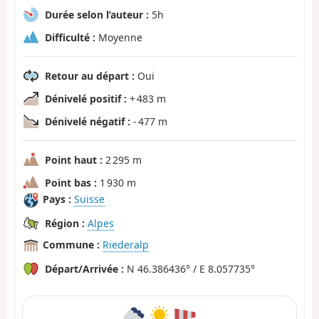
Durée selon l’auteur :
5h
Difficulté :
Moyenne
Retour au départ :
Oui
Dénivelé positif :
+ 483 m
Dénivelé négatif :
- 477 m
Point haut :
2 295 m
Point bas :
1 930 m
Pays :
Suisse
Région :
Alpes
Commune :
Riederalp
Départ/Arrivée :
N 46.386436° / E 8.057735°