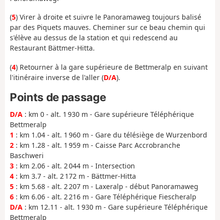
(
5
) Virer à droite et suivre le Panoramaweg toujours balisé
par des Piquets mauves. Cheminer sur ce beau chemin qui
s'élève au dessus de la station et qui redescend au
Restaurant Bättmer-Hitta.
(
4
) Retourner à la gare supérieure de Bettmeralp en suivant
l'itinéraire inverse de l'aller (
D/A
).
Points de passage
D/A
: km 0 - alt. 1 930 m - Gare supérieure Téléphérique
Bettmeralp
1
: km 1.04 - alt. 1 960 m - Gare du télésiège de Wurzenbord
2
: km 1.28 - alt. 1 959 m - Caisse Parc Accrobranche
Baschweri
3
: km 2.06 - alt. 2 044 m - Intersection
4
: km 3.7 - alt. 2 172 m - Bättmer-Hitta
5
: km 5.68 - alt. 2 207 m - Laxeralp - début Panoramaweg
6
: km 6.06 - alt. 2 216 m - Gare Téléphérique Fiescheralp
D/A
: km 12.11 - alt. 1 930 m - Gare supérieure Téléphérique
Bettmeralp