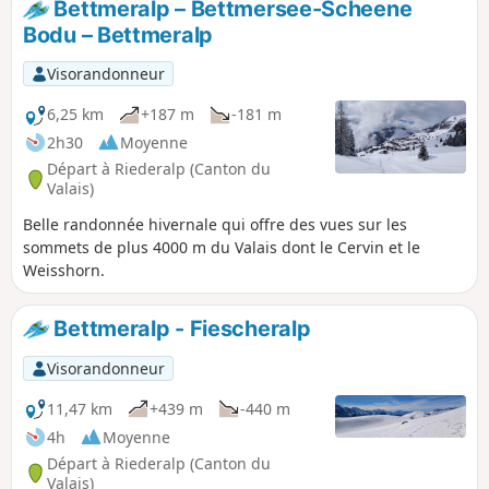
Bettmeralp – Bettmersee-Scheene
Bodu – Bettmeralp
Visorandonneur
6,25 km
+187 m
-181 m
2h30
Moyenne
Départ à Riederalp (Canton du
Valais)
Belle randonnée hivernale qui offre des vues sur les
sommets de plus 4000 m du Valais dont le Cervin et le
Weisshorn.
Bettmeralp - Fiescheralp
Visorandonneur
11,47 km
+439 m
-440 m
4h
Moyenne
Départ à Riederalp (Canton du
Valais)