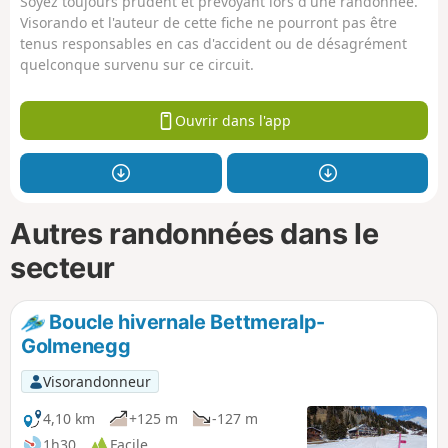
Soyez toujours prudent et prévoyant lors d'une randonnée.
Visorando et l'auteur de cette fiche ne pourront pas être
tenus responsables en cas d'accident ou de désagrément
quelconque survenu sur ce circuit.
Ouvrir dans l'app
Autres randonnées dans le
secteur
Boucle hivernale Bettmeralp-
Golmenegg
Visorandonneur
4,10 km
+125 m
-127 m
1h30
Facile