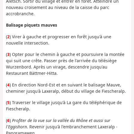
Aletsch. Sortir du village et entrer en forêt. Atteindre un
nouveau croisement au niveau de la caisse du parc
accrobranche.
Balisage piquets mauves
(
2
)
Virer à gauche et progresser en forêt jusqu'à une
nouvelle intersection.
(
3
) Opter pour le chemin à gauche et poursuivre la montée
qui suit une crête. Passer près de l'arrivée du télésiège
Wurzenbord. Après un virage, descendre jusqu'au
Restaurant Bättmer-Hitta.
(
4
) En direction Nord-Est et en suivant le balisage Mauve,
cheminer jusqu'à Laxeralp, début du village de Fiescheralp.
(
5
) Traverser le village jusqu'à La gare du téléphérique de
Fiescheralp.
(
6
)
Profiter de la vue sur la vallée du Rhône et aussi sur
l'Eggishorn
. Revenir jusqu'à l'embranchement Laxeralp -
Panoramaweg.