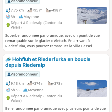
Visorandonneur
7,75 km
+95 m
-498 m
3h
Moyenne
Départ à Riederalp (Canton du
Valais)
Superbe randonnée panoramique, avec un point de vue
remarquable sur le glacier d'Aletsch. En arrivant à
Riederfurka, vous pourrez remarquer la Villa Cassel.
Hohfluh et Riederfurka en boucle
depuis Riederalp
Visorandonneur
9,13 km
+374 m
-378 m
5h 58
Moyenne
Départ à Riederalp (Canton du
Valais)
Belle randonnée panoramique avec plusieurs points de vue