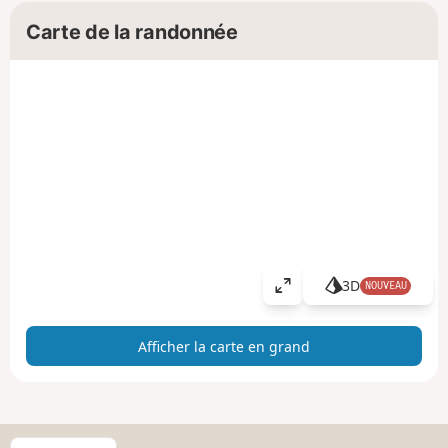
Carte de la randonnée
3D
NOUVEAU
A
ff
i
Afficher la carte en grand
c
h
e
r
l
C