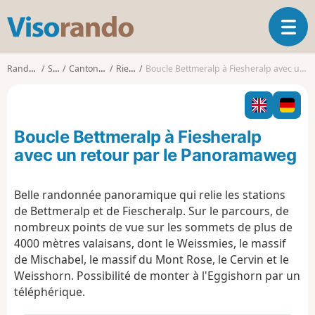
V
O
i
u
s
v
o
Randonnées
Suisse
Canton du Valais
Riederalp
Boucle Bettmeralp à Fiesheralp avec un retour par le Panoramaweg
r
r
i
a
r
n
l
d
Boucle Bettmeralp à Fiesheralp
a
o
n
avec un retour par le Panoramaweg
a
v
Belle randonnée panoramique qui relie les stations
i
de Bettmeralp et de Fiescheralp. Sur le parcours, de
g
a
nombreux points de vue sur les sommets de plus de
t
4000 mètres valaisans, dont le Weissmies, le massif
i
de Mischabel, le massif du Mont Rose, le Cervin et le
o
Weisshorn. Possibilité de monter à l'Eggishorn par un
n
téléphérique.