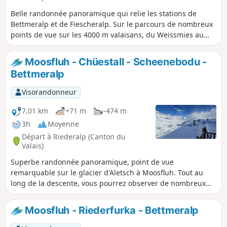
Belle randonnée panoramique qui relie les stations de
Bettmeralp et de Fiescheralp. Sur le parcours de nombreux
points de vue sur les 4000 m valaisans, du Weissmies au
Weisshorn.
Moosfluh - Chüestall - Scheenebodu -
Bettmeralp
Visorandonneur
7,01 km
+71 m
-474 m
3h
Moyenne
Départ à Riederalp (Canton du
Valais)
Superbe randonnée panoramique, point de vue
remarquable sur le glacier d'Aletsch à Moosfluh. Tout au
long de la descente, vous pourrez observer de nombreux
sommets valaisans dépassant les 4000 mètres, notamment
le Cervin et le Weisshorn.
Moosfluh - Riederfurka - Bettmeralp