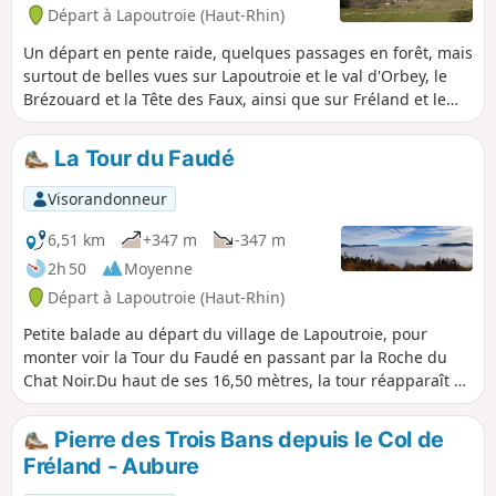
des grands arbres.
Départ à Lapoutroie (Haut-Rhin)
Un départ en pente raide, quelques passages en forêt, mais
surtout de belles vues sur Lapoutroie et le val d'Orbey, le
Brézouard et la Tête des Faux, ainsi que sur Fréland et le
massif du Kaelblin.
La Tour du Faudé
Visorandonneur
6,51 km
+347 m
-347 m
2h 50
Moyenne
Départ à Lapoutroie (Haut-Rhin)
Petite balade au départ du village de Lapoutroie, pour
monter voir la Tour du Faudé en passant par la Roche du
Chat Noir.Du haut de ses 16,50 mètres, la tour réapparaît au
sommet du Faudé. Elle a été inaugurée le 15 août 2002,
offrant aux visiteurs l’occasion d’embrasser les superbes
Pierre des Trois Bans depuis le Col de
paysages du pays welche et des environs.Et pour finir votre
Fréland - Aubure
journée, il est possible de faire un tour à la fromagerie