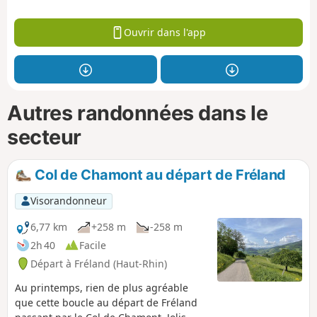
Ouvrir dans l'app
Autres randonnées dans le
secteur
Col de Chamont au départ de Fréland
Visorandonneur
6,77 km
+258 m
-258 m
2h 40
Facile
Départ à Fréland (Haut-Rhin)
Au printemps, rien de plus agréable
que cette boucle au départ de Fréland