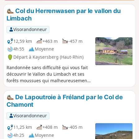
promenade.
Col du Herrenwasen par le vallon du
Limbach
Visorandonneur
12,59 km
+463 m
-457 m
4h 55
Moyenne
Départ à Kaysersberg (Haut-Rhin)
Randonnée sans difficulté qui vous fait
découvrir le Vallon du Limbach et ses
forêts moussues qui malheureusement
ont beaucoup souffert de diverses
tempêtes. La partie haute du parcours
De Lapoutroie à Fréland par le Col de
se fait à travers de belles forêts mixtes,
Chamont
de résineux, chênes et hêtres. Peut se
faire en toute saison mais idéale par
Visorandonneur
une chaude journée ensoleillée, le
vallon étant très ombragé. Le reste du
11,25 km
+408 m
-405 m
parcours se fait également à l'ombre
4h 25
Moyenne