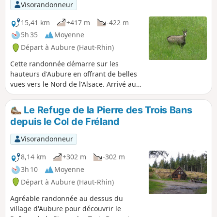
Haxaire où on y fabrique le Munster.
Visorandonneur
15,41 km
+417 m
-422 m
5h 35
Moyenne
Départ à Aubure (Haut-Rhin)
Cette randonnée démarre sur les
hauteurs d'Aubure en offrant de belles
vues vers le Nord de l'Alsace. Arrivé au
chalet des "Pierre des Trois Bans",
quelques tables permettent une petite
Le Refuge de la Pierre des Trois Bans
halte. En poursuivant le chemin des
depuis le Col de Fréland
crêtes, on peut admirer la vallée de
Sainte Marie-Aux-Mines. Sur le retour,
Visorandonneur
de belles vues sur la vallée d'Orbey et
les massifs vers le Sud de l'Alsace.Par
8,14 km
+302 m
-302 m
temps clair, on peut apercevoir, tout au
3h 10
Moyenne
loin, le Grand Ballon, le Petit Ballon et
Départ à Aubure (Haut-Rhin)
même le Hohneck, si l'on est
observateur.
Agréable randonnée au dessus du
village d'Aubure pour découvrir le