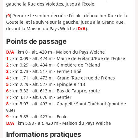
gauche la Rue des Violettes, jusqu'à l'école.
(
9
) Prendre le sentier derrière l'école, déboucher Rue de la
Goutelle, et la suivre sur la gauche, jusqu'à la Grand'Rue,
devant la Maison du Pays Welche (
D/A
).
Points de passage
D/A
: km 0 - alt. 420 m - Maison du Pays Welche
1
: km 0.09 - alt. 424 m - Mairie de Fréland/Rue de l'Eglise
2
: km 0.29 - alt. 434 m - Cimetière de Fréland
3
: km 0.73 - alt. 517 m - Ferme Choé
4
: km 1.71 - alt. 473 m - Grand 'Rue et rue de Frênes
5
: km 2.29 - alt. 527 m - Épingle R 113
6
: km 3.32 - alt. 613 m - Bas de Taupré, route
7
: km 4.17 - alt. 676 m - Sentier
8
: km 5.07 - alt. 493 m - Chapelle Saint-Thiébaut (point de
vue)
9
: km 5.85 - alt. 427 m - Ecole
D/A
: km 5.98 - alt. 420 m - Maison du Pays Welche
Informations pratiques