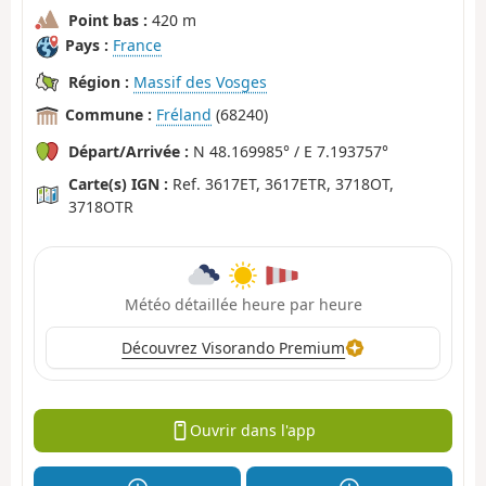
Point bas :
420 m
Pays :
France
Région :
Massif des Vosges
Commune :
Fréland
(68240)
Départ/Arrivée :
N 48.169985° / E 7.193757°
Carte(s) IGN :
Ref. 3617ET, 3617ETR, 3718OT,
3718OTR
Météo détaillée heure par heure
Découvrez Visorando Premium
Ouvrir dans l'app