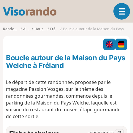
V
O
i
u
s
v
o
Randonnées
Alsace
Haut-Rhin
Fréland
Boucle autour de la Maison du Pays Welche à Fréland
r
r
i
a
r
n
l
d
Boucle autour de la Maison du Pays
a
o
n
Welche à Fréland
a
v
Le départ de cette randonnée, proposée par le
i
magazine Passion Vosges, sur le thème des
g
a
randonnées gourmandes, commence depuis le
t
parking de la Maison du Pays Welche, laquelle est
i
voisine du restaurant du musée, étape gourmande
o
de cette sortie.
n