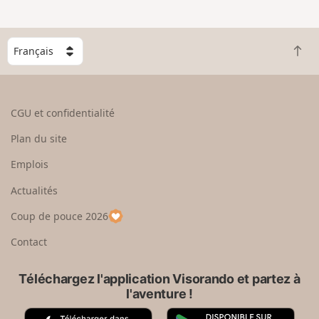
e
n
g
C
r
R
h
a
e
o
n
t
i
d
o
s
CGU et confidentialité
u
i
r
s
Plan du site
e
s
n
e
Emplois
h
z
Actualités
a
u
u
n
Coup de pouce 2026
t
p
a
Contact
y
s
Téléchargez l'application Visorando et partez à
l'aventure !
A
G