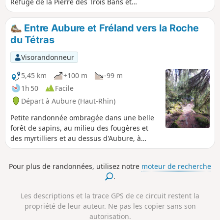
Refuge de la Pierre des Trois Bans et
profiter de beaux paysages sur Fréland,
Lapoutroie, la vallée de Sainte-Marie-
Entre Aubure et Fréland vers la Roche
aux-Mines et d'Aubure.
du Tétras
Visorandonneur
5,45 km
+100 m
-99 m
1h 50
Facile
Départ à Aubure (Haut-Rhin)
Petite randonnée ombragée dans une belle
forêt de sapins, au milieu des fougères et
des myrtilliers et au dessus d'Aubure, à
destination de la Roche du Tétras
Pour plus de randonnées, utilisez notre
moteur de recherche
.
Les descriptions et la trace GPS de ce circuit restent la
propriété de leur auteur. Ne pas les copier sans son
autorisation.