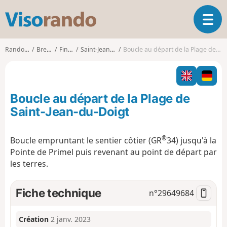
V
O
i
u
s
v
o
Randonnées
Bretagne
Finistère
Saint-Jean-du-Doigt
Boucle au départ de la Plage de Saint-Jean-du-Doigt
r
r
i
a
r
n
l
d
Boucle au départ de la Plage de
a
o
n
Saint-Jean-du-Doigt
a
v
®
Boucle empruntant le sentier côtier (GR
34) jusqu'à la
i
Pointe de Primel puis revenant au point de départ par
g
a
les terres.
t
i
Fiche technique
n°
29649684
o
n
Création
2 janv. 2023