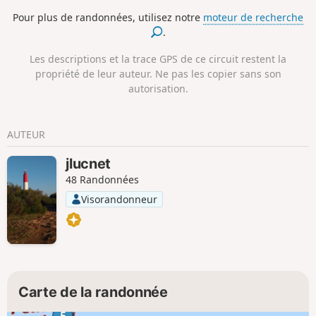
marée haute ou basse, on chemine dans un endroit aux
Pour plus de randonnées, utilisez notre
moteur de recherche
multiples facettes, avec pour décor le site majestueux de
.
l'entrée de la Rivière de Morlaix et ses monuments
emblématiques.
Les descriptions et la trace GPS de ce circuit restent la
propriété de leur auteur. Ne pas les copier sans son
autorisation.
AUTEUR
jlucnet
48 Randonnées
Visorandonneur
Carte de la randonnée