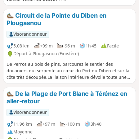
progressivement la Baie de Morlaix et
ses nombreuses îles et presqu'îles. Vues
Circuit de la Pointe du Diben en
magnifiques jusqu'à l'Île de Batz et
Plougasnou
Roscoff et paysages totalement
différents selon la marée, la couleur du
Visorandonneur
ciel, et l'éclairage. Belles demeures sur
le circuit de retour au long des champs
5,08 km
+99 m
-96 m
1h 45
Facile
et chemins creux.
Départ à Plougasnou (Finistère)
De Perros au bois de pins, parcourez le sentier des
douaniers qui serpente au cœur du Port du Diben et sur la
côte très découpée.La liaison intérieure dévoile toute une
série de fontaines et lavoirs.
De la Plage de Port Blanc à Térénez en
aller-retour
Visorandonneur
11,96 km
+97 m
-100 m
3h 40
Moyenne