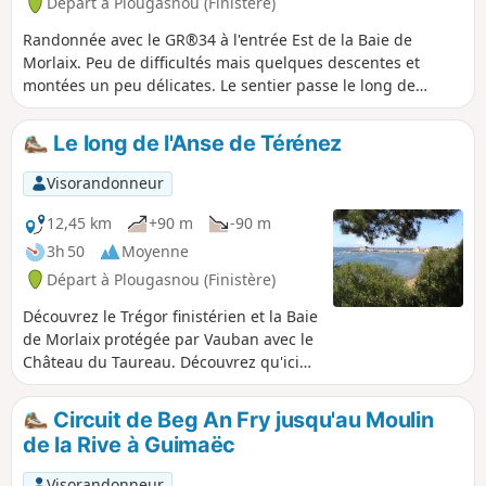
Départ à Plougasnou (Finistère)
Randonnée avec le GR®34 à l'entrée Est de la Baie de
Morlaix. Peu de difficultés mais quelques descentes et
montées un peu délicates. Le sentier passe le long de
magnifiques propriétés et offre une vue époustouflante de
la baie de Morlaix. À faire dans les deux sens, à des heures
Le long de l'Anse de Térénez
différentes et à des moments de la marée différents.
Visorandonneur
12,45 km
+90 m
-90 m
3h 50
Moyenne
Départ à Plougasnou (Finistère)
Découvrez le Trégor finistérien et la Baie
de Morlaix protégée par Vauban avec le
Château du Taureau. Découvrez qu'ici
aussi vous êtes au pays de l’huître. Vous
apercevrez aussi la presqu'île de
Circuit de Beg An Fry jusqu'au Moulin
Barnénez célèbre pour son cairn
de la Rive à Guimaëc
spectaculaire : tombes en pierre datant
du Néolithique (environ 4 000 ans avant
Visorandonneur