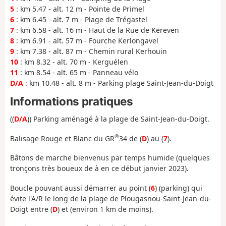
5
: km 5.47 - alt. 12 m - Pointe de Primel
6
: km 6.45 - alt. 7 m - Plage de Trégastel
7
: km 6.58 - alt. 16 m - Haut de la Rue de Kereven
8
: km 6.91 - alt. 57 m - Fourche Kerlongavel
9
: km 7.38 - alt. 87 m - Chemin rural Kerhouin
10
: km 8.32 - alt. 70 m - Kerguélen
11
: km 8.54 - alt. 65 m - Panneau vélo
D/A
: km 10.48 - alt. 8 m - Parking plage Saint-Jean-du-Doigt
Informations pratiques
((
D/A
)) Parking aménagé à la plage de Saint-Jean-du-Doigt.
®
Balisage Rouge et Blanc du GR
34 de (
D
) au (
7
).
Bâtons de marche bienvenus par temps humide (quelques
tronçons très boueux de à en ce début janvier 2023).
Boucle pouvant aussi démarrer au point (
6
) (parking) qui
évite l'A/R le long de la plage de Plougasnou-Saint-Jean-du-
Doigt entre (
D
) et (environ 1 km de moins).