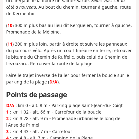
droite/gauche la Route de Sainte-Barbe.
Belles vues sur la
côté à nouveau
. Au bout du chemin, tourner à gauche, route
de Kermenhir.
(
10
) 300 m plus bas au lieu dit Kerguelen, tourner à gauche,
Promenade de la Méloine.
(
11
) 300 m plus loin, partir à droite et suivre les panneaux
du parcours vélo. Après un court linéaire en terre, retrouver
le bitume du Chemin de Ruffelic, puis celui du Chemin de
Lézouzard. Retrouver la route de la plage
Faire le trajet inverse de l'aller pour fermer la boucle sur le
parking de la plage (
D/A
).
Points de passage
D/A
: km 0 - alt. 8 m - Parking plage Saint-Jean-du-Doigt
1
: km 1.02 - alt. 66 m - Carrefour de la boucle
2
: km 3.78 - alt. 9 m - Promenade urbanisée le long de
l'Anse de Primel
3
: km 4.43 - alt. 7 m - Carrefour
4
: km 4.8 - alt. 7 m - Camping de la Plage