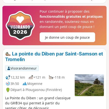
renaissance, Feunten ar Bis, son Oratoire du Sacre.
Pour continuer à proposer des
fonctionnalités gratuites et pratiques
en randonnée, soutenez-nous en
donnant un petit coup de pouce !
Je donne un coup de pouce
La pointe du Diben par Saint-Samson et
Tromelin
Visorandonneur
12,32 km
+121 m
-118 m
3h 50
Moyenne
Départ à Plougasnou (Finistère)
La Pointe du Diben : un grand classique
du GR®34 qui permet à partir du
sentier côtier, de découvrir