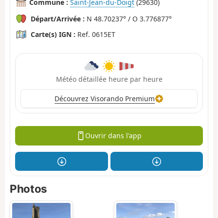
Commune :
Saint-Jean-du-Doigt
(29630)
Départ/Arrivée :
N 48.70237° / O 3.776877°
Carte(s) IGN :
Ref. 0615ET
Météo détaillée heure par heure
Découvrez Visorando Premium
Ouvrir dans l'app
Photos