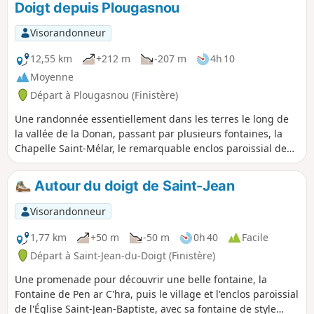
Doigt depuis Plougasnou
Visorandonneur
12,55 km
+212 m
-207 m
4h 10
Moyenne
Départ à Plougasnou (Finistère)
Une randonnée essentiellement dans les terres le long de
la vallée de la Donan, passant par plusieurs fontaines, la
Chapelle Saint-Mélar, le remarquable enclos paroissial de
Saint-Jean-du-Doigt, des oratoires. En fin de parcours, un
aller-retour sur le sentier côtier permet une vue sur le
Autour du doigt de Saint-Jean
large. Le point de départ, près de la plage, permet de
profiter de celle-ci en fin de randonnée.
Visorandonneur
1,77 km
+50 m
-50 m
0h 40
Facile
Départ à Saint-Jean-du-Doigt (Finistère)
Une promenade pour découvrir une belle fontaine, la
Fontaine de Pen ar C'hra, puis le village et l'enclos paroissial
de l'Église Saint-Jean-Baptiste, avec sa fontaine de style