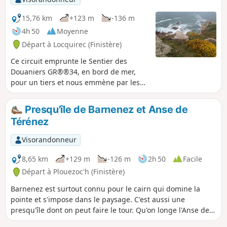
Jésus-Christ).
15,76 km
+123 m
-136 m
4h 50
Moyenne
Départ à Locquirec (Finistère)
Ce circuit emprunte le Sentier des
Douaniers GR®®34, en bord de mer,
pour un tiers et nous emmène par les
chemins de campagne pour le reste.
Côté bleu : le surplomb de la mer, la
Presqu'île de Barnenez et Anse de
pointe et le coteau de Beg an Fry, la vue
Térénez
plongeante sur les plages. Côté vert :
les chemins arborés, le moulin restauré
Visorandonneur
de Trobodec, chapelles et fontaines de
Christ, sources ... Un beau résumé de la
8,65 km
+129 m
-126 m
2h 50
Facile
Bretagne du Nord.
Départ à Plouezoc'h (Finistère)
Barnenez est surtout connu pour le cairn qui domine la
pointe et s'impose dans le paysage. C'est aussi une
presqu'île dont on peut faire le tour. Qu'on longe l'Anse de
Térenez, ou la Rivière de Morlaix, qu'on s'y promène à