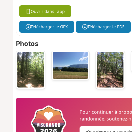
Ouvrir dans l'app
Télécharger le GPX
Télécharger le PDF
Photos
Pour continuer à prop
randonnée, soutenez-no
Je donne un coup d