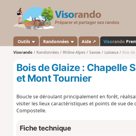
V
i
s
o
r
a
Outils
Randonnées
Aide ↗
Viso
rando
Pre
n
Visorando
Randonnées
Rhône-Alpes
Savoie
Loisieux
Bois de
d
o
Bois de Glaize : Chapelle 
et Mont Tournier
Boucle se déroulant principalement en forêt, réalis
visiter les lieux caractéristiques et points de vue de
Compostelle.
Fiche technique