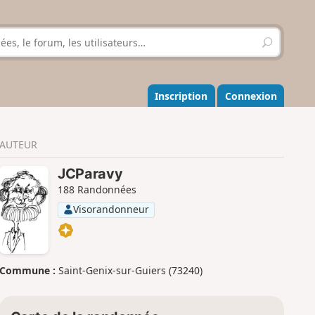
R
e
c
h
e
Inscription
Connexion
r
c
h
AUTEUR
e
r
JCParavy
188 Randonnées
Visorandonneur
Commune :
Saint-Genix-sur-Guiers (73240)