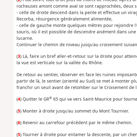
rocheuses amont comme aval se sont rapprochées, deux sent
- celle de droite descend dans la pente et effectue un vira
Recorba, résurgence généralement alimentée,
- celle de gauche monte quelques mètres pour rejoindre l'
souris, où il est possible de descendre aisément dans une 
lucarne.
Continuer le chemin de niveau jusqu'au croisement suivan
(
3
) Là, faire un bref aller-et-retour sur la droite pour att
la vue est verticale sur la vallée du Rhône.
De retour au sentier, observer en face les ruines imposan
partir de là, le sentier (orienté au Sud) se met à monter
franchir un seuil avant de retomber sur le Croisement de 
®
(
4
) Quitter le GR
65 qui va vers Saint-Maurice pour tourn
(
5
) Monter à droite jusqu'au sommet du Mont Tournier.
(
6
) Revenir au carrefour précédent par le même chemin.
(
5
) Tourner à droite pour entamer la descente, par un chem