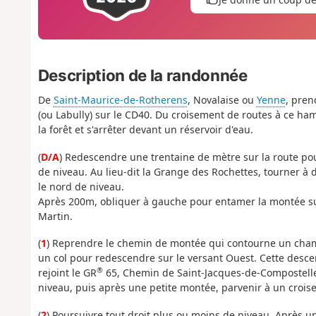
Description de la randonnée
De
Saint-Maurice-de-Rotherens
, Novalaise ou
Yenne
, pren
(ou Labully) sur le CD40. Du croisement de routes à ce ham
la forêt et s'arrêter devant un réservoir d'eau.
(
D/A
) Redescendre une trentaine de mètre sur la route po
de niveau. Au lieu-dit la Grange des Rochettes, tourner à
le nord de niveau.
Après 200m, obliquer à gauche pour entamer la montée sur 
Martin.
(
1
) Reprendre le chemin de montée qui contourne un champ 
un col pour redescendre sur le versant Ouest. Cette descen
®
rejoint le GR
65, Chemin de Saint-Jacques-de-Compostelle 
niveau, puis après une petite montée, parvenir à un croi
(
2
) Poursuivre tout droit plus ou moins de niveau. Après 