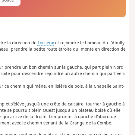
dre la direction de
Loisieux
et rejoindre le hameau du L'Abully
eau, prendre la petite route étroite qui monte en direction de
ur prendre un bon chemin sur la gauche, qui part plein Nord
 droite pour descendre rejoindre un autre chemin qui part vers
ce chemin qui mène, en lisière de bois, à la Chapelle Saint-
et s'élève jusqu'à une crête de calcaire, tourner à gauche à
te se poursuit plein Ouest jusqu'à un plateau boisé où elle
qui arrive de la droite. L'emprunter à gauche d'abord de
sement avec le chemin venant de la Grange de la Combe.
une bonne centaine de mètres, dans un passage où les barres