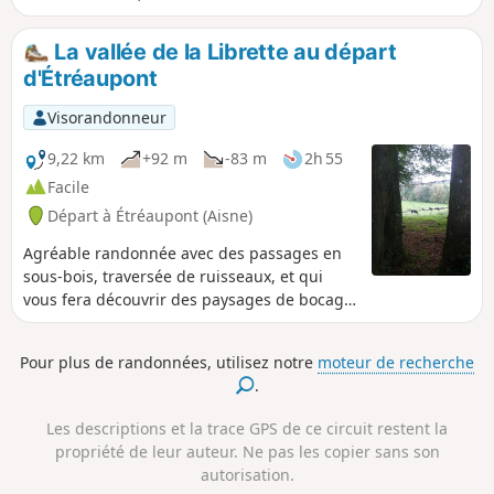
aménagée reliant Guise à Hirson. La
boucle débute de l'Église Saint-Martin,
La vallée de la Librette au départ
suit un temps l'Axe Vert en direction de
d'Étréaupont
Guise, emprunte en partie le GR®122
pour revenir au village.
Visorandonneur
9,22 km
+92 m
-83 m
2h 55
Facile
Départ à Étréaupont (Aisne)
Agréable randonnée avec des passages en
sous-bois, traversée de ruisseaux, et qui
vous fera découvrir des paysages de bocage
aux alentours des deux villages d'Étréaupont
et de Gergny.
Pour plus de randonnées, utilisez notre
moteur de recherche
.
Les descriptions et la trace GPS de ce circuit restent la
propriété de leur auteur. Ne pas les copier sans son
autorisation.