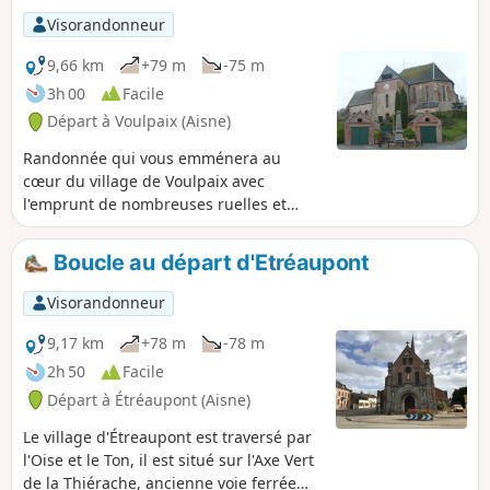
Visorandonneur
9,66 km
+79 m
-75 m
3h 00
Facile
Départ à Voulpaix (Aisne)
Randonnée qui vous emménera au
cœur du village de Voulpaix avec
l'emprunt de nombreuses ruelles et
passages. Il vous fera également
découvrir un riche petit patrimoine :
Boucle au départ d'Etréaupont
fontaines, calvaires, lavoirs, etc.
Visorandonneur
9,17 km
+78 m
-78 m
2h 50
Facile
Départ à Étréaupont (Aisne)
Le village d'Étreaupont est traversé par
l'Oise et le Ton, il est situé sur l'Axe Vert
de la Thiérache, ancienne voie ferrée