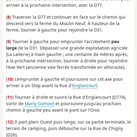
arriver à la prochaine intersection, avec la D77.
(
8
) Traverser la D77 et continuer en face sur le chemin qui
descend vers la ferme du Moulin Neuf. À hauteur de la
ferme, tourner à gauche pour rejoindre la D31.
(
9
) Tourner à gauche pour emprunter l'accotement
peu
large
de la D31. Dépasser une grande exploitation agricole
(La Laiterie) à main gauche ; une centaine de mètres après,
à la prochaine intersection, tourner à droite pour rejoindre
l'Axe Vert (ancienne voie ferrée transformée en véloroute).
(
10
) L'emprunter à gauche et poursuivre sur cet axe pour
arriver à un Stop avant la Rue d'
Englancourt
.
(
11
) Tourner à droite et suivre la Rue d'Englancourt (D774),
sortir de
Marly-Gomont
et poursuivre jusqu'au prochain
chemin à gauche peu avant le pont sur l'Oise.
(
12
) Il part plein Ouest puis longe, sur sa partie terminale, le
terrain de camping, puis débouche sur la Rue de Chigny
(D26).