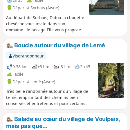
2h 35
Facile
Départ à Sorbais (Aisne)
Au départ de Sorbais, Didou la chouette
chevêche vous invite dans son
domaine : le bocage Elle vous propose
une découverte pédagogique et
instructive de la haute vallée de l’Oise,
Boucle autour du village de Lemé
de son bocage, de son patrimoine
faunistique et floristique, de ses
Visorandonneur
activités traditionnelles. Ainsi, entre (1)
et (3), vous pourrez suivre un premier
9,38 km
+31 m
-31 m
2h 45
tronçon du sentier balisé de panneaux
Facile
d’interprétation thématiques.
Départ à Lemé (Aisne)
Très belle randonnée autour du village de
Lemé, empruntant des chemins bien
conservés et entretenus et pour certains
bordés de haies séculaires.
Balade au cœur du village de Voulpaix,
mais pas que...