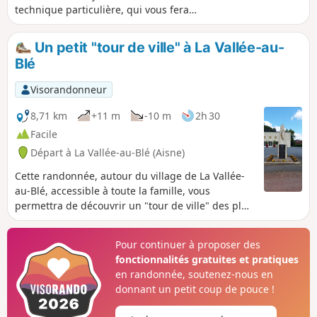
technique particulière, qui vous fera
traverser les villages de Malzy, Proisy et
Romery, admirer différents monuments :
Un petit "tour de ville" à La Vallée-au-
oratoires, lavoirs et églises fortifiées du XVIe
Blé
siècle ; et surtout comprendre l'utilité et le
fonctionnement du barrage de régulation
Visorandonneur
des crues de l'Oise.
8,71 km
+11 m
-10 m
2h 30
Facile
Départ à La Vallée-au-Blé (Aisne)
Cette randonnée, autour du village de La Vallée-
au-Blé, accessible à toute la famille, vous
permettra de découvrir un "tour de ville" des plus
sympathiques, avec l'emprunt de vieux chemins
ruraux bien entretenus.
Pour continuer à proposer des
fonctionnalités gratuites et pratiques
en randonnée, soutenez-nous en
donnant un petit coup de pouce !