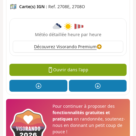
Carte(s) IGN :
Ref. 2708E, 2708O
Météo détaillée heure par heure
Découvrez Visorando Premium
Ouvrir dans l'app
Pour continuer à proposer des
fonctionnalités gratuites et
pratiques
en randonnée, soutenez-
nous en donnant un petit coup de
pouce !