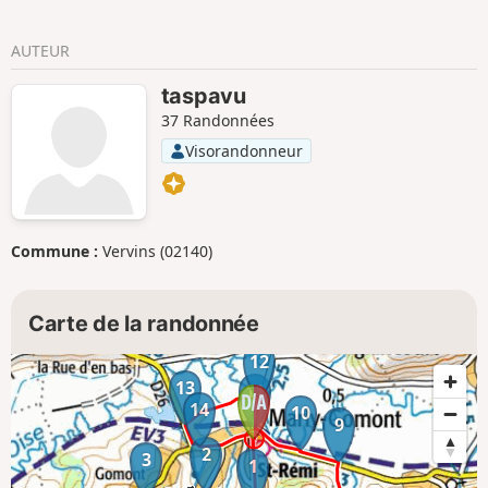
AUTEUR
taspavu
37 Randonnées
Visorandonneur
Commune :
Vervins (02140)
Carte de la randonnée
12
13
11
14
10
9
2
3
1