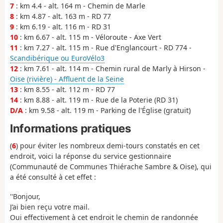
7
: km 4.4 - alt. 164 m - Chemin de Marle
8
: km 4.87 - alt. 163 m - RD 77
9
: km 6.19 - alt. 116 m - RD 31
10
: km 6.67 - alt. 115 m - Véloroute - Axe Vert
11
: km 7.27 - alt. 115 m - Rue d'Englancourt - RD 774 -
Scandibérique ou EuroVélo3
12
: km 7.61 - alt. 114 m - Chemin rural de Marly à Hirson -
Oise (rivière) - Affluent de la Seine
13
: km 8.55 - alt. 112 m - RD 77
14
: km 8.88 - alt. 119 m - Rue de la Poterie (RD 31)
D/A
: km 9.58 - alt. 119 m - Parking de l'Église (gratuit)
Informations pratiques
(
6
) pour éviter les nombreux demi-tours constatés en cet
endroit, voici la réponse du service gestionnaire
(Communauté de Communes Thiérache Sambre & Oise), qui
a été consulté à cet effet :
''Bonjour,
J’ai bien reçu votre mail.
Oui effectivement à cet endroit le chemin de randonnée