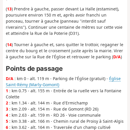
(
13
) Prendre à gauche, passer devant La Halle (estaminet),
poursuivre environ 150 m et, après avoir franchi un
ponceau, tourner à gauche (panneau "interdit sauf
riverains"). Continuer une centaine de mètres sur cette voie
et atteindre la Rue de la Poterie (D31).
(
14
) Tourner à gauche et, sans quitter le trottoir, regagner le
centre du bourg et le croisement juste après la mairie. Virer
à gauche sur la Rue de l'Église et retrouver le parking (
D/A
)
Points de passage
D/A
: km 0 - alt. 119 m - Parking de l'Église (gratuit) -
Église
Saint-Rémy (Marly-Gomont)
1
: km 0.75 - alt. 155 m - Entrée de la ruelle vers la Fontaine
Colette
2
: km 1.34 - alt. 144 m - Rue d'Ermichamp
3
: km 2.09 - alt. 154 m - Rue de Gomont (RD 26)
4
: km 2.63 - alt. 159 m - RD 26 - Voie communale
5
: km 3.38 - alt. 166 m - Chemin rural de Proisy à Saint-Algis
6
: km 3.62 - alt. 164 m - Traversée d'un champ cultivé