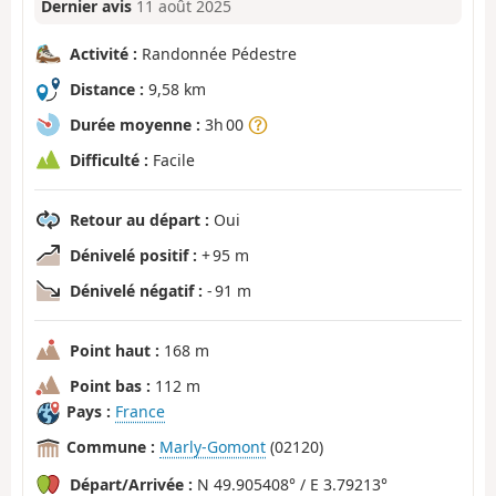
Dernier avis
11 août 2025
Activité :
Randonnée Pédestre
Distance :
9,58 km
Durée moyenne :
3h 00
Difficulté :
Facile
Retour au départ :
Oui
Dénivelé positif :
+ 95 m
Dénivelé négatif :
- 91 m
Point haut :
168 m
Point bas :
112 m
Pays :
France
Commune :
Marly-Gomont
(02120)
Départ/Arrivée :
N 49.905408° / E 3.79213°