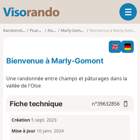
V
O
i
u
s
v
o
Randonnées
Picardie
Aisne
Marly-Gomont
Bienvenue à Marly-Gomont
r
r
i
a
r
n
l
d
Bienvenue à Marly-Gomont
a
o
n
a
Une randonnée entre champs et pâturages dans la
v
vallée de l'Oise
i
g
a
Fiche technique
n°
39632856
t
i
o
Création
5 sept. 2023
n
Mise à jour
10 janv. 2024