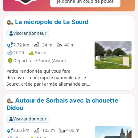
Je donne un coup de pouce
La nécropole de Le Sourd
Visorandonneur
7,72 km
+34 m
-40 m
2h 20
Facile
Départ à Le Sourd (Aisne)
Petite randonnée qui vous fera
découvrir la nécropole nationale de Le
Sourd, créée par l'armée allemande en
1916 pour inhumer les combattants de
la bataille de Guise des 28 et 29 août
Autour de Sorbais avec la chouette
1914, et inaugurée en présence de
Didou
l'empereur Guillaume II. Site classé au
patrimoine mondial de l'UNESCO depuis
Visorandonneur
2023.
8,05 km
+103 m
-100 m