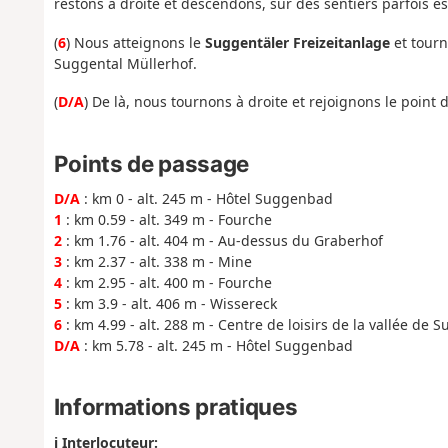
restons à droite et descendons, sur des sentiers parfois e
(
6
) Nous atteignons le
Suggentäler Freizeitanlage
et tourn
Suggental Müllerhof.
(
D/A
) De là, nous tournons à droite et rejoignons le point 
Points de passage
D/A
: km 0 - alt. 245 m - Hôtel Suggenbad
1
: km 0.59 - alt. 349 m - Fourche
2
: km 1.76 - alt. 404 m - Au-dessus du Graberhof
3
: km 2.37 - alt. 338 m - Mine
4
: km 2.95 - alt. 400 m - Fourche
5
: km 3.9 - alt. 406 m - Wissereck
6
: km 4.99 - alt. 288 m - Centre de loisirs de la vallée de 
D/A
: km 5.78 - alt. 245 m - Hôtel Suggenbad
Informations pratiques
ℹ️ Interlocuteur: