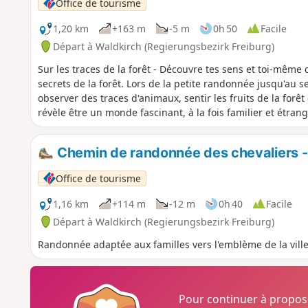
Office de tourisme
1,20 km
+163 m
-5 m
0h 50
Facile
Départ à Waldkirch (Regierungsbezirk Freiburg)
Sur les traces de la forêt - Découvre tes sens et toi-mêm
secrets de la forêt. Lors de la petite randonnée jusqu'au 
observer des traces d'animaux, sentir les fruits de la forêt
révèle être un monde fascinant, à la fois familier et étrang
Chemin de randonnée des chevaliers -
Office de tourisme
1,16 km
+114 m
-12 m
0h 40
Facile
Départ à Waldkirch (Regierungsbezirk Freiburg)
Randonnée adaptée aux familles vers l'emblème de la ville
Pour continuer à propo