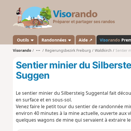
V
i
s
o
r
a
Outils
Randonnées
Aide ↗
Viso
rando
Pre
n
Visorando
•••
Regierungsbezirk Freiburg
Waldkirch
Sentier m
d
o
Sentier minier du Silberstei
Suggen
Le sentier minier du Silbersteig Suggental fait déc
en surface et en sous-sol.
Venez faire le petit tour du sentier de randonnée min
environ 40 minutes à la mine actuelle, ouverte aux vis
quelques wagons de mine qui servaient à extraire le m