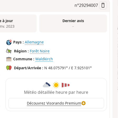
n°
29294007
e à jour
Dernier avis
anv. 2023
–
Pays :
Allemagne
Région :
Forêt Noire
Commune :
Waldkirch
Départ/Arrivée :
N 48.075791° / E 7.925101°
Météo détaillée heure par heure
Découvrez Visorando Premium