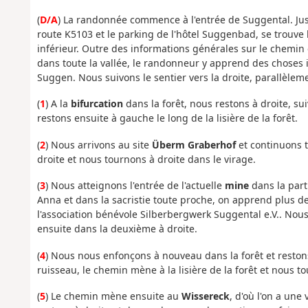
(
D/A
) La randonnée commence à l'entrée de Suggental. Just
route K5103 et le parking de l'hôtel Suggenbad, se trouve 
inférieur. Outre des informations générales sur le chemin 
dans toute la vallée, le randonneur y apprend des choses in
Suggen. Nous suivons le sentier vers la droite, parallèleme
(
1
) A la
bifurcation
dans la forêt, nous restons à droite, su
restons ensuite à gauche le long de la lisière de la forêt.
(
2
) Nous arrivons au site
Überm Graberhof
et continuons t
droite et nous tournons à droite dans le virage.
(
3
) Nous atteignons l'entrée de l'actuelle
mine
dans la parti
Anna et dans la sacristie toute proche, on apprend plus de dé
l'association bénévole Silberbergwerk Suggental e.V.. Nous
ensuite dans la deuxième à droite.
(
4
) Nous nous enfonçons à nouveau dans la forêt et reston
ruisseau, le chemin mène à la lisière de la forêt et nous
(
5
) Le chemin mène ensuite au
Wissereck
, d'où l'on a une