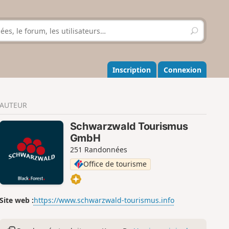
R
e
c
h
e
Inscription
Connexion
r
c
h
AUTEUR
e
r
Schwarzwald Tourismus
GmbH
251 Randonnées
Office de tourisme
Site web :
https://www.schwarzwald-tourismus.info