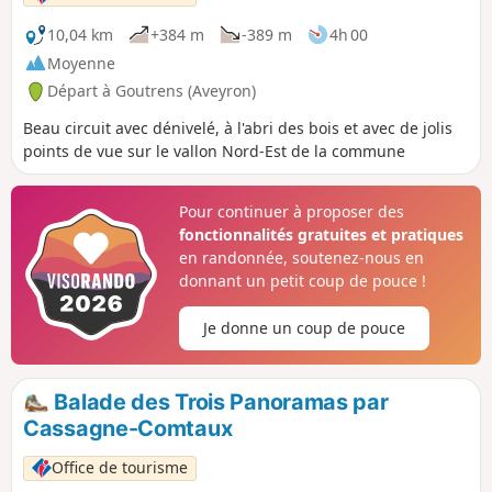
10,04 km
+384 m
-389 m
4h 00
Moyenne
Départ à Goutrens (Aveyron)
Beau circuit avec dénivelé, à l'abri des bois et avec de jolis
points de vue sur le vallon Nord-Est de la commune
Pour continuer à proposer des
fonctionnalités gratuites et pratiques
en randonnée, soutenez-nous en
donnant un petit coup de pouce !
Je donne un coup de pouce
Balade des Trois Panoramas par
Cassagne-Comtaux
Office de tourisme