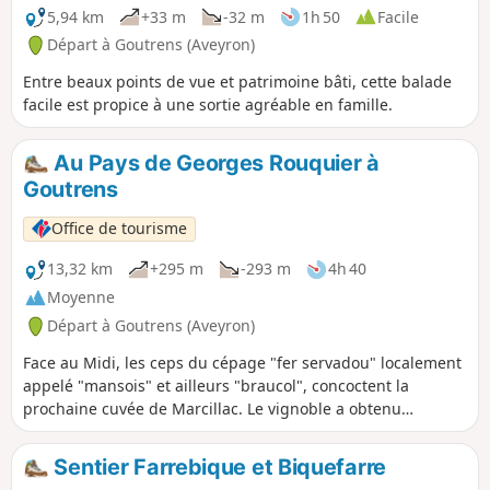
5,94 km
+33 m
-32 m
1h 50
Facile
Départ à Goutrens (Aveyron)
Entre beaux points de vue et patrimoine bâti, cette balade
facile est propice à une sortie agréable en famille.
Au Pays de Georges Rouquier à
Goutrens
Office de tourisme
13,32 km
+295 m
-293 m
4h 40
Moyenne
Départ à Goutrens (Aveyron)
Face au Midi, les ceps du cépage "fer servadou" localement
appelé "mansois" et ailleurs "braucol", concoctent la
prochaine cuvée de Marcillac. Le vignoble a obtenu
l'Appellation d'origine contrôlée en 1990.
Sentier Farrebique et Biquefarre