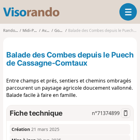
V
O
i
u
s
v
o
Randonnées
Midi-Pyrénées
Aveyron
Goutrens
Balade des Combes depuis le Puech de Cassagne-Comtaux
r
r
i
a
r
n
Balade des Combes depuis le Puech
l
d
a
de Cassagne-Comtaux
o
n
a
Entre champs et prés, sentiers et chemins ombragés
v
i
parcourent un paysage agricole doucement vallonné.
g
Balade facile à faire en famille.
a
t
Fiche technique
n°
71374899
i
o
n
Création
21 mars 2025