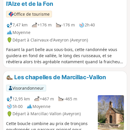
l'Alze et de la Fon
Office de tourisme
7,47 km
+176 m
-176 m
2h 40
Moyenne
Départ à Clairvaux-d'Aveyron (Aveyron)
Faisant la part belle aux sous-bois, cette randonnée vous
guidera en fond de vallée, le long des ruisseaux, et se
révèlera alors très agréable notamment quand la fraicheur
est recherchée.
Les chapelles de Marcillac-Vallon
Visorandonneur
12,95 km
+467 m
-465 m
5h 00
Moyenne
Départ à Marcillac-Vallon (Aveyron)
Cette boucle combine au prix de tronçons
goudronnés un parcours original pour