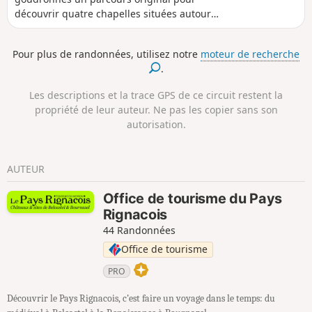
découvrir quatre chapelles situées autour
du village de Marcillac-Vallon. Deux portions
balisées (GR® 62 et PR®) facilitent le
Pour plus de randonnées, utilisez notre
moteur de recherche
cheminement sur la 2e partie du parcours,
.
depuis Saint-Jean-le-Froid, point culminant
de cet itinéraire orienté sur le petit
Les descriptions et la trace GPS de ce circuit restent la
patrimoine religieux. Attention : une
propriété de leur auteur. Ne pas les copier sans son
variante-retour vient d'être publiée après la
autorisation.
dégradation du chemin dans le ravin de
Bruéjouls.
AUTEUR
Office de tourisme du Pays
Rignacois
44 Randonnées
Office de tourisme
PRO
Découvrir le Pays Rignacois, c’est faire un voyage dans le temps: du