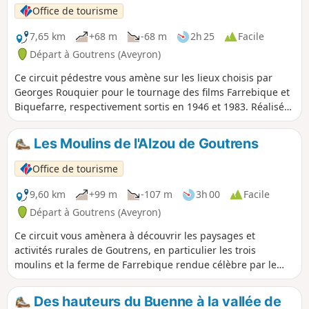
Office de tourisme
7,65 km
+68 m
-68 m
2h 25
Facile
Départ à Goutrens (Aveyron)
Ce circuit pédestre vous amène sur les lieux choisis par
Georges Rouquier pour le tournage des films Farrebique et
Biquefarre, respectivement sortis en 1946 et 1983. Réalisés
à trente-huit ans d’intervalle, ces deux films ont été tournés
au même endroit et avec les mêmes personnages, non
Les Moulins de l'Alzou de Goutrens
professionnels, jouant leur propre rôle. Farrebique, tourné
de novembre 1943 à novembre 1945 et Biquefarre, de
Office de tourisme
l’automne 1982 et mai 1983, retracent la vie quotidienne de
la famille de Georges Rouquier, installée sur la commune de
9,60 km
+99 m
-107 m
3h 00
Facile
Goutrens. D’un lieu de tournage à un autre, vous
Départ à Goutrens (Aveyron)
observerez à votre tour, l’environnement, le cadrage des
Ce circuit vous amènera à découvrir les paysages et
scènes … Vous pourrez ainsi mieux appréhender la façon de
activités rurales de Goutrens, en particulier les trois
travailler de ce grand cinéaste et surtout, lorsque vous
moulins et la ferme de Farrebique rendue célèbre par le
verrez ou reverrez ses films, vous poserez un regard
cinéaste Georges Rouquier.
différent sur chacune des scènes.
Des hauteurs du Buenne à la vallée de