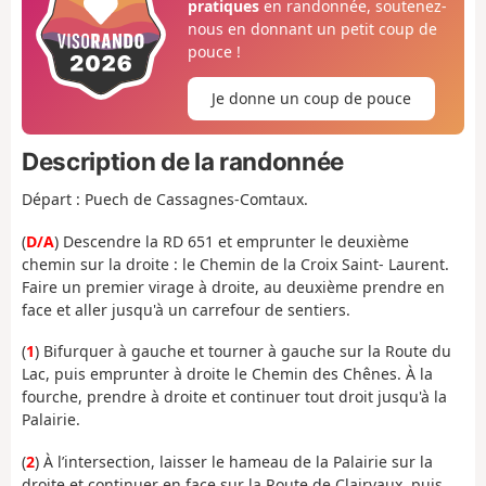
pratiques
en randonnée, soutenez-
nous en donnant un petit coup de
pouce !
Je donne un coup de pouce
Description de la randonnée
Départ : Puech de Cassagnes-Comtaux.
(
D/A
) Descendre la RD 651 et emprunter le deuxième
chemin sur la droite : le Chemin de la Croix Saint- Laurent.
Faire un premier virage à droite, au deuxième prendre en
face et aller jusqu'à un carrefour de sentiers.
(
1
) Bifurquer à gauche et tourner à gauche sur la Route du
Lac, puis emprunter à droite le Chemin des Chênes. À la
fourche, prendre à droite et continuer tout droit jusqu'à la
Palairie.
(
2
) À l’intersection, laisser le hameau de la Palairie sur la
droite et continuer en face sur la Route de Clairvaux, puis