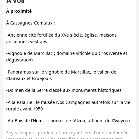
À voir
À proximité
À Cassagnes-Comtaux :
-A
ncienne cité fortifiée du XVe siècle, église, maisons
anciennes, vestiges
-V
ignoble de Marcillac ; domaine viticole du Cros (vente et
dégustation)
-P
anoramas sur le vignoble de Marcillac, le vallon de
Clairvaux et Bruéjouls
-D
olmen de la Serre classé aux monuments historiques
-À la Palairie : le musée Nos Campagnes autrefois sur la vie
rurale avant 1950
-Au Bois de l’Homs : sources de l’Alzou, affluent de l’Aveyron
Soyez toujours prudent et prévoyant lors d'une randonnée.