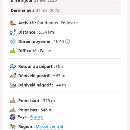
Mise à jour
29 avr. 2025
Dernier avis
31 mai 2025
Activité :
Randonnée Pédestre
Distance :
5,54 km
Durée moyenne :
1h 40
Difficulté :
Facile
Retour au départ :
Oui
Dénivelé positif :
+ 43 m
Dénivelé négatif :
- 44 m
Point haut :
575 m
Point bas :
546 m
Pays :
France
Région :
Massif central