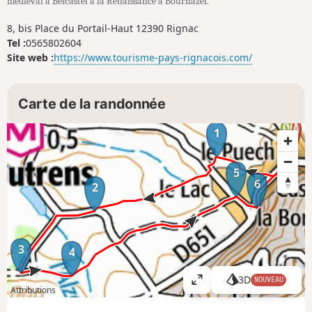
médiéval à Belcastel à la Renaissance à Bournazel.
8, bis Place du Portail-Haut 12390 Rignac
Tel :
0565802604
Site web :
https://www.tourisme-pays-rignacois.com/
Carte de la randonnée
1
5
6
2
3
4
3D
NOUVEAU
A
Attributions
ff