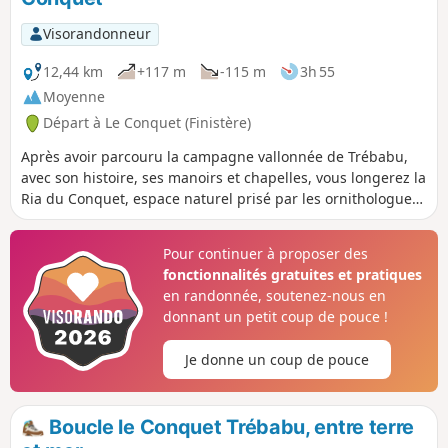
Visorandonneur
12,44 km
+117 m
-115 m
3h 55
Moyenne
Départ à Le Conquet (Finistère)
Après avoir parcouru la campagne vallonnée de Trébabu,
avec son histoire, ses manoirs et chapelles, vous longerez la
Ria du Conquet, espace naturel prisé par les ornithologues
puis, depuis la passerelle du Croaë, vous aurez une jolie
vue sur le Conquet.
Pour continuer à proposer des
fonctionnalités gratuites et pratiques
en randonnée, soutenez-nous en
donnant un petit coup de pouce !
Je donne un coup de pouce
Boucle le Conquet Trébabu, entre terre