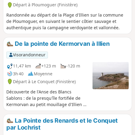
Départ à Ploumoguer (Finistère)
Randonnée au départ de la Plage d'Illien sur la commune
de Ploumoguer, en suivant le sentier côtier sauvage et
authentique puis la campagne verdoyante et vallonnée.
De la pointe de Kermorvan à Illien
Visorandonneur
11,47 km
+123 m
-120 m
3h 40
Moyenne
Départ à Le Conquet (Finistère)
Découverte de l'Anse des Blancs
Sablons : de la presqu'île fortifiée de
Kermorvan au petit mouillage d'Illien en
longeant le massif dunaire propriété du
Conservatoire du Littoral.
La Pointe des Renards et le Conquet
par Lochrist