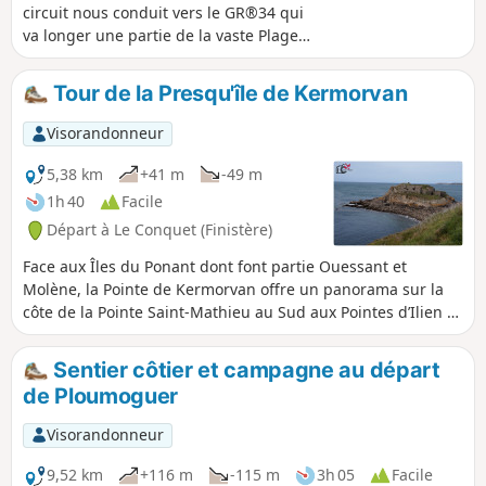
circuit nous conduit vers le GR®34 qui
va longer une partie de la vaste Plage
des Blancs Sablons. Le retour par des
petites routes de campagnes et des
Tour de la Presqu'île de Kermorvan
chemins creux nous fera découvrir
l’ancien Moulin de Kerléo et la Chapelle
Visorandonneur
Notre-Dame-du-Val (Itron-Varia-an-
Traon).
5,38 km
+41 m
-49 m
1h 40
Facile
Départ à Le Conquet (Finistère)
Face aux Îles du Ponant dont font partie Ouessant et
Molène, la Pointe de Kermorvan offre un panorama sur la
côte de la Pointe Saint-Mathieu au Sud aux Pointes d’Ilien et
du Corsen au Nord. À son extrémité, le phare balise l’entrée
du Port du Conquet. Cette presqu’île garde des vestiges des
Sentier côtier et campagne au départ
fortifications dues à Vauban ainsi que de nombreux restes
de Ploumoguer
défensifs du mur de l’Atlantique.
Visorandonneur
9,52 km
+116 m
-115 m
3h 05
Facile