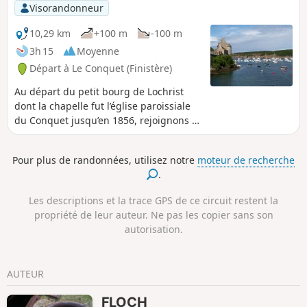
Visorandonneur
10,29 km
+100 m
-100 m
3h 15
Moyenne
Départ à Le Conquet (Finistère)
Au départ du petit bourg de Lochrist
dont la chapelle fut l’église paroissiale
du Conquet jusqu’en 1856, rejoignons le
sentier côtier qui va nous conduire au
port du Conquet en longeant plusieurs
Pour plus de randonnées, utilisez notre
moteur de recherche
petites plages. Après avoir cheminé au
.
bord d’une partie de la ria, retrouvons
notre point de départ par une petite
Les descriptions et la trace GPS de ce circuit restent la
route de campagne en ayant toujours la
propriété de leur auteur. Ne pas les copier sans son
mer eplagen point de mire.
autorisation.
AUTEUR
FLOCH