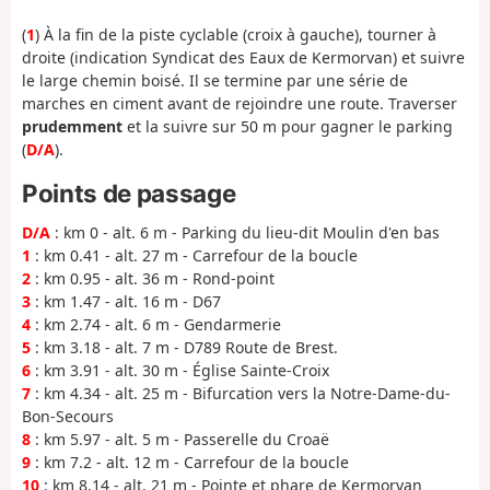
(
1
) À la fin de la piste cyclable (croix à gauche), tourner à
droite (indication Syndicat des Eaux de Kermorvan) et suivre
le large chemin boisé. Il se termine par une série de
marches en ciment avant de rejoindre une route. Traverser
prudemment
et la suivre sur 50 m pour gagner le parking
(
D/A
).
Points de passage
D/A
: km 0 - alt. 6 m - Parking du lieu-dit Moulin d'en bas
1
: km 0.41 - alt. 27 m - Carrefour de la boucle
2
: km 0.95 - alt. 36 m - Rond-point
3
: km 1.47 - alt. 16 m - D67
4
: km 2.74 - alt. 6 m - Gendarmerie
5
: km 3.18 - alt. 7 m - D789 Route de Brest.
6
: km 3.91 - alt. 30 m - Église Sainte-Croix
7
: km 4.34 - alt. 25 m - Bifurcation vers la Notre-Dame-du-
Bon-Secours
8
: km 5.97 - alt. 5 m - Passerelle du Croaë
9
: km 7.2 - alt. 12 m - Carrefour de la boucle
10
: km 8.14 - alt. 21 m - Pointe et phare de Kermorvan