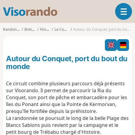
V
O
i
u
s
v
o
Randonnées
Bretagne
Finistère
Le Conquet
Autour du Conquet, port du bout du monde
r
r
i
a
r
n
l
d
Autour du Conquet, port du bout du
a
o
n
monde
a
v
Ce circuit combine plusieurs parcours déjà présents
i
sur Visorando. Il permet de parcourir la Ria du
g
a
Conquet, son port de pêche et embarcadère pour les
t
îles du Ponant ainsi que la Pointe de Kermorvan,
i
presqu'île fortifiée depuis la préhistoire.
o
La randonnée se poursuit le long de la belle Plage des
n
Blancs Sablons puis revient par la campagne et le
petit bourg de Trébabu chargé d'Histoire.