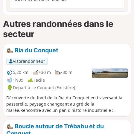
Autres randonnées dans le
secteur
Ria du Conquet
Visorandonneur
5,20 km
+30 m
-30 m
1h 35
Facile
Départ à Le Conquet (Finistère)
Découverte du fond de la Ria du Conquet en traversant la
passerelle, paysage changeant au gré de la
marée.Rencontre avec un pan d'histoire industrielle :
l'ancienne usine à iode datant de 1830.
Boucle autour de Trébabu et du
Conquet