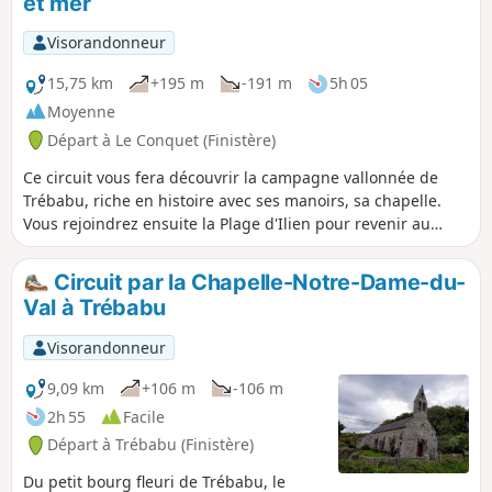
et mer
Visorandonneur
15,75 km
+195 m
-191 m
5h 05
Moyenne
Départ à Le Conquet (Finistère)
Ce circuit vous fera découvrir la campagne vallonnée de
Trébabu, riche en histoire avec ses manoirs, sa chapelle.
Vous rejoindrez ensuite la Plage d'Ilien pour revenir au
Conquet en suivant la grande Plage des Blancs Sablons
puis en faisant le tour de la presqu'ile de Kermorvan et son
Circuit par la Chapelle-Notre-Dame-du-
phare. Vous terminerez en longeant la Ria du Conquet,
Val à Trébabu
espace naturel riche en biodiversité et prisé des
ornithologues.
Visorandonneur
9,09 km
+106 m
-106 m
2h 55
Facile
Départ à Trébabu (Finistère)
Du petit bourg fleuri de Trébabu, le