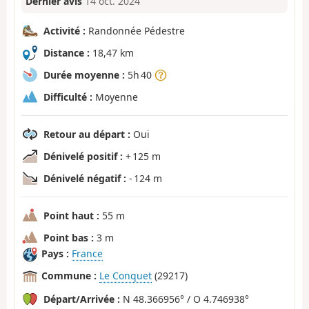
Dernier avis
14 oct. 2024
Activité :
Randonnée Pédestre
Distance :
18,47 km
Durée moyenne :
5h 40
Difficulté :
Moyenne
Retour au départ :
Oui
Dénivelé positif :
+ 125 m
Dénivelé négatif :
- 124 m
Point haut :
55 m
Point bas :
3 m
Pays :
France
Commune :
Le Conquet
(29217)
Départ/Arrivée :
N 48.366956° / O 4.746938°