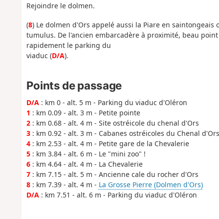
Rejoindre le dolmen.
(
8
) Le dolmen d'Ors appelé aussi la Piare en saintongeais ou
tumulus. De l'ancien embarcadère à proximité, beau point 
rapidement le parking du
viaduc (
D/A
).
Points de passage
D/A
: km 0 - alt. 5 m - Parking du viaduc d'Oléron
1
: km 0.09 - alt. 3 m - Petite pointe
2
: km 0.68 - alt. 4 m - Site ostréicole du chenal d'Ors
3
: km 0.92 - alt. 3 m - Cabanes ostréicoles du Chenal d'Or
4
: km 2.53 - alt. 4 m - Petite gare de la Chevalerie
5
: km 3.84 - alt. 6 m - Le "mini zoo" !
6
: km 4.64 - alt. 4 m - La Chevalerie
7
: km 7.15 - alt. 5 m - Ancienne cale du rocher d'Ors
8
: km 7.39 - alt. 4 m -
La Grosse Pierre (Dolmen d'Ors)
D/A
: km 7.51 - alt. 6 m - Parking du viaduc d'Oléron