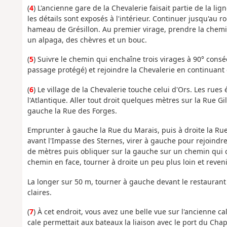
(
4
) L'ancienne gare de la Chevalerie faisait partie de la li
les détails sont exposés à l'intérieur. Continuer jusqu'au r
hameau de Grésillon. Au premier virage, prendre la chemin
un alpaga, des chèvres et un bouc.
(
5
) Suivre le chemin qui enchaîne trois virages à 90° conséc
passage protégé) et rejoindre la Chevalerie en continuant 
(
6
) Le village de la Chevalerie touche celui d'Ors. Les rues
l'Atlantique. Aller tout droit quelques mètres sur la Rue G
gauche la Rue des Forges.
Emprunter à gauche la Rue du Marais, puis à droite la Rue 
avant l'Impasse des Sternes, virer à gauche pour rejoindre
de mètres puis obliquer sur la gauche sur un chemin qui 
chemin en face, tourner à droite un peu plus loin et reveni
La longer sur 50 m, tourner à gauche devant le restaurant K
claires.
(
7
) À cet endroit, vous avez une belle vue sur l'ancienne c
cale permettait aux bateaux la liaison avec le port du Chap