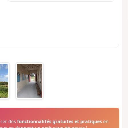
oser des
fonctionnalités gratuites et pratiques
en
us en donnant un petit coup de pouce !