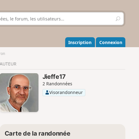
R
e
c
h
e
Inscription
Connexion
r
c
ron
h
AUTEUR
e
r
Jieffe17
2 Randonnées
Visorandonneur
Carte de la randonnée