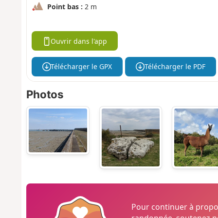
Point bas :
2 m
Ouvrir dans l'app
Télécharger le GPX
Télécharger le PDF
Photos
Pour continuer à prop
randonnée, soutenez-no