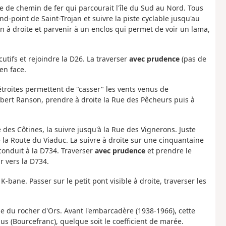
gne de chemin de fer qui parcourait l'île du Sud au Nord. Tous
ond-point de Saint-Trojan et suivre la piste cyclable jusqu'au
 à droite et parvenir à un enclos qui permet de voir un lama,
utifs et rejoindre la D26. La traverser
avec prudence
(pas de
en face.
 étroites permettent de "casser" les vents venus de
ilbert Ranson, prendre à droite la Rue des Pêcheurs puis à
des Côtines, la suivre jusqu'à la Rue des Vignerons. Juste
 la Route du Viaduc. La suivre à droite sur une cinquantaine
conduit à la D734. Traverser
avec prudence
et prendre le
r vers la D734.
-bane. Passer sur le petit pont visible à droite, traverser les
ale du rocher d'Ors. Avant l'embarcadère (1938-1966), cette
us (Bourcefranc), quelque soit le coefficient de marée.