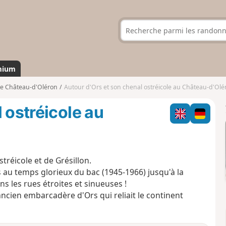
mium
e Château-d'Oléron
Autour d'Ors et son chenal ostréicole au Château-d'Olé
 ostréicole au
réicole et de Grésillon.
es au temps glorieux du bac (1945-1966) jusqu'à la
s les rues étroites et sinueuses !
ancien embarcadère d'Ors qui reliait le continent