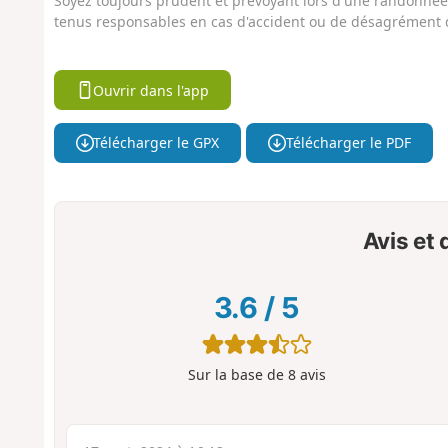
Soyez toujours prudent et prévoyant lors d'une randonnée. 
tenus responsables en cas d'accident ou de désagrément q
Ouvrir dans l'app
Télécharger le GPX
Télécharger le PDF
Avis et
3.6
/
5
Sur la base de
8
avis