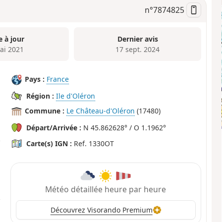
n°
7874825
e à jour
Dernier avis
ai 2021
17 sept. 2024
Pays :
France
Région :
Ile d'Oléron
Commune :
Le Château-d'Oléron
(17480)
Départ/Arrivée :
N 45.862628° / O 1.1962°
Carte(s) IGN :
Ref. 1330OT
Météo détaillée heure par heure
Découvrez Visorando Premium