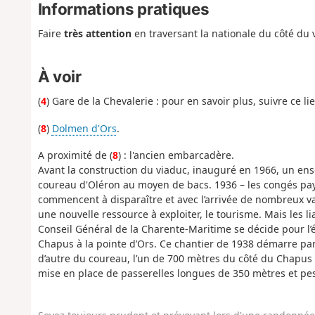
Informations pratiques
Faire
très attention
en traversant la nationale du côté du v
À voir
(
4
) Gare de la Chevalerie : pour en savoir plus, suivre ce li
(
8
)
Dolmen d'Ors
.
A proximité de (
8
) : l'ancien embarcadère.
Avant la construction du viaduc, inauguré en 1966, un en
coureau d'Oléron au moyen de bacs. 1936 – les congés pay
commencent à disparaître et avec l’arrivée de nombreux vac
une nouvelle ressource à exploiter, le tourisme. Mais les li
Conseil Général de la Charente-Maritime se décide pour l’
Chapus à la pointe d’Ors. Ce chantier de 1938 démarre pa
d’autre du coureau, l’un de 700 mètres du côté du Chapus et
mise en place de passerelles longues de 350 mètres et pes