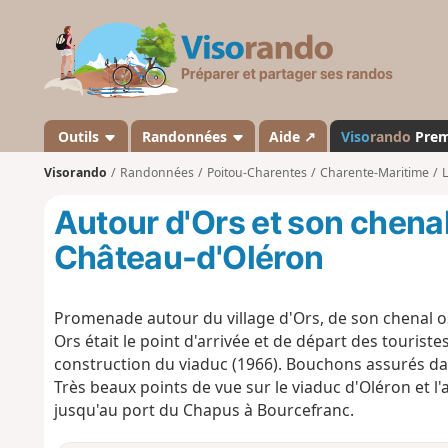
V
i
s
o
r
a
Outils
Randonnées
Aide ↗
Viso
rando
Pre
n
Visorando
Randonnées
Poitou-Charentes
Charente-Maritime
L
d
o
Autour d'Ors et son chenal
Château-d'Oléron
Promenade autour du village d'Ors, de son chenal ost
Ors était le point d'arrivée et de départ des tourist
construction du viaduc (1966). Bouchons assurés dan
Très beaux points de vue sur le viaduc d'Oléron et l'
jusqu'au port du Chapus à Bourcefranc.