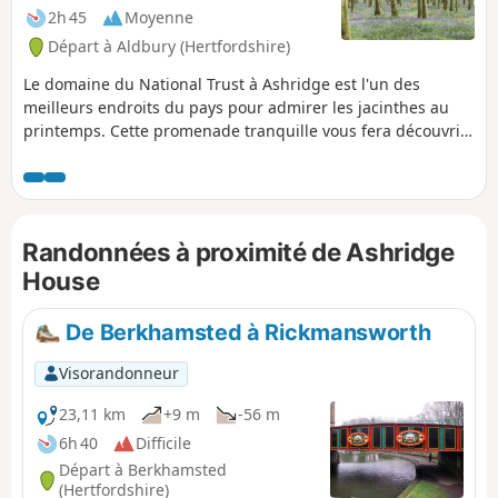
2h 45
Moyenne
Départ à Aldbury (Hertfordshire)
Le domaine du National Trust à Ashridge est l'un des
meilleurs endroits du pays pour admirer les jacinthes au
printemps. Cette promenade tranquille vous fera découvrir
ces magnifiques fleurs qui tapissent le sol et vous
permettra également de découvrir l'histoire du domaine. La
terrasse de Duncombe offre une vue imprenable sur la
vallée. C'est une promenade agréable à tout moment de
Randonnées à proximité de Ashridge
l'année, mais le sol peut être très boueux en hiver, alors
prévoyez des chaussures adaptées !
House
De Berkhamsted à Rickmansworth
Visorandonneur
23,11 km
+9 m
-56 m
6h 40
Difficile
Départ à Berkhamsted
(Hertfordshire)