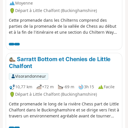
Moyenne
Départ à Little Chalfont (Buckinghamshire)
Cette promenade dans les Chilterns comprend des
parties de la promenade de la vallée de Chess au début
et à la fin de l'itinéraire et une section du Chiltern Way
entre les deux. Le paysage est varié : ondulations, scènes
pastorales d'animaux en pâture, champs de fleurs
sauvages en été, terrain de cricket, terrain de golf,
carrière, deux églises et la rivière Chess, un cours d'eau
Sarratt Bottom et Chenies de Little
crayeux peu profond.
Chalfont
Visorandonneur
10,77 km
+72 m
-69 m
3h 15
Facile
Départ à Little Chalfont (Buckinghamshire)
Cette promenade le long de la rivière Chess part de Little
Chalfont dans le Buckinghamshire et se dirige vers l'est à
travers un environnement agréable avant de tourner
vers l'ouest jusqu'à Chenies et de revenir au point de
départ.