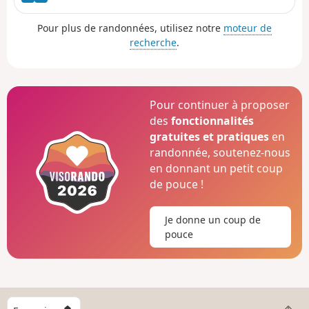
Pour plus de randonnées, utilisez notre
moteur de
recherche
.
Pour continuer à proposer
des
fonctionnalités
gratuites et pratiques
en
randonnée, soutenez-nous
en donnant un petit coup
de pouce !
Je donne un coup de
pouce
C