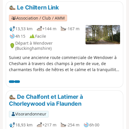
près de Chinnor pour longer une voie ferrée désaffectée
Le Chiltern Link
et passer sous la M40. Il longe le bord inférieur de
l'escarpement des Chilterns et passe Watlington Hill.
Association / Club / AMM
13,53 km
+144 m
-167 m
4h 15
Facile
Départ à Wendover
(Buckinghamshire)
Suivez une ancienne route commerciale de Wendover à
Chesham à travers des champs à perte de vue, de
charmantes forêts de hêtres et le calme et la tranquillité
de la campagne typique des Chilterns. Le « Chiltern Link
» est bien balisé et indiqué sur les cartes. Grâce au
programme « Donate-a-Gate » de la Chiltern Society,
vous pouvez profiter de votre promenade sans avoir à
De Chalfont et Latimer à
enjamber d’échaliers.
Chorleywood via Flaunden
Visorandonneur
18,93 km
+217 m
-254 m
6h 00