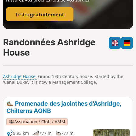
p
Testez
gratuitement
Randonnées Ashridge
House
Ashridge House:
Grand 19th Century house. Started by the
'Canal Duke', it is now a Management College.
Promenade des jacinthes d'Ashridge,
Chilterns AONB
Association / Club / AMM
8,93 km
+77 m
-77 m