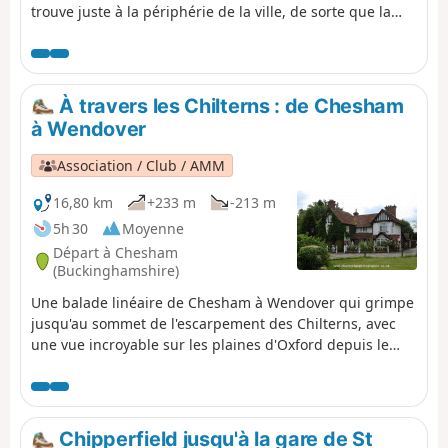
trouve juste à la périphérie de la ville, de sorte que la
quasi-totalité de l'itinéraire se déroule en pleine nature,
en grande partie sur les terres du Boxmoor Trust, sur le
plateau des Chilterns et le long du Grand Union Canal. Il
y a de nombreux rappels de l'histoire de la région, de
À travers les Chilterns : de Chesham
1594 à la Seconde Guerre mondiale. Si vous avez de la
à Wendover
chance, vous pourrez voir quelques races agricoles rares
conservées sur les terres du Trust et quelques oiseaux
Association / Club / AMM
intéressants le long du canal.
16,80 km
+233 m
-213 m
5h 30
Moyenne
Départ à Chesham
(Buckinghamshire)
Une balade linéaire de Chesham à Wendover qui grimpe
jusqu'au sommet de l'escarpement des Chilterns, avec
une vue incroyable sur les plaines d'Oxford depuis le
sommet de Coombe Hill. Les Chiltern Hills sont le
principal point d'intérêt : tu montes d'un côté, jusqu'à
l'épaule, puis redescends vers la civilisation. La nature
physique de la géographie et de la géologie donne à
Chipperfield jusqu'à la gare de St