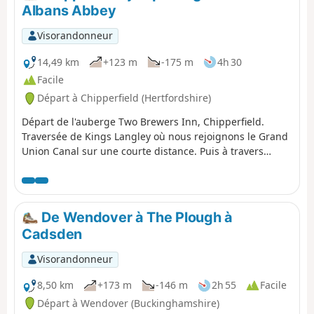
cette balade une impression de grandeur.
Albans Abbey
Visorandonneur
14,49 km
+123 m
-175 m
4h 30
Facile
Départ à Chipperfield (Hertfordshire)
Départ de l'auberge Two Brewers Inn, Chipperfield.
Traversée de Kings Langley où nous rejoignons le Grand
Union Canal sur une courte distance. Puis à travers
Bedmond et Potters Crouch avant de descendre le long
du mur romain dans Verulamium Park et de passer
devant la cathédrale de St Albans pour finir à la gare de
St Albans Abbey.
De Wendover à The Plough à
Cadsden
Visorandonneur
8,50 km
+173 m
-146 m
2h 55
Facile
Départ à Wendover (Buckinghamshire)