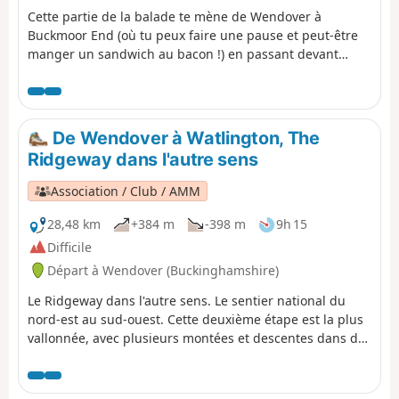
Cette partie de la balade te mène de Wendover à
Buckmoor End (où tu peux faire une pause et peut-être
manger un sandwich au bacon !) en passant devant
Chequers, à travers la réserve naturelle et jusqu'à The
Plough à Cadsden.
De Wendover à Watlington, The
Ridgeway dans l'autre sens
Association / Club / AMM
28,48 km
+384 m
-398 m
9h 15
Difficile
Départ à Wendover (Buckinghamshire)
Le Ridgeway dans l'autre sens. Le sentier national du
nord-est au sud-ouest. Cette deuxième étape est la plus
vallonnée, avec plusieurs montées et descentes dans des
vallées. C'est donc la partie la plus difficile du Ridgeway.
L'itinéraire grimpe Coombe Hill, passe par le fort de
Pulpit Hill et Lodge Hill. Il contourne Bledlow Great Wood