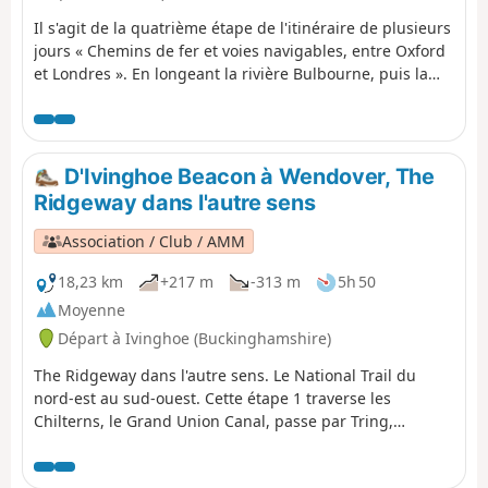
Il s'agit de la quatrième étape de l'itinéraire de plusieurs
jours « Chemins de fer et voies navigables, entre Oxford
et Londres ». En longeant la rivière Bulbourne, puis la
rivière Gade à travers la vallée, cette randonnée offre de
nombreuses choses à découvrir : des péniches, des
écluses et des ponts historiques, la plus ancienne
papeterie mécanisée au monde, ainsi que des réserves
D'Ivinghoe Beacon à Wendover, The
naturelles et le célèbre parc de Cassiobury.
Ridgeway dans l'autre sens
Association / Club / AMM
18,23 km
+217 m
-313 m
5h 50
Moyenne
Départ à Ivinghoe (Buckinghamshire)
The Ridgeway dans l'autre sens. Le National Trail du
nord-est au sud-ouest. Cette étape 1 traverse les
Chilterns, le Grand Union Canal, passe par Tring,
traverse les Three Hundreds of Aylesbury pour atteindre
la ville marchande de Wendover.