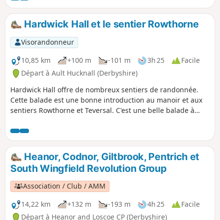
Nottingham Road depuis Eastwood. Cette
promenade vous emmène sur les lieux liés à
Hardwick Hall et le sentier Rowthorne
ces événements et suit le parcours de la
dernière partie de leur marche.Il s'agit de la
Visorandonneur
promenade n° 13 des promenades de la
révolution de Pentrich.
10,85 km
+100 m
-101 m
3h 25
Facile
Départ à Ault Hucknall (Derbyshire)
Hardwick Hall offre de nombreux sentiers de randonnée.
Cette balade est une bonne introduction au manoir et aux
sentiers Rowthorne et Teversal. C'est une belle balade à
travers différents paysages, relativement plate et facile, à
l'exception de la colline de Hardwick. Il existe plusieurs
variantes intégrant d'autres itinéraires, notamment le
Pleasley Country Park.
Heanor, Codnor, Giltbrook, Pentrich et
South Wingfield Revolution Group
Association / Club / AMM
14,22 km
+132 m
-193 m
4h 25
Facile
Départ à Heanor and Loscoe CP (Derbyshire)