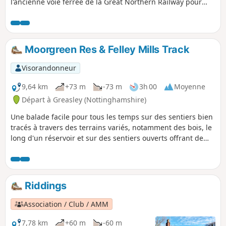
l'ancienne voie ferrée de la Great Northern Railway pour
rejoindre Newstead Abbey, les ruines d'un prieuré
augustinien construit par Henri II en 1170. Le retour à Linby
se fait par Abbey Woods et le village de Papplewick.
Moorgreen Res & Felley Mills Track
Visorandonneur
9,64 km
+73 m
-73 m
3h 00
Moyenne
Départ à Greasley (Nottinghamshire)
Une balade facile pour tous les temps sur des sentiers bien
tracés à travers des terrains variés, notamment des bois, le
long d'un réservoir et sur des sentiers ouverts offrant de
superbes vues sur la campagne du Nottinghamshire.
Riddings
Association / Club / AMM
7,78 km
+60 m
-60 m