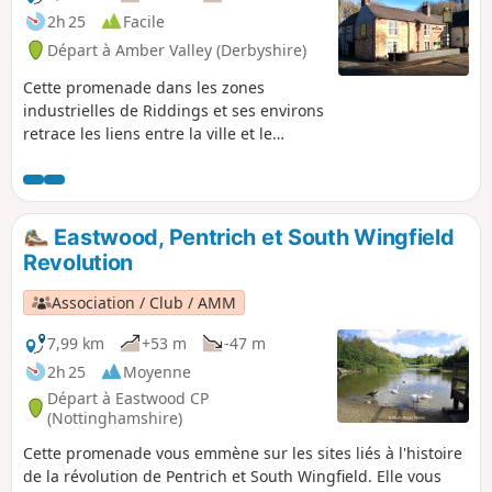
2h 25
Facile
Départ à Amber Valley (Derbyshire)
Cette promenade dans les zones
industrielles de Riddings et ses environs
retrace les liens entre la ville et le
soulèvement de Pentrich de 1817. Cette
série de promenades met en évidence «
ce qui s'est passé et où » en rapport
avec le soulèvement de Pentrich. Bien
Eastwood, Pentrich et South Wingfield
qu'on ne sache pas si des habitants de
Revolution
Riddings ont réellement pris part au
soulèvement, le pub Seven Stars, situé à
Association / Club / AMM
côté des bois de Riddings et Golden
Valley, implique la région de Riddings
7,99 km
+53 m
-47 m
dans cet événement.Il s'agit de la
2h 25
Moyenne
promenade n° 24 des promenades de la
Départ à Eastwood CP
révolution de Pentrich.
(Nottinghamshire)
Cette promenade vous emmène sur les sites liés à l'histoire
de la révolution de Pentrich et South Wingfield. Elle vous