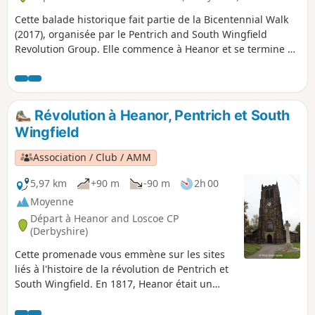
Cette balade historique fait partie de la Bicentennial Walk
(2017), organisée par le Pentrich and South Wingfield
Revolution Group. Elle commence à Heanor et se termine à
Giltbrook.
Révolution à Heanor, Pentrich et South
Wingfield
Association / Club / AMM
5,97 km
+90 m
-90 m
2h 00
Moyenne
Départ à Heanor and Loscoe CP
(Derbyshire)
Cette promenade vous emmène sur les sites
liés à l'histoire de la révolution de Pentrich et
South Wingfield. En 1817, Heanor était un
petit village situé à côté du manoir et du
domaine de Heanor, où la plupart des