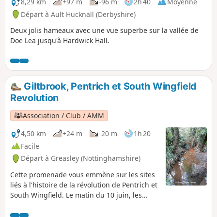
8,29 km
+97 m
-96 m
2h 40
Moyenne
Départ à Ault Hucknall (Derbyshire)
Deux jolis hameaux avec une vue superbe sur la vallée de
Doe Lea jusqu'à Hardwick Hall.
Giltbrook, Pentrich et South Wingfield
Revolution
Association / Club / AMM
4,50 km
+24 m
-20 m
1h 20
Facile
Départ à Greasley (Nottinghamshire)
Cette promenade vous emmène sur les sites
liés à l'histoire de la révolution de Pentrich et
South Wingfield. Le matin du 10 juin, les
rebelles de Pentrich se sont approchés du
ruisseau Gilt Brook, en descendant la