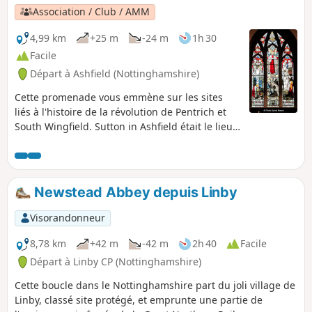
Association / Club / AMM
4,99 km
+25 m
-24 m
1h 30
Facile
Départ à Ashfield (Nottinghamshire)
Cette promenade vous emmène sur les sites
liés à l'histoire de la révolution de Pentrich et
South Wingfield. Sutton in Ashfield était le lieu
de résidence de la famille de Jeremiah
Brandreth, l'un des leaders de la révolution de
Pentrich. La ville est restée un centre d'agitation
en faveur de la réforme.Il s'agit de la
Newstead Abbey depuis Linby
promenade n° 14 des promenades de la
révolution de Pentrich.
Visorandonneur
8,78 km
+42 m
-42 m
2h 40
Facile
Départ à Linby CP (Nottinghamshire)
Cette boucle dans le Nottinghamshire part du joli village de
Linby, classé site protégé, et emprunte une partie de