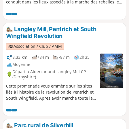
conduit dans les lieux associés à la marche des rebelles le
matin du 10 juin 1817.Il s'agit de la promenade n° 12 des
promenades de la révolution de Pentrich.
Langley Mill, Pentrich et South
Wingfield Revolution
Association / Club / AMM
8,33 km
+84 m
-87 m
2h 35
Moyenne
Départ à Aldercar and Langley Mill CP
(Derbyshire)
Cette promenade vous emmène sur les sites
liés à l'histoire de la révolution de Pentrich et
South Wingfield. Après avoir marché toute la
nuit, les rebelles ont atteint le croisement de
la rivière Erewash à Langley Bridge. Ils
devaient s'arrêter ici pour se restaurer à la
Junction Navigation Inn, aujourd'hui le pub
Parc rural de Silverhill
Great Northern, avant de poursuivre leur