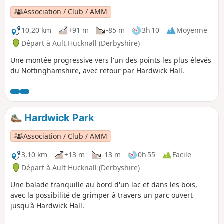
marche vers Eastwood.Il s'agit de la
Association / Club / AMM
promenade n° 11 des promenades de la
révolution de Pentrich.
10,20 km
+91 m
-85 m
3h 10
Moyenne
Départ à Ault Hucknall (Derbyshire)
Une montée progressive vers l'un des points les plus élevés
du Nottinghamshire, avec retour par Hardwick Hall.
Hardwick Park
Association / Club / AMM
3,10 km
+13 m
-13 m
0h 55
Facile
Départ à Ault Hucknall (Derbyshire)
Une balade tranquille au bord d'un lac et dans les bois,
avec la possibilité de grimper à travers un parc ouvert
jusqu'à Hardwick Hall.