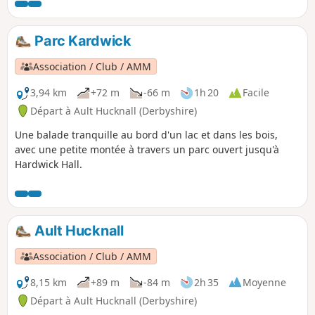
Parc Kardwick
Association / Club / AMM
3,94 km
+72 m
-66 m
1h 20
Facile
Départ à Ault Hucknall (Derbyshire)
Une balade tranquille au bord d'un lac et dans les bois,
avec une petite montée à travers un parc ouvert jusqu'à
Hardwick Hall.
Ault Hucknall
Association / Club / AMM
8,15 km
+89 m
-84 m
2h 35
Moyenne
Départ à Ault Hucknall (Derbyshire)