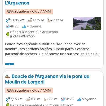
L'Arguenon
Association / Club / AMM
13,06 km
+235 m
-237 m
4h 25
Moyenne
Départ à Plorec-sur-Arguenon
(Côtes-d'Armor)
Boucle très agréable autour de l'Arguenon avec de
nombreuses sections boisées. Circuit parfois escarpé
parsemé de rochers. On découvre une succession de points
de vue sur le fleuve, certains sont magnifiques.
Boucle de l'Arguenon via le pont du
Moulin de Lorgeril
Association / Club / AMM
7,16 km
+98 m
-93 m
2h 20
Moyenne
Départ à Jugon-les-Lacs (Côtes-d'Armor)