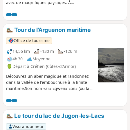
avec de magnifiques paysages. À
découvrir, si marée basse, la Pointe du
Chevet avec ses ilots.
Tour de l'Arguenon maritime
Office de tourisme
14,56 km
+130 m
-126 m
4h 30
Moyenne
Départ à Créhen (Côtes-d'Armor)
Découvrez un aber magique et randonnez
dans la vallée de l'embouchure à la limite
maritime.Son nom «ar» «gwen» «on» (ou la
blanche rivière) vient du fait qu’à marée
montante, son lit s’emplit d’une mystérieuse
écume naturelle due aux brassages des
eaux douces et salées à son embouchure : la
Le tour du lac de Jugon-les-Lacs
nature dans toute sa diversité.
Visorandonneur