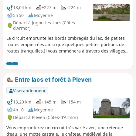
18,04 km
+227 m
-224 m
5h 50
Moyenne
Départ à Jugon-les-Lacs (Côtes-
d'Armor)
Le circuit emprunte les bords ombragés du lac, de petites
routes empierrées ainsi que quelques petites portions de
routes tranquilles.Il vous emmènera à travers des villages
aux maisons anciennes, souvent bien restaurées.Pour
terminer votre randonnée, vous pourrez parcourir les rues
et ruelles du bourg en longeant le cours d'eau le long
duquel des lavoirs ont été restaurés.
Entre lacs et forêt à Pleven
Visorandonneur
13,20 km
+145 m
-154 m
4h 10
Moyenne
Départ à Pléven (Côtes-d'Armor)
Vous emprunterez un circuit très varié avec, une retenue
d'eau, une motte castrale, le château médiéval de la