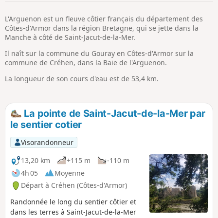
p
L'Arguenon est un fleuve côtier français du département des
Côtes-d'Armor dans la région Bretagne, qui se jette dans la
Manche à côté de Saint-Jacut-de-la-Mer.
Il naît sur la commune du Gouray en Côtes-d'Armor sur la
commune de Créhen, dans la Baie de l'Arguenon.
La longueur de son cours d'eau est de 53,4 km.
La pointe de Saint-Jacut-de-la-Mer par
le sentier cotier
Visorandonneur
13,20 km
+115 m
-110 m
4h 05
Moyenne
Départ à Créhen (Côtes-d'Armor)
Randonnée le long du sentier côtier et
dans les terres à Saint-Jacut-de-la-Mer