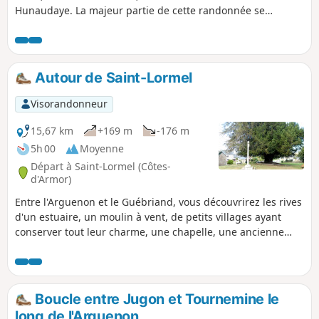
Hunaudaye. La majeur partie de cette randonnée se
déroule en sous-bois ou au milieu des champs.
Autour de Saint-Lormel
Visorandonneur
15,67 km
+169 m
-176 m
5h 00
Moyenne
Départ à Saint-Lormel (Côtes-
d'Armor)
Entre l'Arguenon et le Guébriand, vous découvrirez les rives
d'un estuaire, un moulin à vent, de petits villages ayant
conserver tout leur charme, une chapelle, une ancienne
église, son calvaire et son if. Des châteaux dissimulés dans
des écrins de verdure surgiront au détour d'un bosquet.
Boucle entre Jugon et Tournemine le
long de l'Arguenon