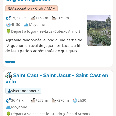
Association / Club / AMM
15,37 km
+163 m
-159 m
4h 50
Moyenne
Départ à Jugon-les-Lacs (Côtes-d'Armor)
Agréable randonnée le long d'une partie de
l'Arguenon en aval de Jugon-les-Lacs, au fil
de l'eau parfois agrémentée de quelques
passages difficiles. À faire en toutes saisons,
mais attention en cas de fortes pluies.
Saint Cast - Saint Jacut - Saint Cast en
vélo
Visorandonneur
36,49 km
+273 m
-276 m
2h30
Moyenne
Départ à Saint-Cast-le-Guildo (Côtes-d'Armor)