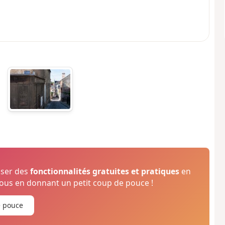
oser des
fonctionnalités gratuites et pratiques
en
us en donnant un petit coup de pouce !
e pouce