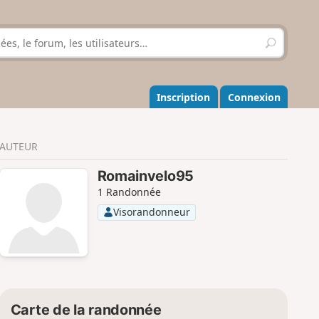
R
e
c
h
e
Inscription
Connexion
r
c
h
AUTEUR
e
r
Romainvelo95
1 Randonnée
Visorandonneur
Carte de la randonnée