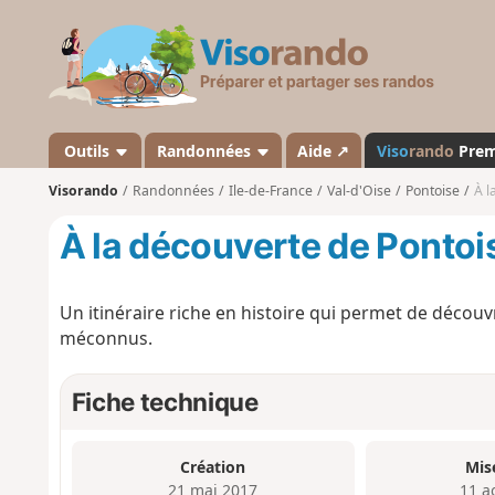
V
i
s
o
r
a
Outils
Randonnées
Aide ↗
Viso
rando
Pre
n
Visorando
Randonnées
Ile-de-France
Val-d'Oise
Pontoise
À l
d
o
À la découverte de Pontoi
Un itinéraire riche en histoire qui permet de découv
méconnus.
Fiche technique
Création
Mis
21 mai 2017
11 a