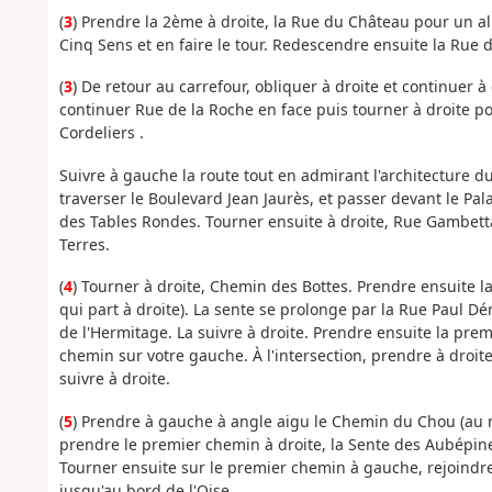
(
3
) Prendre la 2ème à droite, la Rue du Château pour un all
Cinq Sens et en faire le tour. Redescendre ensuite la Rue 
(
3
) De retour au carrefour, obliquer à droite et continuer 
continuer Rue de la Roche en face puis tourner à droite pour
Cordeliers .
Suivre à gauche la route tout en admirant l'architecture d
traverser le Boulevard Jean Jaurès, et passer devant le Pal
des Tables Rondes. Tourner ensuite à droite, Rue Gambetta
Terres.
(
4
) Tourner à droite, Chemin des Bottes. Prendre ensuite l
qui part à droite). La sente se prolonge par la Rue Paul Dé
de l'Hermitage. La suivre à droite. Prendre ensuite la pre
chemin sur votre gauche. À l'intersection, prendre à droit
suivre à droite.
(
5
) Prendre à gauche à angle aigu le Chemin du Chou (au 
prendre le premier chemin à droite, la Sente des Aubépin
Tourner ensuite sur le premier chemin à gauche, rejoindre
jusqu'au bord de l'Oise.