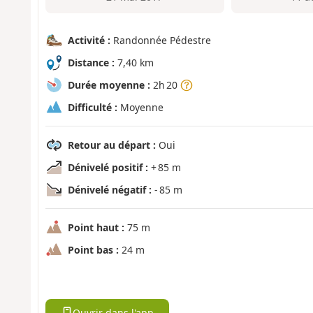
Activité :
Randonnée Pédestre
Distance :
7,40 km
Durée moyenne :
2h 20
Difficulté :
Moyenne
Retour au départ :
Oui
Dénivelé positif :
+ 85 m
Dénivelé négatif :
- 85 m
Point haut :
75 m
Point bas :
24 m
Ouvrir dans l'app