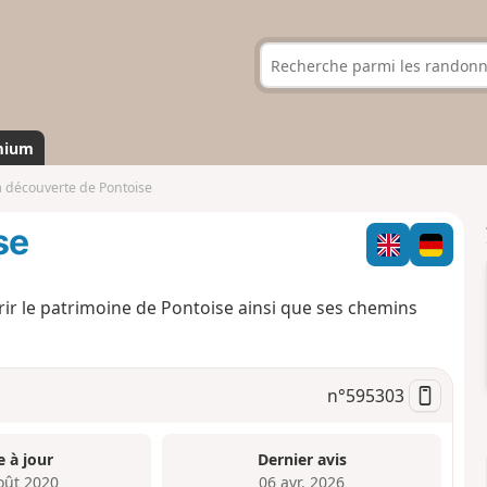
mium
a découverte de Pontoise
se
rir le patrimoine de Pontoise ainsi que ses chemins
n°
595303
e à jour
Dernier avis
oût 2020
06 avr. 2026