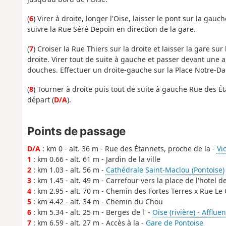
(
6
) Virer à droite, longer l'Oise, laisser le pont sur la gauc
suivre la Rue Séré Depoin en direction de la gare.
(
7
) Croiser la Rue Thiers sur la droite et laisser la gare 
droite. Virer tout de suite à gauche et passer devant une 
douches. Effectuer un droite-gauche sur la Place Notre-Da
(
8
) Tourner à droite puis tout de suite à gauche Rue des Ét
départ (
D/A
).
Points de passage
D/A
: km 0 - alt. 36 m - Rue des Étannets, proche de la -
Vi
1
: km 0.66 - alt. 61 m - Jardin de la ville
2
: km 1.03 - alt. 56 m -
Cathédrale Saint-Maclou (Pontoise)
3
: km 1.45 - alt. 49 m - Carrefour vers la place de l'hotel de 
4
: km 2.95 - alt. 70 m - Chemin des Fortes Terres x Rue Le
5
: km 4.42 - alt. 34 m - Chemin du Chou
6
: km 5.34 - alt. 25 m - Berges de l' -
Oise (rivière) - Afflue
7
: km 6.59 - alt. 27 m - Accès à la -
Gare de Pontoise