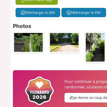
Télécharger le GPX
Télécharger le PDF
Photos
Pour continuer à prop
randonnée, soutenez-no
Je donne un coup d