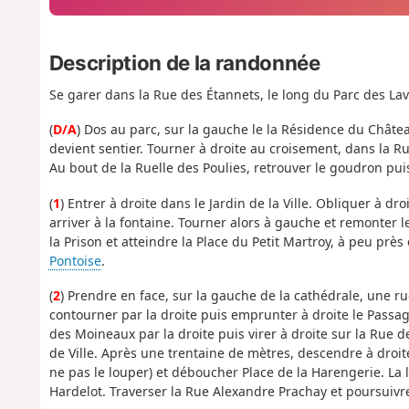
Description de la randonnée
Se garer dans la Rue des Étannets, le long du Parc des La
(
D/A
) Dos au parc, sur la gauche le la Résidence du Châtea
devient sentier. Tourner à droite au croisement, dans la Rue
Au bout de la Ruelle des Poulies, retrouver le goudron pu
(
1
) Entrer à droite dans le Jardin de la Ville. Obliquer à dr
arriver à la fontaine. Tourner alors à gauche et remonter l
la Prison et atteindre la Place du Petit Martroy, à peu pr
Pontoise
.
(
2
) Prendre en face, sur la gauche de la cathédrale, une rue
contourner par la droite puis emprunter à droite le Passa
des Moineaux par la droite puis virer à droite sur la Rue d
de Ville. Après une trentaine de mètres, descendre à droite, 
ne pas le louper) et déboucher Place de la Harengerie. La l
Hardelot. Traverser la Rue Alexandre Prachay et poursuivr