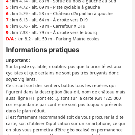
4
: km 4.14 - alt. 83 m - Sortie du bois à gauche au Sud
5
: km 4.72 - alt. 69 m - Piste cyclable à gauche
6
: km 5.79 - alt. 53 m - Château d'Arpaillan à gauche
7
: km 6.13 - alt. 64 m - À droite vers D19
8
: km 6.76 - alt. 78 m - Carrefour X D19
9
: km 7.33 - alt. 79 m - À droite vers le bourg
D/A
: km 8.2 - alt. 59 m - Parking Mairie écoles
Informations pratiques
Important
:
Sur la piste cyclable, n'oubliez pas que la priorité est aux
cyclistes et que certains ne sont pas très bruyants donc
soyez vigilants.
Ce circuit sort des sentiers battus tous les repères qui
figurent dans la description (lieu-dit, nom de château mais
aussi ligne HT, pont etc...), sont sur la carte IGN 1/25.000
correspondante par contre ne sont pas toujours présents
dans le plan réduit.
Il est fortement recommandé soit de vous procurer la dite
carte, soit d’utiliser l’application sur un smartphone, ce qui
en plus vous permettra d’être géolocalisé en permanence