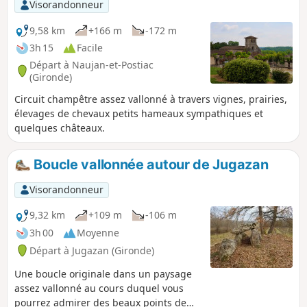
Visorandonneur
9,58 km
+166 m
-172 m
3h 15
Facile
Départ à Naujan-et-Postiac
(Gironde)
Circuit champêtre assez vallonné à travers vignes, prairies,
élevages de chevaux petits hameaux sympathiques et
quelques châteaux.
Boucle vallonnée autour de Jugazan
Visorandonneur
9,32 km
+109 m
-106 m
3h 00
Moyenne
Départ à Jugazan (Gironde)
Une boucle originale dans un paysage
assez vallonné au cours duquel vous
pourrez admirer des beaux points de