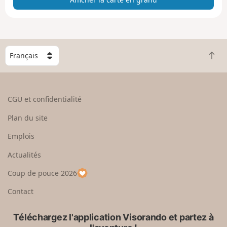
e
e
n
g
C
r
R
h
a
e
o
n
t
i
d
o
s
CGU et confidentialité
u
i
r
s
Plan du site
e
s
n
e
Emplois
h
z
Actualités
a
u
u
n
Coup de pouce 2026
t
p
a
Contact
y
s
Téléchargez l'application Visorando et partez à