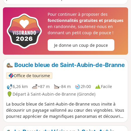
vue, un dolmen, une église romane et
profiter des sous-bois et des vignes.
Pour continuer à proposer des
Vous pouvez aussi vous arrêter à la
fonctionnalités gratuites et pratiques
"Cabane à Lire", de nombreux ouvrages
en randonnée, soutenez-nous en
sont à votre disposition. Testé à
donnant un petit coup de pouce !
nouveau le 07/02/2019, la descente
après le (1) est étroite mais accessible.
Je donne un coup de pouce
Boucle bleue de Saint-Aubin-de-Branne
Office de tourisme
6,26 km
+87 m
-84 m
2h 00
Facile
Départ à Saint-Aubin-de-Branne (Gironde)
La boucle bleue de Saint-Aubin-de-Branne vous invite à
découvrir un paysage vallonné au cœur des vignobles. Vous
pourrez apprécier de magnifiques panoramas et découvrir
des éléments du patrimoine tout au long du parcours.