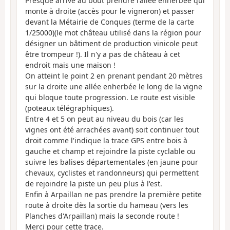
Presque arrivé au bout prendre l'allée enherbée qui
monte à droite (accès pour le vigneron) et passer
devant la Métairie de Conques (terme de la carte
1/25000)(le mot château utilisé dans la région pour
désigner un bâtiment de production vinicole peut
être trompeur !). Il n'y a pas de château à cet
endroit mais une maison !
On atteint le point 2 en prenant pendant 20 mètres
sur la droite une allée enherbée le long de la vigne
qui bloque toute progression. Le route est visible
(poteaux télégraphiques).
Entre 4 et 5 on peut au niveau du bois (car les
vignes ont été arrachées avant) soit continuer tout
droit comme l'indique la trace GPS entre bois à
gauche et champ et rejoindre la piste cyclable ou
suivre les balises départementales (en jaune pour
chevaux, cyclistes et randonneurs) qui permettent
de rejoindre la piste un peu plus à l'est.
Enfin à Arpaillan ne pas prendre la première petite
route à droite dès la sortie du hameau (vers les
Planches d'Arpaillan) mais la seconde route !
Merci pour cette trace.