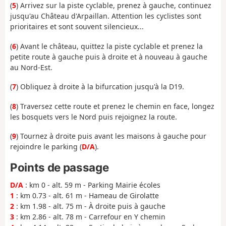
(
5
) Arrivez sur la piste cyclable, prenez à gauche, continuez
jusqu'au Château d'Arpaillan. Attention les cyclistes sont
prioritaires et sont souvent silencieux...
(
6
) Avant le château, quittez la piste cyclable et prenez la
petite route à gauche puis à droite et à nouveau à gauche
au Nord-Est.
(
7
) Obliquez à droite à la bifurcation jusqu'à la D19.
(
8
) Traversez cette route et prenez le chemin en face, longez
les bosquets vers le Nord puis rejoignez la route.
(
9
) Tournez à droite puis avant les maisons à gauche pour
rejoindre le parking (
D/A
).
Points de passage
D/A
: km 0 - alt. 59 m - Parking Mairie écoles
1
: km 0.73 - alt. 61 m - Hameau de Girolatte
2
: km 1.98 - alt. 75 m - À droite puis à gauche
3
: km 2.86 - alt. 78 m - Carrefour en Y chemin