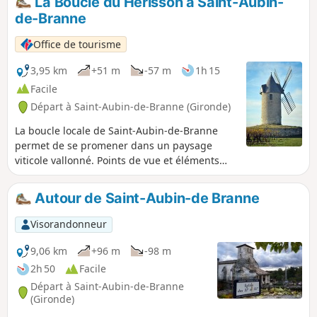
La Boucle du Hérisson à Saint-Aubin-
de-Branne
Office de tourisme
3,95 km
+51 m
-57 m
1h 15
Facile
Départ à Saint-Aubin-de-Branne (Gironde)
La boucle locale de Saint-Aubin-de-Branne
permet de se promener dans un paysage
viticole vallonné. Points de vue et éléments
patrimoniaux jalonnent le parcours.
Autour de Saint-Aubin-de Branne
Visorandonneur
9,06 km
+96 m
-98 m
2h 50
Facile
Départ à Saint-Aubin-de-Branne
(Gironde)