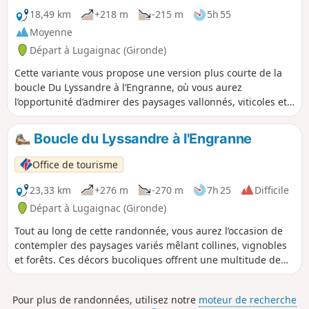
18,49 km
+218 m
-215 m
5h 55
Moyenne
Départ à Lugaignac (Gironde)
Cette variante vous propose une version plus courte de la
boucle Du Lyssandre à l’Engranne, où vous aurez
l’opportunité d’admirer des paysages vallonnés, viticoles et
boisés, qui vous offriront de nombreux points de vue
différents. En explorant ces charmants décors, vous
Boucle du Lyssandre à l'Engranne
découvrirez des châteaux, des maisons fortes et des
hameaux pittoresques.
Office de tourisme
23,33 km
+276 m
-270 m
7h 25
Difficile
Départ à Lugaignac (Gironde)
Tout au long de cette randonnée, vous aurez l’occasion de
contempler des paysages variés mêlant collines, vignobles
et forêts. Ces décors bucoliques offrent une multitude de
points de vue remarquables. En chemin, vous découvrirez
également un riche patrimoine architectural. Châteaux,
Pour plus de randonnées, utilisez notre
moteur de recherche
maisons fortes et hameaux pittoresques ponctueront votre