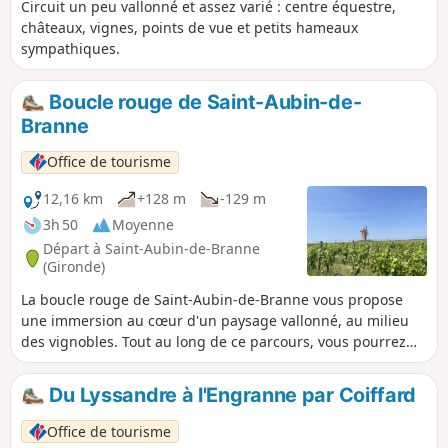
Circuit un peu vallonné et assez varié : centre équestre,
châteaux, vignes, points de vue et petits hameaux
sympathiques.
Boucle rouge de Saint-Aubin-de-
Branne
Office de tourisme
12,16 km
+128 m
-129 m
3h 50
Moyenne
Départ à Saint-Aubin-de-Branne
(Gironde)
La boucle rouge de Saint-Aubin-de-Branne vous propose
une immersion au cœur d'un paysage vallonné, au milieu
des vignobles. Tout au long de ce parcours, vous pourrez
admirer de beaux panoramas et partir à la découverte de
trésors patrimoniaux.
Du Lyssandre à l'Engranne par Coiffard
Office de tourisme