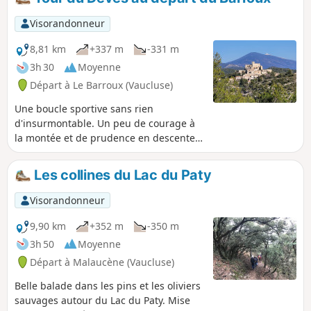
Visorandonneur
8,81 km
+337 m
-331 m
3h 30
Moyenne
Départ à Le Barroux (Vaucluse)
Une boucle sportive sans rien
d'insurmontable. Un peu de courage à
la montée et de prudence en descente
seront récompensés par de superbes
panoramas depuis les Dentelles de
Les collines du Lac du Paty
Montmirail jusqu'au Mont Ventoux et
sur la vallée du Rhône jusqu'aux
Visorandonneur
Alpilles. Le très joli village du Barroux se
laisse photographier sous tous les
9,90 km
+352 m
-350 m
angles et une visite du château après la
3h 50
Moyenne
randonnée est fortement recommandée
Départ à Malaucène (Vaucluse)
pour finir en beauté.
Belle balade dans les pins et les oliviers
sauvages autour du Lac du Paty. Mise