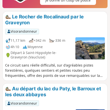
Je donne un coup de pouce
Le Rocher de Rocalinaud par le
Graveyron
Visorandonneur
11,17 km
+342 m
-336 m
4h 10
Moyenne
Départ à Saint-Hippolyte-le-
Graveyron (Vaucluse)
Ce circuit sans réelle difficulté, sur d'agréables pistes
forestières, quelques sentiers et petites routes peu
fréquentées, offre des points de vue remarquables sur la
plaine de Carpentras, la Vallée du Rhône et jusqu'aux
Alpilles au Sud, sur les Dentelles de Montmirail au Nord-
Au départ du lac du Paty, le Barroux et
Ouest et sur le Mont Ventoux à l'Est. Cet itinéraire permet
les deux abbayes
aussi de monter jusqu'au sommet de l'insolite Rocher de
Rocalinaud, ancienne dune sous-marine modelée par
Visorandonneur
l'érosion et les hommes, et d'y découvrir une très belle