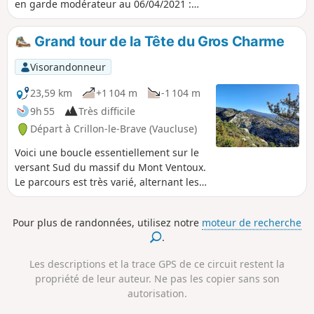
en garde modérateur au 06/04/2021 :
GPS ou appli Visorando utile pour cette
randonnée ; voir les commentaires en
Grand tour de la Tête du Gros Charme
bas de cette fiche
Visorandonneur
23,59 km
+1 104 m
-1 104 m
9h 55
Très difficile
Départ à Crillon-le-Brave (Vaucluse)
Voici une boucle essentiellement sur le
versant Sud du massif du Mont Ventoux.
Le parcours est très varié, alternant les
montées et les descentes, avec une
végétation qui évolue au fil du chemin.
Pour plus de randonnées, utilisez notre
moteur de recherche
Certains passages sont exigeants sans
.
jamais être dangereux.
Les descriptions et la trace GPS de ce circuit restent la
propriété de leur auteur. Ne pas les copier sans son
autorisation.