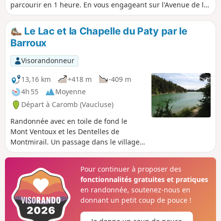
parcourir en 1 heure. En vous engageant sur l'Avenue de la
Baisse, aux feux tricolores, jetez un coup d'oeil à la rosace
de l'église Saint Maurice. Plus loin, faites attention en
Le Lac et la Chapelle du Paty par le
traversant la Malagrone... Il fut un temps où elle sortait de
Barroux
son lit. Actuellement le cours d'eau est hélas à sec.
Visorandonneur
13,16 km
+418 m
-409 m
4h 55
Moyenne
Départ à Caromb (Vaucluse)
Randonnée avec en toile de fond le
Mont Ventoux et les Dentelles de
Montmirail. Un passage dans le village
du Barroux permet d'admirer le château
et la belle vue sur la vallée. La suite du
Pour continuer à proposer des
parcours passe par le Lac du Paty et sa
fonctionnalités gratuites et pratiques
chapelle éponyme.
en randonnée, soutenez-nous en
donnant un petit coup de pouce !