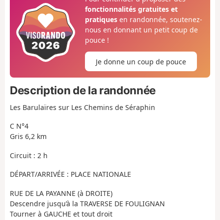
fonctionnalités gratuites et
pratiques
en randonnée, soutenez-
nous en donnant un petit coup de
pouce !
Je donne un coup de pouce
Description de la randonnée
Les Barulaïres sur Les Chemins de Séraphin
C N°4
Gris 6,2 km
Circuit : 2 h
DÉPART/ARRIVÉE : PLACE NATIONALE
RUE DE LA PAYANNE (à DROITE)
Descendre jusqu’à la TRAVERSE DE FOULIGNAN
Tourner à GAUCHE et tout droit