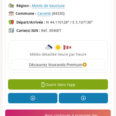
Région :
Monts de Vaucluse
Commune :
Caromb
(84330)
Départ/Arrivée :
N 44.110128° / E 5.107136°
Carte(s) IGN :
Ref. 3040ET
Météo détaillée heure par heure
Découvrez Visorando Premium
Ouvrir dans l'app
Pour continuer à proposer des