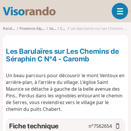
V
O
i
u
s
v
o
Randonnées
Provence-Alpes-Côte d'Azur
Vaucluse
Caromb
Les Barulaïres sur Les Chemins de Séraphin C N°4 - Caromb
r
r
i
a
r
n
Les Barulaïres sur Les Chemins de
l
d
a
Séraphin C N°4 - Caromb
o
n
a
Un beau parcours pour découvrir le mont Ventoux en
v
i
arrière-plan, à l'arrière du village. L'église Saint
g
Maurice se détache à gauche de la belle avenue des
a
Pins.. Perdus dans les vignobles entourant le chemin
t
de Serres, vous reviendrez vers le village par le
i
chemin du puits Chabert.
o
n
Fiche technique
n°
7562654