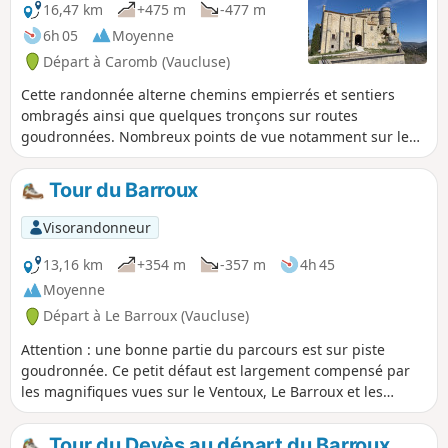
grotte. Attention : prudence sur ce rocher pouvant
16,47 km
+475 m
-477 m
présenter des surfaces glissantes.
6h 05
Moyenne
Départ à Caromb (Vaucluse)
Cette randonnée alterne chemins empierrés et sentiers
ombragés ainsi que quelques tronçons sur routes
goudronnées. Nombreux points de vue notamment sur le
Ventoux et les Dentelles de Montmirail. Les détours vers les
deux abbayes permettent d'apprécier la beauté des sites et
Tour du Barroux
la qualité des restaurations effectuées.
Visorandonneur
13,16 km
+354 m
-357 m
4h 45
Moyenne
Départ à Le Barroux (Vaucluse)
Attention : une bonne partie du parcours est sur piste
goudronnée. Ce petit défaut est largement compensé par
les magnifiques vues sur le Ventoux, Le Barroux et les
Dentelles de Montmirail. Possibilité de pique-niquer à côté
de l'Abbaye Notre-Dame-de l'Annonciation.
Tour du Devès au départ du Barroux