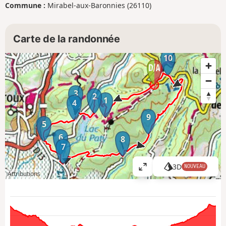
Commune :
Mirabel-aux-Baronnies (26110)
Carte de la randonnée
10
3
2
1
4
9
5
6
8
7
3D
NOUVEAU
A
Attributions
ff
i
c
h
e