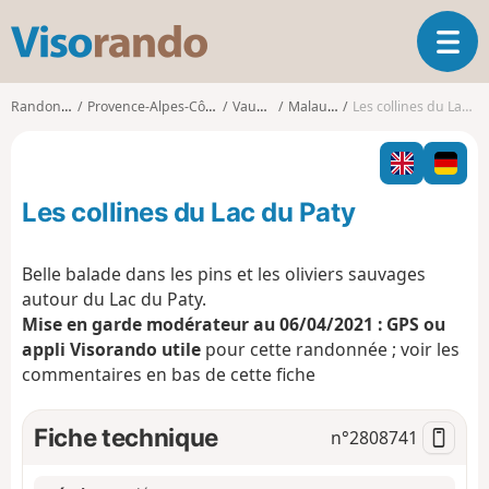
V
O
i
u
s
v
o
Randonnées
Provence-Alpes-Côte d'Azur
Vaucluse
Malaucène
Les collines du Lac du Paty
r
r
i
a
r
n
l
d
Les collines du Lac du Paty
a
o
n
a
Belle balade dans les pins et les oliviers sauvages
v
autour du Lac du Paty.
i
Mise en garde modérateur au 06/04/2021 : GPS ou
g
appli Visorando utile
pour cette randonnée ; voir les
a
t
commentaires en bas de cette fiche
i
o
Fiche technique
n°
2808741
n