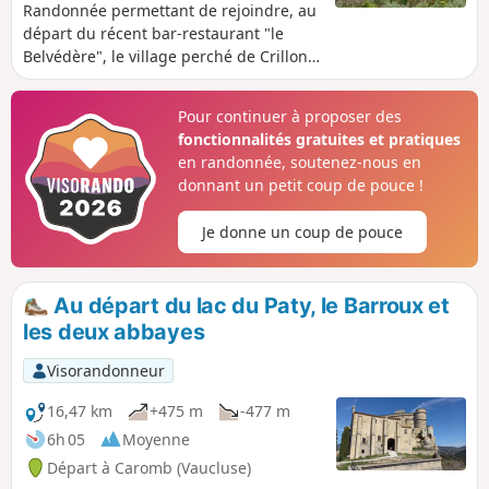
Randonnée permettant de rejoindre, au
départ du récent bar-restaurant "le
Belvédère", le village perché de Crillon-
le-Brave. Si la première partie n'offre
pas de difficulté particulière, il faudra
Pour continuer à proposer des
au retour amorcer une longue montée
fonctionnalités gratuites et pratiques
parfois assez raide le long du Torrent de
en randonnée, soutenez-nous en
Pié Blanc. Seule la descente jusqu'à
donnant un petit coup de pouce !
Crillon est fléchée de marques Rouges
et Jaunes. Ensuite, ne pas hésiter à se
Je donne un coup de pouce
servir d'un GPS ou de l'application
Visorando.
Au départ du lac du Paty, le Barroux et
les deux abbayes
Visorandonneur
16,47 km
+475 m
-477 m
6h 05
Moyenne
Départ à Caromb (Vaucluse)