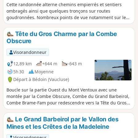
Cette randonnée alterne chemins empierrés et sentiers
ombragés ainsi que quelques tronçons sur routes
goudronnées. Nombreux points de vue notamment sur le
Ventoux et les Dentelles de Montmirail. Les détours vers les
deux abbayes permettent d'apprécier la beauté des sites et
Tête du Gros Charme par la Combe
la qualité des restaurations effectuées.
Obscure
Visorandonneur
12,89 km
+644 m
-643 m
5h 30
Moyenne
Départ à Bédoin (Vaucluse)
Boucle sur la partie Ouest du Mont Ventoux avec une
montée par la Combe Obscure, Combe du Grand Barbeirol,
Combe Brame-Fam pour redescendre vers la Tête du Gros
Charme et ses vues dégagées.
Le Grand Barbeirol par le Vallon des
Mines et les Crêtes de la Madeleine
Visorandonneur