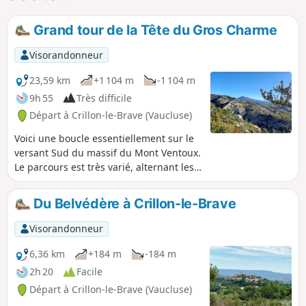
Grand tour de la Tête du Gros Charme
Visorandonneur
23,59 km
+1 104 m
-1 104 m
9h 55
Très difficile
Départ à Crillon-le-Brave (Vaucluse)
Voici une boucle essentiellement sur le
versant Sud du massif du Mont Ventoux.
Le parcours est très varié, alternant les
montées et les descentes, avec une
végétation qui évolue au fil du chemin.
Du Belvédère à Crillon-le-Brave
Certains passages sont exigeants sans
jamais être dangereux.
Visorandonneur
6,36 km
+184 m
-184 m
2h 20
Facile
Départ à Crillon-le-Brave (Vaucluse)