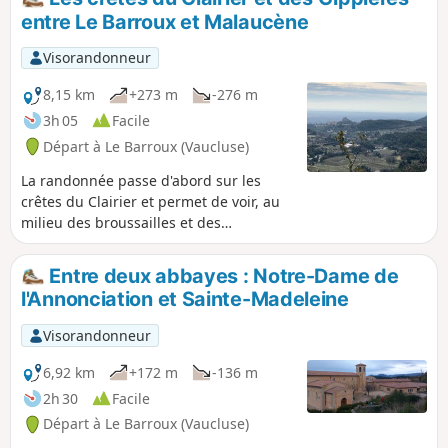
entre Le Barroux et Malaucène
Visorandonneur
8,15 km
+273 m
-276 m
3h 05
Facile
Départ à Le Barroux (Vaucluse)
La randonnée passe d'abord sur les
crêtes du Clairier et permet de voir, au
milieu des broussailles et des
pierrailles, les traces de l'ancien
oppidum envahi par une végétation. On
Entre deux abbayes : Notre-Dame de
continue ensuite sur les crêtes des
l'Annonciation et Sainte-Madeleine
Gippières avec de jolis points de vue sur
les Dentelles de Montmirail, le Saint
Visorandonneur
Amand, le Barroux, les Abbayes Notre-
Dame-de l'Annonciation et la Sainte
6,92 km
+172 m
-136 m
Madeleine. Passage à côté des ruines
2h 30
Facile
d’un curieux aqueduc du XIXe siècle
Départ à Le Barroux (Vaucluse)
avec ses arches circulaires qui