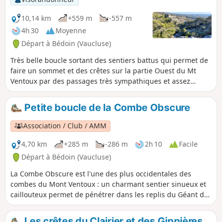
10,14 km
+559 m
-557 m
4h 30
Moyenne
Départ à Bédoin (Vaucluse)
Très belle boucle sortant des sentiers battus qui permet de
faire un sommet et des crêtes sur la partie Ouest du Mt
Ventoux par des passages très sympathiques et assez
sauvages offrant de très belles vues !
Petite boucle de la Combe Obscure
Association / Club / AMM
4,70 km
+285 m
-286 m
2h 10
Facile
Départ à Bédoin (Vaucluse)
La Combe Obscure est l'une des plus occidentales des
combes du Mont Ventoux : un charmant sentier sinueux et
caillouteux permet de pénétrer dans les replis du Géant de
Provence avant de s'élever et de revenir au départ via un
sentier au bord des falaises de la Madeleine.
Les crêtes du Clairier et des Gippières