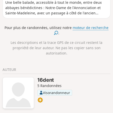
alimentait en eau le Barroux.
Une belle balade, accessible à tout le monde, entre deux
abbayes bénédictines : Notre-Dame de l'Annonciation et
Sainte-Madeleine, avec un passage à côté de l'ancien
aqueduc du 19e siècle qui alimentait en eau le Barroux.
Jolis paysages : vignes, oliviers, vue sur les Dentelles de
Pour plus de randonnées, utilisez notre
moteur de recherche
Montmirail, Saint-Amand, château du Barroux et le Ventoux.
.
Les descriptions et la trace GPS de ce circuit restent la
propriété de leur auteur. Ne pas les copier sans son
autorisation.
AUTEUR
16dent
5 Randonnées
Visorandonneur