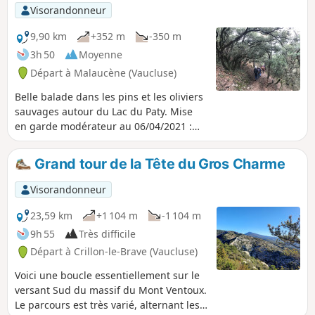
sur la vallée du Rhône jusqu'aux
Visorandonneur
Alpilles. Le très joli village du Barroux se
laisse photographier sous tous les
9,90 km
+352 m
-350 m
angles et une visite du château après la
3h 50
Moyenne
randonnée est fortement recommandée
Départ à Malaucène (Vaucluse)
pour finir en beauté.
Belle balade dans les pins et les oliviers
sauvages autour du Lac du Paty. Mise
en garde modérateur au 06/04/2021 :
GPS ou appli Visorando utile pour cette
randonnée ; voir les commentaires en
Grand tour de la Tête du Gros Charme
bas de cette fiche
Visorandonneur
23,59 km
+1 104 m
-1 104 m
9h 55
Très difficile
Départ à Crillon-le-Brave (Vaucluse)
Voici une boucle essentiellement sur le
versant Sud du massif du Mont Ventoux.
Le parcours est très varié, alternant les