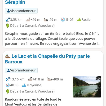
Séraphin
Visorandonneur
3,53 km
+29 m
-29 m
1h 05
Facile
Départ à Caromb (Vaucluse)
Séraphin vous guide sur un itinéraire balisé Bleu, le C N°1,
à la découverte du village. Circuit facile que vous pouvez
parcourir en 1 heure. En vous engageant sur l'Avenue de la
Baisse, aux feux tricolores, jetez un coup d'oeil à la rosace
de l'église Saint Maurice. Plus loin, faites attention en
Le Lac et la Chapelle du Paty par le
traversant la Malagrone... Il fut un temps où elle sortait de
Barroux
son lit. Actuellement le cours d'eau est hélas à sec.
Visorandonneur
13,16 km
+418 m
-409 m
4h 55
Moyenne
Départ à Caromb (Vaucluse)
Randonnée avec en toile de fond le
Mont Ventoux et les Dentelles de