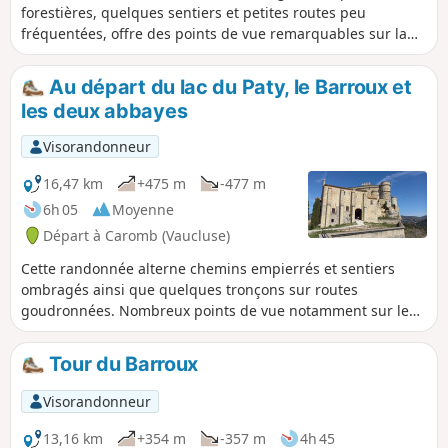
forestières, quelques sentiers et petites routes peu
fréquentées, offre des points de vue remarquables sur la
plaine de Carpentras, la Vallée du Rhône et jusqu'aux
Alpilles au Sud, sur les Dentelles de Montmirail au Nord-
Au départ du lac du Paty, le Barroux et
Ouest et sur le Mont Ventoux à l'Est. Cet itinéraire permet
les deux abbayes
aussi de monter jusqu'au sommet de l'insolite Rocher de
Rocalinaud, ancienne dune sous-marine modelée par
Visorandonneur
l'érosion et les hommes, et d'y découvrir une très belle
grotte. Attention : prudence sur ce rocher pouvant
16,47 km
+475 m
-477 m
présenter des surfaces glissantes.
6h 05
Moyenne
Départ à Caromb (Vaucluse)
Cette randonnée alterne chemins empierrés et sentiers
ombragés ainsi que quelques tronçons sur routes
goudronnées. Nombreux points de vue notamment sur le
Ventoux et les Dentelles de Montmirail. Les détours vers les
deux abbayes permettent d'apprécier la beauté des sites et
Tour du Barroux
la qualité des restaurations effectuées.
Visorandonneur
13,16 km
+354 m
-357 m
4h 45