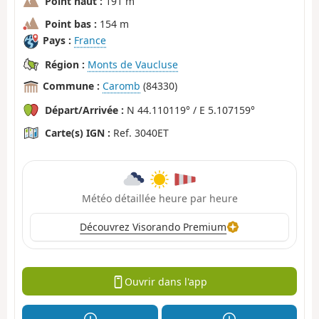
Point haut :
191 m
Point bas :
154 m
Pays :
France
Région :
Monts de Vaucluse
Commune :
Caromb
(84330)
Départ/Arrivée :
N 44.110119° / E 5.107159°
Carte(s) IGN :
Ref. 3040ET
Météo détaillée heure par heure
Découvrez Visorando Premium
Ouvrir dans l'app