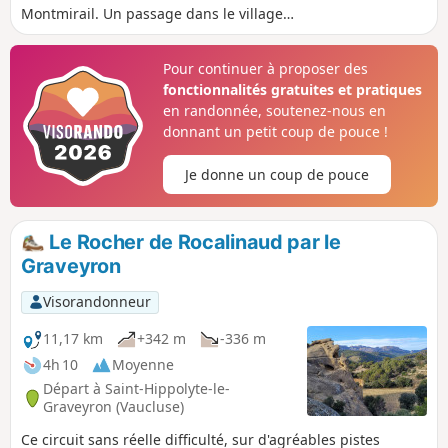
Montmirail. Un passage dans le village
du Barroux permet d'admirer le château
et la belle vue sur la vallée. La suite du
Pour continuer à proposer des
parcours passe par le Lac du Paty et sa
fonctionnalités gratuites et pratiques
chapelle éponyme.
en randonnée, soutenez-nous en
donnant un petit coup de pouce !
Je donne un coup de pouce
Le Rocher de Rocalinaud par le
Graveyron
Visorandonneur
11,17 km
+342 m
-336 m
4h 10
Moyenne
Départ à Saint-Hippolyte-le-
Graveyron (Vaucluse)
Ce circuit sans réelle difficulté, sur d'agréables pistes