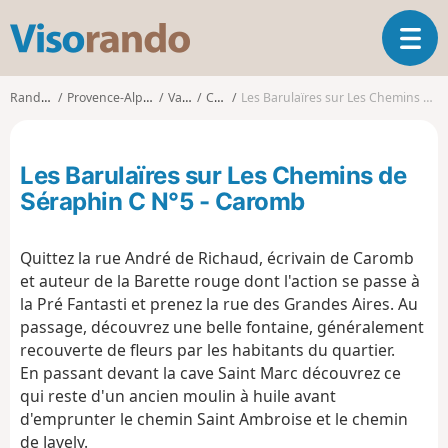
V
O
i
u
s
v
o
Randonnées
Provence-Alpes-Côte d'Azur
Vaucluse
Caromb
Les Barulaïres sur Les Chemins de Séraphin C N°5 - Caromb
r
r
i
a
r
n
Les Barulaïres sur Les Chemins de
l
d
a
Séraphin C N°5 - Caromb
o
n
a
Quittez la rue André de Richaud, écrivain de Caromb
v
i
et auteur de la Barette rouge dont l'action se passe à
g
la Pré Fantasti et prenez la rue des Grandes Aires. Au
a
passage, découvrez une belle fontaine, généralement
t
recouverte de fleurs par les habitants du quartier.
i
En passant devant la cave Saint Marc découvrez ce
o
qui reste d'un ancien moulin à huile avant
n
d'emprunter le chemin Saint Ambroise et le chemin
de Javely.