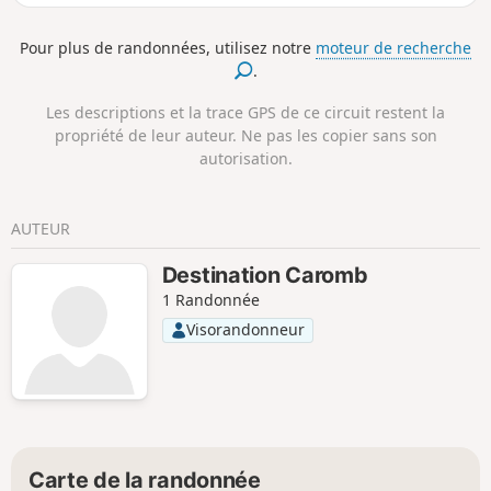
montées et les descentes, avec une
végétation qui évolue au fil du chemin.
Pour plus de randonnées, utilisez notre
moteur de recherche
Certains passages sont exigeants sans
.
jamais être dangereux.
Les descriptions et la trace GPS de ce circuit restent la
propriété de leur auteur. Ne pas les copier sans son
autorisation.
AUTEUR
Destination Caromb
1 Randonnée
Visorandonneur
Carte de la randonnée