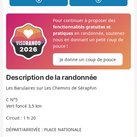
Pour continuer à proposer des
fonctionnalités gratuites et
pratiques
en randonnée, soutenez-
nous en donnant un petit coup de
pouce !
Je donne un coup de pouce
Description de la randonnée
Les Barulaïres sur Les Chemins de Séraphin
C N°5
Vert foncé 3,5 km
Circuit : 1 h 20
DÉPART/ARRIVÉE : PLACE NATIONALE