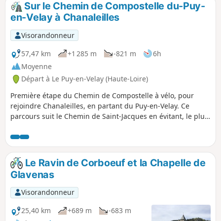
Sur le Chemin de Compostelle du-Puy-
p
en-Velay à Chanaleilles
Visorandonneur
57,47 km
+1 285 m
-821 m
6h
Moyenne
Départ à Le Puy-en-Velay (Haute-Loire)
Première étape du Chemin de Compostelle à vélo, pour
rejoindre Chanaleilles, en partant du Puy-en-Velay. Ce
parcours suit le Chemin de Saint-Jacques en évitant, le plus
possible, les routes à circulation et dans le respect des
pèlerins à pied. Il y a, toutefois, quelques passages
techniques qu'il est possible d'éviter en prenant la route.
Le Ravin de Corboeuf et la Chapelle de
Glavenas
Visorandonneur
25,40 km
+689 m
-683 m