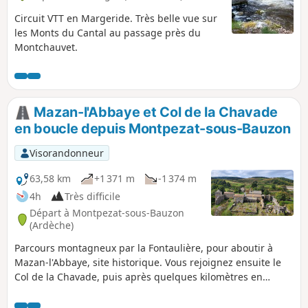
Circuit VTT en Margeride. Très belle vue sur
les Monts du Cantal au passage près du
Montchauvet.
Mazan-l'Abbaye et Col de la Chavade
en boucle depuis Montpezat-sous-Bauzon
Visorandonneur
63,58 km
+1 371 m
-1 374 m
4h
Très difficile
Départ à Montpezat-sous-Bauzon
(Ardèche)
Parcours montagneux par la Fontaulière, pour aboutir à
Mazan-l'Abbaye, site historique. Vous rejoignez ensuite le
Col de la Chavade, puis après quelques kilomètres en
descente sur la N102, la très jolie route d'Astet à Mayres.
Vous poursuivez ensuite la descente sur la N102 jusqu'à