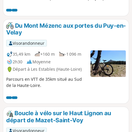
château caché dans la forêt, et enfin retour au village.
Du Mont Mézenc aux portes du Puy-en-
Velay
Visorandonneur
35,49 km
+160 m
-1 096 m
2h30
Moyenne
Départ à Les Estables (Haute-Loire)
Parcours en VTT de 35km situé au Sud
de la Haute-Loire.
Boucle à vélo sur le Haut Lignon au
départ de Mazet-Saint-Voy
Visorandonneur