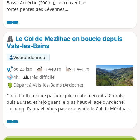
Basse Ardèche (200 m), se trouvent les
fortes pentes des Cévennes
Ardéchoises. Sur ces pentes, 2 villages à
ne pas manquer: Aizac : point de départ
et d'arrivée et Antraigues-sur-Volane :
point de mire durant la descente. Sur
Le Col de Mezilhac en boucle depuis
ces pentes, 2 rivières qui vous serviront
Vals-les-Bains
de guide : la Besorgues à la montée et
la Volane à la descente ! Qui dit
Visorandonneur
descente ... dit montée ! Pour les moins
sportifs, possibilité de la zapper (voir
66,23 km
+1 440 m
-1 441 m
plus bas "infos pratiques").
4h
Très difficile
Départ à Vals-les-Bains (Ardèche)
Circuit pittoresque par une jolie route menant à Chirols,
puis Burzet, et rejoignant le plus haut village d'Ardèche,
Lachamp-Raphaël. Vous passez ensuite le Col de Mézilhac
pour rejoindre Vals-les-Bains.