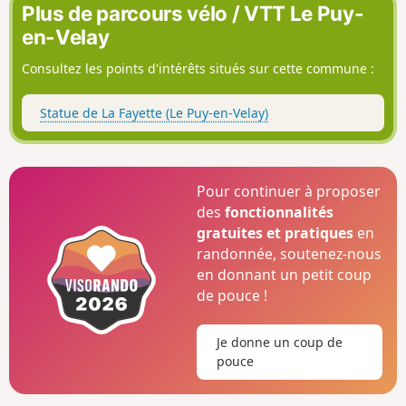
Plus de parcours vélo / VTT Le Puy-
en-Velay
Consultez les points d'intérêts situés sur cette commune :
Statue de La Fayette (Le Puy-en-Velay)
Pour continuer à proposer
des
fonctionnalités
gratuites et pratiques
en
randonnée, soutenez-nous
en donnant un petit coup
de pouce !
Je donne un coup de
pouce