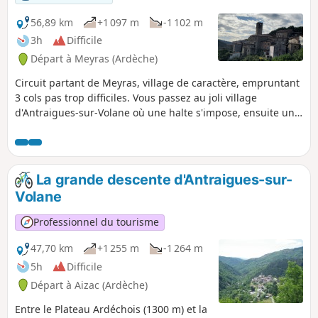
56,89 km
+1 097 m
-1 102 m
3h
Difficile
Départ à Meyras (Ardèche)
Circuit partant de Meyras, village de caractère, empruntant
3 cols pas trop difficiles. Vous passez au joli village
d'Antraigues-sur-Volane où une halte s'impose, ensuite une
petite grimpette jusqu'au Col de Genestelle, pour
descendre en direction de Vals-les-Bains. Vous rejoignez
Lavelade d'Ardèche par la petite route d'Arlix, puis pour
éviter la N102, une route agréable par Prades et Jaujac.
La grande descente d'Antraigues-sur-
Volane
Professionnel du tourisme
47,70 km
+1 255 m
-1 264 m
5h
Difficile
Départ à Aizac (Ardèche)
Entre le Plateau Ardéchois (1300 m) et la