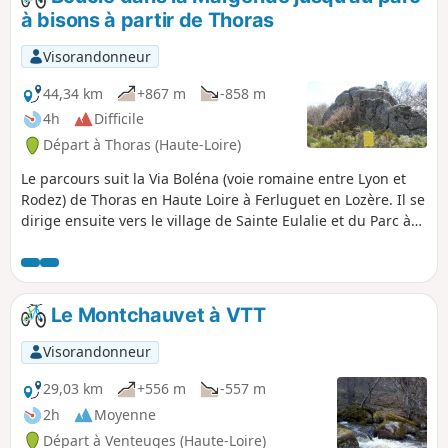
à bisons à partir de Thoras
Visorandonneur
44,34 km
+867 m
-858 m
4h
Difficile
Départ à Thoras (Haute-Loire)
Le parcours suit la Via Boléna (voie romaine entre Lyon et
Rodez) de Thoras en Haute Loire à Ferluguet en Lozère. Il se
dirige ensuite vers le village de Sainte Eulalie et du Parc à
Bisons de Margeride. Enfin, après un passage près du Col
de La Barthe, il redescend vers Thoras en empruntant une
partie du GR®4. Le parcours se fait en grande partie sur de
beaux chemins traversant une nature préservée avec des
Le Montchauvet à VTT
paysages (pâturages, forêts, landes) et des panoramas à
découvrir absolument.
Visorandonneur
29,03 km
+556 m
-557 m
2h
Moyenne
Départ à Venteuges (Haute-Loire)