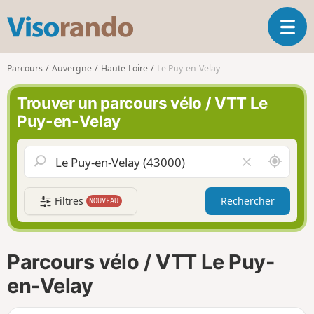
V
O
i
u
s
v
o
Parcours
Auvergne
Haute-Loire
Le Puy-en-Velay
r
r
i
a
Trouver un parcours vélo / VTT Le
r
n
Puy-en-Velay
l
d
a
o
n
A
V
a
u
i
v
t
d
i
Filtres
Rechercher
NOUVEAU
o
e
g
u
r
a
r
l
t
d
e
i
Parcours vélo / VTT Le Puy-
e
c
o
m
h
en-Velay
n
o
a
i
m