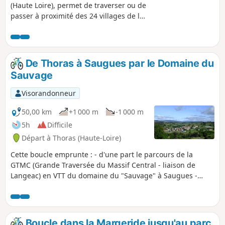
(Haute Loire), permet de traverser ou de
passer à proximité des 24 villages de la
commune et de découvrir les paysages
tranquilles de la Margeride.
De Thoras à Saugues par le Domaine du
Sauvage
Visorandonneur
50,00 km
+1 000 m
-1 000 m
5h
Difficile
Départ à Thoras (Haute-Loire)
Cette boucle emprunte : - d'une part le parcours de la
GTMC (Grande Traversée du Massif Central - liaison de
Langeac) en VTT du domaine du "Sauvage" à Saugues -
d'autre part le Chemin de Saint-Jacques-de-Compostelle
(variante Le Puy) de Saugues au Domaine du Sauvage. Elle
traverse les villages typiques de la Margeride et ses
paysages divers (cultures, pâturages, landes, forêts).
Boucle dans la Margeride jusqu'au parc