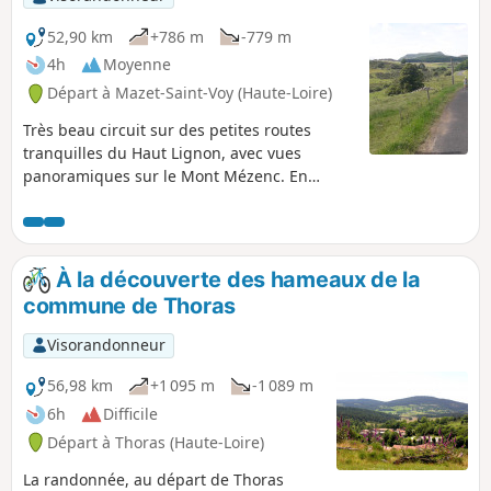
52,90 km
+786 m
-779 m
4h
Moyenne
Départ à Mazet-Saint-Voy (Haute-Loire)
Très beau circuit sur des petites routes
tranquilles du Haut Lignon, avec vues
panoramiques sur le Mont Mézenc. En
juillet, les odeurs du foin fraichement coupé
vous accompagneront tout au cours de la
randonnée.
À la découverte des hameaux de la
commune de Thoras
Visorandonneur
56,98 km
+1 095 m
-1 089 m
6h
Difficile
Départ à Thoras (Haute-Loire)
La randonnée, au départ de Thoras