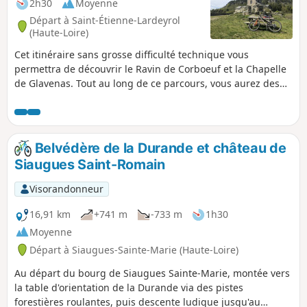
2h30
Moyenne
Départ à Saint-Étienne-Lardeyrol
(Haute-Loire)
Cet itinéraire sans grosse difficulté technique vous
permettra de découvrir le Ravin de Corboeuf et la Chapelle
de Glavenas. Tout au long de ce parcours, vous aurez des
chemins roulants et peu de technique (sans grosses
difficultés).
Belvédère de la Durande et château de
Siaugues Saint-Romain
Visorandonneur
16,91 km
+741 m
-733 m
1h30
Moyenne
Départ à Siaugues-Sainte-Marie (Haute-Loire)
Au départ du bourg de Siaugues Sainte-Marie, montée vers
la table d'orientation de la Durande via des pistes
forestières roulantes, puis descente ludique jusqu'au