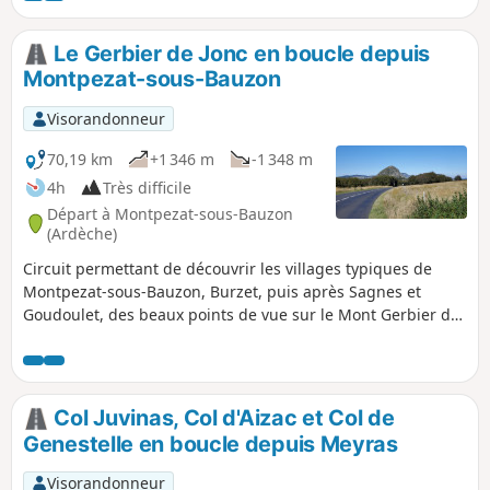
Thueyts, puis en montée la D26 vers Meyras, et retour à
Montpezat.
Le Gerbier de Jonc en boucle depuis
Montpezat-sous-Bauzon
Visorandonneur
70,19 km
+1 346 m
-1 348 m
4h
Très difficile
Départ à Montpezat-sous-Bauzon
(Ardèche)
Circuit permettant de découvrir les villages typiques de
Montpezat-sous-Bauzon, Burzet, puis après Sagnes et
Goudoulet, des beaux points de vue sur le Mont Gerbier de
Jonc. Descente ensuite par Sainte-Eulalie puis par la belle
route de la Fontaulière.
Col Juvinas, Col d'Aizac et Col de
Genestelle en boucle depuis Meyras
Visorandonneur