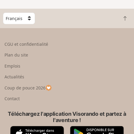
C
R
h
e
o
t
i
o
s
CGU et confidentialité
u
i
r
s
Plan du site
e
s
n
e
Emplois
h
z
Actualités
a
u
u
n
Coup de pouce 2026
t
p
a
Contact
y
s
Téléchargez l'application Visorando et partez à
l'aventure !
A
G