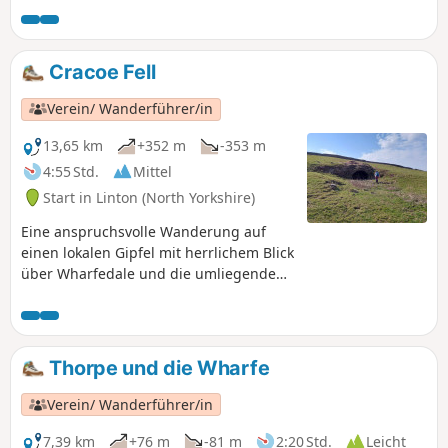
Cracoe Fell
Verein/ Wanderführer/in
13,65 km
+352 m
-353 m
4:55 Std.
Mittel
Start in Linton (North Yorkshire)
Eine anspruchsvolle Wanderung auf
einen lokalen Gipfel mit herrlichem Blick
über Wharfedale und die umliegenden
Hügel.
Thorpe und die Wharfe
Verein/ Wanderführer/in
7,39 km
+76 m
-81 m
2:20 Std.
Leicht