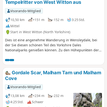
Tempelritter von West Witton aus
Visorando-Mitglied
10,50 km
+151 m
-152 m
3:25 Std.
Mittel
Start in West Witton (North Yorkshire)
Dies ist eine angenehme Wanderung in Wensleydale, bei
der Sie diesen schönen Teil des Yorkshire Dales
Nationalparks genießen können. Zu den Höhepunkten der
Wanderung gehören der Fluss Ure, Redmire Force und die
Kapelle der Tempelritter.
Gordale Scar, Malham Tarn und Malham
Cove
Visorando-Mitglied
13,08 km
+234 m
-232 m
4:25 Std.
Schwer