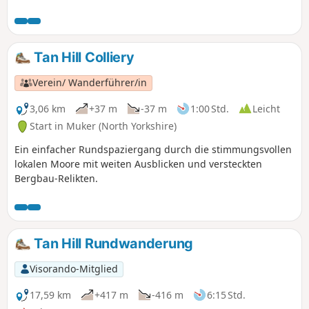
Conistone, und die Route führt Sie hoch über das Tal, wo
Sie herrliche Ausblicke genießen können. Ein Abschnitt des
Dales Way wird für diese Wanderung genutzt.
Tan Hill Colliery
Verein/ Wanderführer/in
3,06 km
+37 m
-37 m
1:00 Std.
Leicht
Start in Muker (North Yorkshire)
Ein einfacher Rundspaziergang durch die stimmungsvollen
lokalen Moore mit weiten Ausblicken und versteckten
Bergbau-Relikten.
Tan Hill Rundwanderung
Visorando-Mitglied
17,59 km
+417 m
-416 m
6:15 Std.