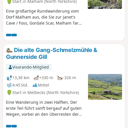
Start in Malham (North Yorkshire)
Eine großartige Rundwanderung vom
Dorf Malham aus, die Sie zur Janet's
Cave / Foss, Gordale Scar, Malham Tarn,
dem Kalksteinpflaster am oberen Ende
der Malham Cove und zur Bucht selbst
führt, bevor Sie wieder zum Auto
zurückkehren. Durchweg interessante
Die alte Gang-Schmelzmühle &
und abwechslungsreiche Landschaft.
Gunnerside Gill
⚠️Bitte beachten Sie, dass zwischen den
Wegpunkten (2) und (3) eine
Visorando-Mitglied
Kletterpartie über steile, vom Wasser
ausgewaschene Felsen in Goredale zu
13,36 km
+330 m
-326 m
bewältigen ist. Einige Leute könnten
4:45 Std.
Mittel
dies als Herausforderung empfinden.
Start in Melbecks (North Yorkshire)
Bitte unterlassen Sie diesen Teil der
Wanderung, wenn es regnet oder eisig
Eine Wanderung in zwei Hälften. Der
ist! Es gibt jedoch eine Alternative.
erste Teil führt sanft bergauf auf guten
Wegen, vorbei an den Überresten der
Old Gang Smelting Mill, bevor Sie den
Bach überqueren, Melbecks Moor