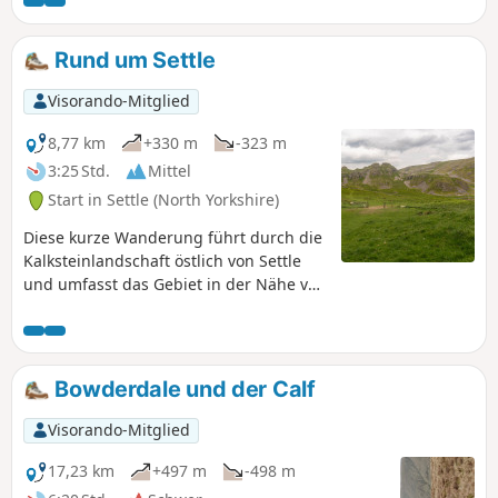
es mit dem alten Kalkofen und den Ruinen der
Templerkapelle einiges zu entdecken.
Rund um Settle
Visorando-Mitglied
8,77 km
+330 m
-323 m
3:25 Std.
Mittel
Start in Settle (North Yorkshire)
Diese kurze Wanderung führt durch die
Kalksteinlandschaft östlich von Settle
und umfasst das Gebiet in der Nähe von
Attermire Scar.
Bowderdale und der Calf
Visorando-Mitglied
17,23 km
+497 m
-498 m