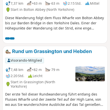
7,37 km
+63 m
-63 m
2:15 Std.
Mittel
Start in Bolton Abbey (North Yorkshire)
Diese Wanderung folgt dem Fluss Wharfe von Bolton Abbey
bis zur Barden Bridge in den Yorkshire Dales. Einer der
Höhepunkte der Wanderung ist der Strid, eine enge
Felsschlucht, durch die der Fluss Wharfe tosend fließt. Die
Wanderung hat nur wenige Steigungen und führt durch
einige schöne Waldgebiete.
Rund um Grassington und Hebden
Visorando-Mitglied
7,48 km
+82 m
-79 m
2:20 Std.
Leicht
Start in Grassington (North
Yorkshire)
Der erste Teil dieser Rundwanderung führt entlang des
Flusses Wharfe und der zweite Teil auf der High Lane, von
wo aus Sie wunderschöne Ausblicke auf das Tal genießen
können.