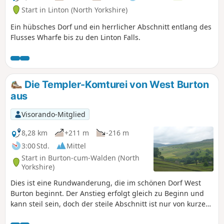
Start in Linton (North Yorkshire)
Ein hübsches Dorf und ein herrlicher Abschnitt entlang des
Flusses Wharfe bis zu den Linton Falls.
Die Templer-Komturei von West Burton
aus
Visorando-Mitglied
8,28 km
+211 m
-216 m
3:00 Std.
Mittel
Start in Burton-cum-Walden (North
Yorkshire)
Dies ist eine Rundwanderung, die im schönen Dorf West
Burton beginnt. Der Anstieg erfolgt gleich zu Beginn und
kann steil sein, doch der steile Abschnitt ist nur von kurzer
Dauer. Die Aussichten sind großartig, und unterwegs gibt