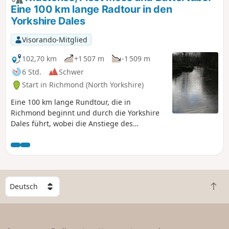
an klaren Tagen mit einer herrlichen
Eine 100 km lange Radtour in den
Aussicht belohnt werden. Der Rückweg
Yorkshire Dales
führt über die Gaping Gill-Schlucht und
die Trow Gill-Schlucht, bevor Sie wieder
Visorando-Mitglied
ins Crummack Dale gelangen.
102,70 km
+1 507 m
-1 509 m
6 Std.
Schwer
Start in Richmond (North Yorkshire)
Eine 100 km lange Rundtour, die in
Richmond beginnt und durch die Yorkshire
Dales führt, wobei die Anstiege des
Kidstones Pass, des Fleet Moss und des
Buttertubs Pass bewältigt werden.
Wunderschöne Landschaft und tolle Orte für
eine Erfrischungspause.
W
Z
ä
u
h
r
l
ü
e