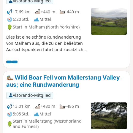
Visorando-Mitglied
Zwischenstopp für eine Erfrischung. Der
Rückweg entlang des Flussufers bietet
17,69 km
+440 m
-440 m
weitere interessante Ausblicke auf
6:20 Std.
Mittel
Hanlith Hall, die alte Mühle in Scalegill
Start in Malham (North Yorkshire)
und Aire Head, die Quelle des Flusses
Aire.
Dies ist eine schöne Rundwanderung
von Malham aus, die zu den beliebten
Aussichtspunkten führt und zusätzlich
einige schöne Täler östlich des
Haupttals bietet. Der Aufstieg ist nicht
sehr steil und der größte Teil der
Wanderung verläuft auf guten Wegen
Wild Boar Fell vom Mallerstang Valley
oder Pfaden. Auf dieser Wanderung
aus; eine Rundwanderung
besuchen Sie: Malham Cove, das
römische Militärlager Mastiles, die
Visorando-Mitglied
Bordley Farms und ein wunderschönes
Tal, Gordale Scar und Janet's Foss.
13,01 km
+480 m
-486 m
5:05 Std.
Mittel
Start in Mallerstang (Westmorland
and Furness)