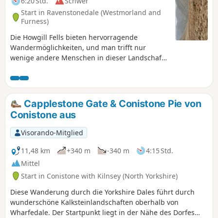
6:20 Std.
Schwer
Start in Ravenstonedale (Westmorland and
Furness)
Die Howgill Fells bieten hervorragende
Wandermöglichkeiten, und man trifft nur
wenige andere Menschen in dieser Landschaft.
Diese Wanderung führt durch das Bowderdale
tief in das Gebiet hinein, bevor es stetig zum
höchsten Punkt dieser Berggruppe hinaufsteigt.
Der Rückweg bietet spektakuläre Ausblicke,
Capplestone Gate & Conistone Pie von
während man einem hoch gelegenen
Conistone aus
Bergrücken zurück zum Ausgangspunkt folgt.
Visorando-Mitglied
11,48 km
+340 m
-340 m
4:15 Std.
Mittel
Start in Conistone with Kilnsey (North Yorkshire)
Diese Wanderung durch die Yorkshire Dales führt durch
wunderschöne Kalksteinlandschaften oberhalb von
Wharfedale. Der Startpunkt liegt in der Nähe des Dorfes