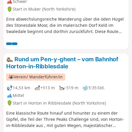
Schwer
Start in Muker (North Yorkshire)
Eine abwechslungsreiche Wanderung über die öden Hügel
des Stonesdale Moor, die im malerischen Dorf Keld im
Swaledale beginnt und dorthin zurückführt. Diese Route
führt am wunderschönen Kisden Force und der Ravenseat
Farm vorbei, dem berühmten Zuhause der Fernsehserie
„Yorkshire Shepherdess“, bevor sie über hohe, exponierte
Hügel zum historischen Tan Hill Inn führt. Der Rückweg
Rund um Pen-y-ghent – vom Bahnhof
nach Keld ist vielleicht nicht ganz so spektakulär, führt Sie
Horton-in-Ribblesdale
aber entlang des berühmten Pennine Way.
Verein/ Wanderführer/in
14,53 km
+513 m
-519 m
5:35 Std.
Mittel
Start in Horton in Ribblesdale (North Yorkshire)
Eine klassische Route hinauf und hinunter zu einem der
Gipfel, die Teil der Three Peaks Challenge sind, von Horton-
in-Ribblesdale aus , mit guten Wegen, majestätischer
Landschaft und frei weidenden Schafen auf den Hängen.