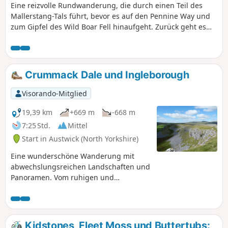
Eine reizvolle Rundwanderung, die durch einen Teil des
Mallerstang-Tals führt, bevor es auf den Pennine Way und
zum Gipfel des Wild Boar Fell hinaufgeht. Zurück geht es
über den grünen Bergrücken, über den Little Fell und
hinunter zu den Überresten von Pendragon Castle.
Crummack Dale und Ingleborough
Visorando-Mitglied
19,39 km
+669 m
-668 m
7:25 Std.
Mittel
Start in Austwick (North Yorkshire)
Eine wunderschöne Wanderung mit
abwechslungsreichen Landschaften und
Panoramen. Vom ruhigen und
malerischen Crummack Dale führen Sie
Kalksteinfelsen und Kalksteinpflaster
zum Three Peaks Path, der Sie auf den
Gipfel des Ingleborough bringt, wo Sie
Kidstones, Fleet Moss und Buttertubs: