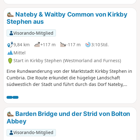
durchqueren und an den
Abraumhalden der längst stillgelegten
Nateby & Waitby Common von Kirkby
Bleiminen vorbeikommen. Der Weg
Stephen aus
führt über einen der „Hushes” hinunter
zum Bunton Level oberhalb von
Visorando-Mitglied
Gunnerside Gill. Der Rückweg verläuft
auf grasbewachsenen Wegen, die das
9,84 km
+117 m
-117 m
3:10 Std.
Brownsey Moor umrunden und durch
Mittel
Ackerland führen, oft entlang trockener
Start in Kirkby Stephen (Westmorland and Furness)
Steinmauern und vorbei an
bewirtschafteten Bauernhöfen und
Eine Rundwanderung von der Marktstadt Kirkby Stephen in
traditionellen Scheunen.
Cumbria. Die Route erkundet die hügelige Landschaft
südwestlich der Stadt und führt durch das Dorf Nateby,
bevor sie in der Nähe von Wharton Hall und über Waitby
Common zurück zum Ausgangspunkt führt.
Barden Bridge und der Strid von Bolton
Abbey
Visorando-Mitglied