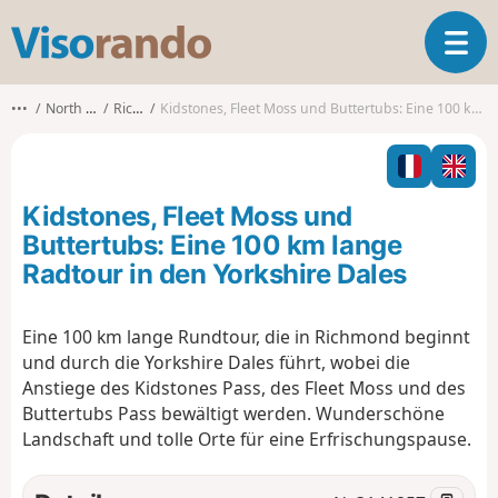
V
T
i
o
s
g
o
•••
North Yorkshire
Richmond
Kidstones, Fleet Moss und Buttertubs: Eine 100 km lange Radtour in den Yorkshire Dales
g
r
l
a
e
n
n
d
Kidstones, Fleet Moss und
a
o
v
Buttertubs: Eine 100 km lange
i
Radtour in den Yorkshire Dales
g
a
t
Eine 100 km lange Rundtour, die in Richmond beginnt
i
und durch die Yorkshire Dales führt, wobei die
o
Anstiege des Kidstones Pass, des Fleet Moss und des
n
Buttertubs Pass bewältigt werden. Wunderschöne
Landschaft und tolle Orte für eine Erfrischungspause.