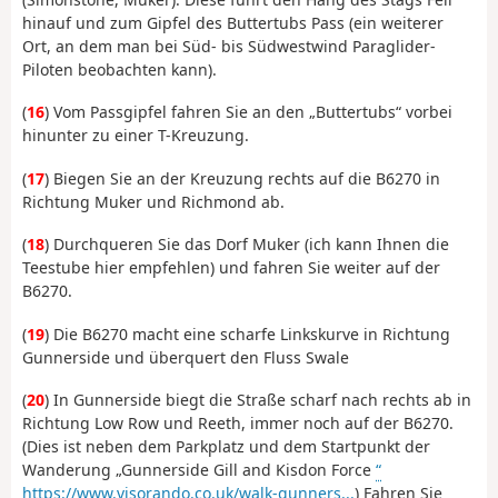
hinauf und zum Gipfel des Buttertubs Pass (ein weiterer
Ort, an dem man bei Süd- bis Südwestwind Paraglider-
Piloten beobachten kann).
(
16
) Vom Passgipfel fahren Sie an den „Buttertubs“ vorbei
hinunter zu einer T-Kreuzung.
(
17
) Biegen Sie an der Kreuzung rechts auf die B6270 in
Richtung Muker und Richmond ab.
(
18
) Durchqueren Sie das Dorf Muker (ich kann Ihnen die
Teestube hier empfehlen) und fahren Sie weiter auf der
B6270.
(
19
) Die B6270 macht eine scharfe Linkskurve in Richtung
Gunnerside und überquert den Fluss Swale
(
20
) In Gunnerside biegt die Straße scharf nach rechts ab in
Richtung Low Row und Reeth, immer noch auf der B6270.
(Dies ist neben dem Parkplatz und dem Startpunkt der
Wanderung „Gunnerside Gill and Kisdon Force
“
https://www.visorando.co.uk/walk-gunners...
) Fahren Sie