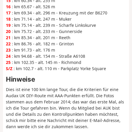
15
: km 60.34 - alt. 255 m
16
: km 65.67 - alt. 526 m
17
: km 69.34 - alt. 296 m - Kreuzung mit der B6270
18
: km 71.14 - alt. 247 m - Muker
19
: km 75.14 - alt. 239 m - Scharfe Linkskurve
20
: km 75.72 - alt. 233 m - Gunnerside
21
: km 85.34 - alt. 201 m - Reeth
22
: km 86.76 - alt. 182 m - Grinton
23
: km 91.73 - alt. 176 m
24
: km 94.68 - alt. 154 m - Straße A6108
25
: km 102.35 - alt. 145 m - Richmond
S/Z
: km 102.7 - alt. 110 m - Parkplatz Yorke Square
Hinweise
Dies ist eine 100 km lange Tour, die die Kriterien für eine
Audax UK DIY-Route mit AAA-Punkten erfüllt. Die Fotos
stammen aus dem Februar 2014; das war das erste Mal, als
ich die Tour gefahren bin. Wenn du Mitglied bei AUK bist
und die Details zu den Kontrollpunkten haben möchtest,
schick mir bitte eine Nachricht mit deiner E-Mail-Adresse,
dann werde ich sie dir zukommen lassen.