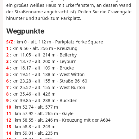
ein großes weißes Haus mit Erkerfenstern, an dessen Wand
der Straßenname angebracht ist). Rollen Sie die Cravengate
hinunter und zurück zum Parkplatz.
Wegpunkte
S/Z
: km 0 - alt. 112 m - Parkplatz Yorke Square
1
: km 9.56 - alt. 256 m - Kreuzung
2
: km 11.05 - alt. 214 m - Bellerby
3
: km 13.72 - alt. 200 m - Leyburn
4
: km 16.17 - alt. 109 m - Brücke
5
: km 19.51 - alt. 188 m - West Witton
6
: km 23.28 - alt. 155 m - Straße B6160
7
: km 25.52 - alt. 155 m - West Burton
8
: km 35.46 - alt. 426 m
9
: km 39.85 - alt. 238 m - Buckden
10
: km 52.74 - alt. 577 m
11
: km 57.92 - alt. 265 m - Gayle
12
: km 58.55 - alt. 246 m - Kreuzung mit der A684
13
: km 58.8 - alt. 243 m
14
: km 59.01 - alt. 235 m