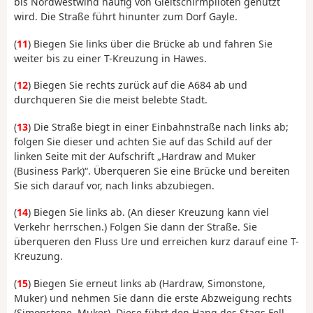
bis Nordwestwind häufig von Gleitschirmpiloten genutzt
wird. Die Straße führt hinunter zum Dorf Gayle.
(
11
) Biegen Sie links über die Brücke ab und fahren Sie
weiter bis zu einer T-Kreuzung in Hawes.
(
12
) Biegen Sie rechts zurück auf die A684 ab und
durchqueren Sie die meist belebte Stadt.
(
13
) Die Straße biegt in einer Einbahnstraße nach links ab;
folgen Sie dieser und achten Sie auf das Schild auf der
linken Seite mit der Aufschrift „Hardraw and Muker
(Business Park)“. Überqueren Sie eine Brücke und bereiten
Sie sich darauf vor, nach links abzubiegen.
(
14
) Biegen Sie links ab. (An dieser Kreuzung kann viel
Verkehr herrschen.) Folgen Sie dann der Straße. Sie
überqueren den Fluss Ure und erreichen kurz darauf eine T-
Kreuzung.
(
15
) Biegen Sie erneut links ab (Hardraw, Simonstone,
Muker) und nehmen Sie dann die erste Abzweigung rechts
(Simonstone, Muker). Diese führt den Hang des Stags Fell